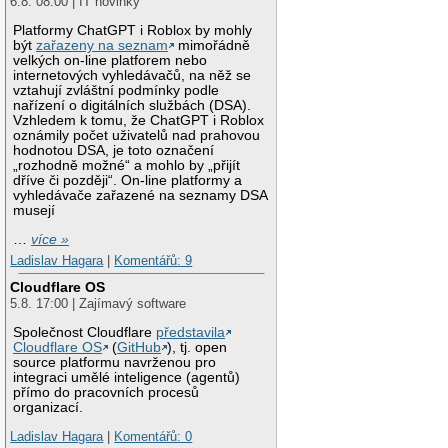
6.8. 08:00 | IT novinky
Platformy ChatGPT i Roblox by mohly
být
zařazeny na seznam
mimořádně
velkých on-line platforem nebo
internetových vyhledávačů, na něž se
vztahují zvláštní podmínky podle
nařízení o digitálních službách (DSA).
Vzhledem k tomu, že ChatGPT i Roblox
oznámily počet uživatelů nad prahovou
hodnotou DSA, je toto označení
„rozhodně možné“ a mohlo by „přijít
dříve či později“. On-line platformy a
vyhledávače zařazené na seznamy DSA
musejí
…
více »
Ladislav Hagara
|
Komentářů: 9
Cloudflare OS
5.8. 17:00 | Zajímavý software
Společnost Cloudflare
představila
Cloudflare OS
(
GitHub
), tj. open
source platformu navrženou pro
integraci umělé inteligence (agentů)
přímo do pracovních procesů
organizací.
Ladislav Hagara
|
Komentářů: 0