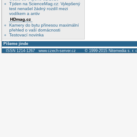
Týden na ScienceMag.cz: Vylepšený
test nenašel žádný rozdíl mezi
vodíkem a antiv
HDmag.cz
Kamery do bytu přinesou maximální
přehled o vaší domácnosti
Testovací novinka
Píšeme jinde
ISSN 1214-1267
www.czech-server.cz
© 1999-2015
Nitemedia s. r. 