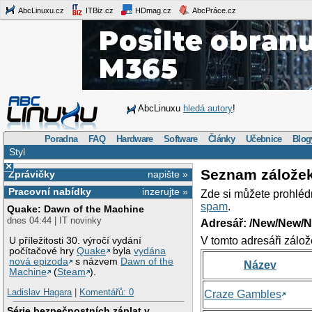
AbcLinuxu.cz
ITBiz.cz
HDmag.cz
AbcPráce.cz
AbcLinuxu
hledá autory
!
Poradna
FAQ
Hardware
Software
Články
Učebnice
Blog
Styl
×
Seznam zálože
Zprávičky
napište »
Pracovní nabídky
inzerujte »
Zde si můžete prohléd
spam
.
Quake: Dawn of the Machine
dnes 04:44 | IT novinky
Adresář: /New/New/N
V tomto adresáři zálož
U příležitosti 30. výročí vydání
počítačové hry
Quake
byla
vydána
nová epizoda
s názvem
Dawn of the
Název
Machine
(
Steam
).
Ladislav Hagara
|
Komentářů: 0
Craze Gambles
Série bezpečnostních záplat v