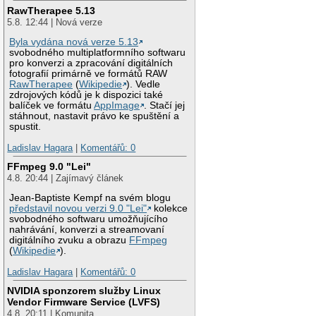
RawTherapee 5.13
5.8. 12:44 | Nová verze
Byla vydána nová verze 5.13
svobodného multiplatformního softwaru
pro konverzi a zpracování digitálních
fotografií primárně ve formátů RAW
RawTherapee
(
Wikipedie
). Vedle
zdrojových kódů je k dispozici také
balíček ve formátu
AppImage
. Stačí jej
stáhnout, nastavit právo ke spuštění a
spustit.
Ladislav Hagara
|
Komentářů: 0
FFmpeg 9.0 "Lei"
4.8. 20:44 | Zajímavý článek
Jean-Baptiste Kempf na svém blogu
představil novou verzi 9.0 "Lei"
kolekce
svobodného softwaru umožňujícího
nahrávání, konverzi a streamovaní
digitálního zvuku a obrazu
FFmpeg
(
Wikipedie
).
Ladislav Hagara
|
Komentářů: 0
NVIDIA sponzorem služby Linux
Vendor Firmware Service (LVFS)
4.8. 20:11 | Komunita