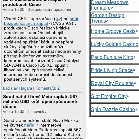
Dream Meadows
produktech Cisco
Furniture
včera 16:00 | Bezpečnostní upozornění
Garden Design
Vládní CERT upozorňuje (
𝕏
) na
sérii
Trends
bezpečnostních záplat
(CVSS 9.9) v
produktech Cisco řešících kritické
Home Groove Oasis
zranitelnosti umožňující obejití
autentizace, eskalaci oprávnění,
vzdálené spuštění kódu a odepření
Lucky Golden Casino
služby. Úspěšné zneužití může
útočníkům umožnit získat neoprávněný
přístup k dotčeným systémům,
Patio Funiture King
kompromitovat zařízení Cisco Catalyst
SD-WAN a Cisco IOS XE, spustit
libovolný kód, zpřístupnit citlivé
Pride Living Space
informace nebo narušit dostupnost
postižených systémů.
Royal City Roulette
Ladislav Hagara
|
Komentářů: 2
Slot Empire City
Soud nařídil firmě Meta zaplatit 567
milionů USD kvůli újmě způsobené
dětem
Spin Dazzle Casino
včera 15:33 | IT novinky
Soud v americkém státě Nové Mexiko
ve čtvrtek
nařídil
internetové
společnosti Meta Platforms zaplatit 567
milionů dolarů (téměř 12 miliard Kč) za