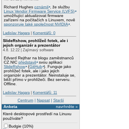
Richard Hughes
oznámil
, že službu
Linux Vendor Firmware Service (LVFS)
umožňující aktualizovat firmware
zařízení na počítačích s Linuxem, nově
sponzoruje také společnost NVIDIA
.
Ladislav Hagara
|
Komentářů: 0
SlideRshow, prohlížeč fotek, ale i
jejich organizér a prezentátor
4.8. 12:22 | Zajímavý software
Edvard Rejthar na blogu zaměstnanců
CZ.NIC
představil
svou aplikaci
SlideRshow
(
GitHub
). Funguje jako
prohlížeč fotek, ale i jako jejich
organizér a prezentátor. Neinstaluje se,
běží přímo v prohlížeči. Bez serveru.
Offline.
Ladislav Hagara
|
Komentářů: 11
Centrum
|
Napsat
|
Starší
Anketa
navrhněte »
Které desktopové prostředí na Linuxu
používáte?
Budgie
(
10%
)