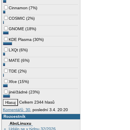
Cinnamon
(
7%
)
COSMIC
(
2%
)
GNOME
(
18%
)
KDE Plasma
(
30%
)
LXQt
(
6%
)
MATE
(
6%
)
TDE
(
2%
)
Xfce
(
15%
)
jiné/žádné
(
23%
)
Celkem 2344 hlasů
Komentářů: 30
, poslední 3.4. 20:20
Rozcestník
AbcLinuxu
Událo se v týdnu 32/2026