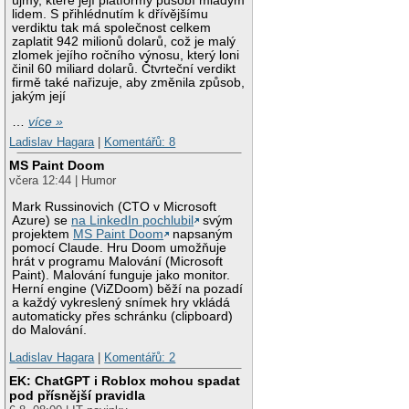
újmy, které její platformy působí mladým
lidem. S přihlédnutím k dřívějšímu
verdiktu tak má společnost celkem
zaplatit 942 milionů dolarů, což je malý
zlomek jejího ročního výnosu, který loni
činil 60 miliard dolarů. Čtvrteční verdikt
firmě také nařizuje, aby změnila způsob,
jakým její
…
více »
Ladislav Hagara
|
Komentářů: 8
MS Paint Doom
včera 12:44 | Humor
Mark Russinovich (CTO v Microsoft
Azure) se
na LinkedIn pochlubil
svým
projektem
MS Paint Doom
napsaným
pomocí Claude. Hru Doom umožňuje
hrát v programu Malování (Microsoft
Paint). Malování funguje jako monitor.
Herní engine (ViZDoom) běží na pozadí
a každý vykreslený snímek hry vkládá
automaticky přes schránku (clipboard)
do Malování.
Ladislav Hagara
|
Komentářů: 2
EK: ChatGPT i Roblox mohou spadat
pod přísnější pravidla