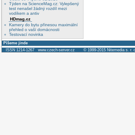
Týden na ScienceMag.cz: Vylepšený
test nenašel žádný rozdíl mezi
vodíkem a antiv
HDmag.cz
Kamery do bytu přinesou maximální
přehled o vaší domácnosti
Testovací novinka
Píšeme jinde
ISSN 1214-1267
www.czech-server.cz
© 1999-2015
Nitemedia s. r. 