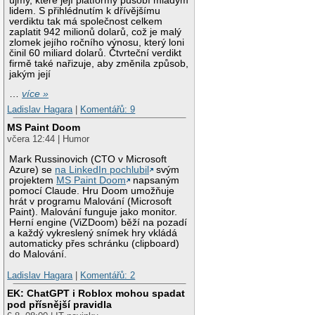
újmy, které její platformy působí mladým
lidem. S přihlédnutím k dřívějšímu
verdiktu tak má společnost celkem
zaplatit 942 milionů dolarů, což je malý
zlomek jejího ročního výnosu, který loni
činil 60 miliard dolarů. Čtvrteční verdikt
firmě také nařizuje, aby změnila způsob,
jakým její
…
více »
Ladislav Hagara
|
Komentářů: 9
MS Paint Doom
včera 12:44 | Humor
Mark Russinovich (CTO v Microsoft
Azure) se
na LinkedIn pochlubil
svým
projektem
MS Paint Doom
napsaným
pomocí Claude. Hru Doom umožňuje
hrát v programu Malování (Microsoft
Paint). Malování funguje jako monitor.
Herní engine (ViZDoom) běží na pozadí
a každý vykreslený snímek hry vkládá
automaticky přes schránku (clipboard)
do Malování.
Ladislav Hagara
|
Komentářů: 2
EK: ChatGPT i Roblox mohou spadat
pod přísnější pravidla