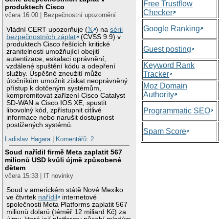
Free Trustflow
produktech Cisco
Checker
včera 16:00 | Bezpečnostní upozornění
Google Ranking
Vládní CERT upozorňuje (
𝕏
) na
sérii
bezpečnostních záplat
(CVSS 9.9) v
produktech Cisco řešících kritické
Guest posting
zranitelnosti umožňující obejití
autentizace, eskalaci oprávnění,
Keyword Rank
vzdálené spuštění kódu a odepření
služby. Úspěšné zneužití může
Tracker
útočníkům umožnit získat neoprávněný
Moz Domain
přístup k dotčeným systémům,
Authority
kompromitovat zařízení Cisco Catalyst
SD-WAN a Cisco IOS XE, spustit
libovolný kód, zpřístupnit citlivé
Programmatic SEO
informace nebo narušit dostupnost
postižených systémů.
Spam Score
Ladislav Hagara
|
Komentářů: 2
Soud nařídil firmě Meta zaplatit 567
milionů USD kvůli újmě způsobené
dětem
včera 15:33 | IT novinky
Soud v americkém státě Nové Mexiko
ve čtvrtek
nařídil
internetové
společnosti Meta Platforms zaplatit 567
milionů dolarů (téměř 12 miliard Kč) za