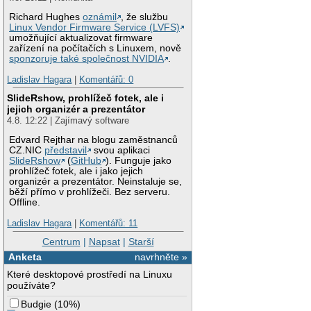
Richard Hughes
oznámil
, že službu
Linux Vendor Firmware Service (LVFS)
umožňující aktualizovat firmware
zařízení na počítačích s Linuxem, nově
sponzoruje také společnost NVIDIA
.
Ladislav Hagara
|
Komentářů: 0
SlideRshow, prohlížeč fotek, ale i
jejich organizér a prezentátor
4.8. 12:22 | Zajímavý software
Edvard Rejthar na blogu zaměstnanců
CZ.NIC
představil
svou aplikaci
SlideRshow
(
GitHub
). Funguje jako
prohlížeč fotek, ale i jako jejich
organizér a prezentátor. Neinstaluje se,
běží přímo v prohlížeči. Bez serveru.
Offline.
Ladislav Hagara
|
Komentářů: 11
Centrum
|
Napsat
|
Starší
Anketa
navrhněte »
Které desktopové prostředí na Linuxu
používáte?
Budgie
(
10%
)