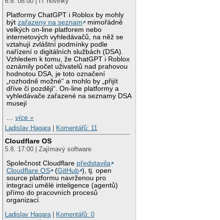
6.8. 08:00 | IT novinky
Platformy ChatGPT i Roblox by mohly
být
zařazeny na seznam
mimořádně
velkých on-line platforem nebo
internetových vyhledávačů, na něž se
vztahují zvláštní podmínky podle
nařízení o digitálních službách (DSA).
Vzhledem k tomu, že ChatGPT i Roblox
oznámily počet uživatelů nad prahovou
hodnotou DSA, je toto označení
„rozhodně možné“ a mohlo by „přijít
dříve či později“. On-line platformy a
vyhledávače zařazené na seznamy DSA
musejí
…
více »
Ladislav Hagara
|
Komentářů: 11
Cloudflare OS
5.8. 17:00 | Zajímavý software
Společnost Cloudflare
představila
Cloudflare OS
(
GitHub
), tj. open
source platformu navrženou pro
integraci umělé inteligence (agentů)
přímo do pracovních procesů
organizací.
Ladislav Hagara
|
Komentářů: 0