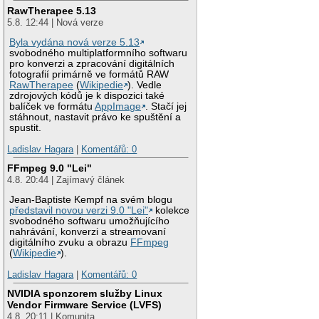
RawTherapee 5.13
5.8. 12:44 | Nová verze
Byla vydána nová verze 5.13
svobodného multiplatformního softwaru
pro konverzi a zpracování digitálních
fotografií primárně ve formátů RAW
RawTherapee
(
Wikipedie
). Vedle
zdrojových kódů je k dispozici také
balíček ve formátu
AppImage
. Stačí jej
stáhnout, nastavit právo ke spuštění a
spustit.
Ladislav Hagara
|
Komentářů: 0
FFmpeg 9.0 "Lei"
4.8. 20:44 | Zajímavý článek
Jean-Baptiste Kempf na svém blogu
představil novou verzi 9.0 "Lei"
kolekce
svobodného softwaru umožňujícího
nahrávání, konverzi a streamovaní
digitálního zvuku a obrazu
FFmpeg
(
Wikipedie
).
Ladislav Hagara
|
Komentářů: 0
NVIDIA sponzorem služby Linux
Vendor Firmware Service (LVFS)
4.8. 20:11 | Komunita