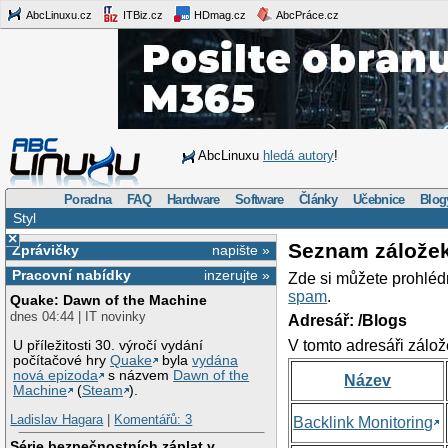
AbcLinuxu.cz
ITBiz.cz
HDmag.cz
AbcPráce.cz
AbcLinuxu
hledá autory
!
Poradna
FAQ
Hardware
Software
Články
Učebnice
Blog
Styl
×
Seznam zálože
Zprávičky
napište »
Pracovní nabídky
inzerujte »
Zde si můžete prohléd
spam
.
Quake: Dawn of the Machine
dnes 04:44 | IT novinky
Adresář: /Blogs
V tomto adresáři zálož
U příležitosti 30. výročí vydání
počítačové hry
Quake
byla
vydána
nová epizoda
s názvem
Dawn of the
Název
Machine
(
Steam
).
Ladislav Hagara
|
Komentářů: 3
Backlink Monitoring
Série bezpečnostních záplat v