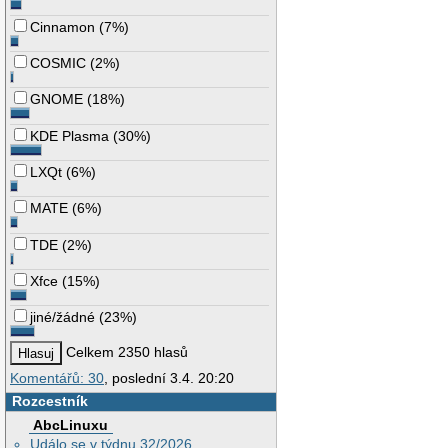
Cinnamon
(
7%
)
COSMIC
(
2%
)
GNOME
(
18%
)
KDE Plasma
(
30%
)
LXQt
(
6%
)
MATE
(
6%
)
TDE
(
2%
)
Xfce
(
15%
)
jiné/žádné
(
23%
)
Celkem 2350 hlasů
Komentářů: 30
, poslední 3.4. 20:20
Rozcestník
AbcLinuxu
Událo se v týdnu 32/2026