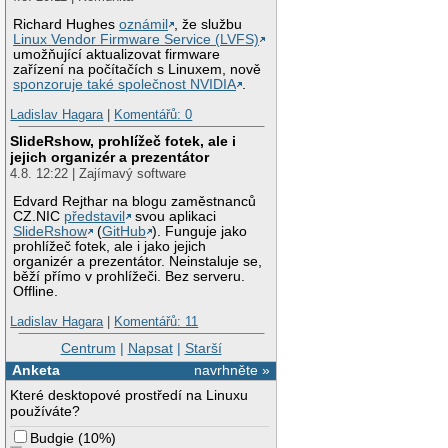
Richard Hughes
oznámil
, že službu
Linux Vendor Firmware Service (LVFS)
umožňující aktualizovat firmware
zařízení na počítačích s Linuxem, nově
sponzoruje také společnost NVIDIA
.
Ladislav Hagara
|
Komentářů: 0
SlideRshow, prohlížeč fotek, ale i
jejich organizér a prezentátor
4.8. 12:22 | Zajímavý software
Edvard Rejthar na blogu zaměstnanců
CZ.NIC
představil
svou aplikaci
SlideRshow
(
GitHub
). Funguje jako
prohlížeč fotek, ale i jako jejich
organizér a prezentátor. Neinstaluje se,
běží přímo v prohlížeči. Bez serveru.
Offline.
Ladislav Hagara
|
Komentářů: 11
Centrum
|
Napsat
|
Starší
Anketa
navrhněte »
Které desktopové prostředí na Linuxu
používáte?
Budgie
(
10%
)