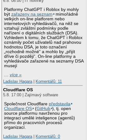
6.8. 08:00 | IT novinky
Platformy ChatGPT i Roblox by mohly
být
zařazeny na seznam
mimořádně
velkých on-line platforem nebo
internetových vyhledávačů, na něž se
vztahují zvláštní podmínky podle
nařízení o digitálních službách (DSA).
Vzhledem k tomu, že ChatGPT i Roblox
oznámily počet uživatelů nad prahovou
hodnotou DSA, je toto označení
„rozhodně možné“ a mohlo by „přijít
dříve či později“. On-line platformy a
vyhledávače zařazené na seznamy DSA
musejí
…
více »
Ladislav Hagara
|
Komentářů: 11
Cloudflare OS
5.8. 17:00 | Zajímavý software
Společnost Cloudflare
představila
Cloudflare OS
(
GitHub
), tj. open
source platformu navrženou pro
integraci umělé inteligence (agentů)
přímo do pracovních procesů
organizací.
Ladislav Hagara
|
Komentářů: 0