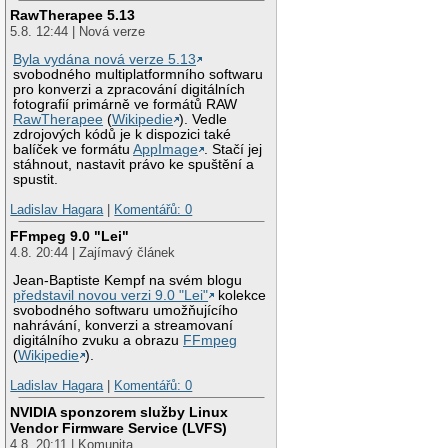
RawTherapee 5.13
5.8. 12:44 | Nová verze
Byla vydána nová verze 5.13
svobodného multiplatformního softwaru
pro konverzi a zpracování digitálních
fotografií primárně ve formátů RAW
RawTherapee
(
Wikipedie
). Vedle
zdrojových kódů je k dispozici také
balíček ve formátu
AppImage
. Stačí jej
stáhnout, nastavit právo ke spuštění a
spustit.
Ladislav Hagara
|
Komentářů: 0
FFmpeg 9.0 "Lei"
4.8. 20:44 | Zajímavý článek
Jean-Baptiste Kempf na svém blogu
představil novou verzi 9.0 "Lei"
kolekce
svobodného softwaru umožňujícího
nahrávání, konverzi a streamovaní
digitálního zvuku a obrazu
FFmpeg
(
Wikipedie
).
Ladislav Hagara
|
Komentářů: 0
NVIDIA sponzorem služby Linux
Vendor Firmware Service (LVFS)
4.8. 20:11 | Komunita