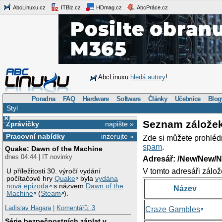
AbcLinuxu.cz
ITBiz.cz
HDmag.cz
AbcPráce.cz
AbcLinuxu
hledá autory
!
Poradna
FAQ
Hardware
Software
Články
Učebnice
Blog
Styl
×
Seznam zálože
Zprávičky
napište »
Pracovní nabídky
inzerujte »
Zde si můžete prohléd
spam
.
Quake: Dawn of the Machine
dnes 04:44 | IT novinky
Adresář: /New/New/N
V tomto adresáři zálož
U příležitosti 30. výročí vydání
počítačové hry
Quake
byla
vydána
nová epizoda
s názvem
Dawn of the
Název
Machine
(
Steam
).
Ladislav Hagara
|
Komentářů: 3
Craze Gambles
Série bezpečnostních záplat v