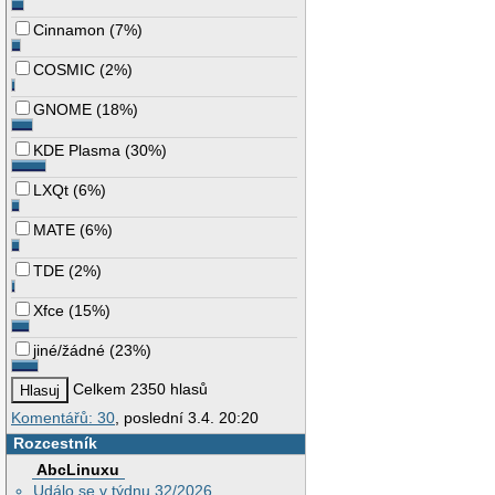
Cinnamon
(
7%
)
COSMIC
(
2%
)
GNOME
(
18%
)
KDE Plasma
(
30%
)
LXQt
(
6%
)
MATE
(
6%
)
TDE
(
2%
)
Xfce
(
15%
)
jiné/žádné
(
23%
)
Celkem 2350 hlasů
Komentářů: 30
, poslední 3.4. 20:20
Rozcestník
AbcLinuxu
Událo se v týdnu 32/2026