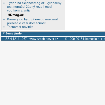
Týden na ScienceMag.cz: Vylepšený
test nenašel žádný rozdíl mezi
vodíkem a antiv
HDmag.cz
Kamery do bytu přinesou maximální
přehled o vaší domácnosti
Testovací novinka
Píšeme jinde
ISSN 1214-1267
www.czech-server.cz
© 1999-2015
Nitemedia s. r. 