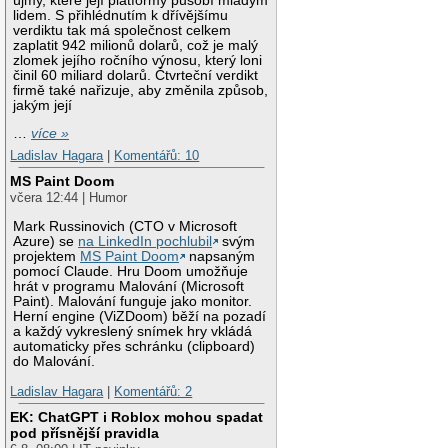
újmy, které její platformy působí mladým
lidem. S přihlédnutím k dřívějšímu
verdiktu tak má společnost celkem
zaplatit 942 milionů dolarů, což je malý
zlomek jejího ročního výnosu, který loni
činil 60 miliard dolarů. Čtvrteční verdikt
firmě také nařizuje, aby změnila způsob,
jakým její
…
více »
Ladislav Hagara
|
Komentářů: 10
MS Paint Doom
včera 12:44 | Humor
Mark Russinovich (CTO v Microsoft
Azure) se
na LinkedIn pochlubil
svým
projektem
MS Paint Doom
napsaným
pomocí Claude. Hru Doom umožňuje
hrát v programu Malování (Microsoft
Paint). Malování funguje jako monitor.
Herní engine (ViZDoom) běží na pozadí
a každý vykreslený snímek hry vkládá
automaticky přes schránku (clipboard)
do Malování.
Ladislav Hagara
|
Komentářů: 2
EK: ChatGPT i Roblox mohou spadat
pod přísnější pravidla