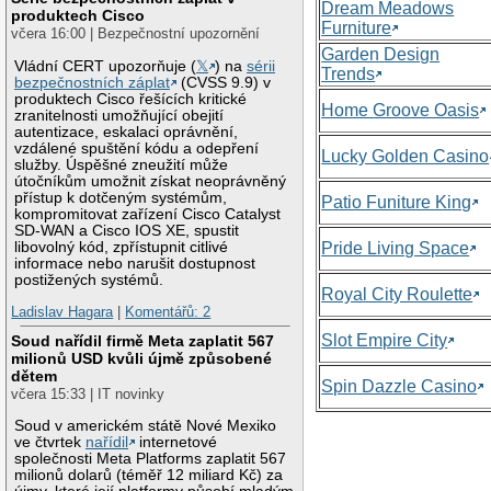
Dream Meadows
produktech Cisco
Furniture
včera 16:00 | Bezpečnostní upozornění
Garden Design
Vládní CERT upozorňuje (
𝕏
) na
sérii
Trends
bezpečnostních záplat
(CVSS 9.9) v
produktech Cisco řešících kritické
Home Groove Oasis
zranitelnosti umožňující obejití
autentizace, eskalaci oprávnění,
vzdálené spuštění kódu a odepření
Lucky Golden Casino
služby. Úspěšné zneužití může
útočníkům umožnit získat neoprávněný
přístup k dotčeným systémům,
Patio Funiture King
kompromitovat zařízení Cisco Catalyst
SD-WAN a Cisco IOS XE, spustit
libovolný kód, zpřístupnit citlivé
Pride Living Space
informace nebo narušit dostupnost
postižených systémů.
Royal City Roulette
Ladislav Hagara
|
Komentářů: 2
Slot Empire City
Soud nařídil firmě Meta zaplatit 567
milionů USD kvůli újmě způsobené
dětem
Spin Dazzle Casino
včera 15:33 | IT novinky
Soud v americkém státě Nové Mexiko
ve čtvrtek
nařídil
internetové
společnosti Meta Platforms zaplatit 567
milionů dolarů (téměř 12 miliard Kč) za