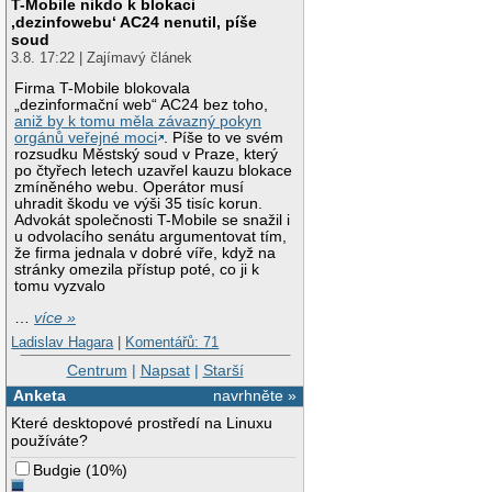
T-Mobile nikdo k blokaci
‚dezinfowebu‘ AC24 nenutil, píše
soud
3.8. 17:22 | Zajímavý článek
Firma T-Mobile blokovala
„dezinformační web“ AC24 bez toho,
aniž by k tomu měla závazný pokyn
orgánů veřejné moci
. Píše to ve svém
rozsudku Městský soud v Praze, který
po čtyřech letech uzavřel kauzu blokace
zmíněného webu. Operátor musí
uhradit škodu ve výši 35 tisíc korun.
Advokát společnosti T-Mobile se snažil i
u odvolacího senátu argumentovat tím,
že firma jednala v dobré víře, když na
stránky omezila přístup poté, co ji k
tomu vyzvalo
…
více »
Ladislav Hagara
|
Komentářů: 71
Centrum
|
Napsat
|
Starší
Anketa
navrhněte »
Které desktopové prostředí na Linuxu
používáte?
Budgie
(
10%
)