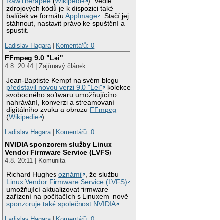
RawTherapee
(
Wikipedie
). Vedle
zdrojových kódů je k dispozici také
balíček ve formátu
AppImage
. Stačí jej
stáhnout, nastavit právo ke spuštění a
spustit.
Ladislav Hagara
|
Komentářů: 0
FFmpeg 9.0 "Lei"
4.8. 20:44 | Zajímavý článek
Jean-Baptiste Kempf na svém blogu
představil novou verzi 9.0 "Lei"
kolekce
svobodného softwaru umožňujícího
nahrávání, konverzi a streamovaní
digitálního zvuku a obrazu
FFmpeg
(
Wikipedie
).
Ladislav Hagara
|
Komentářů: 0
NVIDIA sponzorem služby Linux
Vendor Firmware Service (LVFS)
4.8. 20:11 | Komunita
Richard Hughes
oznámil
, že službu
Linux Vendor Firmware Service (LVFS)
umožňující aktualizovat firmware
zařízení na počítačích s Linuxem, nově
sponzoruje také společnost NVIDIA
.
Ladislav Hagara
|
Komentářů: 0