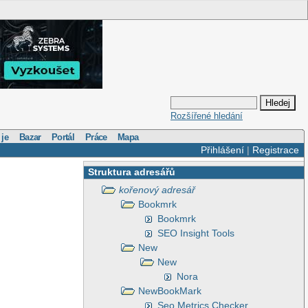
Rozšířené hledání
 je
Bazar
Portál
Práce
Mapa
Přihlášení
|
Registrace
Struktura adresářů
kořenový adresář
Bookmrk
Bookmrk
SEO Insight Tools
New
New
Nora
NewBookMark
Seo Metrics Checker