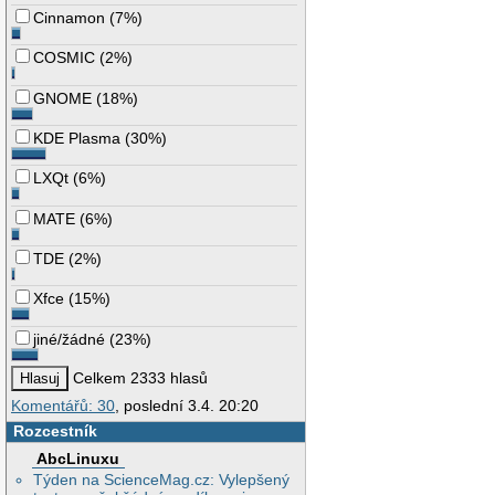
Cinnamon
(
7%
)
COSMIC
(
2%
)
GNOME
(
18%
)
KDE Plasma
(
30%
)
LXQt
(
6%
)
MATE
(
6%
)
TDE
(
2%
)
Xfce
(
15%
)
jiné/žádné
(
23%
)
Celkem 2333 hlasů
Komentářů: 30
, poslední 3.4. 20:20
Rozcestník
AbcLinuxu
Týden na ScienceMag.cz: Vylepšený