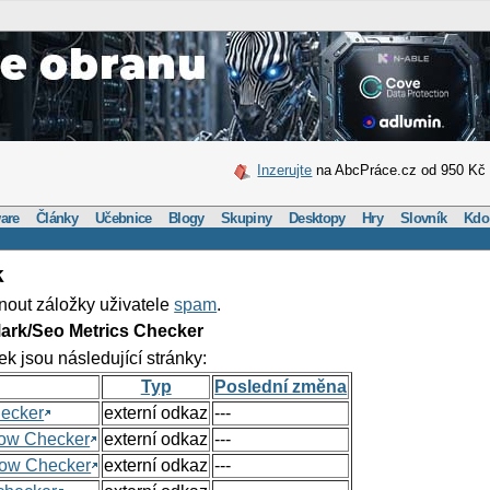
Inzerujte
na AbcPráce.cz od 950 Kč
are
Články
Učebnice
Blogy
Skupiny
Desktopy
Hry
Slovník
Kdo
k
nout záložky uživatele
spam
.
ark/Seo Metrics Checker
ek jsou následující stránky:
Typ
Poslední změna
hecker
externí odkaz
---
Flow Checker
externí odkaz
---
Flow Checker
externí odkaz
---