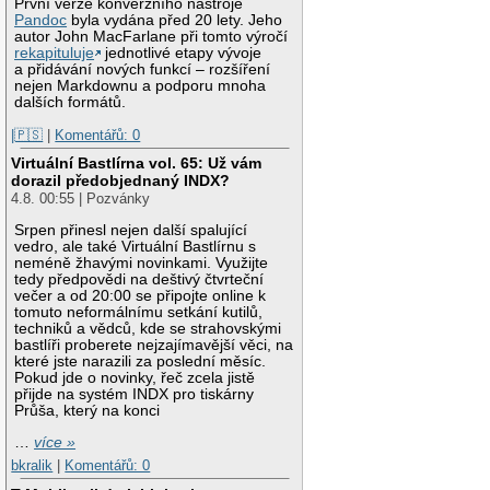
První verze konverzního nástroje
Pandoc
byla vydána před 20 lety. Jeho
autor John MacFarlane při tomto výročí
rekapituluje
jednotlivé etapy vývoje
a přidávání nových funkcí – rozšíření
nejen Markdownu a podporu mnoha
dalších formátů.
|🇵🇸
|
Komentářů: 0
Virtuální Bastlírna vol. 65: Už vám
dorazil předobjednaný INDX?
4.8. 00:55 | Pozvánky
Srpen přinesl nejen další spalující
vedro, ale také Virtuální Bastlírnu s
neméně žhavými novinkami. Využijte
tedy předpovědi na deštivý čtvrteční
večer a od 20:00 se připojte online k
tomuto neformálnímu setkání kutilů,
techniků a vědců, kde se strahovskými
bastlíři proberete nejzajímavější věci, na
které jste narazili za poslední měsíc.
Pokud jde o novinky, řeč zcela jistě
přijde na systém INDX pro tiskárny
Průša, který na konci
…
více »
bkralik
|
Komentářů: 0