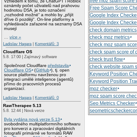
free moz spam score 
Vzhledem k tomu, že ChatGPT i Roblox
oznámily počet uživatelů nad prahovou
Free Spam Score Ch
hodnotou DSA, je toto označení
„rozhodně možné“ a mohlo by „přijít
Google Index Checke
dříve či později“. On-line platformy a
Google Index Checke
vyhledávače zařazené na seznamy DSA
musejí
check domain metrics
check moz metrics
…
více »
Ladislav Hagara
|
Komentářů: 3
check moz spam scor
check spam score of
Cloudflare OS
5.8. 17:00 | Zajímavý software
check trust flow
Společnost Cloudflare
představila
check website spam 
Cloudflare OS
(
GitHub
), tj. open
Keyword Position Ch
source platformu navrženou pro
integraci umělé inteligence (agentů)
Keyword Position Tra
přímo do pracovních procesů
moz checker
organizací.
moz spam score chec
Ladislav Hagara
|
Komentářů: 0
Seo Metrics Checker
RawTherapee 5.13
seometricscheckerc
5.8. 12:44 | Nová verze
Byla vydána nová verze 5.13
svobodného multiplatformního softwaru
pro konverzi a zpracování digitálních
fotografií primárně ve formátů RAW