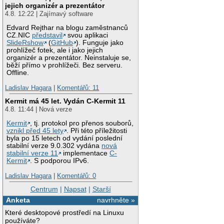
jejich organizér a prezentátor
4.8. 12:22 | Zajímavý software
Edvard Rejthar na blogu zaměstnanců
CZ.NIC
představil
svou aplikaci
SlideRshow
(
GitHub
). Funguje jako
prohlížeč fotek, ale i jako jejich
organizér a prezentátor. Neinstaluje se,
běží přímo v prohlížeči. Bez serveru.
Offline.
Ladislav Hagara
|
Komentářů: 11
Kermit má 45 let. Vydán C-Kermit 11
4.8. 11:44 | Nová verze
Kermit
, tj. protokol pro přenos souborů,
vznikl před 45 lety
. Při této příležitosti
byla po 15 letech od vydání poslední
stabilní verze 9.0.302 vydána
nová
stabilní verze 11
implementace
C-
Kermit
. S podporou IPv6.
Ladislav Hagara
|
Komentářů: 0
Centrum
|
Napsat
|
Starší
Anketa
navrhněte »
Které desktopové prostředí na Linuxu
používáte?