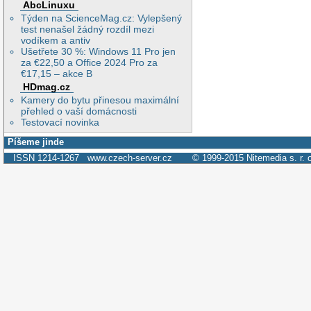
AbcLinuxu
Týden na ScienceMag.cz: Vylepšený
test nenašel žádný rozdíl mezi
vodíkem a antiv
Ušetřete 30 %: Windows 11 Pro jen
za €22,50 a Office 2024 Pro za
€17,15 – akce B
HDmag.cz
Kamery do bytu přinesou maximální
přehled o vaší domácnosti
Testovací novinka
Píšeme jinde
ISSN 1214-1267
www.czech-server.cz
© 1999-2015
Nitemedia s. r. 