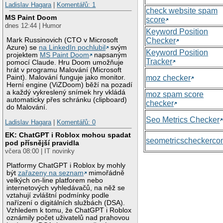
Ladislav Hagara
|
Komentářů: 1
check website spam
MS Paint Doom
score
dnes 12:44 | Humor
Keyword Position
Checker
Mark Russinovich (CTO v Microsoft
Azure) se
na LinkedIn pochlubil
svým
Keyword Position
projektem
MS Paint Doom
napsaným
Tracker
pomocí Claude. Hru Doom umožňuje
hrát v programu Malování (Microsoft
moz checker
Paint). Malování funguje jako monitor.
Herní engine (ViZDoom) běží na pozadí
a každý vykreslený snímek hry vkládá
moz spam score
automaticky přes schránku (clipboard)
checker
do Malování.
Seo Metrics Checker
Ladislav Hagara
|
Komentářů: 0
EK: ChatGPT i Roblox mohou spadat
seometricscheckerc
pod přísnější pravidla
včera 08:00 | IT novinky
Platformy ChatGPT i Roblox by mohly
být
zařazeny na seznam
mimořádně
velkých on-line platforem nebo
internetových vyhledávačů, na něž se
vztahují zvláštní podmínky podle
nařízení o digitálních službách (DSA).
Vzhledem k tomu, že ChatGPT i Roblox
oznámily počet uživatelů nad prahovou