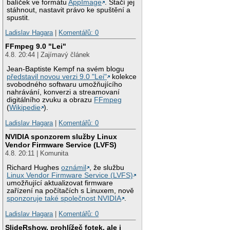
balíček ve formátu
AppImage
. Stačí jej
stáhnout, nastavit právo ke spuštění a
spustit.
Ladislav Hagara
|
Komentářů: 0
FFmpeg 9.0 "Lei"
4.8. 20:44 | Zajímavý článek
Jean-Baptiste Kempf na svém blogu
představil novou verzi 9.0 "Lei"
kolekce
svobodného softwaru umožňujícího
nahrávání, konverzi a streamovaní
digitálního zvuku a obrazu
FFmpeg
(
Wikipedie
).
Ladislav Hagara
|
Komentářů: 0
NVIDIA sponzorem služby Linux
Vendor Firmware Service (LVFS)
4.8. 20:11 | Komunita
Richard Hughes
oznámil
, že službu
Linux Vendor Firmware Service (LVFS)
umožňující aktualizovat firmware
zařízení na počítačích s Linuxem, nově
sponzoruje také společnost NVIDIA
.
Ladislav Hagara
|
Komentářů: 0
SlideRshow, prohlížeč fotek, ale i