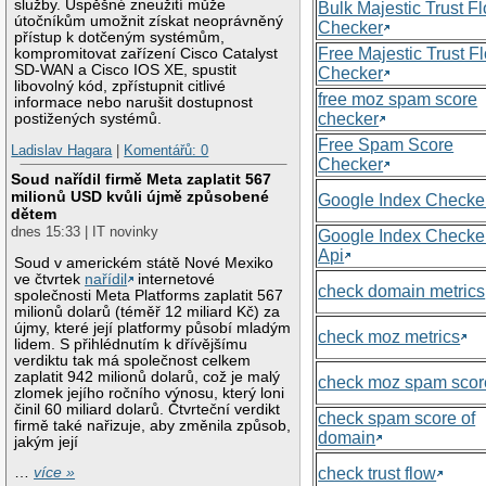
služby. Úspěšné zneužití může
Bulk Majestic Trust F
útočníkům umožnit získat neoprávněný
Checker
přístup k dotčeným systémům,
Free Majestic Trust F
kompromitovat zařízení Cisco Catalyst
SD-WAN a Cisco IOS XE, spustit
Checker
libovolný kód, zpřístupnit citlivé
free moz spam score
informace nebo narušit dostupnost
checker
postižených systémů.
Free Spam Score
Ladislav Hagara
|
Komentářů: 0
Checker
Soud nařídil firmě Meta zaplatit 567
milionů USD kvůli újmě způsobené
Google Index Checke
dětem
dnes 15:33 | IT novinky
Google Index Checke
Api
Soud v americkém státě Nové Mexiko
ve čtvrtek
nařídil
internetové
check domain metrics
společnosti Meta Platforms zaplatit 567
milionů dolarů (téměř 12 miliard Kč) za
újmy, které její platformy působí mladým
check moz metrics
lidem. S přihlédnutím k dřívějšímu
verdiktu tak má společnost celkem
zaplatit 942 milionů dolarů, což je malý
check moz spam scor
zlomek jejího ročního výnosu, který loni
činil 60 miliard dolarů. Čtvrteční verdikt
check spam score of
firmě také nařizuje, aby změnila způsob,
domain
jakým její
check trust flow
…
více »