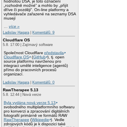
hodnotou DSA, je toto označení
„rozhodně možné“ a mohlo by „přijít
dříve či později“. On-line platformy a
vyhledávače zařazené na seznamy DSA
musejí
…
více »
Ladislav Hagara
|
Komentářů: 9
Cloudflare OS
5.8. 17:00 | Zajímavý software
Společnost Cloudflare
představila
Cloudflare OS
(
GitHub
), tj. open
source platformu navrženou pro
integraci umělé inteligence (agentů)
přímo do pracovních procesů
organizací.
Ladislav Hagara
|
Komentářů: 0
RawTherapee 5.13
5.8. 12:44 | Nová verze
Byla vydána nová verze 5.13
svobodného multiplatformního softwaru
pro konverzi a zpracování digitálních
fotografií primárně ve formátů RAW
RawTherapee
(
Wikipedie
). Vedle
zdrojových kódů je k dispozici také