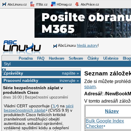
AbcLinuxu.cz
ITBiz.cz
HDmag.cz
AbcPráce.cz
AbcLinuxu
hledá autory
!
Poradna
FAQ
Hardware
Software
Články
Učebnice
Blog
Styl
×
Seznam zálože
Zprávičky
napište »
Pracovní nabídky
inzerujte »
Zde si můžete prohléd
spam
.
Série bezpečnostních záplat v
produktech Cisco
Adresář: /NewBookM
dnes 16:00 | Bezpečnostní upozornění
V tomto adresáři zálož
Vládní CERT upozorňuje (
𝕏
) na
sérii
bezpečnostních záplat
(CVSS 9.9) v
Název
produktech Cisco řešících kritické
zranitelnosti umožňující obejití
Bulk Google Index
autentizace, eskalaci oprávnění,
Checker
vzdálené spuštění kódu a odepření