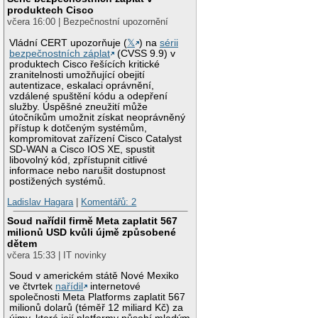
produktech Cisco
včera 16:00 | Bezpečnostní upozornění
Vládní CERT upozorňuje (
𝕏
) na
sérii
bezpečnostních záplat
(CVSS 9.9) v
produktech Cisco řešících kritické
zranitelnosti umožňující obejití
autentizace, eskalaci oprávnění,
vzdálené spuštění kódu a odepření
služby. Úspěšné zneužití může
útočníkům umožnit získat neoprávněný
přístup k dotčeným systémům,
kompromitovat zařízení Cisco Catalyst
SD-WAN a Cisco IOS XE, spustit
libovolný kód, zpřístupnit citlivé
informace nebo narušit dostupnost
postižených systémů.
Ladislav Hagara
|
Komentářů: 2
Soud nařídil firmě Meta zaplatit 567
milionů USD kvůli újmě způsobené
dětem
včera 15:33 | IT novinky
Soud v americkém státě Nové Mexiko
ve čtvrtek
nařídil
internetové
společnosti Meta Platforms zaplatit 567
milionů dolarů (téměř 12 miliard Kč) za