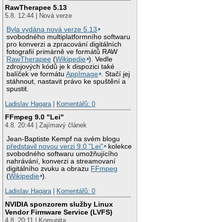
RawTherapee 5.13
5.8. 12:44 | Nová verze
Byla vydána nová verze 5.13
svobodného multiplatformního softwaru
pro konverzi a zpracování digitálních
fotografií primárně ve formátů RAW
RawTherapee
(
Wikipedie
). Vedle
zdrojových kódů je k dispozici také
balíček ve formátu
AppImage
. Stačí jej
stáhnout, nastavit právo ke spuštění a
spustit.
Ladislav Hagara
|
Komentářů: 0
FFmpeg 9.0 "Lei"
4.8. 20:44 | Zajímavý článek
Jean-Baptiste Kempf na svém blogu
představil novou verzi 9.0 "Lei"
kolekce
svobodného softwaru umožňujícího
nahrávání, konverzi a streamovaní
digitálního zvuku a obrazu
FFmpeg
(
Wikipedie
).
Ladislav Hagara
|
Komentářů: 0
NVIDIA sponzorem služby Linux
Vendor Firmware Service (LVFS)
4.8. 20:11 | Komunita