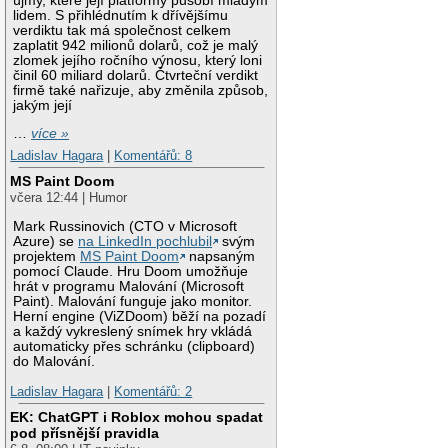
újmy, které její platformy působí mladým
lidem. S přihlédnutím k dřívějšímu
verdiktu tak má společnost celkem
zaplatit 942 milionů dolarů, což je malý
zlomek jejího ročního výnosu, který loni
činil 60 miliard dolarů. Čtvrteční verdikt
firmě také nařizuje, aby změnila způsob,
jakým její
…
více »
Ladislav Hagara
|
Komentářů: 8
MS Paint Doom
včera 12:44 | Humor
Mark Russinovich (CTO v Microsoft
Azure) se
na LinkedIn pochlubil
svým
projektem
MS Paint Doom
napsaným
pomocí Claude. Hru Doom umožňuje
hrát v programu Malování (Microsoft
Paint). Malování funguje jako monitor.
Herní engine (ViZDoom) běží na pozadí
a každý vykreslený snímek hry vkládá
automaticky přes schránku (clipboard)
do Malování.
Ladislav Hagara
|
Komentářů: 2
EK: ChatGPT i Roblox mohou spadat
pod přísnější pravidla