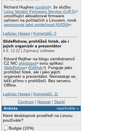
Richard Hughes
oznámil
, že službu
Linux Vendor Firmware Service (LVFS)
umožňující aktualizovat firmware
zařízení na počítačích s Linuxem, nově
sponzoruje také společnost NVIDIA
.
Ladislav Hagara
|
Komentářů: 0
SlideRshow, prohlížeč fotek, ale i
jejich organizér a prezentátor
4.8. 12:22 | Zajímavý software
Edvard Rejthar na blogu zaměstnanců
CZ.NIC
představil
svou aplikaci
SlideRshow
(
GitHub
). Funguje jako
prohlížeč fotek, ale i jako jejich
organizér a prezentátor. Neinstaluje se,
běží přímo v prohlížeči. Bez serveru.
Offline.
Ladislav Hagara
|
Komentářů: 11
Centrum
|
Napsat
|
Starší
Anketa
navrhněte »
Které desktopové prostředí na Linuxu
používáte?
Budgie
(
10%
)