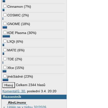
Cinnamon
(
7%
)
COSMIC
(
2%
)
GNOME
(
18%
)
KDE Plasma
(
30%
)
LXQt
(
6%
)
MATE
(
6%
)
TDE
(
2%
)
Xfce
(
15%
)
jiné/žádné
(
23%
)
Celkem 2344 hlasů
Komentářů: 30
, poslední 3.4. 20:20
Rozcestník
AbcLinuxu
Událo se v týdnu 32/2026