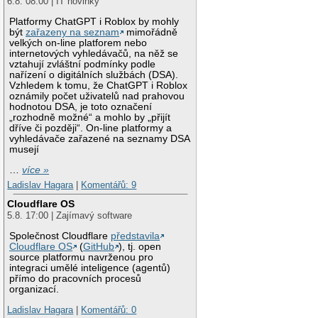
6.8. 08:00 | IT novinky
Platformy ChatGPT i Roblox by mohly
být
zařazeny na seznam
mimořádně
velkých on-line platforem nebo
internetových vyhledávačů, na něž se
vztahují zvláštní podmínky podle
nařízení o digitálních službách (DSA).
Vzhledem k tomu, že ChatGPT i Roblox
oznámily počet uživatelů nad prahovou
hodnotou DSA, je toto označení
„rozhodně možné“ a mohlo by „přijít
dříve či později“. On-line platformy a
vyhledávače zařazené na seznamy DSA
musejí
…
více »
Ladislav Hagara
|
Komentářů: 9
Cloudflare OS
5.8. 17:00 | Zajímavý software
Společnost Cloudflare
představila
Cloudflare OS
(
GitHub
), tj. open
source platformu navrženou pro
integraci umělé inteligence (agentů)
přímo do pracovních procesů
organizací.
Ladislav Hagara
|
Komentářů: 0