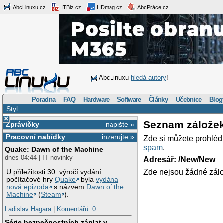
AbcLinuxu.cz
ITBiz.cz
HDmag.cz
AbcPráce.cz
AbcLinuxu
hledá autory
!
Poradna
FAQ
Hardware
Software
Články
Učebnice
Blog
Styl
×
Seznam zálože
Zprávičky
napište »
Pracovní nabídky
inzerujte »
Zde si můžete prohléd
spam
.
Quake: Dawn of the Machine
dnes 04:44 | IT novinky
Adresář: /New/New
Zde nejsou žádné zálo
U příležitosti 30. výročí vydání
počítačové hry
Quake
byla
vydána
nová epizoda
s názvem
Dawn of the
Machine
(
Steam
).
Ladislav Hagara
|
Komentářů: 0
Série bezpečnostních záplat v