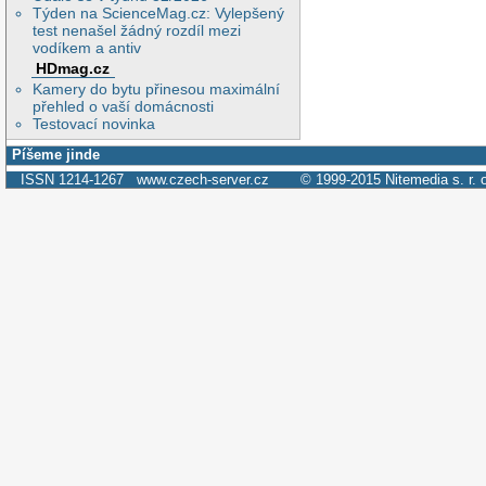
Týden na ScienceMag.cz: Vylepšený
test nenašel žádný rozdíl mezi
vodíkem a antiv
HDmag.cz
Kamery do bytu přinesou maximální
přehled o vaší domácnosti
Testovací novinka
Píšeme jinde
ISSN 1214-1267
www.czech-server.cz
© 1999-2015
Nitemedia s. r. 