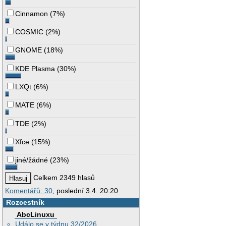
Cinnamon
(
7%
)
COSMIC
(
2%
)
GNOME
(
18%
)
KDE Plasma
(
30%
)
LXQt
(
6%
)
MATE
(
6%
)
TDE
(
2%
)
Xfce
(
15%
)
jiné/žádné
(
23%
)
Celkem 2349 hlasů
Komentářů: 30
, poslední 3.4. 20:20
Rozcestník
AbcLinuxu
Událo se v týdnu 32/2026