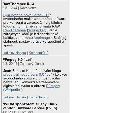
RawTherapee 5.13
5.8. 12:44 | Nová verze
Byla vydána nová verze 5.13
svobodného multiplatformního softwaru
pro konverzi a zpracování digitálních
fotografií primárně ve formátů RAW
RawTherapee
(
Wikipedie
). Vedle
zdrojových kódů je k dispozici také
balíček ve formátu
AppImage
. Stačí jej
stáhnout, nastavit právo ke spuštění a
spustit.
Ladislav Hagara
|
Komentářů: 0
FFmpeg 9.0 "Lei"
4.8. 20:44 | Zajímavý článek
Jean-Baptiste Kempf na svém blogu
představil novou verzi 9.0 "Lei"
kolekce
svobodného softwaru umožňujícího
nahrávání, konverzi a streamovaní
digitálního zvuku a obrazu
FFmpeg
(
Wikipedie
).
Ladislav Hagara
|
Komentářů: 0
NVIDIA sponzorem služby Linux
Vendor Firmware Service (LVFS)
4.8. 20:11 | Komunita