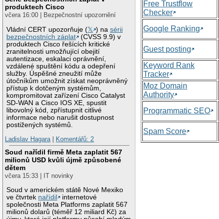
Free Trustflow
produktech Cisco
Checker
včera 16:00 | Bezpečnostní upozornění
Google Ranking
Vládní CERT upozorňuje (
𝕏
) na
sérii
bezpečnostních záplat
(CVSS 9.9) v
produktech Cisco řešících kritické
Guest posting
zranitelnosti umožňující obejití
autentizace, eskalaci oprávnění,
Keyword Rank
vzdálené spuštění kódu a odepření
služby. Úspěšné zneužití může
Tracker
útočníkům umožnit získat neoprávněný
Moz Domain
přístup k dotčeným systémům,
Authority
kompromitovat zařízení Cisco Catalyst
SD-WAN a Cisco IOS XE, spustit
libovolný kód, zpřístupnit citlivé
Programmatic SEO
informace nebo narušit dostupnost
postižených systémů.
Spam Score
Ladislav Hagara
|
Komentářů: 2
Soud nařídil firmě Meta zaplatit 567
milionů USD kvůli újmě způsobené
dětem
včera 15:33 | IT novinky
Soud v americkém státě Nové Mexiko
ve čtvrtek
nařídil
internetové
společnosti Meta Platforms zaplatit 567
milionů dolarů (téměř 12 miliard Kč) za