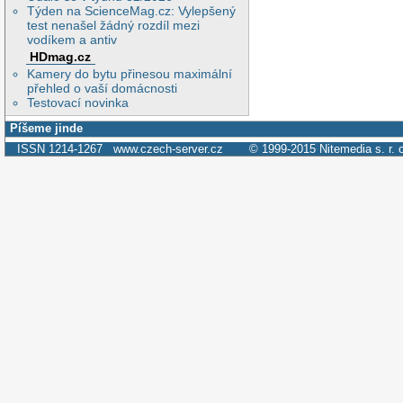
Týden na ScienceMag.cz: Vylepšený
test nenašel žádný rozdíl mezi
vodíkem a antiv
HDmag.cz
Kamery do bytu přinesou maximální
přehled o vaší domácnosti
Testovací novinka
Píšeme jinde
ISSN 1214-1267
www.czech-server.cz
© 1999-2015
Nitemedia s. r. 