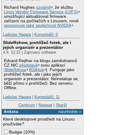
Richard Hughes
oznámil
, že službu
Linux Vendor Firmware Service (LVFS)
umožňující aktualizovat firmware
zařízení na počítačích s Linuxem, nově
sponzoruje také společnost NVIDIA
.
Ladislav Hagara
|
Komentářů: 0
SlideRshow, prohlížeč fotek, ale i
jejich organizér a prezentátor
4.8. 12:22 | Zajímavý software
Edvard Rejthar na blogu zaměstnanců
CZ.NIC
představil
svou aplikaci
SlideRshow
(
GitHub
). Funguje jako
prohlížeč fotek, ale i jako jejich
organizér a prezentátor. Neinstaluje se,
běží přímo v prohlížeči. Bez serveru.
Offline.
Ladislav Hagara
|
Komentářů: 11
Centrum
|
Napsat
|
Starší
Anketa
navrhněte »
Které desktopové prostředí na Linuxu
používáte?
Budgie
(
10%
)