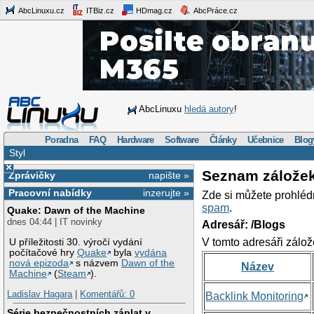
AbcLinuxu.cz
ITBiz.cz
HDmag.cz
AbcPráce.cz
AbcLinuxu
hledá autory
!
Poradna
FAQ
Hardware
Software
Články
Učebnice
Blog
Styl
×
Seznam zálože
Zprávičky
napište »
Pracovní nabídky
inzerujte »
Zde si můžete prohléd
spam
.
Quake: Dawn of the Machine
dnes 04:44 | IT novinky
Adresář: /Blogs
V tomto adresáři zálož
U příležitosti 30. výročí vydání
počítačové hry
Quake
byla
vydána
nová epizoda
s názvem
Dawn of the
Název
Machine
(
Steam
).
Ladislav Hagara
|
Komentářů: 0
Backlink Monitoring
Série bezpečnostních záplat v