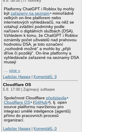
6.8. 08:00 | IT novinky
Platformy ChatGPT i Roblox by mohly
být
zařazeny na seznam
mimořádně
velkých on-line platforem nebo
internetových vyhledávačů, na něž se
vztahují zvláštní podmínky podle
nařízení o digitálních službách (DSA).
Vzhledem k tomu, že ChatGPT i Roblox
oznámily počet uživatelů nad prahovou
hodnotou DSA, je toto označení
„rozhodně možné“ a mohlo by „přijít
dříve či později“. On-line platformy a
vyhledávače zařazené na seznamy DSA
musejí
…
více »
Ladislav Hagara
|
Komentářů: 9
Cloudflare OS
5.8. 17:00 | Zajímavý software
Společnost Cloudflare
představila
Cloudflare OS
(
GitHub
), tj. open
source platformu navrženou pro
integraci umělé inteligence (agentů)
přímo do pracovních procesů
organizací.
Ladislav Hagara
|
Komentářů: 0