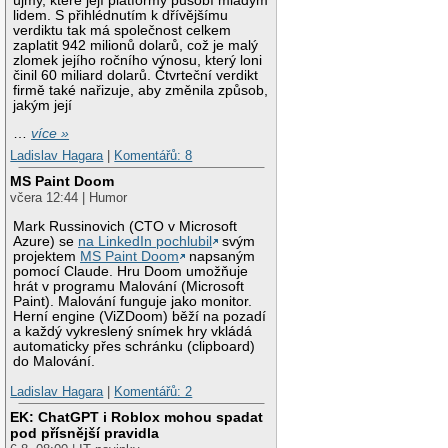
újmy, které její platformy působí mladým
lidem. S přihlédnutím k dřívějšímu
verdiktu tak má společnost celkem
zaplatit 942 milionů dolarů, což je malý
zlomek jejího ročního výnosu, který loni
činil 60 miliard dolarů. Čtvrteční verdikt
firmě také nařizuje, aby změnila způsob,
jakým její
…
více »
Ladislav Hagara
|
Komentářů: 8
MS Paint Doom
včera 12:44 | Humor
Mark Russinovich (CTO v Microsoft
Azure) se
na LinkedIn pochlubil
svým
projektem
MS Paint Doom
napsaným
pomocí Claude. Hru Doom umožňuje
hrát v programu Malování (Microsoft
Paint). Malování funguje jako monitor.
Herní engine (ViZDoom) běží na pozadí
a každý vykreslený snímek hry vkládá
automaticky přes schránku (clipboard)
do Malování.
Ladislav Hagara
|
Komentářů: 2
EK: ChatGPT i Roblox mohou spadat
pod přísnější pravidla