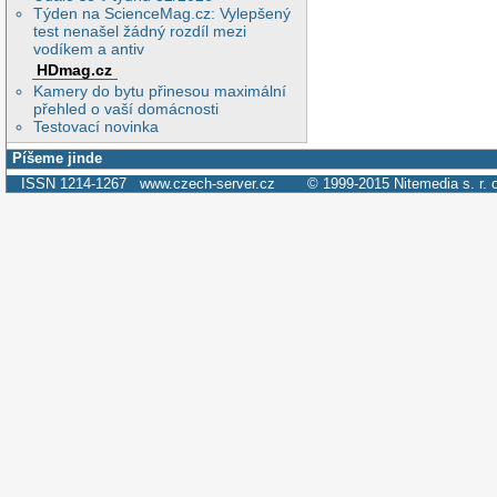
Týden na ScienceMag.cz: Vylepšený
test nenašel žádný rozdíl mezi
vodíkem a antiv
HDmag.cz
Kamery do bytu přinesou maximální
přehled o vaší domácnosti
Testovací novinka
Píšeme jinde
ISSN 1214-1267
www.czech-server.cz
© 1999-2015
Nitemedia s. r. 