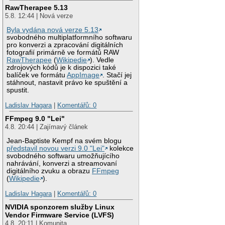
RawTherapee 5.13
5.8. 12:44 | Nová verze
Byla vydána nová verze 5.13
svobodného multiplatformního softwaru
pro konverzi a zpracování digitálních
fotografií primárně ve formátů RAW
RawTherapee
(
Wikipedie
). Vedle
zdrojových kódů je k dispozici také
balíček ve formátu
AppImage
. Stačí jej
stáhnout, nastavit právo ke spuštění a
spustit.
Ladislav Hagara
|
Komentářů: 0
FFmpeg 9.0 "Lei"
4.8. 20:44 | Zajímavý článek
Jean-Baptiste Kempf na svém blogu
představil novou verzi 9.0 "Lei"
kolekce
svobodného softwaru umožňujícího
nahrávání, konverzi a streamovaní
digitálního zvuku a obrazu
FFmpeg
(
Wikipedie
).
Ladislav Hagara
|
Komentářů: 0
NVIDIA sponzorem služby Linux
Vendor Firmware Service (LVFS)
4.8. 20:11 | Komunita