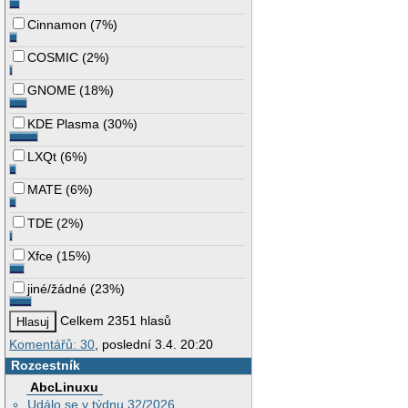
Cinnamon
(
7%
)
COSMIC
(
2%
)
GNOME
(
18%
)
KDE Plasma
(
30%
)
LXQt
(
6%
)
MATE
(
6%
)
TDE
(
2%
)
Xfce
(
15%
)
jiné/žádné
(
23%
)
Celkem 2351 hlasů
Komentářů: 30
, poslední 3.4. 20:20
Rozcestník
AbcLinuxu
Událo se v týdnu 32/2026