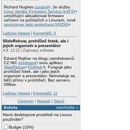
Richard Hughes
oznámil
, že službu
Linux Vendor Firmware Service (LVFS)
umožňující aktualizovat firmware
zařízení na počítačích s Linuxem, nově
sponzoruje také společnost NVIDIA
.
Ladislav Hagara
|
Komentářů: 0
SlideRshow, prohlížeč fotek, ale i
jejich organizér a prezentátor
4.8. 12:22 | Zajímavý software
Edvard Rejthar na blogu zaměstnanců
CZ.NIC
představil
svou aplikaci
SlideRshow
(
GitHub
). Funguje jako
prohlížeč fotek, ale i jako jejich
organizér a prezentátor. Neinstaluje se,
běží přímo v prohlížeči. Bez serveru.
Offline.
Ladislav Hagara
|
Komentářů: 11
Centrum
|
Napsat
|
Starší
Anketa
navrhněte »
Které desktopové prostředí na Linuxu
používáte?
Budgie
(
10%
)