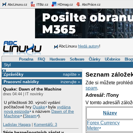
AbcLinuxu.cz
ITBiz.cz
HDmag.cz
AbcPráce.cz
AbcLinuxu
hledá autory
!
Poradna
FAQ
Hardware
Software
Články
Učebnice
Blog
Styl
×
Seznam zálože
Zprávičky
napište »
Pracovní nabídky
inzerujte »
Zde si můžete prohléd
spam
.
Quake: Dawn of the Machine
dnes 04:44 | IT novinky
Adresář: /Tony
V tomto adresáři zálož
U příležitosti 30. výročí vydání
počítačové hry
Quake
byla
vydána
nová epizoda
s názvem
Dawn of the
Název
Machine
(
Steam
).
Forex Currency
Ladislav Hagara
|
Komentářů: 3
Meter
Série bezpečnostních záplat v