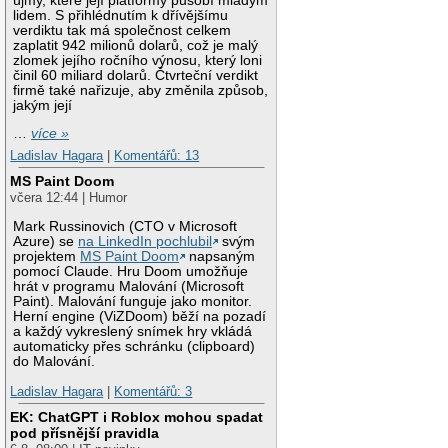
újmy, které její platformy působí mladým
lidem. S přihlédnutím k dřívějšímu
verdiktu tak má společnost celkem
zaplatit 942 milionů dolarů, což je malý
zlomek jejího ročního výnosu, který loni
činil 60 miliard dolarů. Čtvrteční verdikt
firmě také nařizuje, aby změnila způsob,
jakým její
…
více »
Ladislav Hagara
|
Komentářů: 13
MS Paint Doom
včera 12:44 | Humor
Mark Russinovich (CTO v Microsoft
Azure) se
na LinkedIn pochlubil
svým
projektem
MS Paint Doom
napsaným
pomocí Claude. Hru Doom umožňuje
hrát v programu Malování (Microsoft
Paint). Malování funguje jako monitor.
Herní engine (ViZDoom) běží na pozadí
a každý vykreslený snímek hry vkládá
automaticky přes schránku (clipboard)
do Malování.
Ladislav Hagara
|
Komentářů: 3
EK: ChatGPT i Roblox mohou spadat
pod přísnější pravidla