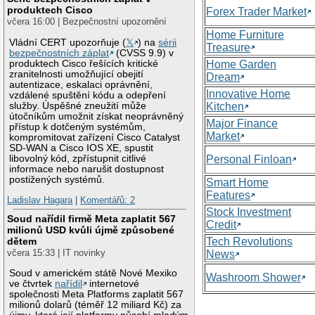
produktech Cisco
Forex Trader Market
včera 16:00 | Bezpečnostní upozornění
Home Furniture
Vládní CERT upozorňuje (
𝕏
) na
sérii
Treasure
bezpečnostních záplat
(CVSS 9.9) v
produktech Cisco řešících kritické
Home Garden
zranitelnosti umožňující obejití
Dream
autentizace, eskalaci oprávnění,
Innovative Home
vzdálené spuštění kódu a odepření
služby. Úspěšné zneužití může
Kitchen
útočníkům umožnit získat neoprávněný
Major Finance
přístup k dotčeným systémům,
Market
kompromitovat zařízení Cisco Catalyst
SD-WAN a Cisco IOS XE, spustit
libovolný kód, zpřístupnit citlivé
Personal Finloan
informace nebo narušit dostupnost
postižených systémů.
Smart Home
Features
Ladislav Hagara
|
Komentářů: 2
Stock Investment
Soud nařídil firmě Meta zaplatit 567
Credit
milionů USD kvůli újmě způsobené
Tech Revolutions
dětem
včera 15:33 | IT novinky
News
Soud v americkém státě Nové Mexiko
Washroom Shower
ve čtvrtek
nařídil
internetové
společnosti Meta Platforms zaplatit 567
milionů dolarů (téměř 12 miliard Kč) za