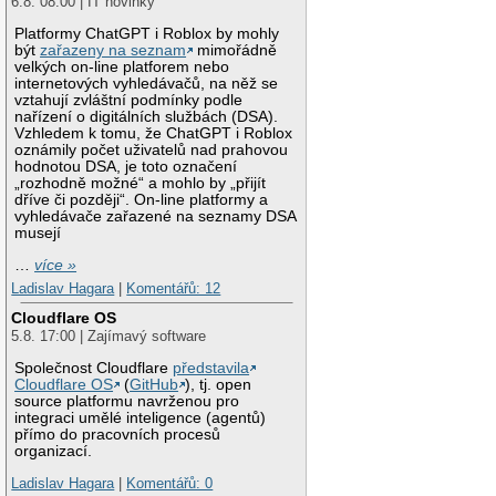
6.8. 08:00 | IT novinky
Platformy ChatGPT i Roblox by mohly
být
zařazeny na seznam
mimořádně
velkých on-line platforem nebo
internetových vyhledávačů, na něž se
vztahují zvláštní podmínky podle
nařízení o digitálních službách (DSA).
Vzhledem k tomu, že ChatGPT i Roblox
oznámily počet uživatelů nad prahovou
hodnotou DSA, je toto označení
„rozhodně možné“ a mohlo by „přijít
dříve či později“. On-line platformy a
vyhledávače zařazené na seznamy DSA
musejí
…
více »
Ladislav Hagara
|
Komentářů: 12
Cloudflare OS
5.8. 17:00 | Zajímavý software
Společnost Cloudflare
představila
Cloudflare OS
(
GitHub
), tj. open
source platformu navrženou pro
integraci umělé inteligence (agentů)
přímo do pracovních procesů
organizací.
Ladislav Hagara
|
Komentářů: 0