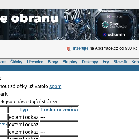
Inzerujte
na AbcPráce.cz od 950 Kč
are
Články
Učebnice
Blogy
Skupiny
Desktopy
Hry
Slovník
Kdo
k
nout záložky uživatele
spam
.
ark
ek jsou následující stránky:
Typ
Poslední změna
externí odkaz
---
cts
externí odkaz
---
externí odkaz
---