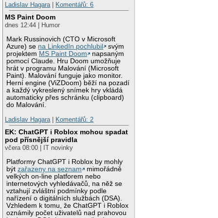
Ladislav Hagara
|
Komentářů: 6
MS Paint Doom
dnes 12:44 | Humor
Mark Russinovich (CTO v Microsoft
Azure) se
na LinkedIn pochlubil
svým
projektem
MS Paint Doom
napsaným
pomocí Claude. Hru Doom umožňuje
hrát v programu Malování (Microsoft
Paint). Malování funguje jako monitor.
Herní engine (ViZDoom) běží na pozadí
a každý vykreslený snímek hry vkládá
automaticky přes schránku (clipboard)
do Malování.
Ladislav Hagara
|
Komentářů: 2
EK: ChatGPT i Roblox mohou spadat
pod přísnější pravidla
včera 08:00 | IT novinky
Platformy ChatGPT i Roblox by mohly
být
zařazeny na seznam
mimořádně
velkých on-line platforem nebo
internetových vyhledávačů, na něž se
vztahují zvláštní podmínky podle
nařízení o digitálních službách (DSA).
Vzhledem k tomu, že ChatGPT i Roblox
oznámily počet uživatelů nad prahovou