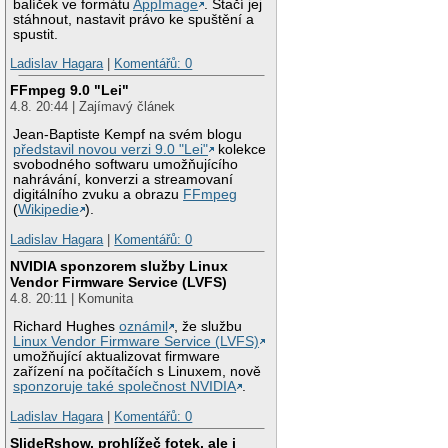
balíček ve formátu
AppImage
. Stačí jej
stáhnout, nastavit právo ke spuštění a
spustit.
Ladislav Hagara
|
Komentářů: 0
FFmpeg 9.0 "Lei"
4.8. 20:44 | Zajímavý článek
Jean-Baptiste Kempf na svém blogu
představil novou verzi 9.0 "Lei"
kolekce
svobodného softwaru umožňujícího
nahrávání, konverzi a streamovaní
digitálního zvuku a obrazu
FFmpeg
(
Wikipedie
).
Ladislav Hagara
|
Komentářů: 0
NVIDIA sponzorem služby Linux
Vendor Firmware Service (LVFS)
4.8. 20:11 | Komunita
Richard Hughes
oznámil
, že službu
Linux Vendor Firmware Service (LVFS)
umožňující aktualizovat firmware
zařízení na počítačích s Linuxem, nově
sponzoruje také společnost NVIDIA
.
Ladislav Hagara
|
Komentářů: 0
SlideRshow, prohlížeč fotek, ale i