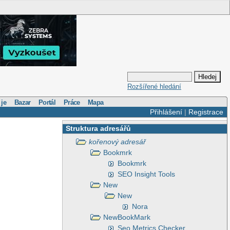
Rozšířené hledání
 je
Bazar
Portál
Práce
Mapa
Přihlášení
|
Registrace
Struktura adresářů
kořenový adresář
Bookmrk
Bookmrk
SEO Insight Tools
New
New
Nora
NewBookMark
Seo Metrics Checker