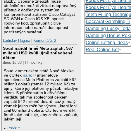
Foods For Eye Healt
služby. Úspěšné zneužití může
útočníkům umožnit získat neoprávněný
Foods For Eye Healt
přístup k dotčeným systémům,
Teeth Filling Techniq
kompromitovat zařízení Cisco Catalyst
SD-WAN a Cisco IOS XE, spustit
Baccarat Gambling Ti
libovolný kód, zpřístupnit citlivé
informace nebo narušit dostupnost
Gambling Lucky Toda
postižených systémů.
Gambling Bonus Pok
Ladislav Hagara
|
Komentářů: 2
Online Betting Ideas
Soud nařídil firmě Meta zaplatit 567
Real Online Bet
milionů USD kvůli újmě způsobené
dětem
dnes 15:33 | IT novinky
Soud v americkém státě Nové Mexiko
ve čtvrtek
nařídil
internetové
společnosti Meta Platforms zaplatit 567
milionů dolarů (téměř 12 miliard Kč) za
újmy, které její platformy působí mladým
lidem. S přihlédnutím k dřívějšímu
verdiktu tak má společnost celkem
zaplatit 942 milionů dolarů, což je malý
zlomek jejího ročního výnosu, který loni
činil 60 miliard dolarů. Čtvrteční verdikt
firmě také nařizuje, aby změnila způsob,
jakým její
…
více »