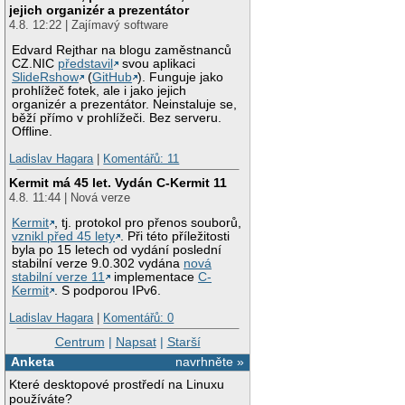
jejich organizér a prezentátor
4.8. 12:22 | Zajímavý software
Edvard Rejthar na blogu zaměstnanců
CZ.NIC
představil
svou aplikaci
SlideRshow
(
GitHub
). Funguje jako
prohlížeč fotek, ale i jako jejich
organizér a prezentátor. Neinstaluje se,
běží přímo v prohlížeči. Bez serveru.
Offline.
Ladislav Hagara
|
Komentářů: 11
Kermit má 45 let. Vydán C-Kermit 11
4.8. 11:44 | Nová verze
Kermit
, tj. protokol pro přenos souborů,
vznikl před 45 lety
. Při této příležitosti
byla po 15 letech od vydání poslední
stabilní verze 9.0.302 vydána
nová
stabilní verze 11
implementace
C-
Kermit
. S podporou IPv6.
Ladislav Hagara
|
Komentářů: 0
Centrum
|
Napsat
|
Starší
Anketa
navrhněte »
Které desktopové prostředí na Linuxu
používáte?