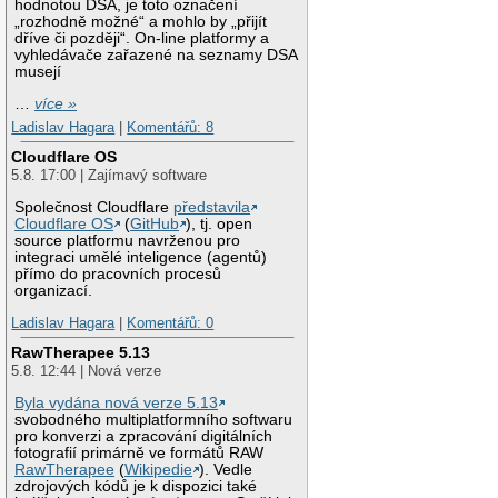
hodnotou DSA, je toto označení
„rozhodně možné“ a mohlo by „přijít
dříve či později“. On-line platformy a
vyhledávače zařazené na seznamy DSA
musejí
…
více »
Ladislav Hagara
|
Komentářů: 8
Cloudflare OS
5.8. 17:00 | Zajímavý software
Společnost Cloudflare
představila
Cloudflare OS
(
GitHub
), tj. open
source platformu navrženou pro
integraci umělé inteligence (agentů)
přímo do pracovních procesů
organizací.
Ladislav Hagara
|
Komentářů: 0
RawTherapee 5.13
5.8. 12:44 | Nová verze
Byla vydána nová verze 5.13
svobodného multiplatformního softwaru
pro konverzi a zpracování digitálních
fotografií primárně ve formátů RAW
RawTherapee
(
Wikipedie
). Vedle
zdrojových kódů je k dispozici také