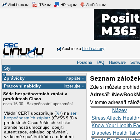
AbcLinuxu.cz
ITBiz.cz
HDmag.cz
AbcPráce.cz
AbcLinuxu
hledá autory
!
Poradna
FAQ
Hardware
Softw
Styl
×
Seznam zálože
Zprávičky
napište »
Pracovní nabídky
inzerujte »
Zde si můžete prohléd
Série bezpečnostních záplat v
Adresář: /NewBookM
produktech Cisco
V tomto adresáři zálož
dnes 16:00 | Bezpečnostní upozornění
Název
Vládní CERT upozorňuje (
𝕏
) na
sérii
Stress Affects Health
bezpečnostních záplat
(CVSS 9.9) v
produktech Cisco řešících kritické
Know Your Health Fa
zranitelnosti umožňující obejití
autentizace, eskalaci oprávnění,
Diabetes Health Talk
vzdálené spuštění kódu a odepření