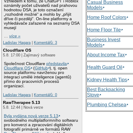
Vzhledem k tomu, že ChatGPT i Roblox
Casual Business
oznámily počet uživatelů nad prahovou
Models
hodnotou DSA, je toto označení
„rozhodně možné“ a mohlo by „přijít
Home Roof Colors
dříve či později“. On-line platformy a
vyhledávače zařazené na seznamy DSA
musejí
Home Floor Tile
…
více »
Business Invest
Ladislav Hagara
|
Komentářů: 3
Models
Cloudflare OS
About Income Tax
5.8. 17:00 | Zajímavý software
Společnost Cloudflare
představila
Health Guard Oil
Cloudflare OS
(
GitHub
), tj. open
source platformu navrženou pro
integraci umělé inteligence (agentů)
Kidney Health Tips
přímo do pracovních procesů
organizací.
Best Backpacking
Stove
Ladislav Hagara
|
Komentářů: 0
RawTherapee 5.13
Plumbing Chelsea
5.8. 12:44 | Nová verze
Byla vydána nová verze 5.13
svobodného multiplatformního softwaru
pro konverzi a zpracování digitálních
fotografií primárně ve formátů RAW