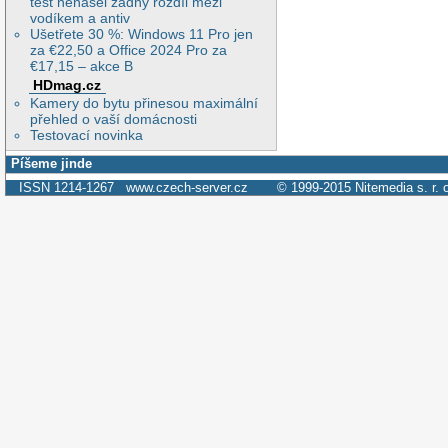
test nenašel žádný rozdíl mezi
vodíkem a antiv
Ušetřete 30 %: Windows 11 Pro jen
za €22,50 a Office 2024 Pro za
€17,15 – akce B
HDmag.cz
Kamery do bytu přinesou maximální
přehled o vaší domácnosti
Testovací novinka
Píšeme jinde
ISSN 1214-1267
www.czech-server.cz
© 1999-2015
Nitemedia s. r. 