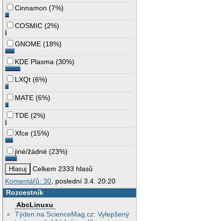
Cinnamon
(
7%
)
COSMIC
(
2%
)
GNOME
(
18%
)
KDE Plasma
(
30%
)
LXQt
(
6%
)
MATE
(
6%
)
TDE
(
2%
)
Xfce
(
15%
)
jiné/žádné
(
23%
)
Celkem 2333 hlasů
Komentářů: 30
, poslední 3.4. 20:20
Rozcestník
AbcLinuxu
Týden na ScienceMag.cz: Vylepšený