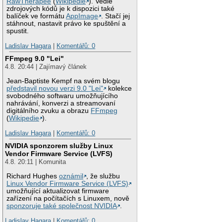
RawTherapee
(
Wikipedie
). Vedle
zdrojových kódů je k dispozici také
balíček ve formátu
AppImage
. Stačí jej
stáhnout, nastavit právo ke spuštění a
spustit.
Ladislav Hagara
|
Komentářů: 0
FFmpeg 9.0 "Lei"
4.8. 20:44 | Zajímavý článek
Jean-Baptiste Kempf na svém blogu
představil novou verzi 9.0 "Lei"
kolekce
svobodného softwaru umožňujícího
nahrávání, konverzi a streamovaní
digitálního zvuku a obrazu
FFmpeg
(
Wikipedie
).
Ladislav Hagara
|
Komentářů: 0
NVIDIA sponzorem služby Linux
Vendor Firmware Service (LVFS)
4.8. 20:11 | Komunita
Richard Hughes
oznámil
, že službu
Linux Vendor Firmware Service (LVFS)
umožňující aktualizovat firmware
zařízení na počítačích s Linuxem, nově
sponzoruje také společnost NVIDIA
.
Ladislav Hagara
|
Komentářů: 0