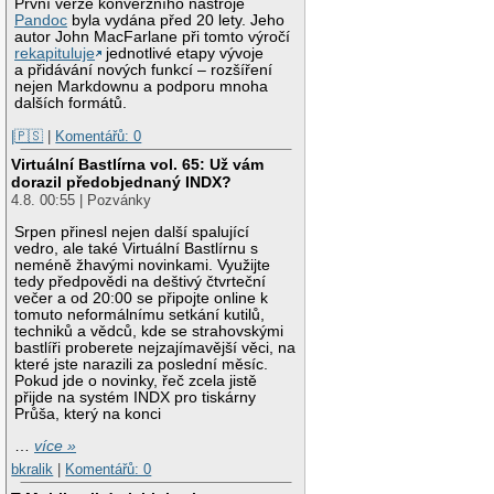
První verze konverzního nástroje
Pandoc
byla vydána před 20 lety. Jeho
autor John MacFarlane při tomto výročí
rekapituluje
jednotlivé etapy vývoje
a přidávání nových funkcí – rozšíření
nejen Markdownu a podporu mnoha
dalších formátů.
|🇵🇸
|
Komentářů: 0
Virtuální Bastlírna vol. 65: Už vám
dorazil předobjednaný INDX?
4.8. 00:55 | Pozvánky
Srpen přinesl nejen další spalující
vedro, ale také Virtuální Bastlírnu s
neméně žhavými novinkami. Využijte
tedy předpovědi na deštivý čtvrteční
večer a od 20:00 se připojte online k
tomuto neformálnímu setkání kutilů,
techniků a vědců, kde se strahovskými
bastlíři proberete nejzajímavější věci, na
které jste narazili za poslední měsíc.
Pokud jde o novinky, řeč zcela jistě
přijde na systém INDX pro tiskárny
Průša, který na konci
…
více »
bkralik
|
Komentářů: 0