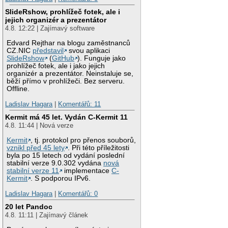
SlideRshow, prohlížeč fotek, ale i
jejich organizér a prezentátor
4.8. 12:22 | Zajímavý software
Edvard Rejthar na blogu zaměstnanců
CZ.NIC
představil
svou aplikaci
SlideRshow
(
GitHub
). Funguje jako
prohlížeč fotek, ale i jako jejich
organizér a prezentátor. Neinstaluje se,
běží přímo v prohlížeči. Bez serveru.
Offline.
Ladislav Hagara
|
Komentářů: 11
Kermit má 45 let. Vydán C-Kermit 11
4.8. 11:44 | Nová verze
Kermit
, tj. protokol pro přenos souborů,
vznikl před 45 lety
. Při této příležitosti
byla po 15 letech od vydání poslední
stabilní verze 9.0.302 vydána
nová
stabilní verze 11
implementace
C-
Kermit
. S podporou IPv6.
Ladislav Hagara
|
Komentářů: 0
20 let Pandoc
4.8. 11:11 | Zajímavý článek