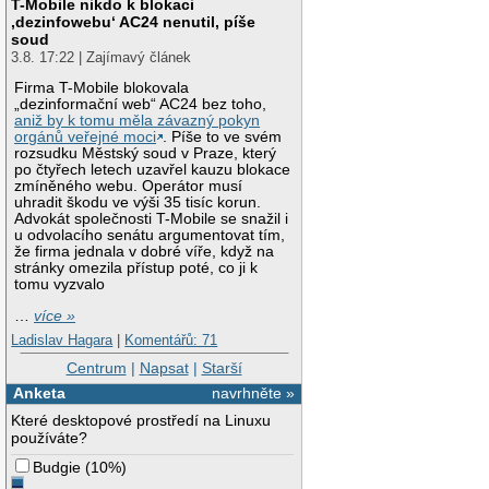
T-Mobile nikdo k blokaci
‚dezinfowebu‘ AC24 nenutil, píše
soud
3.8. 17:22 | Zajímavý článek
Firma T-Mobile blokovala
„dezinformační web“ AC24 bez toho,
aniž by k tomu měla závazný pokyn
orgánů veřejné moci
. Píše to ve svém
rozsudku Městský soud v Praze, který
po čtyřech letech uzavřel kauzu blokace
zmíněného webu. Operátor musí
uhradit škodu ve výši 35 tisíc korun.
Advokát společnosti T-Mobile se snažil i
u odvolacího senátu argumentovat tím,
že firma jednala v dobré víře, když na
stránky omezila přístup poté, co ji k
tomu vyzvalo
…
více »
Ladislav Hagara
|
Komentářů: 71
Centrum
|
Napsat
|
Starší
Anketa
navrhněte »
Které desktopové prostředí na Linuxu
používáte?
Budgie
(
10%
)