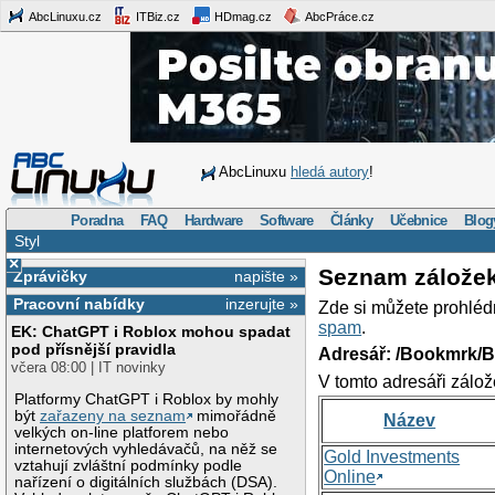
AbcLinuxu.cz
ITBiz.cz
HDmag.cz
AbcPráce.cz
AbcLinuxu
hledá autory
!
Poradna
FAQ
Hardware
Software
Články
Učebnice
Blog
Styl
×
Seznam zálože
Zprávičky
napište »
Pracovní nabídky
inzerujte »
Zde si můžete prohléd
spam
.
EK: ChatGPT i Roblox mohou spadat
pod přísnější pravidla
Adresář: /Bookmrk/
včera 08:00 | IT novinky
V tomto adresáři zálož
Platformy ChatGPT i Roblox by mohly
být
zařazeny na seznam
mimořádně
Název
velkých on-line platforem nebo
internetových vyhledávačů, na něž se
Gold Investments
vztahují zvláštní podmínky podle
Online
nařízení o digitálních službách (DSA).