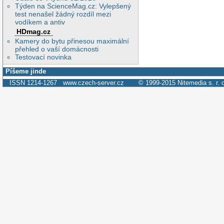
Týden na ScienceMag.cz: Vylepšený
test nenašel žádný rozdíl mezi
vodíkem a antiv
HDmag.cz
Kamery do bytu přinesou maximální
přehled o vaší domácnosti
Testovací novinka
Píšeme jinde
ISSN 1214-1267
www.czech-server.cz
© 1999-2015
Nitemedia s. r. 