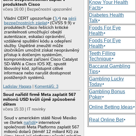
Know Your Health
produktech Cisco
Facts
včera 16:00 | Bezpečnostní upozornění
Diabetes Health
Vládní CERT upozorňuje (
𝕏
) na
sérii
Talk
bezpečnostních záplat
(CVSS 9.9) v
produktech Cisco řešících kritické
Foods For Eye
zranitelnosti umožňující obejití
Health
autentizace, eskalaci oprávnění,
Foods For Eye
vzdálené spuštění kódu a odepření
služby. Úspěšné zneužití může
Health
útočníkům umožnit získat neoprávněný
Teeth Filling
přístup k dotčeným systémům,
Technique
kompromitovat zařízení Cisco Catalyst
SD-WAN a Cisco IOS XE, spustit
Baccarat Gambling
libovolný kód, zpřístupnit citlivé
Tips
informace nebo narušit dostupnost
postižených systémů.
Gambling Lucky
Today
Ladislav Hagara
|
Komentářů: 3
Gambling Bonus
Soud nařídil firmě Meta zaplatit 567
Poker
milionů USD kvůli újmě způsobené
dětem
Online Betting Ideas
včera 15:33 | IT novinky
Soud v americkém státě Nové Mexiko
Real Online Bet
ve čtvrtek
nařídil
internetové
společnosti Meta Platforms zaplatit 567
milionů dolarů (téměř 12 miliard Kč) za