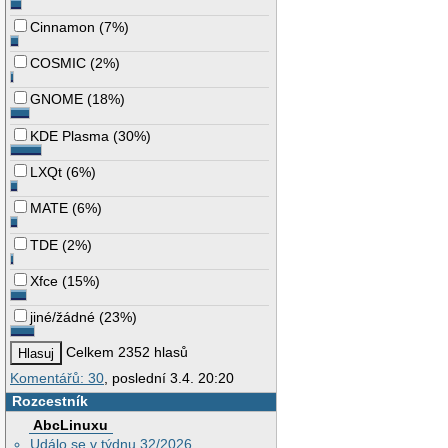
Cinnamon
(
7%
)
COSMIC
(
2%
)
GNOME
(
18%
)
KDE Plasma
(
30%
)
LXQt
(
6%
)
MATE
(
6%
)
TDE
(
2%
)
Xfce
(
15%
)
jiné/žádné
(
23%
)
Celkem 2352 hlasů
Komentářů: 30
, poslední 3.4. 20:20
Rozcestník
AbcLinuxu
Událo se v týdnu 32/2026