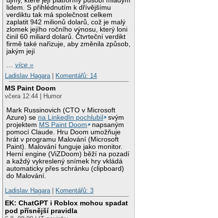
újmy, které její platformy působí mladým
lidem. S přihlédnutím k dřívějšímu
verdiktu tak má společnost celkem
zaplatit 942 milionů dolarů, což je malý
zlomek jejího ročního výnosu, který loni
činil 60 miliard dolarů. Čtvrteční verdikt
firmě také nařizuje, aby změnila způsob,
jakým její
…
více »
Ladislav Hagara
|
Komentářů: 14
MS Paint Doom
včera 12:44 | Humor
Mark Russinovich (CTO v Microsoft
Azure) se
na LinkedIn pochlubil
svým
projektem
MS Paint Doom
napsaným
pomocí Claude. Hru Doom umožňuje
hrát v programu Malování (Microsoft
Paint). Malování funguje jako monitor.
Herní engine (ViZDoom) běží na pozadí
a každý vykreslený snímek hry vkládá
automaticky přes schránku (clipboard)
do Malování.
Ladislav Hagara
|
Komentářů: 3
EK: ChatGPT i Roblox mohou spadat
pod přísnější pravidla