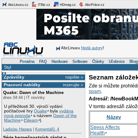
AbcLinuxu.cz
ITBiz.cz
HDmag.cz
AbcPráce.cz
AbcLinuxu
hledá autory
!
Poradna
FAQ
Hardware
Software
Články
Učebnice
Blog
Styl
×
Seznam zálože
Zprávičky
napište »
Pracovní nabídky
inzerujte »
Zde si můžete prohléd
spam
.
Quake: Dawn of the Machine
dnes 04:44 | IT novinky
Adresář: /NewBookM
V tomto adresáři zálož
U příležitosti 30. výročí vydání
počítačové hry
Quake
byla
vydána
nová epizoda
s názvem
Dawn of the
Název
Machine
(
Steam
).
Stress Affects
Ladislav Hagara
|
Komentářů: 4
Health
Série bezpečnostních záplat v