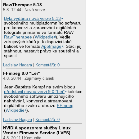
RawTherapee 5.13
5.8. 12:44 | Nová verze
Byla vydána nová verze 5.13
svobodného multiplatformního softwaru
pro konverzi a zpracování digitálních
fotografií primárně ve formátů RAW
RawTherapee
(
Wikipedie
). Vedle
zdrojových kódů je k dispozici také
balíček ve formátu
AppImage
. Stačí jej
stáhnout, nastavit právo ke spuštění a
spustit.
Ladislav Hagara
|
Komentářů: 0
FFmpeg 9.0 "Lei"
4.8. 20:44 | Zajímavý článek
Jean-Baptiste Kempf na svém blogu
představil novou verzi 9.0 "Lei"
kolekce
svobodného softwaru umožňujícího
nahrávání, konverzi a streamovaní
digitálního zvuku a obrazu
FFmpeg
(
Wikipedie
).
Ladislav Hagara
|
Komentářů: 0
NVIDIA sponzorem služby Linux
Vendor Firmware Service (LVFS)
4.8. 20:11 | Komunita