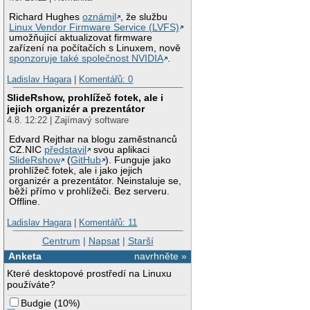
Richard Hughes
oznámil
, že službu
Linux Vendor Firmware Service (LVFS)
umožňující aktualizovat firmware
zařízení na počítačích s Linuxem, nově
sponzoruje také společnost NVIDIA
.
Ladislav Hagara
|
Komentářů: 0
SlideRshow, prohlížeč fotek, ale i
jejich organizér a prezentátor
4.8. 12:22 | Zajímavý software
Edvard Rejthar na blogu zaměstnanců
CZ.NIC
představil
svou aplikaci
SlideRshow
(
GitHub
). Funguje jako
prohlížeč fotek, ale i jako jejich
organizér a prezentátor. Neinstaluje se,
běží přímo v prohlížeči. Bez serveru.
Offline.
Ladislav Hagara
|
Komentářů: 11
Centrum
|
Napsat
|
Starší
Anketa
navrhněte »
Které desktopové prostředí na Linuxu
používáte?
Budgie
(
10%
)