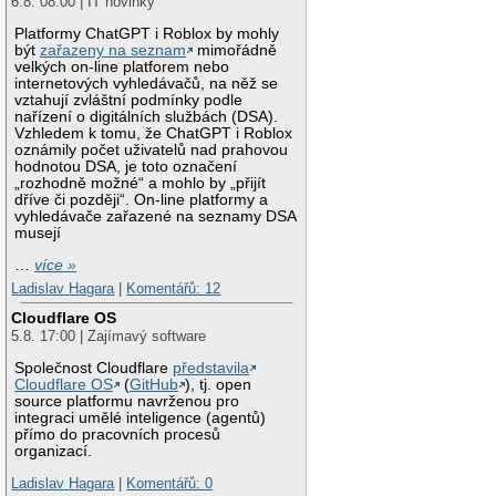
6.8. 08:00 | IT novinky
Platformy ChatGPT i Roblox by mohly
být
zařazeny na seznam
mimořádně
velkých on-line platforem nebo
internetových vyhledávačů, na něž se
vztahují zvláštní podmínky podle
nařízení o digitálních službách (DSA).
Vzhledem k tomu, že ChatGPT i Roblox
oznámily počet uživatelů nad prahovou
hodnotou DSA, je toto označení
„rozhodně možné“ a mohlo by „přijít
dříve či později“. On-line platformy a
vyhledávače zařazené na seznamy DSA
musejí
…
více »
Ladislav Hagara
|
Komentářů: 12
Cloudflare OS
5.8. 17:00 | Zajímavý software
Společnost Cloudflare
představila
Cloudflare OS
(
GitHub
), tj. open
source platformu navrženou pro
integraci umělé inteligence (agentů)
přímo do pracovních procesů
organizací.
Ladislav Hagara
|
Komentářů: 0