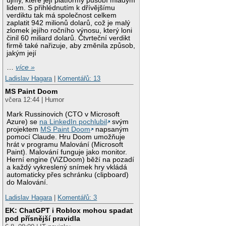
újmy, které její platformy působí mladým
lidem. S přihlédnutím k dřívějšímu
verdiktu tak má společnost celkem
zaplatit 942 milionů dolarů, což je malý
zlomek jejího ročního výnosu, který loni
činil 60 miliard dolarů. Čtvrteční verdikt
firmě také nařizuje, aby změnila způsob,
jakým její
…
více »
Ladislav Hagara
|
Komentářů: 13
MS Paint Doom
včera 12:44 | Humor
Mark Russinovich (CTO v Microsoft
Azure) se
na LinkedIn pochlubil
svým
projektem
MS Paint Doom
napsaným
pomocí Claude. Hru Doom umožňuje
hrát v programu Malování (Microsoft
Paint). Malování funguje jako monitor.
Herní engine (ViZDoom) běží na pozadí
a každý vykreslený snímek hry vkládá
automaticky přes schránku (clipboard)
do Malování.
Ladislav Hagara
|
Komentářů: 3
EK: ChatGPT i Roblox mohou spadat
pod přísnější pravidla