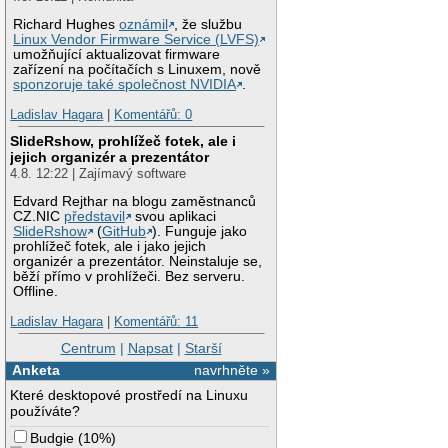
Richard Hughes
oznámil
, že službu
Linux Vendor Firmware Service (LVFS)
umožňující aktualizovat firmware
zařízení na počítačích s Linuxem, nově
sponzoruje také společnost NVIDIA
.
Ladislav Hagara
|
Komentářů: 0
SlideRshow, prohlížeč fotek, ale i
jejich organizér a prezentátor
4.8. 12:22 | Zajímavý software
Edvard Rejthar na blogu zaměstnanců
CZ.NIC
představil
svou aplikaci
SlideRshow
(
GitHub
). Funguje jako
prohlížeč fotek, ale i jako jejich
organizér a prezentátor. Neinstaluje se,
běží přímo v prohlížeči. Bez serveru.
Offline.
Ladislav Hagara
|
Komentářů: 11
Centrum
|
Napsat
|
Starší
Anketa
navrhněte »
Které desktopové prostředí na Linuxu
používáte?
Budgie
(
10%
)