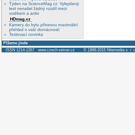
Týden na ScienceMag.cz: Vylepšený
test nenašel žádný rozdíl mezi
vodíkem a antiv
HDmag.cz
Kamery do bytu přinesou maximální
přehled o vaší domácnosti
Testovací novinka
Píšeme jinde
ISSN 1214-1267
www.czech-server.cz
© 1999-2015
Nitemedia s. r. 