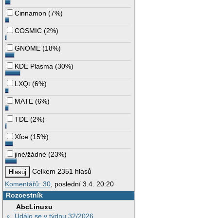
Cinnamon
(
7%
)
COSMIC
(
2%
)
GNOME
(
18%
)
KDE Plasma
(
30%
)
LXQt
(
6%
)
MATE
(
6%
)
TDE
(
2%
)
Xfce
(
15%
)
jiné/žádné
(
23%
)
Celkem 2351 hlasů
Komentářů: 30
, poslední 3.4. 20:20
Rozcestník
AbcLinuxu
Událo se v týdnu 32/2026