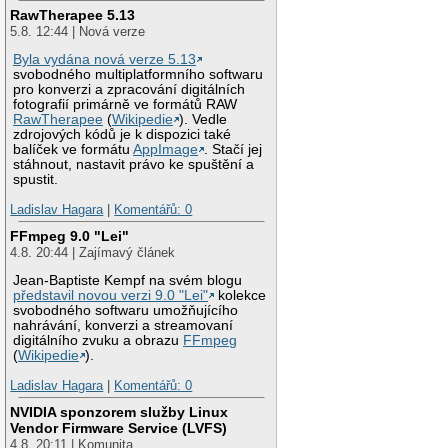
RawTherapee 5.13
5.8. 12:44 | Nová verze
Byla vydána nová verze 5.13
svobodného multiplatformního softwaru
pro konverzi a zpracování digitálních
fotografií primárně ve formátů RAW
RawTherapee
(
Wikipedie
). Vedle
zdrojových kódů je k dispozici také
balíček ve formátu
AppImage
. Stačí jej
stáhnout, nastavit právo ke spuštění a
spustit.
Ladislav Hagara
|
Komentářů: 0
FFmpeg 9.0 "Lei"
4.8. 20:44 | Zajímavý článek
Jean-Baptiste Kempf na svém blogu
představil novou verzi 9.0 "Lei"
kolekce
svobodného softwaru umožňujícího
nahrávání, konverzi a streamovaní
digitálního zvuku a obrazu
FFmpeg
(
Wikipedie
).
Ladislav Hagara
|
Komentářů: 0
NVIDIA sponzorem služby Linux
Vendor Firmware Service (LVFS)
4.8. 20:11 | Komunita