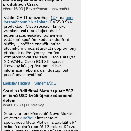
produktech Cisco
včera 16:00 | Bezpečnostní upozornění
Vládní CERT upozorňuje (
𝕏
) na
sérii
bezpečnostních záplat
(CVSS 9.9) v
produktech Cisco řešících kritické
zranitelnosti umožňující obejití
autentizace, eskalaci oprávnění,
vzdálené spuštění kódu a odepření
služby. Úspěšné zneužití může
útočníkům umožnit získat neoprávněný
přístup k dotčeným systémům,
kompromitovat zařízení Cisco Catalyst
SD-WAN a Cisco IOS XE, spustit
libovolný kód, zpřístupnit citlivé
informace nebo narušit dostupnost
postižených systémů.
Ladislav Hagara
|
Komentářů: 2
Soud nařídil firmě Meta zaplatit 567
milionů USD kvůli újmě způsobené
dětem
včera 15:33 | IT novinky
Soud v americkém státě Nové Mexiko
ve čtvrtek
nařídil
internetové
společnosti Meta Platforms zaplatit 567
milionů dolarů (téměř 12 miliard Kč) za