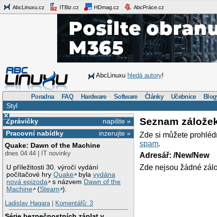
AbcLinuxu.cz
ITBiz.cz
HDmag.cz
AbcPráce.cz
AbcLinuxu
hledá autory
!
Poradna
FAQ
Hardware
Software
Články
Učebnice
Blog
Styl
×
Seznam zálože
Zprávičky
napište »
Pracovní nabídky
inzerujte »
Zde si můžete prohléd
spam
.
Quake: Dawn of the Machine
dnes 04:44 | IT novinky
Adresář: /New/New
Zde nejsou žádné zálo
U příležitosti 30. výročí vydání
počítačové hry
Quake
byla
vydána
nová epizoda
s názvem
Dawn of the
Machine
(
Steam
).
Ladislav Hagara
|
Komentářů: 3
Série bezpečnostních záplat v