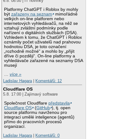
6.8. 08:00 | IT novinky
Platformy ChatGPT i Roblox by mohly
být
zařazeny na seznam
mimořádně
velkých on-line platforem nebo
internetových vyhledávačů, na něž se
vztahují zvláštní podmínky podle
nařízení o digitálních službách (DSA).
Vzhledem k tomu, že ChatGPT i Roblox
oznámily počet uživatelů nad prahovou
hodnotou DSA, je toto označení
„rozhodně možné“ a mohlo by „přijít
dříve či později“. On-line platformy a
vyhledávače zařazené na seznamy DSA
musejí
…
více »
Ladislav Hagara
|
Komentářů: 12
Cloudflare OS
5.8. 17:00 | Zajímavý software
Společnost Cloudflare
představila
Cloudflare OS
(
GitHub
), tj. open
source platformu navrženou pro
integraci umělé inteligence (agentů)
přímo do pracovních procesů
organizací.
Ladislav Hagara
|
Komentářů: 0