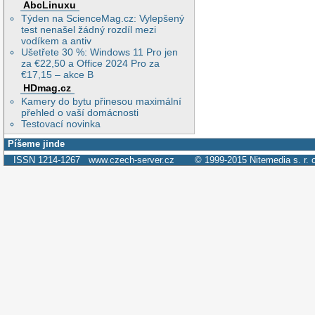
AbcLinuxu
Týden na ScienceMag.cz: Vylepšený
test nenašel žádný rozdíl mezi
vodíkem a antiv
Ušetřete 30 %: Windows 11 Pro jen
za €22,50 a Office 2024 Pro za
€17,15 – akce B
HDmag.cz
Kamery do bytu přinesou maximální
přehled o vaší domácnosti
Testovací novinka
Píšeme jinde
ISSN 1214-1267
www.czech-server.cz
© 1999-2015
Nitemedia s. r. 