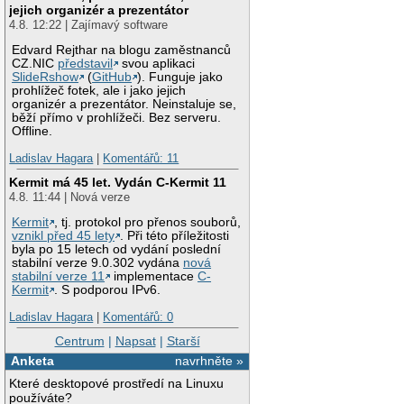
jejich organizér a prezentátor
4.8. 12:22 | Zajímavý software
Edvard Rejthar na blogu zaměstnanců
CZ.NIC
představil
svou aplikaci
SlideRshow
(
GitHub
). Funguje jako
prohlížeč fotek, ale i jako jejich
organizér a prezentátor. Neinstaluje se,
běží přímo v prohlížeči. Bez serveru.
Offline.
Ladislav Hagara
|
Komentářů: 11
Kermit má 45 let. Vydán C-Kermit 11
4.8. 11:44 | Nová verze
Kermit
, tj. protokol pro přenos souborů,
vznikl před 45 lety
. Při této příležitosti
byla po 15 letech od vydání poslední
stabilní verze 9.0.302 vydána
nová
stabilní verze 11
implementace
C-
Kermit
. S podporou IPv6.
Ladislav Hagara
|
Komentářů: 0
Centrum
|
Napsat
|
Starší
Anketa
navrhněte »
Které desktopové prostředí na Linuxu
používáte?