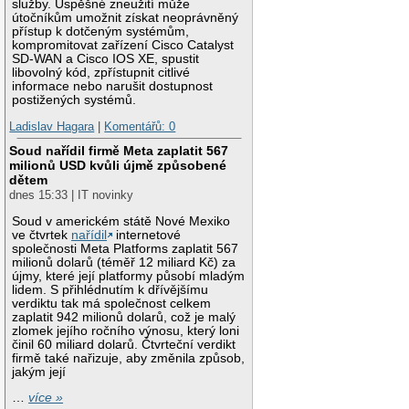
služby. Úspěšné zneužití může
útočníkům umožnit získat neoprávněný
přístup k dotčeným systémům,
kompromitovat zařízení Cisco Catalyst
SD-WAN a Cisco IOS XE, spustit
libovolný kód, zpřístupnit citlivé
informace nebo narušit dostupnost
postižených systémů.
Ladislav Hagara
|
Komentářů: 0
Soud nařídil firmě Meta zaplatit 567
milionů USD kvůli újmě způsobené
dětem
dnes 15:33 | IT novinky
Soud v americkém státě Nové Mexiko
ve čtvrtek
nařídil
internetové
společnosti Meta Platforms zaplatit 567
milionů dolarů (téměř 12 miliard Kč) za
újmy, které její platformy působí mladým
lidem. S přihlédnutím k dřívějšímu
verdiktu tak má společnost celkem
zaplatit 942 milionů dolarů, což je malý
zlomek jejího ročního výnosu, který loni
činil 60 miliard dolarů. Čtvrteční verdikt
firmě také nařizuje, aby změnila způsob,
jakým její
…
více »