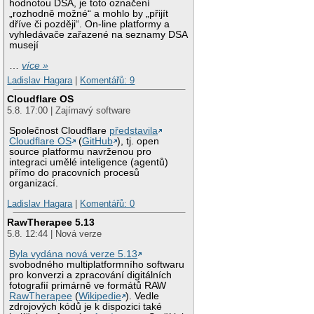
hodnotou DSA, je toto označení
„rozhodně možné“ a mohlo by „přijít
dříve či později“. On-line platformy a
vyhledávače zařazené na seznamy DSA
musejí
…
více »
Ladislav Hagara
|
Komentářů: 9
Cloudflare OS
5.8. 17:00 | Zajímavý software
Společnost Cloudflare
představila
Cloudflare OS
(
GitHub
), tj. open
source platformu navrženou pro
integraci umělé inteligence (agentů)
přímo do pracovních procesů
organizací.
Ladislav Hagara
|
Komentářů: 0
RawTherapee 5.13
5.8. 12:44 | Nová verze
Byla vydána nová verze 5.13
svobodného multiplatformního softwaru
pro konverzi a zpracování digitálních
fotografií primárně ve formátů RAW
RawTherapee
(
Wikipedie
). Vedle
zdrojových kódů je k dispozici také