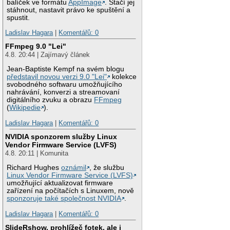
balíček ve formátu
AppImage
. Stačí jej
stáhnout, nastavit právo ke spuštění a
spustit.
Ladislav Hagara
|
Komentářů: 0
FFmpeg 9.0 "Lei"
4.8. 20:44 | Zajímavý článek
Jean-Baptiste Kempf na svém blogu
představil novou verzi 9.0 "Lei"
kolekce
svobodného softwaru umožňujícího
nahrávání, konverzi a streamovaní
digitálního zvuku a obrazu
FFmpeg
(
Wikipedie
).
Ladislav Hagara
|
Komentářů: 0
NVIDIA sponzorem služby Linux
Vendor Firmware Service (LVFS)
4.8. 20:11 | Komunita
Richard Hughes
oznámil
, že službu
Linux Vendor Firmware Service (LVFS)
umožňující aktualizovat firmware
zařízení na počítačích s Linuxem, nově
sponzoruje také společnost NVIDIA
.
Ladislav Hagara
|
Komentářů: 0
SlideRshow, prohlížeč fotek, ale i