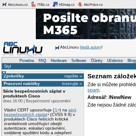
AbcLinuxu.cz
ITBiz.cz
HDmag.cz
AbcPráce.cz
AbcLinuxu
hledá autory
!
Poradna
FAQ
Hardware
Software
Články
Učebnice
Blog
Styl
×
Seznam zálože
Zprávičky
napište »
Pracovní nabídky
inzerujte »
Zde si můžete prohléd
spam
.
Série bezpečnostních záplat v
produktech Cisco
Adresář: /New/New
dnes 16:00 | Bezpečnostní upozornění
Zde nejsou žádné zálo
Vládní CERT upozorňuje (
𝕏
) na
sérii
bezpečnostních záplat
(CVSS 9.9) v
produktech Cisco řešících kritické
zranitelnosti umožňující obejití
autentizace, eskalaci oprávnění,
vzdálené spuštění kódu a odepření