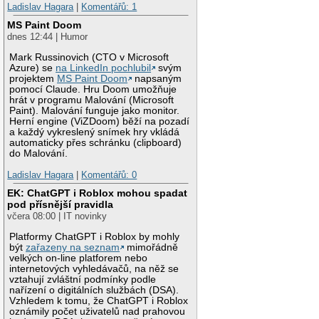
Ladislav Hagara
|
Komentářů: 1
MS Paint Doom
dnes 12:44 | Humor
Mark Russinovich (CTO v Microsoft
Azure) se
na LinkedIn pochlubil
svým
projektem
MS Paint Doom
napsaným
pomocí Claude. Hru Doom umožňuje
hrát v programu Malování (Microsoft
Paint). Malování funguje jako monitor.
Herní engine (ViZDoom) běží na pozadí
a každý vykreslený snímek hry vkládá
automaticky přes schránku (clipboard)
do Malování.
Ladislav Hagara
|
Komentářů: 0
EK: ChatGPT i Roblox mohou spadat
pod přísnější pravidla
včera 08:00 | IT novinky
Platformy ChatGPT i Roblox by mohly
být
zařazeny na seznam
mimořádně
velkých on-line platforem nebo
internetových vyhledávačů, na něž se
vztahují zvláštní podmínky podle
nařízení o digitálních službách (DSA).
Vzhledem k tomu, že ChatGPT i Roblox
oznámily počet uživatelů nad prahovou