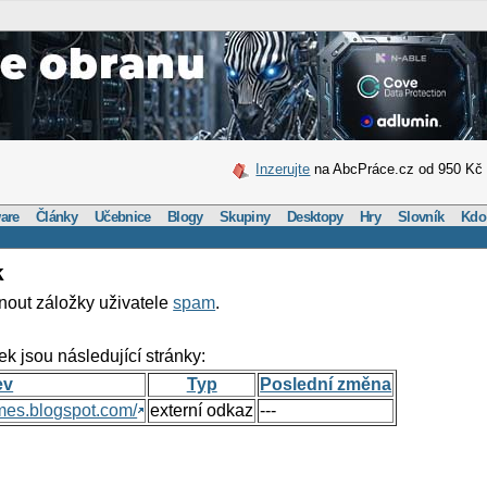
Inzerujte
na AbcPráce.cz od 950 Kč
are
Články
Učebnice
Blogy
Skupiny
Desktopy
Hry
Slovník
Kdo
k
nout záložky uživatele
spam
.
ek jsou následující stránky:
ev
Typ
Poslední změna
mes.blogspot.com/
externí odkaz
---