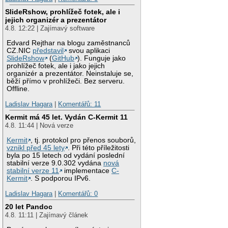
SlideRshow, prohlížeč fotek, ale i
jejich organizér a prezentátor
4.8. 12:22 | Zajímavý software
Edvard Rejthar na blogu zaměstnanců
CZ.NIC
představil
svou aplikaci
SlideRshow
(
GitHub
). Funguje jako
prohlížeč fotek, ale i jako jejich
organizér a prezentátor. Neinstaluje se,
běží přímo v prohlížeči. Bez serveru.
Offline.
Ladislav Hagara
|
Komentářů: 11
Kermit má 45 let. Vydán C-Kermit 11
4.8. 11:44 | Nová verze
Kermit
, tj. protokol pro přenos souborů,
vznikl před 45 lety
. Při této příležitosti
byla po 15 letech od vydání poslední
stabilní verze 9.0.302 vydána
nová
stabilní verze 11
implementace
C-
Kermit
. S podporou IPv6.
Ladislav Hagara
|
Komentářů: 0
20 let Pandoc
4.8. 11:11 | Zajímavý článek