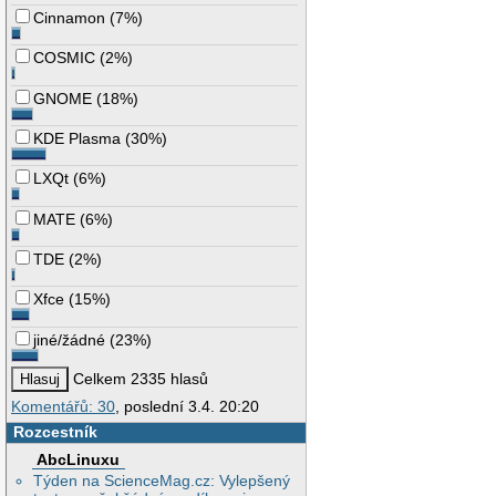
Cinnamon
(
7%
)
COSMIC
(
2%
)
GNOME
(
18%
)
KDE Plasma
(
30%
)
LXQt
(
6%
)
MATE
(
6%
)
TDE
(
2%
)
Xfce
(
15%
)
jiné/žádné
(
23%
)
Celkem 2335 hlasů
Komentářů: 30
, poslední 3.4. 20:20
Rozcestník
AbcLinuxu
Týden na ScienceMag.cz: Vylepšený