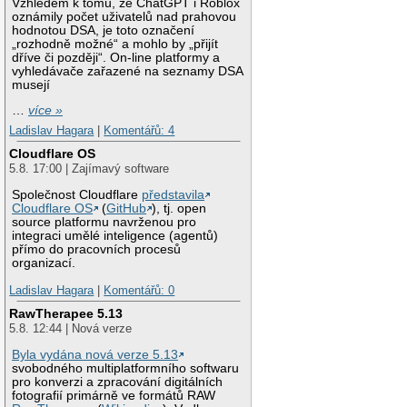
Vzhledem k tomu, že ChatGPT i Roblox
oznámily počet uživatelů nad prahovou
hodnotou DSA, je toto označení
„rozhodně možné“ a mohlo by „přijít
dříve či později“. On-line platformy a
vyhledávače zařazené na seznamy DSA
musejí
…
více »
Ladislav Hagara
|
Komentářů: 4
Cloudflare OS
5.8. 17:00 | Zajímavý software
Společnost Cloudflare
představila
Cloudflare OS
(
GitHub
), tj. open
source platformu navrženou pro
integraci umělé inteligence (agentů)
přímo do pracovních procesů
organizací.
Ladislav Hagara
|
Komentářů: 0
RawTherapee 5.13
5.8. 12:44 | Nová verze
Byla vydána nová verze 5.13
svobodného multiplatformního softwaru
pro konverzi a zpracování digitálních
fotografií primárně ve formátů RAW