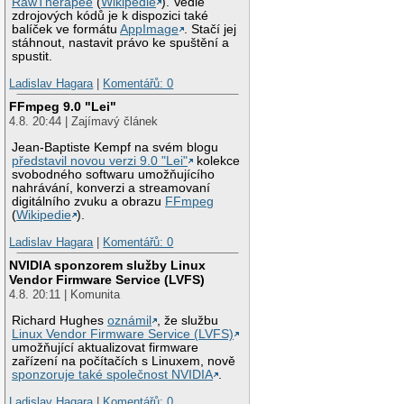
RawTherapee
(
Wikipedie
). Vedle
zdrojových kódů je k dispozici také
balíček ve formátu
AppImage
. Stačí jej
stáhnout, nastavit právo ke spuštění a
spustit.
Ladislav Hagara
|
Komentářů: 0
FFmpeg 9.0 "Lei"
4.8. 20:44 | Zajímavý článek
Jean-Baptiste Kempf na svém blogu
představil novou verzi 9.0 "Lei"
kolekce
svobodného softwaru umožňujícího
nahrávání, konverzi a streamovaní
digitálního zvuku a obrazu
FFmpeg
(
Wikipedie
).
Ladislav Hagara
|
Komentářů: 0
NVIDIA sponzorem služby Linux
Vendor Firmware Service (LVFS)
4.8. 20:11 | Komunita
Richard Hughes
oznámil
, že službu
Linux Vendor Firmware Service (LVFS)
umožňující aktualizovat firmware
zařízení na počítačích s Linuxem, nově
sponzoruje také společnost NVIDIA
.
Ladislav Hagara
|
Komentářů: 0