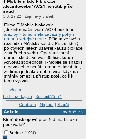
T-Mobile nikdo k blokaci
‚dezinfowebu‘ AC24 nenutil, píše
soud
3.8. 17:22 | Zajímavý článek
Firma T-Mobile blokovala
„dezinformační web“ AC24 bez toho,
aniž by k tomu měla závazný pokyn
orgánů veřejné moci
. Píše to ve svém
rozsudku Městský soud v Praze, který
po čtyřech letech uzavřel kauzu blokace
zmíněného webu. Operátor musí
uhradit škodu ve výši 35 tisíc korun.
Advokát společnosti T-Mobile se snažil i
u odvolacího senátu argumentovat tím,
že firma jednala v dobré víře, když na
stránky omezila přístup poté, co ji k
tomu vyzvalo
…
více »
Ladislav Hagara
|
Komentářů: 71
Centrum
|
Napsat
|
Starší
Anketa
navrhněte »
Které desktopové prostředí na Linuxu
používáte?
Budgie
(
10%
)