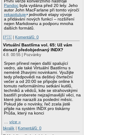
První verze konverzního nástroje
Pandoc
byla vydána před 20 lety. Jeho
autor John MacFarlane při tomto výročí
rekapituluje
jednotlivé etapy vývoje
a přidávání nových funkcí – rozšíření
nejen Markdownu a podporu mnoha
dalších formátů.
|🇵🇸
|
Komentářů: 0
Virtuální Bastlírna vol. 65: Už vám
dorazil předobjednaný INDX?
4.8. 00:55 | Pozvánky
Srpen přinesl nejen další spalující
vedro, ale také Virtuální Bastlírnu s
neméně žhavými novinkami. Využijte
tedy předpovědi na deštivý čtvrteční
večer a od 20:00 se připojte online k
tomuto neformálnímu setkání kutilů,
techniků a vědců, kde se strahovskými
bastlíři proberete nejzajímavější věci, na
které jste narazili za poslední měsíc.
Pokud jde o novinky, řeč zcela jistě
přijde na systém INDX pro tiskárny
Průša, který na konci
…
více »
bkralik
|
Komentářů: 0