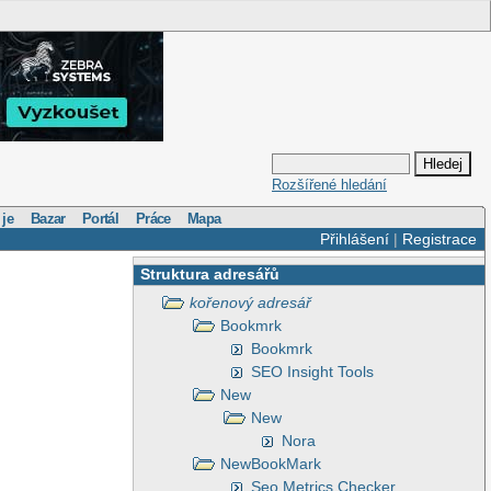
Rozšířené hledání
 je
Bazar
Portál
Práce
Mapa
Přihlášení
|
Registrace
Struktura adresářů
kořenový adresář
Bookmrk
Bookmrk
SEO Insight Tools
New
New
Nora
NewBookMark
Seo Metrics Checker