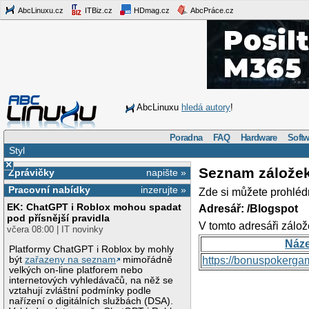
AbcLinuxu.cz
ITBiz.cz
HDmag.cz
AbcPráce.cz
AbcLinuxu
hledá autory
!
Poradna
FAQ
Hardware
Softw
Styl
×
Seznam zálože
Zprávičky
napište »
Pracovní nabídky
inzerujte »
Zde si můžete prohléd
EK: ChatGPT i Roblox mohou spadat
Adresář: /Blogspot
pod přísnější pravidla
V tomto adresáři zálož
včera 08:00 | IT novinky
Náz
Platformy ChatGPT i Roblox by mohly
být
zařazeny na seznam
mimořádně
https://bonuspokerga
velkých on-line platforem nebo
internetových vyhledávačů, na něž se
vztahují zvláštní podmínky podle
nařízení o digitálních službách (DSA).