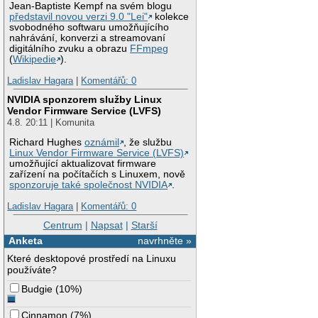
Jean-Baptiste Kempf na svém blogu
představil novou verzi 9.0 "Lei"
kolekce
svobodného softwaru umožňujícího
nahrávání, konverzi a streamovaní
digitálního zvuku a obrazu
FFmpeg
(
Wikipedie
).
Ladislav Hagara
|
Komentářů: 0
NVIDIA sponzorem služby Linux
Vendor Firmware Service (LVFS)
4.8. 20:11 | Komunita
Richard Hughes
oznámil
, že službu
Linux Vendor Firmware Service (LVFS)
umožňující aktualizovat firmware
zařízení na počítačích s Linuxem, nově
sponzoruje také společnost NVIDIA
.
Ladislav Hagara
|
Komentářů: 0
Centrum
|
Napsat
|
Starší
Anketa
navrhněte »
Které desktopové prostředí na Linuxu
používáte?
Budgie
(
10%
)
Cinnamon
(
7%
)