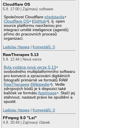
Cloudflare OS
5.8. 17:00 | Zajímavý software
Společnost Cloudflare
představila
Cloudflare OS
(
GitHub
), tj. open
source platformu navrženou pro
integraci umělé inteligence (agentů)
přímo do pracovních procesů
organizací.
Ladislav Hagara
|
Komentářů: 0
RawTherapee 5.13
5.8. 12:44 | Nová verze
Byla vydána nová verze 5.13
svobodného multiplatformního softwaru
pro konverzi a zpracování digitálních
fotografií primárně ve formátů RAW
RawTherapee
(
Wikipedie
). Vedle
zdrojových kódů je k dispozici také
balíček ve formátu
AppImage
. Stačí jej
stáhnout, nastavit právo ke spuštění a
spustit.
Ladislav Hagara
|
Komentářů: 0
FFmpeg 9.0 "Lei"
4.8. 20:44 | Zajímavý článek