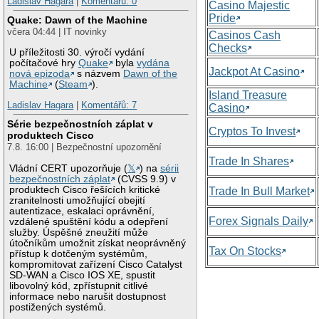
Ladislav Hagara
|
Komentářů: 0
Casino Majestic
Pride
Quake: Dawn of the Machine
včera 04:44 | IT novinky
Casinos Cash
Checks
U příležitosti 30. výročí vydání
počítačové hry
Quake
byla
vydána
Jackpot At Casino
nová epizoda
s názvem
Dawn of the
Machine
(
Steam
).
Island Treasure
Ladislav Hagara
|
Komentářů: 7
Casino
Série bezpečnostních záplat v
Cryptos To Invest
produktech Cisco
7.8. 16:00 | Bezpečnostní upozornění
Trade In Shares
Vládní CERT upozorňuje (
𝕏
) na
sérii
bezpečnostních záplat
(CVSS 9.9) v
produktech Cisco řešících kritické
Trade In Bull Market
zranitelnosti umožňující obejití
autentizace, eskalaci oprávnění,
Forex Signals Daily
vzdálené spuštění kódu a odepření
služby. Úspěšné zneužití může
útočníkům umožnit získat neoprávněný
Tax On Stocks
přístup k dotčeným systémům,
kompromitovat zařízení Cisco Catalyst
SD-WAN a Cisco IOS XE, spustit
libovolný kód, zpřístupnit citlivé
informace nebo narušit dostupnost
postižených systémů.