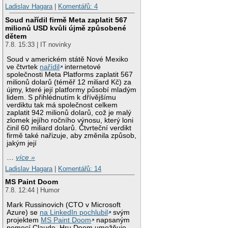
Ladislav Hagara
|
Komentářů: 4
Soud nařídil firmě Meta zaplatit 567
milionů USD kvůli újmě způsobené
dětem
7.8. 15:33 | IT novinky
Soud v americkém státě Nové Mexiko
ve čtvrtek
nařídil
internetové
společnosti Meta Platforms zaplatit 567
milionů dolarů (téměř 12 miliard Kč) za
újmy, které její platformy působí mladým
lidem. S přihlédnutím k dřívějšímu
verdiktu tak má společnost celkem
zaplatit 942 milionů dolarů, což je malý
zlomek jejího ročního výnosu, který loni
činil 60 miliard dolarů. Čtvrteční verdikt
firmě také nařizuje, aby změnila způsob,
jakým její
…
více »
Ladislav Hagara
|
Komentářů: 14
MS Paint Doom
7.8. 12:44 | Humor
Mark Russinovich (CTO v Microsoft
Azure) se
na LinkedIn pochlubil
svým
projektem
MS Paint Doom
napsaným
pomocí Claude. Hru Doom umožňuje