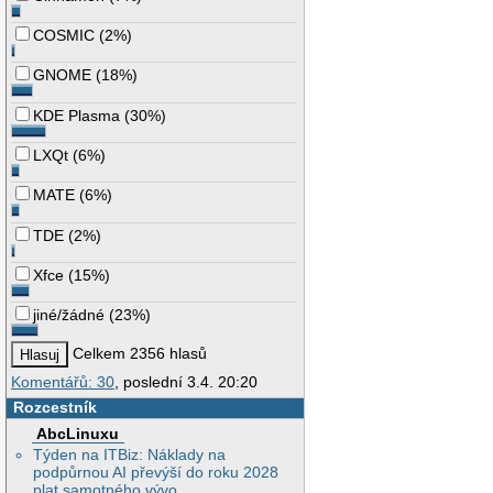
COSMIC
(
2%
)
GNOME
(
18%
)
KDE Plasma
(
30%
)
LXQt
(
6%
)
MATE
(
6%
)
TDE
(
2%
)
Xfce
(
15%
)
jiné/žádné
(
23%
)
Celkem 2356 hlasů
Komentářů: 30
, poslední 3.4. 20:20
Rozcestník
AbcLinuxu
Týden na ITBiz: Náklady na
podpůrnou AI převýší do roku 2028
plat samotného vývo