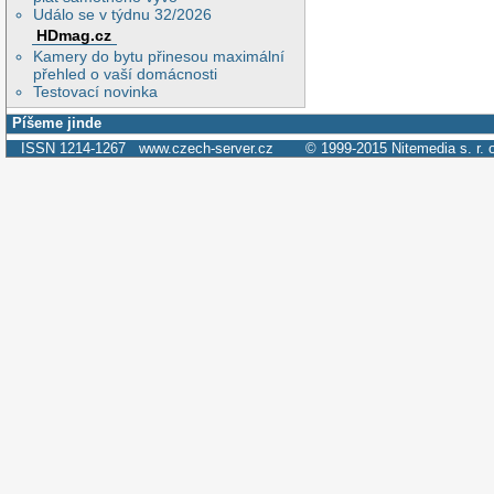
Událo se v týdnu 32/2026
HDmag.cz
Kamery do bytu přinesou maximální
přehled o vaší domácnosti
Testovací novinka
Píšeme jinde
ISSN 1214-1267
www.czech-server.cz
© 1999-2015
Nitemedia s. r. 