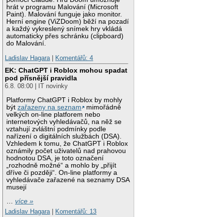
hrát v programu Malování (Microsoft
Paint). Malování funguje jako monitor.
Herní engine (ViZDoom) běží na pozadí
a každý vykreslený snímek hry vkládá
automaticky přes schránku (clipboard)
do Malování.
Ladislav Hagara
|
Komentářů: 4
EK: ChatGPT i Roblox mohou spadat
pod přísnější pravidla
6.8. 08:00 | IT novinky
Platformy ChatGPT i Roblox by mohly
být
zařazeny na seznam
mimořádně
velkých on-line platforem nebo
internetových vyhledávačů, na něž se
vztahují zvláštní podmínky podle
nařízení o digitálních službách (DSA).
Vzhledem k tomu, že ChatGPT i Roblox
oznámily počet uživatelů nad prahovou
hodnotou DSA, je toto označení
„rozhodně možné“ a mohlo by „přijít
dříve či později“. On-line platformy a
vyhledávače zařazené na seznamy DSA
musejí
…
více »
Ladislav Hagara
|
Komentářů: 13