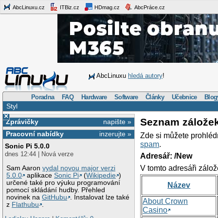
AbcLinuxu.cz
ITBiz.cz
HDmag.cz
AbcPráce.cz
AbcLinuxu
hledá autory
!
Poradna
FAQ
Hardware
Software
Články
Učebnice
Blog
Styl
×
Seznam zálože
Zprávičky
napište »
Pracovní nabídky
inzerujte »
Zde si můžete prohléd
spam
.
Sonic Pi 5.0.0
dnes 12:44 | Nová verze
Adresář: /New
V tomto adresáři zálož
Sam Aaron
vydal novou major verzi
5.0.0
aplikace
Sonic Pi
(
Wikipedie
)
určené také pro výuku programování
Název
pomocí skládání hudby. Přehled
novinek na
GitHubu
. Instalovat lze také
About Crown
z
Flathubu
.
Casino