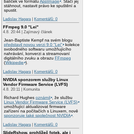
balíček ve formátu
AppImage
. Stačí jej
stáhnout, nastavit právo ke spuštění a
spustit.
Ladislav Hagara
|
Komentářů: 0
FFmpeg 9.0 "Lei"
4.8. 20:44 | Zajímavý článek
Jean-Baptiste Kempf na svém blogu
představil novou verzi 9.0 "Lei"
kolekce
svobodného softwaru umožňujícího
nahrávání, konverzi a streamovaní
digitálního zvuku a obrazu
FFmpeg
(
Wikipedie
).
Ladislav Hagara
|
Komentářů: 0
NVIDIA sponzorem služby Linux
Vendor Firmware Service (LVFS)
4.8. 20:11 | Komunita
Richard Hughes
oznámil
, že službu
Linux Vendor Firmware Service (LVFS)
umožňující aktualizovat firmware
zařízení na počítačích s Linuxem, nově
sponzoruje také společnost NVIDIA
.
Ladislav Hagara
|
Komentářů: 0
SlideRshow, prohlížeč fotek, ale i