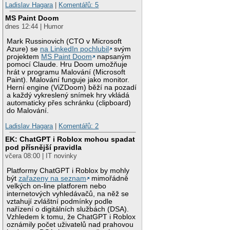
Ladislav Hagara
|
Komentářů: 5
MS Paint Doom
dnes 12:44 | Humor
Mark Russinovich (CTO v Microsoft
Azure) se
na LinkedIn pochlubil
svým
projektem
MS Paint Doom
napsaným
pomocí Claude. Hru Doom umožňuje
hrát v programu Malování (Microsoft
Paint). Malování funguje jako monitor.
Herní engine (ViZDoom) běží na pozadí
a každý vykreslený snímek hry vkládá
automaticky přes schránku (clipboard)
do Malování.
Ladislav Hagara
|
Komentářů: 2
EK: ChatGPT i Roblox mohou spadat
pod přísnější pravidla
včera 08:00 | IT novinky
Platformy ChatGPT i Roblox by mohly
být
zařazeny na seznam
mimořádně
velkých on-line platforem nebo
internetových vyhledávačů, na něž se
vztahují zvláštní podmínky podle
nařízení o digitálních službách (DSA).
Vzhledem k tomu, že ChatGPT i Roblox
oznámily počet uživatelů nad prahovou