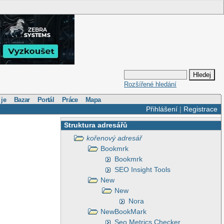
Rozšířené hledání
 je
Bazar
Portál
Práce
Mapa
Přihlášení
|
Registrace
Struktura adresářů
kořenový adresář
Bookmrk
Bookmrk
SEO Insight Tools
New
New
Nora
NewBookMark
Seo Metrics Checker