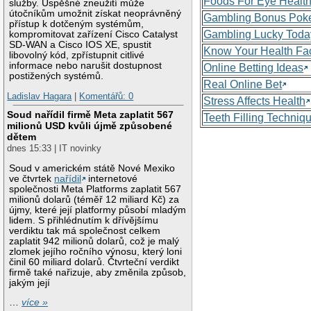
Foods For Eye Healt
služby. Úspěšné zneužití může
útočníkům umožnit získat neoprávněný
Gambling Bonus Pok
přístup k dotčeným systémům,
Gambling Lucky Toda
kompromitovat zařízení Cisco Catalyst
SD-WAN a Cisco IOS XE, spustit
Know Your Health Fa
libovolný kód, zpřístupnit citlivé
informace nebo narušit dostupnost
Online Betting Ideas
postižených systémů.
Real Online Bet
Ladislav Hagara
|
Komentářů: 0
Stress Affects Health
Soud nařídil firmě Meta zaplatit 567
Teeth Filling Techniq
milionů USD kvůli újmě způsobené
dětem
dnes 15:33 | IT novinky
Soud v americkém státě Nové Mexiko
ve čtvrtek
nařídil
internetové
společnosti Meta Platforms zaplatit 567
milionů dolarů (téměř 12 miliard Kč) za
újmy, které její platformy působí mladým
lidem. S přihlédnutím k dřívějšímu
verdiktu tak má společnost celkem
zaplatit 942 milionů dolarů, což je malý
zlomek jejího ročního výnosu, který loni
činil 60 miliard dolarů. Čtvrteční verdikt
firmě také nařizuje, aby změnila způsob,
jakým její
…
více »