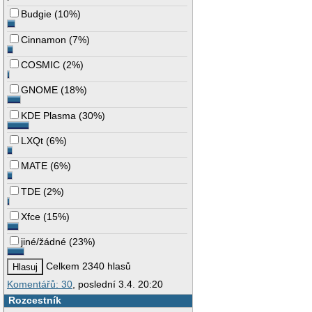
Budgie
(
10%
)
Cinnamon
(
7%
)
COSMIC
(
2%
)
GNOME
(
18%
)
KDE Plasma
(
30%
)
LXQt
(
6%
)
MATE
(
6%
)
TDE
(
2%
)
Xfce
(
15%
)
jiné/žádné
(
23%
)
Celkem 2340 hlasů
Komentářů: 30
, poslední 3.4. 20:20
Rozcestník