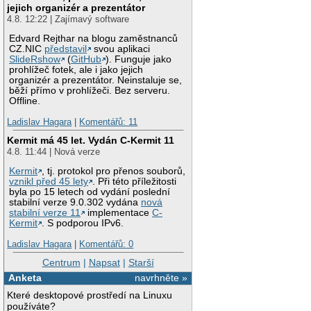
jejich organizér a prezentátor
4.8. 12:22 | Zajímavý software
Edvard Rejthar na blogu zaměstnanců
CZ.NIC
představil
svou aplikaci
SlideRshow
(
GitHub
). Funguje jako
prohlížeč fotek, ale i jako jejich
organizér a prezentátor. Neinstaluje se,
běží přímo v prohlížeči. Bez serveru.
Offline.
Ladislav Hagara
|
Komentářů: 11
Kermit má 45 let. Vydán C-Kermit 11
4.8. 11:44 | Nová verze
Kermit
, tj. protokol pro přenos souborů,
vznikl před 45 lety
. Při této příležitosti
byla po 15 letech od vydání poslední
stabilní verze 9.0.302 vydána
nová
stabilní verze 11
implementace
C-
Kermit
. S podporou IPv6.
Ladislav Hagara
|
Komentářů: 0
Centrum
|
Napsat
|
Starší
Anketa
navrhněte »
Které desktopové prostředí na Linuxu
používáte?