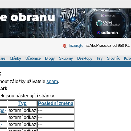
Inzerujte
na AbcPráce.cz od 950 Kč
are
Články
Učebnice
Blogy
Skupiny
Desktopy
Hry
Slovník
Kdo
k
nout záložky uživatele
spam
.
ark
ek jsou následující stránky:
Typ
Poslední změna
ps
externí odkaz
---
externí odkaz
---
h
externí odkaz
---