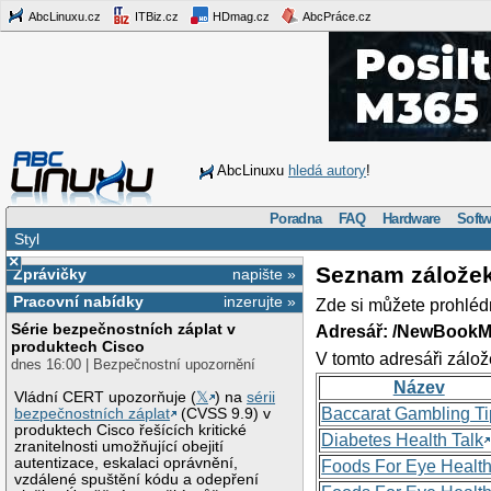
AbcLinuxu.cz
ITBiz.cz
HDmag.cz
AbcPráce.cz
AbcLinuxu
hledá autory
!
Poradna
FAQ
Hardware
Softw
Styl
×
Seznam zálože
Zprávičky
napište »
Pracovní nabídky
inzerujte »
Zde si můžete prohléd
Série bezpečnostních záplat v
Adresář: /NewBookM
produktech Cisco
V tomto adresáři zálož
dnes 16:00 | Bezpečnostní upozornění
Název
Vládní CERT upozorňuje (
𝕏
) na
sérii
Baccarat Gambling Ti
bezpečnostních záplat
(CVSS 9.9) v
produktech Cisco řešících kritické
Diabetes Health Talk
zranitelnosti umožňující obejití
autentizace, eskalaci oprávnění,
Foods For Eye Healt
vzdálené spuštění kódu a odepření