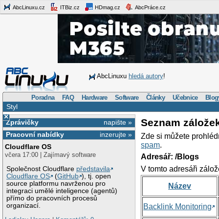
AbcLinuxu.cz
ITBiz.cz
HDmag.cz
AbcPráce.cz
AbcLinuxu
hledá autory
!
Poradna
FAQ
Hardware
Software
Články
Učebnice
Blog
Styl
×
Seznam zálože
Zprávičky
napište »
Pracovní nabídky
inzerujte »
Zde si můžete prohléd
spam
.
Cloudflare OS
včera 17:00 | Zajímavý software
Adresář: /Blogs
V tomto adresáři zálož
Společnost Cloudflare
představila
Cloudflare OS
(
GitHub
), tj. open
source platformu navrženou pro
Název
integraci umělé inteligence (agentů)
přímo do pracovních procesů
organizací.
Backlink Monitoring