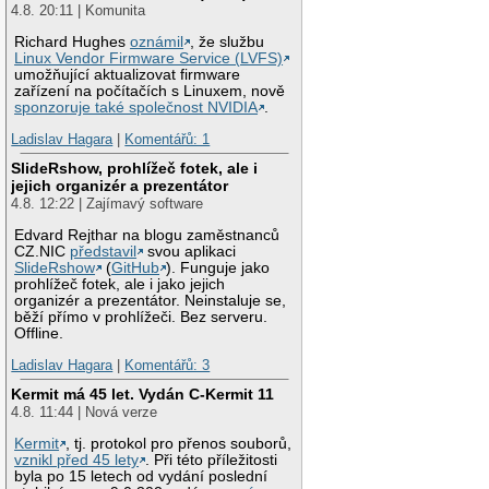
4.8. 20:11 | Komunita
Richard Hughes
oznámil
, že službu
Linux Vendor Firmware Service (LVFS)
umožňující aktualizovat firmware
zařízení na počítačích s Linuxem, nově
sponzoruje také společnost NVIDIA
.
Ladislav Hagara
|
Komentářů: 1
SlideRshow, prohlížeč fotek, ale i
jejich organizér a prezentátor
4.8. 12:22 | Zajímavý software
Edvard Rejthar na blogu zaměstnanců
CZ.NIC
představil
svou aplikaci
SlideRshow
(
GitHub
). Funguje jako
prohlížeč fotek, ale i jako jejich
organizér a prezentátor. Neinstaluje se,
běží přímo v prohlížeči. Bez serveru.
Offline.
Ladislav Hagara
|
Komentářů: 3
Kermit má 45 let. Vydán C-Kermit 11
4.8. 11:44 | Nová verze
Kermit
, tj. protokol pro přenos souborů,
vznikl před 45 lety
. Při této příležitosti
byla po 15 letech od vydání poslední