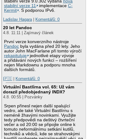
stabilní verze 9.0.302 vydána
nová
stabilní verze 11
implementace
C-
Kermit
. S podporou IPv6.
Ladislav Hagara
|
Komentářů: 0
20 let Pandoc
4.8. 11:11 | Zajímavý článek
První verze konverzního nástroje
Pandoc
byla vydána před 20 lety. Jeho
autor John MacFarlane při tomto výročí
rekapituluje
jednotlivé etapy vývoje
a přidávání nových funkcí – rozšíření
nejen Markdownu a podporu mnoha
dalších formátů.
|🇵🇸
|
Komentářů: 0
Virtuální Bastlírna vol. 65: Už vám
dorazil předobjednaný INDX?
4.8. 00:55 | Pozvánky
Srpen přinesl nejen další spalující
vedro, ale také Virtuální Bastlírnu s
neméně žhavými novinkami. Využijte
tedy předpovědi na deštivý čtvrteční
večer a od 20:00 se připojte online k
tomuto neformálnímu setkání kutilů,
techniků a vědců, kde se strahovskými
bastlíři proberete nejzajímavější věci, na