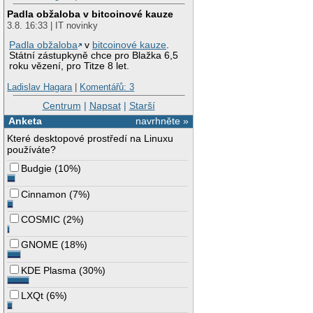
Padla obžaloba v bitcoinové kauze
3.8. 16:33 | IT novinky
Padla obžaloba
v
bitcoinové kauze
.
Státní zástupkyně chce pro Blažka 6,5
roku vězení, pro Titze 8 let.
Ladislav Hagara
|
Komentářů: 3
Centrum
|
Napsat
|
Starší
Anketa
navrhněte »
Které desktopové prostředí na Linuxu
používáte?
Budgie
(
10%
)
Cinnamon
(
7%
)
COSMIC
(
2%
)
GNOME
(
18%
)
KDE Plasma
(
30%
)
LXQt
(
6%
)