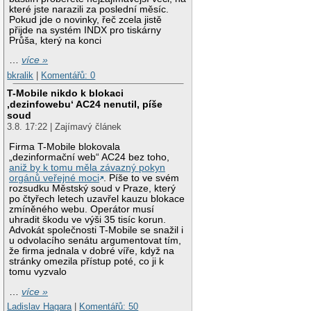
které jste narazili za poslední měsíc.
Pokud jde o novinky, řeč zcela jistě
přijde na systém INDX pro tiskárny
Průša, který na konci
…
více »
bkralik
|
Komentářů: 0
T-Mobile nikdo k blokaci
‚dezinfowebu‘ AC24 nenutil, píše
soud
3.8. 17:22 | Zajímavý článek
Firma T-Mobile blokovala
„dezinformační web“ AC24 bez toho,
aniž by k tomu měla závazný pokyn
orgánů veřejné moci
. Píše to ve svém
rozsudku Městský soud v Praze, který
po čtyřech letech uzavřel kauzu blokace
zmíněného webu. Operátor musí
uhradit škodu ve výši 35 tisíc korun.
Advokát společnosti T-Mobile se snažil i
u odvolacího senátu argumentovat tím,
že firma jednala v dobré víře, když na
stránky omezila přístup poté, co ji k
tomu vyzvalo
…
více »
Ladislav Hagara
|
Komentářů: 50