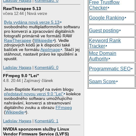
Ladislav Hagara
|
Komentářů: 0
Free Trustflow
Checker
RawTherapee 5.13
včera 12:44 | Nová verze
Google Ranking
Byla vydána nová verze 5.13
svobodného multiplatformního softwaru
Guest posting
pro konverzi a zpracování digitálních
fotografií primárně ve formátů RAW
Keyword Rank
RawTherapee
(
Wikipedie
). Vedle
zdrojových kódů je k dispozici také
Tracker
balíček ve formátu
AppImage
. Stačí jej
Moz Domain
stáhnout, nastavit právo ke spuštění a
Authority
spustit.
Ladislav Hagara
|
Komentářů: 0
Programmatic SEO
FFmpeg 9.0 "Lei"
4.8. 20:44 | Zajímavý článek
Spam Score
Jean-Baptiste Kempf na svém blogu
představil novou verzi 9.0 "Lei"
kolekce
svobodného softwaru umožňujícího
nahrávání, konverzi a streamovaní
digitálního zvuku a obrazu
FFmpeg
(
Wikipedie
).
Ladislav Hagara
|
Komentářů: 1
NVIDIA sponzorem služby Linux
Vendor Firmware Service (LVFS)