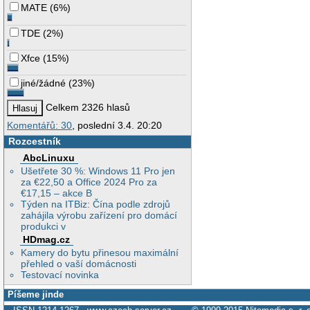
MATE
(
6%
)
TDE
(
2%
)
Xfce
(
15%
)
jiné/žádné
(
23%
)
Celkem 2326 hlasů
Komentářů: 30
, poslední 3.4. 20:20
Rozcestník
AbcLinuxu
Ušetřete 30 %: Windows 11 Pro jen
za €22,50 a Office 2024 Pro za
€17,15 – akce B
Týden na ITBiz: Čína podle zdrojů
zahájila výrobu zařízení pro domácí
produkci v
HDmag.cz
Kamery do bytu přinesou maximální
přehled o vaší domácnosti
Testovací novinka
Píšeme jinde