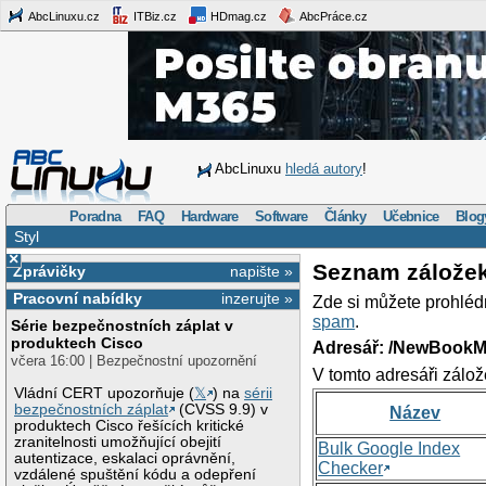
AbcLinuxu.cz
ITBiz.cz
HDmag.cz
AbcPráce.cz
AbcLinuxu
hledá autory
!
Poradna
FAQ
Hardware
Software
Články
Učebnice
Blog
Styl
×
Seznam zálože
Zprávičky
napište »
Pracovní nabídky
inzerujte »
Zde si můžete prohléd
spam
.
Série bezpečnostních záplat v
produktech Cisco
Adresář: /NewBookM
včera 16:00 | Bezpečnostní upozornění
V tomto adresáři zálož
Vládní CERT upozorňuje (
𝕏
) na
sérii
bezpečnostních záplat
(CVSS 9.9) v
Název
produktech Cisco řešících kritické
zranitelnosti umožňující obejití
Bulk Google Index
autentizace, eskalaci oprávnění,
Checker
vzdálené spuštění kódu a odepření