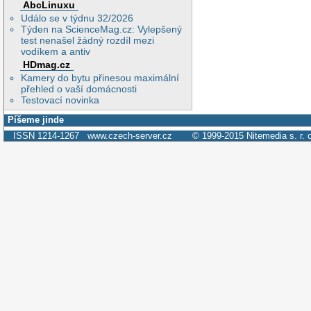
AbcLinuxu
Událo se v týdnu 32/2026
Týden na ScienceMag.cz: Vylepšený
test nenašel žádný rozdíl mezi
vodíkem a antiv
HDmag.cz
Kamery do bytu přinesou maximální
přehled o vaší domácnosti
Testovací novinka
Píšeme jinde
ISSN 1214-1267
www.czech-server.cz
© 1999-2015
Nitemedia s. r. 