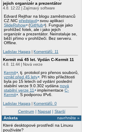
jejich organizér a prezentátor
4.8. 12:22 | Zajímavý software
Edvard Rejthar na blogu zaměstnanců
CZ.NIC
představil
svou aplikaci
SlideRshow
(
GitHub
). Funguje jako
prohlížeč fotek, ale i jako jejich
organizér a prezentátor. Neinstaluje se,
běží přímo v prohlížeči. Bez serveru.
Offline.
Ladislav Hagara
|
Komentářů: 11
Kermit má 45 let. Vydán C-Kermit 11
4.8. 11:44 | Nová verze
Kermit
, tj. protokol pro přenos souborů,
vznikl před 45 lety
. Při této příležitosti
byla po 15 letech od vydání poslední
stabilní verze 9.0.302 vydána
nová
stabilní verze 11
implementace
C-
Kermit
. S podporou IPv6.
Ladislav Hagara
|
Komentářů: 0
Centrum
|
Napsat
|
Starší
Anketa
navrhněte »
Které desktopové prostředí na Linuxu
používáte?