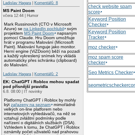
Ladislav Hagara
|
Komentářů: 8
check website spam
MS Paint Doom
score
včera 12:44 | Humor
Keyword Position
Checker
Mark Russinovich (CTO v Microsoft
Azure) se
na LinkedIn pochlubil
svým
Keyword Position
projektem
MS Paint Doom
napsaným
Tracker
pomocí Claude. Hru Doom umožňuje
hrát v programu Malování (Microsoft
moz checker
Paint). Malování funguje jako monitor.
Herní engine (ViZDoom) běží na pozadí
a každý vykreslený snímek hry vkládá
moz spam score
automaticky přes schránku (clipboard)
checker
do Malování.
Seo Metrics Checker
Ladislav Hagara
|
Komentářů: 2
EK: ChatGPT i Roblox mohou spadat
seometricscheckerc
pod přísnější pravidla
6.8. 08:00 | IT novinky
Platformy ChatGPT i Roblox by mohly
být
zařazeny na seznam
mimořádně
velkých on-line platforem nebo
internetových vyhledávačů, na něž se
vztahují zvláštní podmínky podle
nařízení o digitálních službách (DSA).
Vzhledem k tomu, že ChatGPT i Roblox
oznámily počet uživatelů nad prahovou