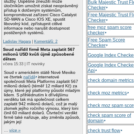
služby. Úspěšné zneužití může
Bulk Majestic Trust F
útočníkům umožnit získat neoprávněný
Checker
přístup k dotčeným systémům,
Free Majestic Trust F
kompromitovat zařízení Cisco Catalyst
SD-WAN a Cisco IOS XE, spustit
Checker
libovolný kód, zpřístupnit citlivé
free moz spam score
informace nebo narušit dostupnost
checker
postižených systémů.
Free Spam Score
Ladislav Hagara
|
Komentářů: 2
Checker
Soud nařídil firmě Meta zaplatit 567
milionů USD kvůli újmě způsobené
Google Index Checke
dětem
včera 15:33 | IT novinky
Google Index Checke
Api
Soud v americkém státě Nové Mexiko
ve čtvrtek
nařídil
internetové
check domain metrics
společnosti Meta Platforms zaplatit 567
milionů dolarů (téměř 12 miliard Kč) za
újmy, které její platformy působí mladým
check moz metrics
lidem. S přihlédnutím k dřívějšímu
verdiktu tak má společnost celkem
zaplatit 942 milionů dolarů, což je malý
check moz spam scor
zlomek jejího ročního výnosu, který loni
činil 60 miliard dolarů. Čtvrteční verdikt
check spam score of
firmě také nařizuje, aby změnila způsob,
domain
jakým její
check trust flow
…
více »