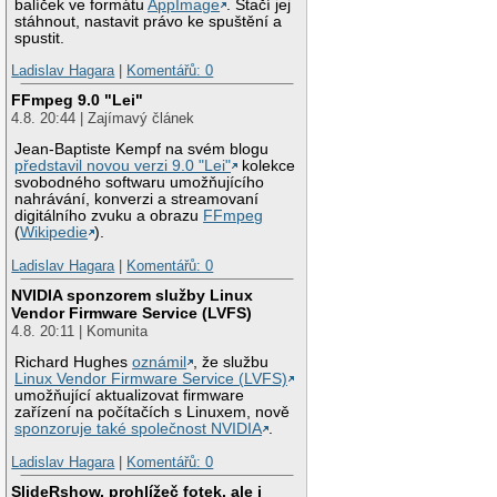
balíček ve formátu
AppImage
. Stačí jej
stáhnout, nastavit právo ke spuštění a
spustit.
Ladislav Hagara
|
Komentářů: 0
FFmpeg 9.0 "Lei"
4.8. 20:44 | Zajímavý článek
Jean-Baptiste Kempf na svém blogu
představil novou verzi 9.0 "Lei"
kolekce
svobodného softwaru umožňujícího
nahrávání, konverzi a streamovaní
digitálního zvuku a obrazu
FFmpeg
(
Wikipedie
).
Ladislav Hagara
|
Komentářů: 0
NVIDIA sponzorem služby Linux
Vendor Firmware Service (LVFS)
4.8. 20:11 | Komunita
Richard Hughes
oznámil
, že službu
Linux Vendor Firmware Service (LVFS)
umožňující aktualizovat firmware
zařízení na počítačích s Linuxem, nově
sponzoruje také společnost NVIDIA
.
Ladislav Hagara
|
Komentářů: 0
SlideRshow, prohlížeč fotek, ale i