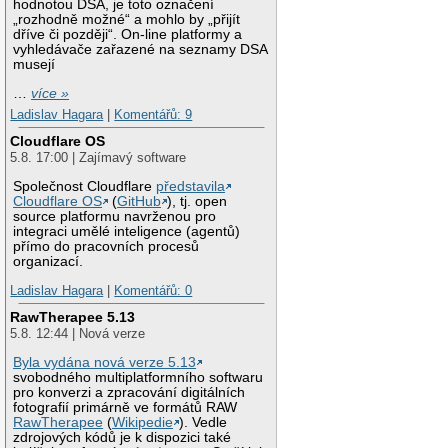
hodnotou DSA, je toto označení
„rozhodně možné“ a mohlo by „přijít
dříve či později“. On-line platformy a
vyhledávače zařazené na seznamy DSA
musejí
…
více »
Ladislav Hagara
|
Komentářů: 9
Cloudflare OS
5.8. 17:00 | Zajímavý software
Společnost Cloudflare
představila
Cloudflare OS
(
GitHub
), tj. open
source platformu navrženou pro
integraci umělé inteligence (agentů)
přímo do pracovních procesů
organizací.
Ladislav Hagara
|
Komentářů: 0
RawTherapee 5.13
5.8. 12:44 | Nová verze
Byla vydána nová verze 5.13
svobodného multiplatformního softwaru
pro konverzi a zpracování digitálních
fotografií primárně ve formátů RAW
RawTherapee
(
Wikipedie
). Vedle
zdrojových kódů je k dispozici také