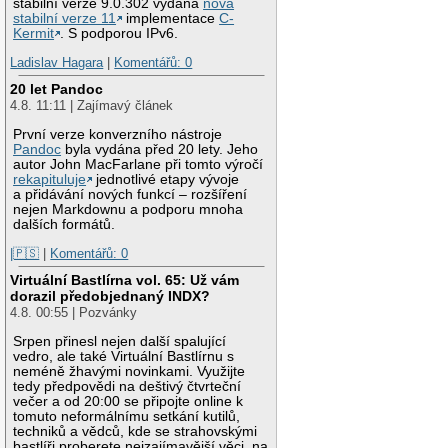
stabilní verze 9.0.302 vydána
nová
stabilní verze 11
implementace
C-
Kermit
. S podporou IPv6.
Ladislav Hagara
|
Komentářů: 0
20 let Pandoc
4.8. 11:11 | Zajímavý článek
První verze konverzního nástroje
Pandoc
byla vydána před 20 lety. Jeho
autor John MacFarlane při tomto výročí
rekapituluje
jednotlivé etapy vývoje
a přidávání nových funkcí – rozšíření
nejen Markdownu a podporu mnoha
dalších formátů.
|🇵🇸
|
Komentářů: 0
Virtuální Bastlírna vol. 65: Už vám
dorazil předobjednaný INDX?
4.8. 00:55 | Pozvánky
Srpen přinesl nejen další spalující
vedro, ale také Virtuální Bastlírnu s
neméně žhavými novinkami. Využijte
tedy předpovědi na deštivý čtvrteční
večer a od 20:00 se připojte online k
tomuto neformálnímu setkání kutilů,
techniků a vědců, kde se strahovskými
bastlíři proberete nejzajímavější věci, na