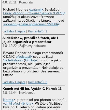
4.8. 20:11 | Komunita
Richard Hughes
oznámil
, že službu
Linux Vendor Firmware Service (LVFS)
umožňující aktualizovat firmware
zařízení na počítačích s Linuxem, nově
sponzoruje také společnost NVIDIA
.
Ladislav Hagara
|
Komentářů: 1
SlideRshow, prohlížeč fotek, ale i
jejich organizér a prezentátor
4.8. 12:22 | Zajímavý software
Edvard Rejthar na blogu zaměstnanců
CZ.NIC
představil
svou aplikaci
SlideRshow
(
GitHub
). Funguje jako
prohlížeč fotek, ale i jako jejich
organizér a prezentátor. Neinstaluje se,
běží přímo v prohlížeči. Bez serveru.
Offline.
Ladislav Hagara
|
Komentářů: 3
Kermit má 45 let. Vydán C-Kermit 11
4.8. 11:44 | Nová verze
Kermit
, tj. protokol pro přenos souborů,
vznikl před 45 lety
. Při této příležitosti
byla po 15 letech od vydání poslední