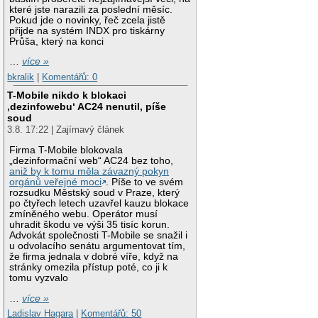
které jste narazili za poslední měsíc.
Pokud jde o novinky, řeč zcela jistě
přijde na systém INDX pro tiskárny
Průša, který na konci
…
více »
bkralik
|
Komentářů: 0
T-Mobile nikdo k blokaci
‚dezinfowebu‘ AC24 nenutil, píše
soud
3.8. 17:22 | Zajímavý článek
Firma T-Mobile blokovala
„dezinformační web“ AC24 bez toho,
aniž by k tomu měla závazný pokyn
orgánů veřejné moci
. Píše to ve svém
rozsudku Městský soud v Praze, který
po čtyřech letech uzavřel kauzu blokace
zmíněného webu. Operátor musí
uhradit škodu ve výši 35 tisíc korun.
Advokát společnosti T-Mobile se snažil i
u odvolacího senátu argumentovat tím,
že firma jednala v dobré víře, když na
stránky omezila přístup poté, co ji k
tomu vyzvalo
…
více »
Ladislav Hagara
|
Komentářů: 50