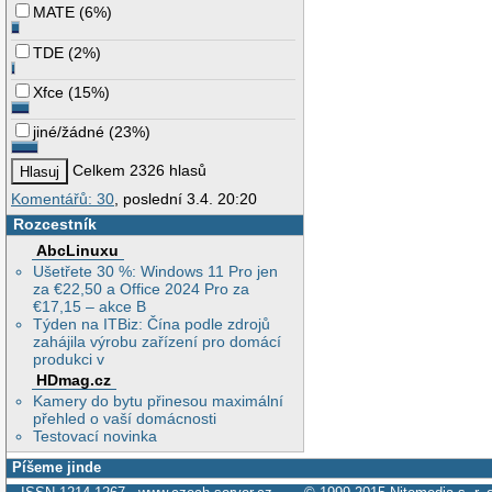
MATE
(
6%
)
TDE
(
2%
)
Xfce
(
15%
)
jiné/žádné
(
23%
)
Celkem 2326 hlasů
Komentářů: 30
, poslední 3.4. 20:20
Rozcestník
AbcLinuxu
Ušetřete 30 %: Windows 11 Pro jen
za €22,50 a Office 2024 Pro za
€17,15 – akce B
Týden na ITBiz: Čína podle zdrojů
zahájila výrobu zařízení pro domácí
produkci v
HDmag.cz
Kamery do bytu přinesou maximální
přehled o vaší domácnosti
Testovací novinka
Píšeme jinde