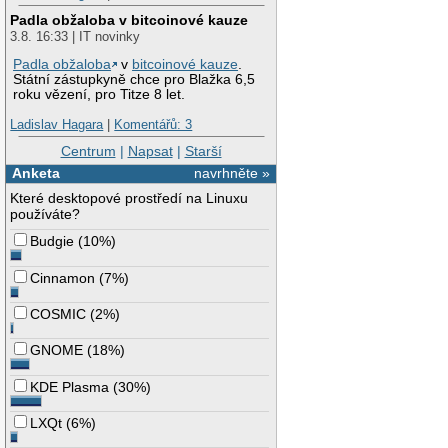
Padla obžaloba v bitcoinové kauze
3.8. 16:33 | IT novinky
Padla obžaloba
v
bitcoinové kauze
.
Státní zástupkyně chce pro Blažka 6,5
roku vězení, pro Titze 8 let.
Ladislav Hagara
|
Komentářů: 3
Centrum
|
Napsat
|
Starší
Anketa
navrhněte »
Které desktopové prostředí na Linuxu
používáte?
Budgie
(
10%
)
Cinnamon
(
7%
)
COSMIC
(
2%
)
GNOME
(
18%
)
KDE Plasma
(
30%
)
LXQt
(
6%
)