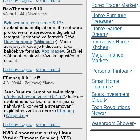
Ladislav Hagara
|
Komentářů: 0
Forex Trader Market
RawTherapee 5.13
včera 12:44 | Nová verze
Home Furniture
Treasure
Byla vydána nová verze 5.13
svobodného multiplatformního softwaru
Home Garden
pro konverzi a zpracování digitálních
Dream
fotografií primárně ve formátů RAW
Innovative Home
RawTherapee
(
Wikipedie
). Vedle
zdrojových kódů je k dispozici také
Kitchen
balíček ve formátu
AppImage
. Stačí jej
Major Finance
stáhnout, nastavit právo ke spuštění a
Market
spustit.
Ladislav Hagara
|
Komentářů: 0
Personal Finloan
FFmpeg 9.0 "Lei"
Smart Home
4.8. 20:44 | Zajímavý článek
Features
Jean-Baptiste Kempf na svém blogu
Stock Investment
představil novou verzi 9.0 "Lei"
kolekce
Credit
svobodného softwaru umožňujícího
nahrávání, konverzi a streamovaní
Tech Revolutions
digitálního zvuku a obrazu
FFmpeg
News
(
Wikipedie
).
Washroom Shower
Ladislav Hagara
|
Komentářů: 1
NVIDIA sponzorem služby Linux
Vendor Firmware Service (LVFS)