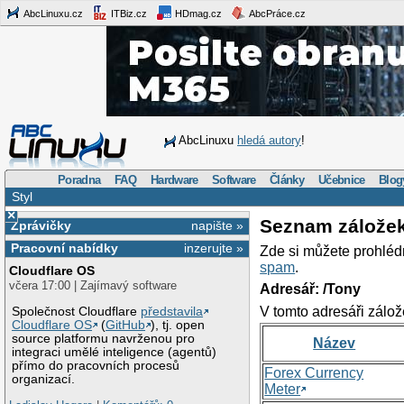
AbcLinuxu.cz
ITBiz.cz
HDmag.cz
AbcPráce.cz
AbcLinuxu
hledá autory
!
Poradna
FAQ
Hardware
Software
Články
Učebnice
Blog
Styl
×
Seznam zálože
Zprávičky
napište »
Pracovní nabídky
inzerujte »
Zde si můžete prohléd
spam
.
Cloudflare OS
včera 17:00 | Zajímavý software
Adresář: /Tony
V tomto adresáři zálož
Společnost Cloudflare
představila
Cloudflare OS
(
GitHub
), tj. open
source platformu navrženou pro
Název
integraci umělé inteligence (agentů)
přímo do pracovních procesů
Forex Currency
organizací.
Meter