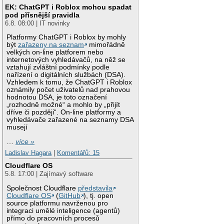
EK: ChatGPT i Roblox mohou spadat
pod přísnější pravidla
6.8. 08:00 | IT novinky
Platformy ChatGPT i Roblox by mohly
být
zařazeny na seznam
mimořádně
velkých on-line platforem nebo
internetových vyhledávačů, na něž se
vztahují zvláštní podmínky podle
nařízení o digitálních službách (DSA).
Vzhledem k tomu, že ChatGPT i Roblox
oznámily počet uživatelů nad prahovou
hodnotou DSA, je toto označení
„rozhodně možné“ a mohlo by „přijít
dříve či později“. On-line platformy a
vyhledávače zařazené na seznamy DSA
musejí
…
více »
Ladislav Hagara
|
Komentářů: 15
Cloudflare OS
5.8. 17:00 | Zajímavý software
Společnost Cloudflare
představila
Cloudflare OS
(
GitHub
), tj. open
source platformu navrženou pro
integraci umělé inteligence (agentů)
přímo do pracovních procesů