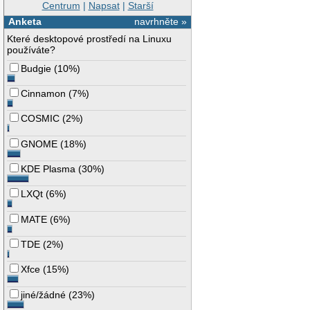
Centrum
|
Napsat
|
Starší
Anketa
navrhněte »
Které desktopové prostředí na Linuxu
používáte?
Budgie
(
10%
)
Cinnamon
(
7%
)
COSMIC
(
2%
)
GNOME
(
18%
)
KDE Plasma
(
30%
)
LXQt
(
6%
)
MATE
(
6%
)
TDE
(
2%
)
Xfce
(
15%
)
jiné/žádné
(
23%
)