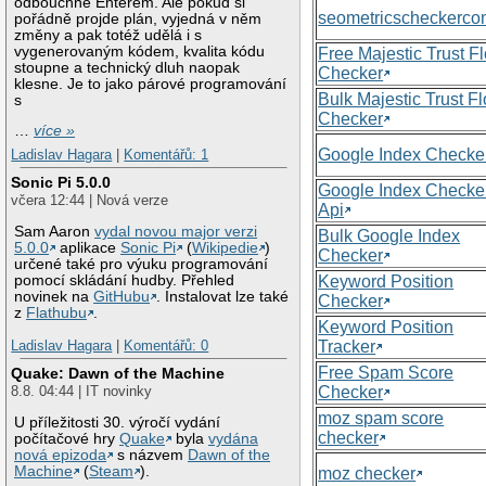
odbouchne Enterem. Ale pokud si
seometricscheckerc
pořádně projde plán, vyjedná v něm
změny a pak totéž udělá i s
vygenerovaným kódem, kvalita kódu
Free Majestic Trust F
stoupne a technický dluh naopak
Checker
klesne. Je to jako párové programování
Bulk Majestic Trust F
s
Checker
…
více »
Google Index Checke
Ladislav Hagara
|
Komentářů: 1
Sonic Pi 5.0.0
Google Index Checke
včera 12:44 | Nová verze
Api
Sam Aaron
vydal novou major verzi
Bulk Google Index
5.0.0
aplikace
Sonic Pi
(
Wikipedie
)
Checker
určené také pro výuku programování
Keyword Position
pomocí skládání hudby. Přehled
novinek na
GitHubu
. Instalovat lze také
Checker
z
Flathubu
.
Keyword Position
Tracker
Ladislav Hagara
|
Komentářů: 0
Free Spam Score
Quake: Dawn of the Machine
Checker
8.8. 04:44 | IT novinky
moz spam score
U příležitosti 30. výročí vydání
checker
počítačové hry
Quake
byla
vydána
nová epizoda
s názvem
Dawn of the
Machine
(
Steam
).
moz checker