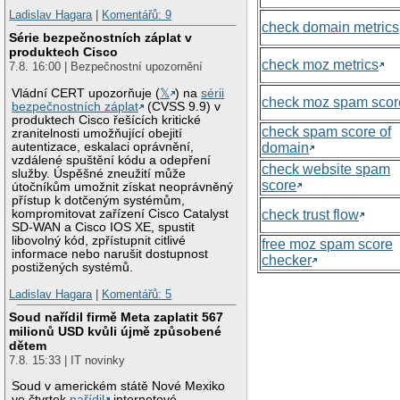
Ladislav Hagara
|
Komentářů: 9
check domain metrics
Série bezpečnostních záplat v
produktech Cisco
check moz metrics
7.8. 16:00 | Bezpečnostní upozornění
Vládní CERT upozorňuje (
𝕏
) na
sérii
check moz spam scor
bezpečnostních záplat
(CVSS 9.9) v
produktech Cisco řešících kritické
check spam score of
zranitelnosti umožňující obejití
domain
autentizace, eskalaci oprávnění,
vzdálené spuštění kódu a odepření
check website spam
služby. Úspěšné zneužití může
score
útočníkům umožnit získat neoprávněný
přístup k dotčeným systémům,
check trust flow
kompromitovat zařízení Cisco Catalyst
SD-WAN a Cisco IOS XE, spustit
libovolný kód, zpřístupnit citlivé
free moz spam score
informace nebo narušit dostupnost
checker
postižených systémů.
Ladislav Hagara
|
Komentářů: 5
Soud nařídil firmě Meta zaplatit 567
milionů USD kvůli újmě způsobené
dětem
7.8. 15:33 | IT novinky
Soud v americkém státě Nové Mexiko
ve čtvrtek
nařídil
internetové