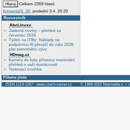
Celkem 2359 hlasů
Komentářů: 30
, poslední 3.4. 20:20
Rozcestník
AbcLinuxu
Jaderné noviny – přehled za
červenec 2026
Týden na ITBiz: Náklady na
podpůrnou AI převýší do roku 2028
plat samotného vývo
HDmag.cz
Kamery do bytu přinesou maximální
přehled o vaší domácnosti
Testovací novinka
Píšeme jinde
ISSN 1214-1267
www.czech-server.cz
© 1999-2015
Nitemedia s. r. 