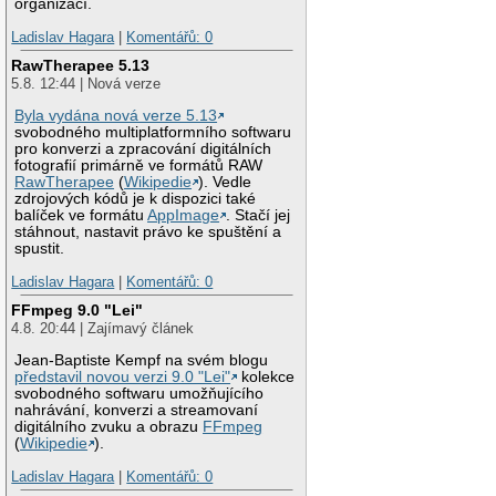
organizací.
Ladislav Hagara
|
Komentářů: 0
RawTherapee 5.13
5.8. 12:44 | Nová verze
Byla vydána nová verze 5.13
svobodného multiplatformního softwaru
pro konverzi a zpracování digitálních
fotografií primárně ve formátů RAW
RawTherapee
(
Wikipedie
). Vedle
zdrojových kódů je k dispozici také
balíček ve formátu
AppImage
. Stačí jej
stáhnout, nastavit právo ke spuštění a
spustit.
Ladislav Hagara
|
Komentářů: 0
FFmpeg 9.0 "Lei"
4.8. 20:44 | Zajímavý článek
Jean-Baptiste Kempf na svém blogu
představil novou verzi 9.0 "Lei"
kolekce
svobodného softwaru umožňujícího
nahrávání, konverzi a streamovaní
digitálního zvuku a obrazu
FFmpeg
(
Wikipedie
).
Ladislav Hagara
|
Komentářů: 0