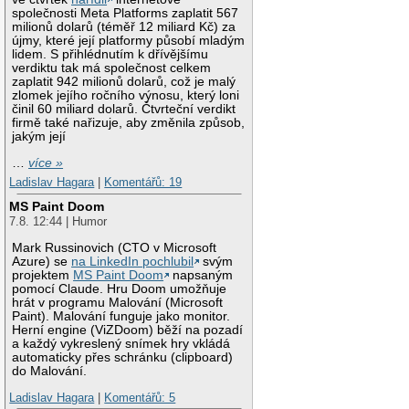
společnosti Meta Platforms zaplatit 567
milionů dolarů (téměř 12 miliard Kč) za
újmy, které její platformy působí mladým
lidem. S přihlédnutím k dřívějšímu
verdiktu tak má společnost celkem
zaplatit 942 milionů dolarů, což je malý
zlomek jejího ročního výnosu, který loni
činil 60 miliard dolarů. Čtvrteční verdikt
firmě také nařizuje, aby změnila způsob,
jakým její
…
více »
Ladislav Hagara
|
Komentářů: 19
MS Paint Doom
7.8. 12:44 | Humor
Mark Russinovich (CTO v Microsoft
Azure) se
na LinkedIn pochlubil
svým
projektem
MS Paint Doom
napsaným
pomocí Claude. Hru Doom umožňuje
hrát v programu Malování (Microsoft
Paint). Malování funguje jako monitor.
Herní engine (ViZDoom) běží na pozadí
a každý vykreslený snímek hry vkládá
automaticky přes schránku (clipboard)
do Malování.
Ladislav Hagara
|
Komentářů: 5