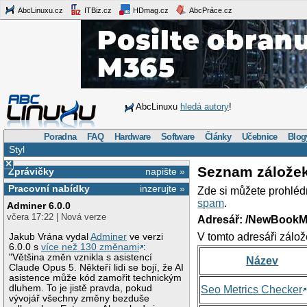
AbcLinuxu.cz
ITBiz.cz
HDmag.cz
AbcPráce.cz
AbcLinuxu
hledá autory
!
Poradna
FAQ
Hardware
Software
Články
Učebnice
Blog
Styl
×
Seznam zálože
Zprávičky
napište »
Pracovní nabídky
inzerujte »
Zde si můžete prohléd
spam
.
Adminer 6.0.0
včera 17:22 | Nová verze
Adresář: /NewBookM
V tomto adresáři zálož
Jakub Vrána vydal
Adminer
ve verzi
6.0.0 s
více než 130 změnami
:
"Většina změn vznikla s asistencí
Název
Claude Opus 5. Někteří lidi se bojí, že AI
asistence může kód zamořit technickým
dluhem. To je jistě pravda, pokud
Seo Metrics Checker
vývojář všechny změny bezduše