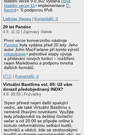
stabilní verze 9.0.302 vydána
nová
stabilní verze 11
implementace
C-
Kermit
. S podporou IPv6.
Ladislav Hagara
|
Komentářů: 0
20 let Pandoc
4.8. 11:11 | Zajímavý článek
První verze konverzního nástroje
Pandoc
byla vydána před 20 lety. Jeho
autor John MacFarlane při tomto výročí
rekapituluje
jednotlivé etapy vývoje
a přidávání nových funkcí – rozšíření
nejen Markdownu a podporu mnoha
dalších formátů.
|🇵🇸
|
Komentářů: 0
Virtuální Bastlírna vol. 65: Už vám
dorazil předobjednaný INDX?
4.8. 00:55 | Pozvánky
Srpen přinesl nejen další spalující
vedro, ale také Virtuální Bastlírnu s
neméně žhavými novinkami. Využijte
tedy předpovědi na deštivý čtvrteční
večer a od 20:00 se připojte online k
tomuto neformálnímu setkání kutilů,
techniků a vědců, kde se strahovskými
bastlíři proberete nejzajímavější věci, na