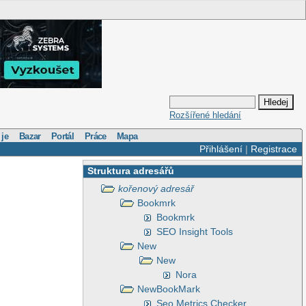
Rozšířené hledání
 je
Bazar
Portál
Práce
Mapa
Přihlášení
|
Registrace
Struktura adresářů
kořenový adresář
Bookmrk
Bookmrk
SEO Insight Tools
New
New
Nora
NewBookMark
Seo Metrics Checker