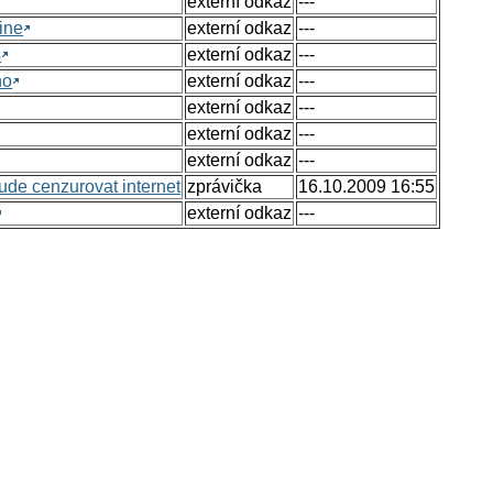
externí odkaz
---
ine
externí odkaz
---
s
externí odkaz
---
no
externí odkaz
---
externí odkaz
---
externí odkaz
---
externí odkaz
---
ude cenzurovat internet
zprávička
16.10.2009 16:55
externí odkaz
---