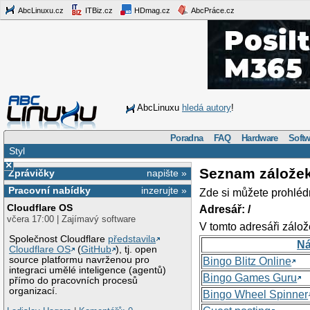
AbcLinuxu.cz
ITBiz.cz
HDmag.cz
AbcPráce.cz
AbcLinuxu
hledá autory
!
Poradna
FAQ
Hardware
Softw
Styl
×
Seznam zálože
Zprávičky
napište »
Pracovní nabídky
inzerujte »
Zde si můžete prohléd
Cloudflare OS
Adresář: /
včera 17:00 | Zajímavý software
V tomto adresáři zálož
Společnost Cloudflare
představila
Ná
Cloudflare OS
(
GitHub
), tj. open
source platformu navrženou pro
Bingo Blitz Online
integraci umělé inteligence (agentů)
Bingo Games Guru
přímo do pracovních procesů
organizací.
Bingo Wheel Spinner