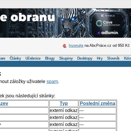
Inzerujte
na AbcPráce.cz od 950 Kč
are
Články
Učebnice
Blogy
Skupiny
Desktopy
Hry
Slovník
Kdo
k
nout záložky uživatele
spam
.
ek jsou následující stránky:
zev
Typ
Poslední změna
externí odkaz
---
externí odkaz
---
externí odkaz
---