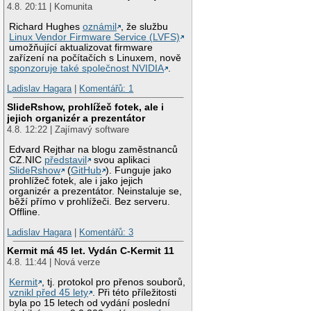
4.8. 20:11 | Komunita
Richard Hughes
oznámil
, že službu
Linux Vendor Firmware Service (LVFS)
umožňující aktualizovat firmware
zařízení na počítačích s Linuxem, nově
sponzoruje také společnost NVIDIA
.
Ladislav Hagara
|
Komentářů: 1
SlideRshow, prohlížeč fotek, ale i
jejich organizér a prezentátor
4.8. 12:22 | Zajímavý software
Edvard Rejthar na blogu zaměstnanců
CZ.NIC
představil
svou aplikaci
SlideRshow
(
GitHub
). Funguje jako
prohlížeč fotek, ale i jako jejich
organizér a prezentátor. Neinstaluje se,
běží přímo v prohlížeči. Bez serveru.
Offline.
Ladislav Hagara
|
Komentářů: 3
Kermit má 45 let. Vydán C-Kermit 11
4.8. 11:44 | Nová verze
Kermit
, tj. protokol pro přenos souborů,
vznikl před 45 lety
. Při této příležitosti
byla po 15 letech od vydání poslední