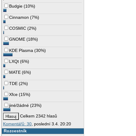
Budgie
(
10%
)
Cinnamon
(
7%
)
COSMIC
(
2%
)
GNOME
(
18%
)
KDE Plasma
(
30%
)
LXQt
(
6%
)
MATE
(
6%
)
TDE
(
2%
)
Xfce
(
15%
)
jiné/žádné
(
23%
)
Celkem 2342 hlasů
Komentářů: 30
, poslední 3.4. 20:20
Rozcestník