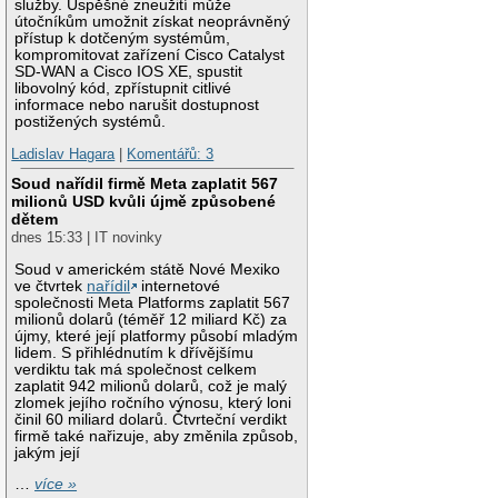
služby. Úspěšné zneužití může
útočníkům umožnit získat neoprávněný
přístup k dotčeným systémům,
kompromitovat zařízení Cisco Catalyst
SD-WAN a Cisco IOS XE, spustit
libovolný kód, zpřístupnit citlivé
informace nebo narušit dostupnost
postižených systémů.
Ladislav Hagara
|
Komentářů: 3
Soud nařídil firmě Meta zaplatit 567
milionů USD kvůli újmě způsobené
dětem
dnes 15:33 | IT novinky
Soud v americkém státě Nové Mexiko
ve čtvrtek
nařídil
internetové
společnosti Meta Platforms zaplatit 567
milionů dolarů (téměř 12 miliard Kč) za
újmy, které její platformy působí mladým
lidem. S přihlédnutím k dřívějšímu
verdiktu tak má společnost celkem
zaplatit 942 milionů dolarů, což je malý
zlomek jejího ročního výnosu, který loni
činil 60 miliard dolarů. Čtvrteční verdikt
firmě také nařizuje, aby změnila způsob,
jakým její
…
více »