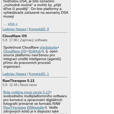
hodnotou DSA, je toto označení
„rozhodně možné“ a mohlo by „přijít
dříve či později“. On-line platformy a
vyhledávače zařazené na seznamy DSA
musejí
…
více »
Ladislav Hagara
|
Komentářů: 9
Cloudflare OS
5.8. 17:00 | Zajímavý software
Společnost Cloudflare
představila
Cloudflare OS
(
GitHub
), tj. open
source platformu navrženou pro
integraci umělé inteligence (agentů)
přímo do pracovních procesů
organizací.
Ladislav Hagara
|
Komentářů: 1
RawTherapee 5.13
5.8. 12:44 | Nová verze
Byla vydána nová verze 5.13
svobodného multiplatformního softwaru
pro konverzi a zpracování digitálních
fotografií primárně ve formátů RAW
RawTherapee
(
Wikipedie
). Vedle
zdrojových kódů je k dispozici také