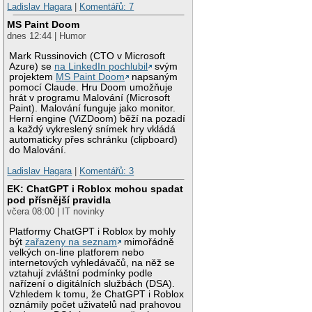
Ladislav Hagara
|
Komentářů: 7
MS Paint Doom
dnes 12:44 | Humor
Mark Russinovich (CTO v Microsoft
Azure) se
na LinkedIn pochlubil
svým
projektem
MS Paint Doom
napsaným
pomocí Claude. Hru Doom umožňuje
hrát v programu Malování (Microsoft
Paint). Malování funguje jako monitor.
Herní engine (ViZDoom) běží na pozadí
a každý vykreslený snímek hry vkládá
automaticky přes schránku (clipboard)
do Malování.
Ladislav Hagara
|
Komentářů: 3
EK: ChatGPT i Roblox mohou spadat
pod přísnější pravidla
včera 08:00 | IT novinky
Platformy ChatGPT i Roblox by mohly
být
zařazeny na seznam
mimořádně
velkých on-line platforem nebo
internetových vyhledávačů, na něž se
vztahují zvláštní podmínky podle
nařízení o digitálních službách (DSA).
Vzhledem k tomu, že ChatGPT i Roblox
oznámily počet uživatelů nad prahovou