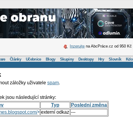
Inzerujte
na AbcPráce.cz od 950 Kč
are
Články
Učebnice
Blogy
Skupiny
Desktopy
Hry
Slovník
Kdo
k
nout záložky uživatele
spam
.
ek jsou následující stránky:
ev
Typ
Poslední změna
mes.blogspot.com/
externí odkaz
---