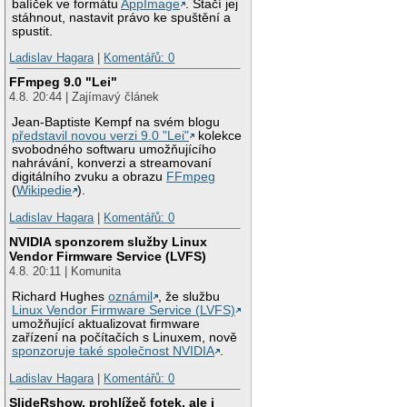
balíček ve formátu
AppImage
. Stačí jej
stáhnout, nastavit právo ke spuštění a
spustit.
Ladislav Hagara
|
Komentářů: 0
FFmpeg 9.0 "Lei"
4.8. 20:44 | Zajímavý článek
Jean-Baptiste Kempf na svém blogu
představil novou verzi 9.0 "Lei"
kolekce
svobodného softwaru umožňujícího
nahrávání, konverzi a streamovaní
digitálního zvuku a obrazu
FFmpeg
(
Wikipedie
).
Ladislav Hagara
|
Komentářů: 0
NVIDIA sponzorem služby Linux
Vendor Firmware Service (LVFS)
4.8. 20:11 | Komunita
Richard Hughes
oznámil
, že službu
Linux Vendor Firmware Service (LVFS)
umožňující aktualizovat firmware
zařízení na počítačích s Linuxem, nově
sponzoruje také společnost NVIDIA
.
Ladislav Hagara
|
Komentářů: 0
SlideRshow, prohlížeč fotek, ale i