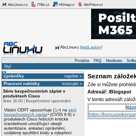
AbcLinuxu.cz
ITBiz.cz
HDmag.cz
AbcPráce.cz
AbcLinuxu
hledá autory
!
Poradna
FAQ
Hardware
Softw
Styl
×
Seznam zálože
Zprávičky
napište »
Pracovní nabídky
inzerujte »
Zde si můžete prohléd
Série bezpečnostních záplat v
Adresář: /Blogspot
produktech Cisco
V tomto adresáři zálož
dnes 16:00 | Bezpečnostní upozornění
Náz
Vládní CERT upozorňuje (
𝕏
) na
sérii
https://bonuspokerga
bezpečnostních záplat
(CVSS 9.9) v
produktech Cisco řešících kritické
zranitelnosti umožňující obejití
autentizace, eskalaci oprávnění,
vzdálené spuštění kódu a odepření