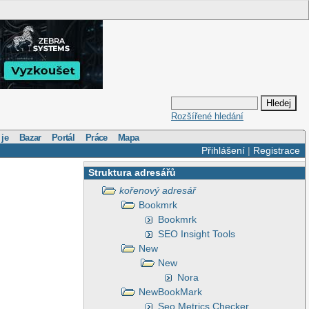
Rozšířené hledání
 je
Bazar
Portál
Práce
Mapa
Přihlášení
|
Registrace
Struktura adresářů
kořenový adresář
Bookmrk
Bookmrk
SEO Insight Tools
New
New
Nora
NewBookMark
Seo Metrics Checker