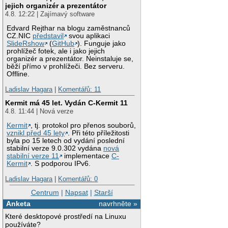
jejich organizér a prezentátor
4.8. 12:22 | Zajímavý software
Edvard Rejthar na blogu zaměstnanců
CZ.NIC
představil
svou aplikaci
SlideRshow
(
GitHub
). Funguje jako
prohlížeč fotek, ale i jako jejich
organizér a prezentátor. Neinstaluje se,
běží přímo v prohlížeči. Bez serveru.
Offline.
Ladislav Hagara
|
Komentářů: 11
Kermit má 45 let. Vydán C-Kermit 11
4.8. 11:44 | Nová verze
Kermit
, tj. protokol pro přenos souborů,
vznikl před 45 lety
. Při této příležitosti
byla po 15 letech od vydání poslední
stabilní verze 9.0.302 vydána
nová
stabilní verze 11
implementace
C-
Kermit
. S podporou IPv6.
Ladislav Hagara
|
Komentářů: 0
Centrum
|
Napsat
|
Starší
Anketa
navrhněte »
Které desktopové prostředí na Linuxu
používáte?