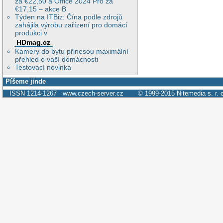
za €22,50 a Office 2024 Pro za
€17,15 – akce B
Týden na ITBiz: Čína podle zdrojů
zahájila výrobu zařízení pro domácí
produkci v
HDmag.cz
Kamery do bytu přinesou maximální
přehled o vaší domácnosti
Testovací novinka
Píšeme jinde
ISSN 1214-1267
www.czech-server.cz
© 1999-2015
Nitemedia s. r. 