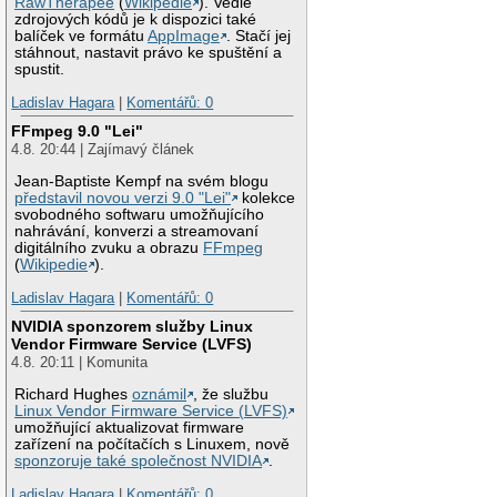
RawTherapee
(
Wikipedie
). Vedle
zdrojových kódů je k dispozici také
balíček ve formátu
AppImage
. Stačí jej
stáhnout, nastavit právo ke spuštění a
spustit.
Ladislav Hagara
|
Komentářů: 0
FFmpeg 9.0 "Lei"
4.8. 20:44 | Zajímavý článek
Jean-Baptiste Kempf na svém blogu
představil novou verzi 9.0 "Lei"
kolekce
svobodného softwaru umožňujícího
nahrávání, konverzi a streamovaní
digitálního zvuku a obrazu
FFmpeg
(
Wikipedie
).
Ladislav Hagara
|
Komentářů: 0
NVIDIA sponzorem služby Linux
Vendor Firmware Service (LVFS)
4.8. 20:11 | Komunita
Richard Hughes
oznámil
, že službu
Linux Vendor Firmware Service (LVFS)
umožňující aktualizovat firmware
zařízení na počítačích s Linuxem, nově
sponzoruje také společnost NVIDIA
.
Ladislav Hagara
|
Komentářů: 0