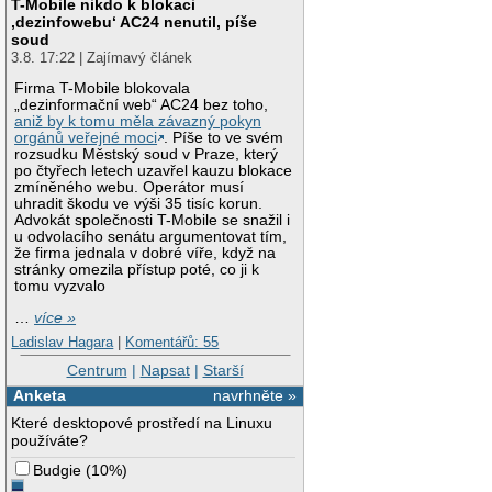
T-Mobile nikdo k blokaci
‚dezinfowebu‘ AC24 nenutil, píše
soud
3.8. 17:22 | Zajímavý článek
Firma T-Mobile blokovala
„dezinformační web“ AC24 bez toho,
aniž by k tomu měla závazný pokyn
orgánů veřejné moci
. Píše to ve svém
rozsudku Městský soud v Praze, který
po čtyřech letech uzavřel kauzu blokace
zmíněného webu. Operátor musí
uhradit škodu ve výši 35 tisíc korun.
Advokát společnosti T-Mobile se snažil i
u odvolacího senátu argumentovat tím,
že firma jednala v dobré víře, když na
stránky omezila přístup poté, co ji k
tomu vyzvalo
…
více »
Ladislav Hagara
|
Komentářů: 55
Centrum
|
Napsat
|
Starší
Anketa
navrhněte »
Které desktopové prostředí na Linuxu
používáte?
Budgie
(
10%
)