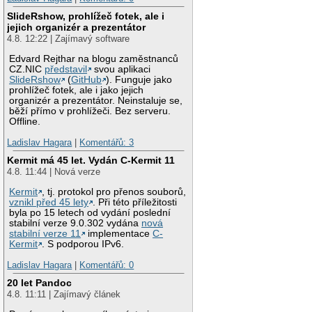
SlideRshow, prohlížeč fotek, ale i
jejich organizér a prezentátor
4.8. 12:22 | Zajímavý software
Edvard Rejthar na blogu zaměstnanců
CZ.NIC
představil
svou aplikaci
SlideRshow
(
GitHub
). Funguje jako
prohlížeč fotek, ale i jako jejich
organizér a prezentátor. Neinstaluje se,
běží přímo v prohlížeči. Bez serveru.
Offline.
Ladislav Hagara
|
Komentářů: 3
Kermit má 45 let. Vydán C-Kermit 11
4.8. 11:44 | Nová verze
Kermit
, tj. protokol pro přenos souborů,
vznikl před 45 lety
. Při této příležitosti
byla po 15 letech od vydání poslední
stabilní verze 9.0.302 vydána
nová
stabilní verze 11
implementace
C-
Kermit
. S podporou IPv6.
Ladislav Hagara
|
Komentářů: 0
20 let Pandoc
4.8. 11:11 | Zajímavý článek