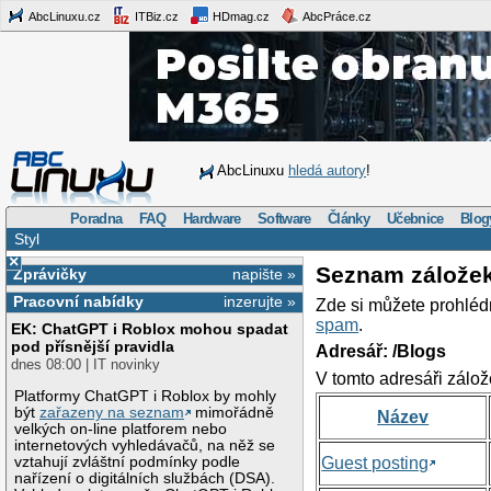
AbcLinuxu.cz
ITBiz.cz
HDmag.cz
AbcPráce.cz
AbcLinuxu
hledá autory
!
Poradna
FAQ
Hardware
Software
Články
Učebnice
Blog
Styl
×
Seznam zálože
Zprávičky
napište »
Pracovní nabídky
inzerujte »
Zde si můžete prohléd
spam
.
EK: ChatGPT i Roblox mohou spadat
pod přísnější pravidla
Adresář: /Blogs
dnes 08:00 | IT novinky
V tomto adresáři zálož
Platformy ChatGPT i Roblox by mohly
být
zařazeny na seznam
mimořádně
Název
velkých on-line platforem nebo
internetových vyhledávačů, na něž se
vztahují zvláštní podmínky podle
Guest posting
nařízení o digitálních službách (DSA).