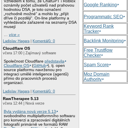
Vzhledem k tomu, že ChatGPT i Roblox
Google Ranking
oznámily počet uživatelů nad prahovou
hodnotou DSA, je toto označení
„rozhodně možné“ a mohlo by „přijít
Programmatic SEO
dříve či později“. On-line platformy a
vyhledávače zařazené na seznamy DSA
Keyword Rank
musejí
Tracker
…
více »
Backlink Monitoring
Ladislav Hagara
|
Komentářů: 0
Cloudflare OS
Free Trustflow
včera 17:00 | Zajímavý software
Checker
Společnost Cloudflare
představila
Spam Score
Cloudflare OS
(
GitHub
), tj. open
source platformu navrženou pro
Moz Domain
integraci umělé inteligence (agentů)
přímo do pracovních procesů
Authority
organizací.
Ladislav Hagara
|
Komentářů: 0
RawTherapee 5.13
včera 12:44 | Nová verze
Byla vydána nová verze 5.13
svobodného multiplatformního softwaru
pro konverzi a zpracování digitálních
fotografií primárně ve formátů RAW