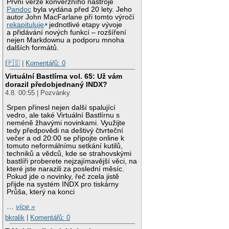
První verze konverzního nástroje
Pandoc
byla vydána před 20 lety. Jeho
autor John MacFarlane při tomto výročí
rekapituluje
jednotlivé etapy vývoje
a přidávání nových funkcí – rozšíření
nejen Markdownu a podporu mnoha
dalších formátů.
|🇵🇸
|
Komentářů: 0
Virtuální Bastlírna vol. 65: Už vám
dorazil předobjednaný INDX?
4.8. 00:55 | Pozvánky
Srpen přinesl nejen další spalující
vedro, ale také Virtuální Bastlírnu s
neméně žhavými novinkami. Využijte
tedy předpovědi na deštivý čtvrteční
večer a od 20:00 se připojte online k
tomuto neformálnímu setkání kutilů,
techniků a vědců, kde se strahovskými
bastlíři proberete nejzajímavější věci, na
které jste narazili za poslední měsíc.
Pokud jde o novinky, řeč zcela jistě
přijde na systém INDX pro tiskárny
Průša, který na konci
…
více »
bkralik
|
Komentářů: 0