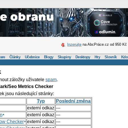
Inzerujte
na AbcPráce.cz od 950 Kč
are
Články
Učebnice
Blogy
Skupiny
Desktopy
Hry
Slovník
Kdo
k
nout záložky uživatele
spam
.
ark/Seo Metrics Checker
ek jsou následující stránky:
Typ
Poslední změna
externí odkaz
---
om
externí odkaz
---
Flow Checker
externí odkaz
---