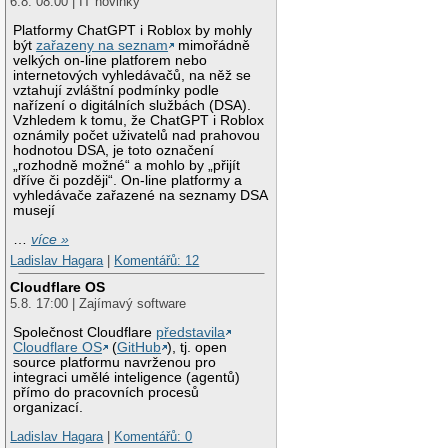
6.8. 08:00 | IT novinky
Platformy ChatGPT i Roblox by mohly
být
zařazeny na seznam
mimořádně
velkých on-line platforem nebo
internetových vyhledávačů, na něž se
vztahují zvláštní podmínky podle
nařízení o digitálních službách (DSA).
Vzhledem k tomu, že ChatGPT i Roblox
oznámily počet uživatelů nad prahovou
hodnotou DSA, je toto označení
„rozhodně možné“ a mohlo by „přijít
dříve či později“. On-line platformy a
vyhledávače zařazené na seznamy DSA
musejí
…
více »
Ladislav Hagara
|
Komentářů: 12
Cloudflare OS
5.8. 17:00 | Zajímavý software
Společnost Cloudflare
představila
Cloudflare OS
(
GitHub
), tj. open
source platformu navrženou pro
integraci umělé inteligence (agentů)
přímo do pracovních procesů
organizací.
Ladislav Hagara
|
Komentářů: 0