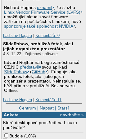
Richard Hughes
oznámil
, že službu
Linux Vendor Firmware Service (LVFS)
umožňující aktualizovat firmware
zařízení na počítačích s Linuxem, nově
sponzoruje také společnost NVIDIA
.
Ladislav Hagara
|
Komentářů: 0
SlideRshow, prohlížeč fotek, ale i
jejich organizér a prezentátor
4.8. 12:22 | Zajímavý software
Edvard Rejthar na blogu zaměstnanců
CZ.NIC
představil
svou aplikaci
SlideRshow
(
GitHub
). Funguje jako
prohlížeč fotek, ale i jako jejich
organizér a prezentátor. Neinstaluje se,
běží přímo v prohlížeči. Bez serveru.
Offline.
Ladislav Hagara
|
Komentářů: 11
Centrum
|
Napsat
|
Starší
Anketa
navrhněte »
Které desktopové prostředí na Linuxu
používáte?
Budgie
(
10%
)