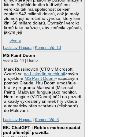
újmy, které její platformy působí mladým
lidem. S přihlédnutím k dřívějšímu
verdiktu tak má společnost celkem
zaplatit 942 milionů dolarů, což je malý
zlomek jejího ročního výnosu, který loni
činil 60 miliard dolarů. Čtvrteční verdikt
firmě také nařizuje, aby změnila způsob,
jakým její
…
více »
Ladislav Hagara
|
Komentářů: 13
MS Paint Doom
včera 12:44 | Humor
Mark Russinovich (CTO v Microsoft
Azure) se
na LinkedIn pochlubil
svým
projektem
MS Paint Doom
napsaným
pomocí Claude. Hru Doom umožňuje
hrát v programu Malování (Microsoft
Paint). Malování funguje jako monitor.
Herní engine (ViZDoom) běží na pozadí
a každý vykreslený snímek hry vkládá
automaticky přes schránku (clipboard)
do Malování.
Ladislav Hagara
|
Komentářů: 3
EK: ChatGPT i Roblox mohou spadat
pod přísnější pravidla