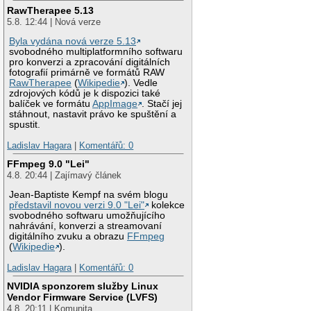
RawTherapee 5.13
5.8. 12:44 | Nová verze
Byla vydána nová verze 5.13
svobodného multiplatformního softwaru
pro konverzi a zpracování digitálních
fotografií primárně ve formátů RAW
RawTherapee
(
Wikipedie
). Vedle
zdrojových kódů je k dispozici také
balíček ve formátu
AppImage
. Stačí jej
stáhnout, nastavit právo ke spuštění a
spustit.
Ladislav Hagara
|
Komentářů: 0
FFmpeg 9.0 "Lei"
4.8. 20:44 | Zajímavý článek
Jean-Baptiste Kempf na svém blogu
představil novou verzi 9.0 "Lei"
kolekce
svobodného softwaru umožňujícího
nahrávání, konverzi a streamovaní
digitálního zvuku a obrazu
FFmpeg
(
Wikipedie
).
Ladislav Hagara
|
Komentářů: 0
NVIDIA sponzorem služby Linux
Vendor Firmware Service (LVFS)
4.8. 20:11 | Komunita