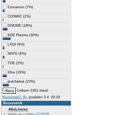
Cinnamon
(
7%
)
COSMIC
(
2%
)
GNOME
(
18%
)
KDE Plasma
(
30%
)
LXQt
(
6%
)
MATE
(
6%
)
TDE
(
2%
)
Xfce
(
15%
)
jiné/žádné
(
23%
)
Celkem 2351 hlasů
Komentářů: 30
, poslední 3.4. 20:20
Rozcestník
AbcLinuxu
Událo se v týdnu 32/2026