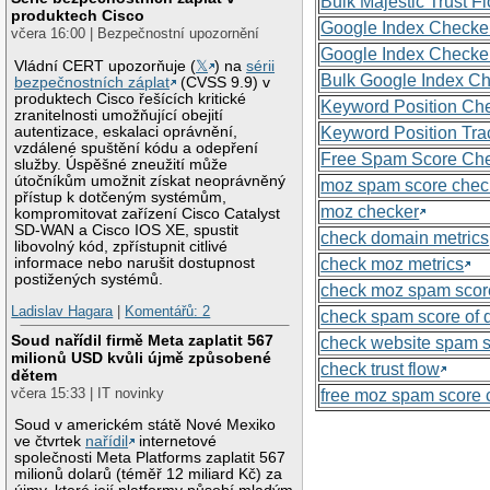
Bulk Majestic Trust 
produktech Cisco
Google Index Checke
včera 16:00 | Bezpečnostní upozornění
Google Index Checke
Vládní CERT upozorňuje (
𝕏
) na
sérii
Bulk Google Index C
bezpečnostních záplat
(CVSS 9.9) v
produktech Cisco řešících kritické
Keyword Position Ch
zranitelnosti umožňující obejití
autentizace, eskalaci oprávnění,
Keyword Position Tra
vzdálené spuštění kódu a odepření
Free Spam Score Ch
služby. Úspěšné zneužití může
útočníkům umožnit získat neoprávněný
moz spam score chec
přístup k dotčeným systémům,
moz checker
kompromitovat zařízení Cisco Catalyst
SD-WAN a Cisco IOS XE, spustit
check domain metrics
libovolný kód, zpřístupnit citlivé
informace nebo narušit dostupnost
check moz metrics
postižených systémů.
check moz spam scor
Ladislav Hagara
|
Komentářů: 2
check spam score of
Soud nařídil firmě Meta zaplatit 567
check website spam 
milionů USD kvůli újmě způsobené
check trust flow
dětem
včera 15:33 | IT novinky
free moz spam score 
Soud v americkém státě Nové Mexiko
ve čtvrtek
nařídil
internetové
společnosti Meta Platforms zaplatit 567
milionů dolarů (téměř 12 miliard Kč) za