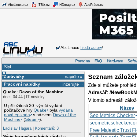
AbcLinuxu.cz
ITBiz.cz
HDmag.cz
AbcPráce.cz
AbcLinuxu
hledá autory
!
Poradna
FAQ
Hardware
Softw
Styl
×
Seznam zálože
Zprávičky
napište »
Pracovní nabídky
inzerujte »
Zde si můžete prohléd
Quake: Dawn of the Machine
Adresář: /NewBookM
dnes 04:44 | IT novinky
V tomto adresáři zálož
U příležitosti 30. výročí vydání
Název
počítačové hry
Quake
byla
vydána
nová epizoda
s názvem
Dawn of the
Seo Metrics Checker
Machine
(
Steam
).
seometricscheckerc
Ladislav Hagara
|
Komentářů: 3
Free Majestic Trust 
Série bezpečnostních záplat v