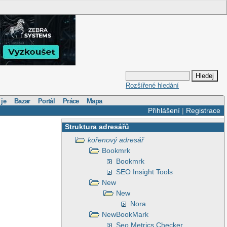
Rozšířené hledání
 je
Bazar
Portál
Práce
Mapa
Přihlášení
|
Registrace
Struktura adresářů
kořenový adresář
Bookmrk
Bookmrk
SEO Insight Tools
New
New
Nora
NewBookMark
Seo Metrics Checker