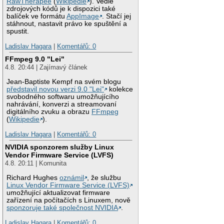
RawTherapee
(
Wikipedie
). Vedle
zdrojových kódů je k dispozici také
balíček ve formátu
AppImage
. Stačí jej
stáhnout, nastavit právo ke spuštění a
spustit.
Ladislav Hagara
|
Komentářů: 0
FFmpeg 9.0 "Lei"
4.8. 20:44 | Zajímavý článek
Jean-Baptiste Kempf na svém blogu
představil novou verzi 9.0 "Lei"
kolekce
svobodného softwaru umožňujícího
nahrávání, konverzi a streamovaní
digitálního zvuku a obrazu
FFmpeg
(
Wikipedie
).
Ladislav Hagara
|
Komentářů: 0
NVIDIA sponzorem služby Linux
Vendor Firmware Service (LVFS)
4.8. 20:11 | Komunita
Richard Hughes
oznámil
, že službu
Linux Vendor Firmware Service (LVFS)
umožňující aktualizovat firmware
zařízení na počítačích s Linuxem, nově
sponzoruje také společnost NVIDIA
.
Ladislav Hagara
|
Komentářů: 0