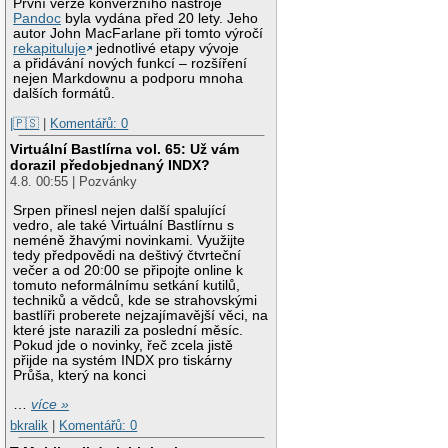
První verze konverzního nástroje
Pandoc
byla vydána před 20 lety. Jeho
autor John MacFarlane při tomto výročí
rekapituluje
jednotlivé etapy vývoje
a přidávání nových funkcí – rozšíření
nejen Markdownu a podporu mnoha
dalších formátů.
|🇵🇸
|
Komentářů: 0
Virtuální Bastlírna vol. 65: Už vám
dorazil předobjednaný INDX?
4.8. 00:55 | Pozvánky
Srpen přinesl nejen další spalující
vedro, ale také Virtuální Bastlírnu s
neméně žhavými novinkami. Využijte
tedy předpovědi na deštivý čtvrteční
večer a od 20:00 se připojte online k
tomuto neformálnímu setkání kutilů,
techniků a vědců, kde se strahovskými
bastlíři proberete nejzajímavější věci, na
které jste narazili za poslední měsíc.
Pokud jde o novinky, řeč zcela jistě
přijde na systém INDX pro tiskárny
Průša, který na konci
…
více »
bkralik
|
Komentářů: 0