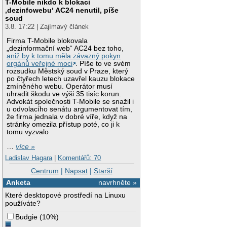
T-Mobile nikdo k blokaci
‚dezinfowebu‘ AC24 nenutil, píše
soud
3.8. 17:22 | Zajímavý článek
Firma T-Mobile blokovala
„dezinformační web“ AC24 bez toho,
aniž by k tomu měla závazný pokyn
orgánů veřejné moci
. Píše to ve svém
rozsudku Městský soud v Praze, který
po čtyřech letech uzavřel kauzu blokace
zmíněného webu. Operátor musí
uhradit škodu ve výši 35 tisíc korun.
Advokát společnosti T-Mobile se snažil i
u odvolacího senátu argumentovat tím,
že firma jednala v dobré víře, když na
stránky omezila přístup poté, co ji k
tomu vyzvalo
…
více »
Ladislav Hagara
|
Komentářů: 70
Centrum
|
Napsat
|
Starší
Anketa
navrhněte »
Které desktopové prostředí na Linuxu
používáte?
Budgie
(
10%
)