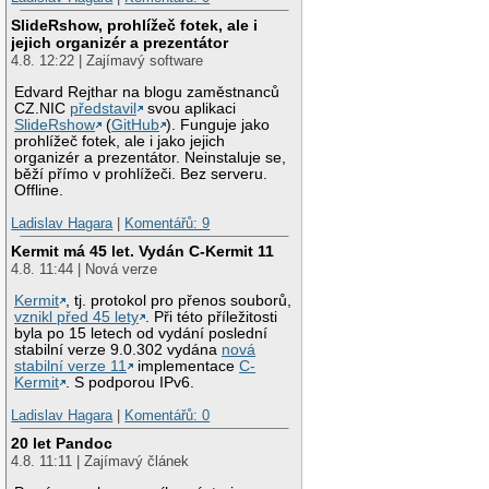
SlideRshow, prohlížeč fotek, ale i
jejich organizér a prezentátor
4.8. 12:22 | Zajímavý software
Edvard Rejthar na blogu zaměstnanců
CZ.NIC
představil
svou aplikaci
SlideRshow
(
GitHub
). Funguje jako
prohlížeč fotek, ale i jako jejich
organizér a prezentátor. Neinstaluje se,
běží přímo v prohlížeči. Bez serveru.
Offline.
Ladislav Hagara
|
Komentářů: 9
Kermit má 45 let. Vydán C-Kermit 11
4.8. 11:44 | Nová verze
Kermit
, tj. protokol pro přenos souborů,
vznikl před 45 lety
. Při této příležitosti
byla po 15 letech od vydání poslední
stabilní verze 9.0.302 vydána
nová
stabilní verze 11
implementace
C-
Kermit
. S podporou IPv6.
Ladislav Hagara
|
Komentářů: 0
20 let Pandoc
4.8. 11:11 | Zajímavý článek