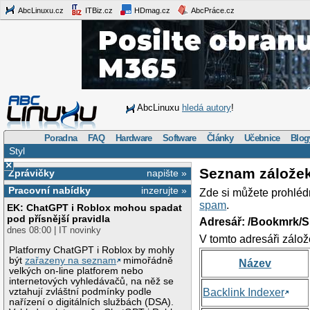
AbcLinuxu.cz
ITBiz.cz
HDmag.cz
AbcPráce.cz
AbcLinuxu
hledá autory
!
Poradna
FAQ
Hardware
Software
Články
Učebnice
Blog
Styl
×
Seznam zálože
Zprávičky
napište »
Pracovní nabídky
inzerujte »
Zde si můžete prohléd
spam
.
EK: ChatGPT i Roblox mohou spadat
pod přísnější pravidla
Adresář: /Bookmrk/S
dnes 08:00 | IT novinky
V tomto adresáři zálož
Platformy ChatGPT i Roblox by mohly
být
zařazeny na seznam
mimořádně
Název
velkých on-line platforem nebo
internetových vyhledávačů, na něž se
vztahují zvláštní podmínky podle
Backlink Indexer
nařízení o digitálních službách (DSA).