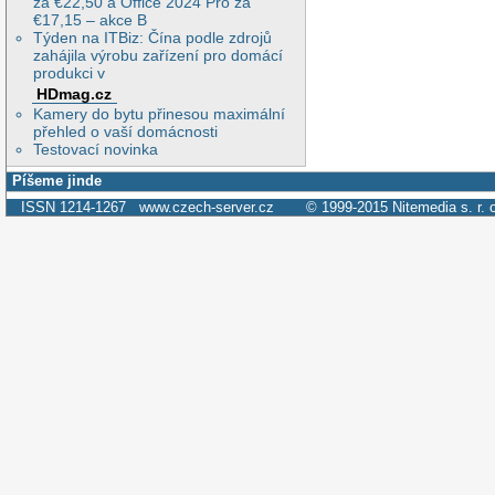
za €22,50 a Office 2024 Pro za
€17,15 – akce B
Týden na ITBiz: Čína podle zdrojů
zahájila výrobu zařízení pro domácí
produkci v
HDmag.cz
Kamery do bytu přinesou maximální
přehled o vaší domácnosti
Testovací novinka
Píšeme jinde
ISSN 1214-1267
www.czech-server.cz
© 1999-2015
Nitemedia s. r. 