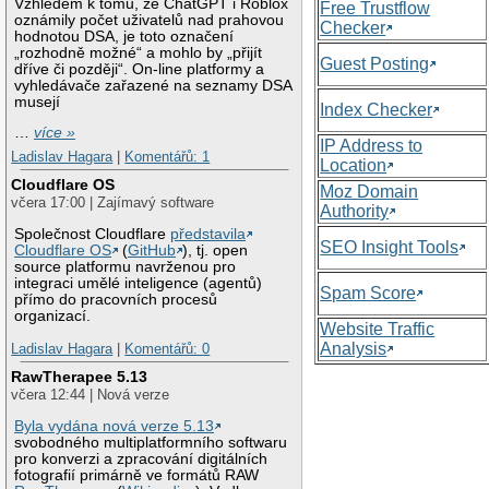
Vzhledem k tomu, že ChatGPT i Roblox
Free Trustflow
oznámily počet uživatelů nad prahovou
Checker
hodnotou DSA, je toto označení
„rozhodně možné“ a mohlo by „přijít
Guest Posting
dříve či později“. On-line platformy a
vyhledávače zařazené na seznamy DSA
musejí
Index Checker
…
více »
IP Address to
Ladislav Hagara
|
Komentářů: 1
Location
Cloudflare OS
Moz Domain
včera 17:00 | Zajímavý software
Authority
Společnost Cloudflare
představila
SEO Insight Tools
Cloudflare OS
(
GitHub
), tj. open
source platformu navrženou pro
integraci umělé inteligence (agentů)
Spam Score
přímo do pracovních procesů
organizací.
Website Traffic
Analysis
Ladislav Hagara
|
Komentářů: 0
RawTherapee 5.13
včera 12:44 | Nová verze
Byla vydána nová verze 5.13
svobodného multiplatformního softwaru
pro konverzi a zpracování digitálních
fotografií primárně ve formátů RAW