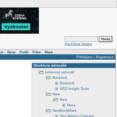
Rozšířené hledání
 je
Bazar
Portál
Práce
Mapa
Přihlášení
|
Registrace
Struktura adresářů
kořenový adresář
Bookmrk
Bookmrk
SEO Insight Tools
New
New
Nora
NewBookMark
Seo Metrics Checker