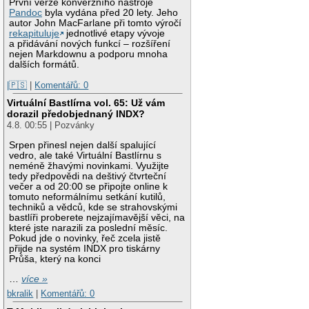
První verze konverzního nástroje
Pandoc
byla vydána před 20 lety. Jeho
autor John MacFarlane při tomto výročí
rekapituluje
jednotlivé etapy vývoje
a přidávání nových funkcí – rozšíření
nejen Markdownu a podporu mnoha
dalších formátů.
|🇵🇸
|
Komentářů: 0
Virtuální Bastlírna vol. 65: Už vám
dorazil předobjednaný INDX?
4.8. 00:55 | Pozvánky
Srpen přinesl nejen další spalující
vedro, ale také Virtuální Bastlírnu s
neméně žhavými novinkami. Využijte
tedy předpovědi na deštivý čtvrteční
večer a od 20:00 se připojte online k
tomuto neformálnímu setkání kutilů,
techniků a vědců, kde se strahovskými
bastlíři proberete nejzajímavější věci, na
které jste narazili za poslední měsíc.
Pokud jde o novinky, řeč zcela jistě
přijde na systém INDX pro tiskárny
Průša, který na konci
…
více »
bkralik
|
Komentářů: 0