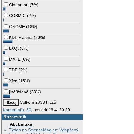
Cinnamon
(
7%
)
COSMIC
(
2%
)
GNOME
(
18%
)
KDE Plasma
(
30%
)
LXQt
(
6%
)
MATE
(
6%
)
TDE
(
2%
)
Xfce
(
15%
)
jiné/žádné
(
23%
)
Celkem 2333 hlasů
Komentářů: 30
, poslední 3.4. 20:20
Rozcestník
AbcLinuxu
Týden na ScienceMag.cz: Vylepšený