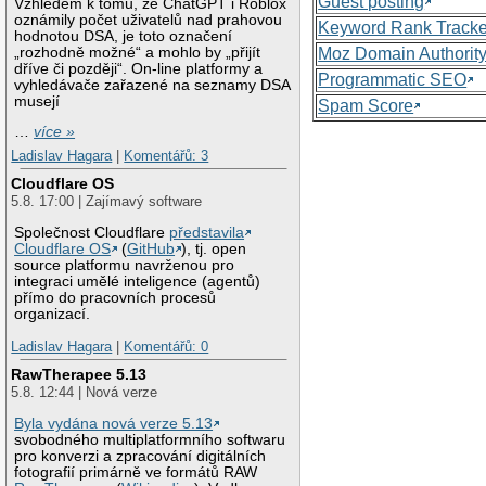
Guest posting
Vzhledem k tomu, že ChatGPT i Roblox
oznámily počet uživatelů nad prahovou
Keyword Rank Tracke
hodnotou DSA, je toto označení
„rozhodně možné“ a mohlo by „přijít
Moz Domain Authorit
dříve či později“. On-line platformy a
Programmatic SEO
vyhledávače zařazené na seznamy DSA
musejí
Spam Score
…
více »
Ladislav Hagara
|
Komentářů: 3
Cloudflare OS
5.8. 17:00 | Zajímavý software
Společnost Cloudflare
představila
Cloudflare OS
(
GitHub
), tj. open
source platformu navrženou pro
integraci umělé inteligence (agentů)
přímo do pracovních procesů
organizací.
Ladislav Hagara
|
Komentářů: 0
RawTherapee 5.13
5.8. 12:44 | Nová verze
Byla vydána nová verze 5.13
svobodného multiplatformního softwaru
pro konverzi a zpracování digitálních
fotografií primárně ve formátů RAW