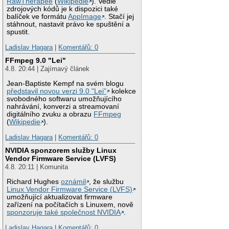
RawTherapee
(
Wikipedie
). Vedle
zdrojových kódů je k dispozici také
balíček ve formátu
AppImage
. Stačí jej
stáhnout, nastavit právo ke spuštění a
spustit.
Ladislav Hagara
|
Komentářů: 0
FFmpeg 9.0 "Lei"
4.8. 20:44 | Zajímavý článek
Jean-Baptiste Kempf na svém blogu
představil novou verzi 9.0 "Lei"
kolekce
svobodného softwaru umožňujícího
nahrávání, konverzi a streamovaní
digitálního zvuku a obrazu
FFmpeg
(
Wikipedie
).
Ladislav Hagara
|
Komentářů: 0
NVIDIA sponzorem služby Linux
Vendor Firmware Service (LVFS)
4.8. 20:11 | Komunita
Richard Hughes
oznámil
, že službu
Linux Vendor Firmware Service (LVFS)
umožňující aktualizovat firmware
zařízení na počítačích s Linuxem, nově
sponzoruje také společnost NVIDIA
.
Ladislav Hagara
|
Komentářů: 0