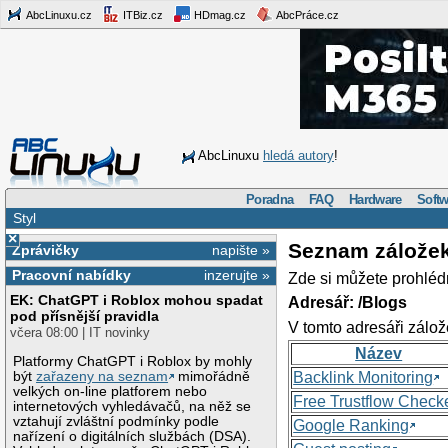
AbcLinuxu.cz
ITBiz.cz
HDmag.cz
AbcPráce.cz
AbcLinuxu
hledá autory
!
Poradna
FAQ
Hardware
Softw
Styl
×
Seznam zálože
Zprávičky
napište »
Pracovní nabídky
inzerujte »
Zde si můžete prohléd
EK: ChatGPT i Roblox mohou spadat
Adresář: /Blogs
pod přísnější pravidla
V tomto adresáři zálož
včera 08:00 | IT novinky
Název
Platformy ChatGPT i Roblox by mohly
být
zařazeny na seznam
mimořádně
Backlink Monitoring
velkých on-line platforem nebo
Free Trustflow Check
internetových vyhledávačů, na něž se
vztahují zvláštní podmínky podle
Google Ranking
nařízení o digitálních službách (DSA).