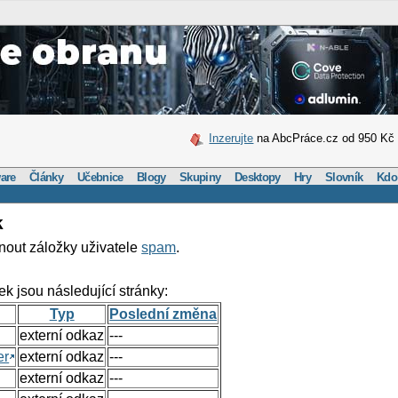
Inzerujte
na AbcPráce.cz od 950 Kč
are
Články
Učebnice
Blogy
Skupiny
Desktopy
Hry
Slovník
Kdo
k
nout záložky uživatele
spam
.
ek jsou následující stránky:
Typ
Poslední změna
externí odkaz
---
er
externí odkaz
---
externí odkaz
---