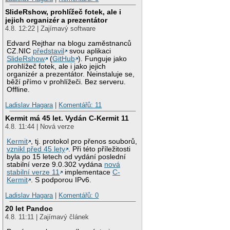
SlideRshow, prohlížeč fotek, ale i
jejich organizér a prezentátor
4.8. 12:22 | Zajímavý software
Edvard Rejthar na blogu zaměstnanců
CZ.NIC
představil
svou aplikaci
SlideRshow
(
GitHub
). Funguje jako
prohlížeč fotek, ale i jako jejich
organizér a prezentátor. Neinstaluje se,
běží přímo v prohlížeči. Bez serveru.
Offline.
Ladislav Hagara
|
Komentářů: 11
Kermit má 45 let. Vydán C-Kermit 11
4.8. 11:44 | Nová verze
Kermit
, tj. protokol pro přenos souborů,
vznikl před 45 lety
. Při této příležitosti
byla po 15 letech od vydání poslední
stabilní verze 9.0.302 vydána
nová
stabilní verze 11
implementace
C-
Kermit
. S podporou IPv6.
Ladislav Hagara
|
Komentářů: 0
20 let Pandoc
4.8. 11:11 | Zajímavý článek