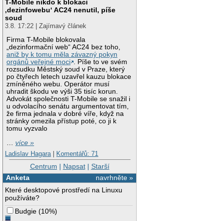
T-Mobile nikdo k blokaci
‚dezinfowebu‘ AC24 nenutil, píše
soud
3.8. 17:22 | Zajímavý článek
Firma T-Mobile blokovala
„dezinformační web“ AC24 bez toho,
aniž by k tomu měla závazný pokyn
orgánů veřejné moci
. Píše to ve svém
rozsudku Městský soud v Praze, který
po čtyřech letech uzavřel kauzu blokace
zmíněného webu. Operátor musí
uhradit škodu ve výši 35 tisíc korun.
Advokát společnosti T-Mobile se snažil i
u odvolacího senátu argumentovat tím,
že firma jednala v dobré víře, když na
stránky omezila přístup poté, co ji k
tomu vyzvalo
…
více »
Ladislav Hagara
|
Komentářů: 71
Centrum
|
Napsat
|
Starší
Anketa
navrhněte »
Které desktopové prostředí na Linuxu
používáte?
Budgie
(
10%
)