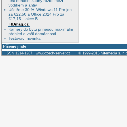
test nenašel žádný rozdíl mezi
vodíkem a antiv
Ušetřete 30 %: Windows 11 Pro jen
za €22,50 a Office 2024 Pro za
€17,15 – akce B
HDmag.cz
Kamery do bytu přinesou maximální
přehled o vaší domácnosti
Testovací novinka
Píšeme jinde
ISSN 1214-1267
www.czech-server.cz
© 1999-2015
Nitemedia s. r. 