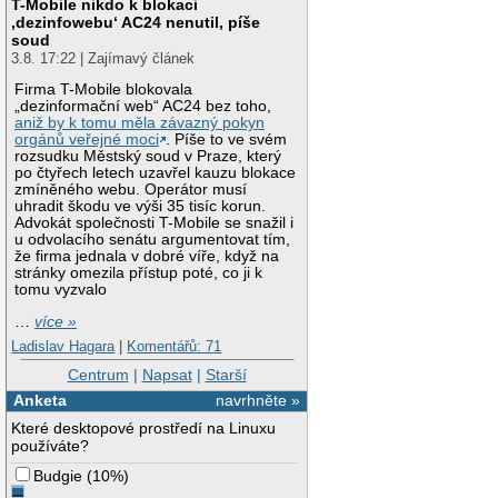
T-Mobile nikdo k blokaci
‚dezinfowebu‘ AC24 nenutil, píše
soud
3.8. 17:22 | Zajímavý článek
Firma T-Mobile blokovala
„dezinformační web“ AC24 bez toho,
aniž by k tomu měla závazný pokyn
orgánů veřejné moci
. Píše to ve svém
rozsudku Městský soud v Praze, který
po čtyřech letech uzavřel kauzu blokace
zmíněného webu. Operátor musí
uhradit škodu ve výši 35 tisíc korun.
Advokát společnosti T-Mobile se snažil i
u odvolacího senátu argumentovat tím,
že firma jednala v dobré víře, když na
stránky omezila přístup poté, co ji k
tomu vyzvalo
…
více »
Ladislav Hagara
|
Komentářů: 71
Centrum
|
Napsat
|
Starší
Anketa
navrhněte »
Které desktopové prostředí na Linuxu
používáte?
Budgie
(
10%
)