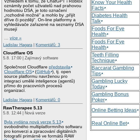
Vzhledem k tomu, že ChatGPT i Roblox
Know Your Health
oznámily počet uživatelů nad prahovou
Facts
hodnotou DSA, je toto označení
„rozhodně možné“ a mohlo by „přijít
Diabetes Health
dříve či později“. On-line platformy a
Talk
vyhledávače zařazené na seznamy DSA
Foods For Eye
musejí
Health
…
více »
Foods For Eye
Ladislav Hagara
|
Komentářů: 3
Health
Cloudflare OS
Teeth Filling
5.8. 17:00 | Zajímavý software
Technique
Společnost Cloudflare
představila
Baccarat Gambling
Cloudflare OS
(
GitHub
), tj. open
Tips
source platformu navrženou pro
Gambling Lucky
integraci umělé inteligence (agentů)
přímo do pracovních procesů
Today
organizací.
Gambling Bonus
Poker
Ladislav Hagara
|
Komentářů: 0
RawTherapee 5.13
Online Betting Ideas
5.8. 12:44 | Nová verze
Byla vydána nová verze 5.13
Real Online Bet
svobodného multiplatformního softwaru
pro konverzi a zpracování digitálních
fotografií primárně ve formátů RAW