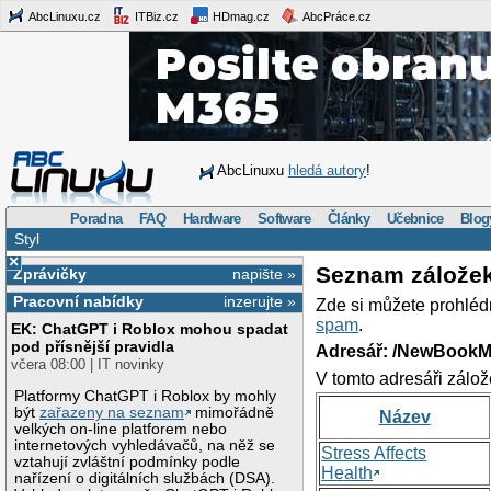
AbcLinuxu.cz
ITBiz.cz
HDmag.cz
AbcPráce.cz
AbcLinuxu
hledá autory
!
Poradna
FAQ
Hardware
Software
Články
Učebnice
Blog
Styl
×
Seznam zálože
Zprávičky
napište »
Pracovní nabídky
inzerujte »
Zde si můžete prohléd
spam
.
EK: ChatGPT i Roblox mohou spadat
pod přísnější pravidla
Adresář: /NewBookM
včera 08:00 | IT novinky
V tomto adresáři zálož
Platformy ChatGPT i Roblox by mohly
být
zařazeny na seznam
mimořádně
Název
velkých on-line platforem nebo
internetových vyhledávačů, na něž se
Stress Affects
vztahují zvláštní podmínky podle
Health
nařízení o digitálních službách (DSA).