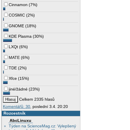
Cinnamon
(
7%
)
COSMIC
(
2%
)
GNOME
(
18%
)
KDE Plasma
(
30%
)
LXQt
(
6%
)
MATE
(
6%
)
TDE
(
2%
)
Xfce
(
15%
)
jiné/žádné
(
23%
)
Celkem 2335 hlasů
Komentářů: 30
, poslední 3.4. 20:20
Rozcestník
AbcLinuxu
Týden na ScienceMag.cz: Vylepšený