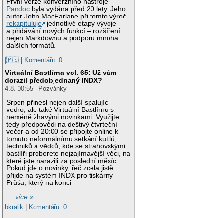
První verze konverzního nástroje
Pandoc
byla vydána před 20 lety. Jeho
autor John MacFarlane při tomto výročí
rekapituluje
jednotlivé etapy vývoje
a přidávání nových funkcí – rozšíření
nejen Markdownu a podporu mnoha
dalších formátů.
|🇵🇸
|
Komentářů: 0
Virtuální Bastlírna vol. 65: Už vám
dorazil předobjednaný INDX?
4.8. 00:55 | Pozvánky
Srpen přinesl nejen další spalující
vedro, ale také Virtuální Bastlírnu s
neméně žhavými novinkami. Využijte
tedy předpovědi na deštivý čtvrteční
večer a od 20:00 se připojte online k
tomuto neformálnímu setkání kutilů,
techniků a vědců, kde se strahovskými
bastlíři proberete nejzajímavější věci, na
které jste narazili za poslední měsíc.
Pokud jde o novinky, řeč zcela jistě
přijde na systém INDX pro tiskárny
Průša, který na konci
…
více »
bkralik
|
Komentářů: 0