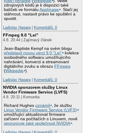
RawTherapee
(
Wikipedie
). Vedle
zdrojových kódů je k dispozici také
balíček ve formátu
AppImage
. Stačí jej
stáhnout, nastavit právo ke spuštění a
spustit.
Ladislav Hagara
|
Komentářů: 0
FFmpeg 9.0 "Lei"
4.8. 20:44 | Zajímavý článek
Jean-Baptiste Kempf na svém blogu
představil novou verzi 9.0 "Lei"
kolekce
svobodného softwaru umožňujícího
nahrávání, konverzi a streamovaní
digitálního zvuku a obrazu
FFmpeg
(
Wikipedie
).
Ladislav Hagara
|
Komentářů: 0
NVIDIA sponzorem služby Linux
Vendor Firmware Service (LVFS)
4.8. 20:11 | Komunita
Richard Hughes
oznámil
, že službu
Linux Vendor Firmware Service (LVFS)
umožňující aktualizovat firmware
zařízení na počítačích s Linuxem, nově
sponzoruje také společnost NVIDIA
.
Ladislav Hagara
|
Komentářů: 0