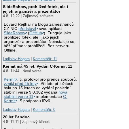
SlideRshow, prohlížeč fotek, ale i
jejich organizér a prezentátor
4.8. 12:22 | Zajímavý software
Edvard Rejthar na blogu zaměstnanců
CZ.NIC
představil
svou aplikaci
SlideRshow
(
GitHub
). Funguje jako
prohlížeč fotek, ale i jako jejich
organizér a prezentátor. Neinstaluje se,
běží přímo v prohlížeči. Bez serveru.
Offline.
Ladislav Hagara
|
Komentářů: 11
Kermit má 45 let. Vydán C-Kermit 11
4.8. 11:44 | Nová verze
Kermit
, tj. protokol pro přenos souborů,
vznikl před 45 lety
. Při této příležitosti
byla po 15 letech od vydání poslední
stabilní verze 9.0.302 vydána
nová
stabilní verze 11
implementace
C-
Kermit
. S podporou IPv6.
Ladislav Hagara
|
Komentářů: 0
20 let Pandoc
4.8. 11:11 | Zajímavý článek