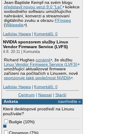
Jean-Baptiste Kempf na svém blogu
představil novou verzi 9.0 "Lei"
kolekce
svobodného softwaru umožňujícího
nahrávání, konverzi a streamovaní
digitálního zvuku a obrazu
FFmpeg
(
Wikipedie
).
Ladislav Hagara
|
Komentářů: 0
NVIDIA sponzorem služby Linux
Vendor Firmware Service (LVFS)
4.8. 20:11 | Komunita
Richard Hughes
oznámil
, že službu
Linux Vendor Firmware Service (LVFS)
umožňující aktualizovat firmware
zařízení na počítačích s Linuxem, nově
sponzoruje také společnost NVIDIA
.
Ladislav Hagara
|
Komentářů: 0
Centrum
|
Napsat
|
Starší
Anketa
navrhněte »
Které desktopové prostředí na Linuxu
používáte?
Budgie
(
10%
)
Cinnamon
(
7%
)