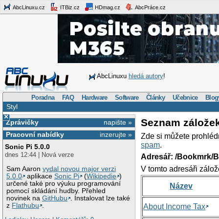
AbcLinuxu.cz
ITBiz.cz
HDmag.cz
AbcPráce.cz
AbcLinuxu
hledá autory
!
Poradna
FAQ
Hardware
Software
Články
Učebnice
Blog
Styl
×
Seznam zálože
Zprávičky
napište »
Pracovní nabídky
inzerujte »
Zde si můžete prohléd
spam
.
Sonic Pi 5.0.0
dnes 12:44 | Nová verze
Adresář: /Bookmrk/
V tomto adresáři zálož
Sam Aaron
vydal novou major verzi
5.0.0
aplikace
Sonic Pi
(
Wikipedie
)
určené také pro výuku programování
Název
pomocí skládání hudby. Přehled
novinek na
GitHubu
. Instalovat lze také
z
Flathubu
.
About Income Tax