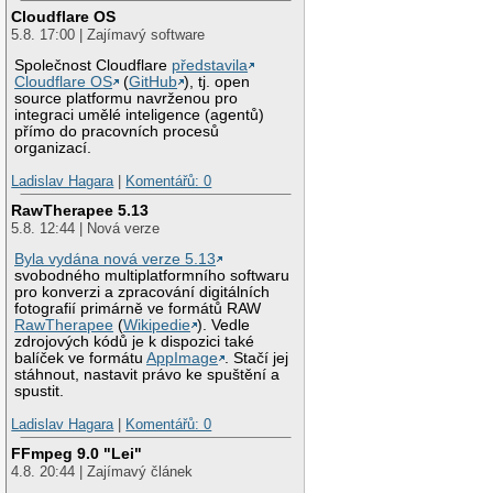
Cloudflare OS
5.8. 17:00 | Zajímavý software
Společnost Cloudflare
představila
Cloudflare OS
(
GitHub
), tj. open
source platformu navrženou pro
integraci umělé inteligence (agentů)
přímo do pracovních procesů
organizací.
Ladislav Hagara
|
Komentářů: 0
RawTherapee 5.13
5.8. 12:44 | Nová verze
Byla vydána nová verze 5.13
svobodného multiplatformního softwaru
pro konverzi a zpracování digitálních
fotografií primárně ve formátů RAW
RawTherapee
(
Wikipedie
). Vedle
zdrojových kódů je k dispozici také
balíček ve formátu
AppImage
. Stačí jej
stáhnout, nastavit právo ke spuštění a
spustit.
Ladislav Hagara
|
Komentářů: 0
FFmpeg 9.0 "Lei"
4.8. 20:44 | Zajímavý článek