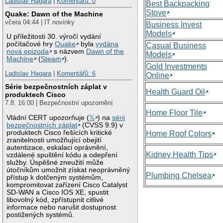
Ladislav Hagara
|
Komentářů: 0
Best Backpacking
Stove
Quake: Dawn of the Machine
včera 04:44 | IT novinky
Business Invest
Models
U příležitosti 30. výročí vydání
počítačové hry
Quake
byla
vydána
Casual Business
nová epizoda
s názvem
Dawn of the
Models
Machine
(
Steam
).
Gold Investments
Ladislav Hagara
|
Komentářů: 6
Online
Série bezpečnostních záplat v
Health Guard Oil
produktech Cisco
7.8. 16:00 | Bezpečnostní upozornění
Home Floor Tile
Vládní CERT upozorňuje (
𝕏
) na
sérii
bezpečnostních záplat
(CVSS 9.9) v
produktech Cisco řešících kritické
Home Roof Colors
zranitelnosti umožňující obejití
autentizace, eskalaci oprávnění,
Kidney Health Tips
vzdálené spuštění kódu a odepření
služby. Úspěšné zneužití může
útočníkům umožnit získat neoprávněný
Plumbing Chelsea
přístup k dotčeným systémům,
kompromitovat zařízení Cisco Catalyst
SD-WAN a Cisco IOS XE, spustit
libovolný kód, zpřístupnit citlivé
informace nebo narušit dostupnost
postižených systémů.