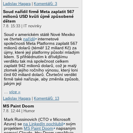
Ladislav Hagara
|
Komentářů: 3
Soud nařídil firmě Meta zaplatit 567
milionů USD kvůli újmě způsobené
dětem
7.8. 15:33 | IT novinky
Soud v americkém státě Nové Mexiko
ve čtvrtek
nařídil
internetové
společnosti Meta Platforms zaplatit 567
milionů dolarů (téměř 12 miliard Kč) za
újmy, které její platformy působí mladým
lidem. S přihlédnutím k dřívějšímu
verdiktu tak má společnost celkem
zaplatit 942 milionů dolarů, což je malý
zlomek jejího ročního výnosu, který loni
činil 60 miliard dolarů. Čtvrteční verdikt
firmě také nařizuje, aby změnila způsob,
jakým její
…
více »
Ladislav Hagara
|
Komentářů: 13
MS Paint Doom
7.8. 12:44 | Humor
Mark Russinovich (CTO v Microsoft
Azure) se
na LinkedIn pochlubil
svým
projektem
MS Paint Doom
napsaným
pomocí Claude. Hru Doom umožňuje