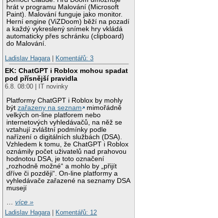
hrát v programu Malování (Microsoft
Paint). Malování funguje jako monitor.
Herní engine (ViZDoom) běží na pozadí
a každý vykreslený snímek hry vkládá
automaticky přes schránku (clipboard)
do Malování.
Ladislav Hagara
|
Komentářů: 3
EK: ChatGPT i Roblox mohou spadat
pod přísnější pravidla
6.8. 08:00 | IT novinky
Platformy ChatGPT i Roblox by mohly
být
zařazeny na seznam
mimořádně
velkých on-line platforem nebo
internetových vyhledávačů, na něž se
vztahují zvláštní podmínky podle
nařízení o digitálních službách (DSA).
Vzhledem k tomu, že ChatGPT i Roblox
oznámily počet uživatelů nad prahovou
hodnotou DSA, je toto označení
„rozhodně možné“ a mohlo by „přijít
dříve či později“. On-line platformy a
vyhledávače zařazené na seznamy DSA
musejí
…
více »
Ladislav Hagara
|
Komentářů: 12