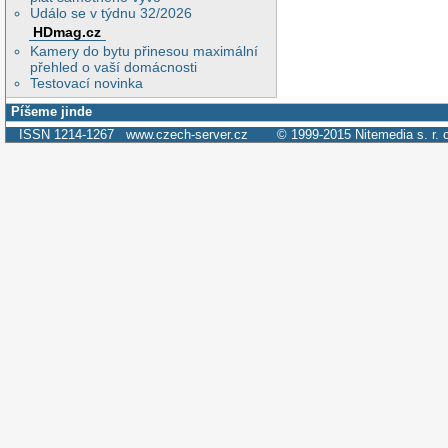
Událo se v týdnu 32/2026
HDmag.cz
Kamery do bytu přinesou maximální
přehled o vaší domácnosti
Testovací novinka
Píšeme jinde
ISSN 1214-1267
www.czech-server.cz
© 1999-2015
Nitemedia s. r. 