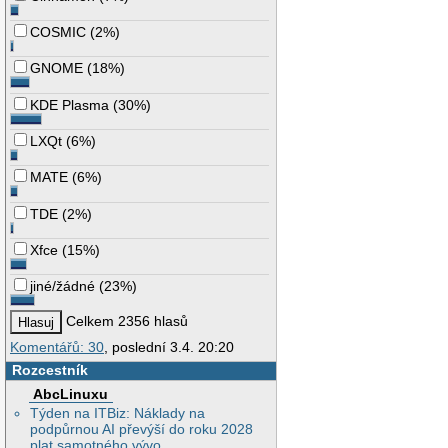
COSMIC
(
2%
)
GNOME
(
18%
)
KDE Plasma
(
30%
)
LXQt
(
6%
)
MATE
(
6%
)
TDE
(
2%
)
Xfce
(
15%
)
jiné/žádné
(
23%
)
Celkem 2356 hlasů
Komentářů: 30
, poslední 3.4. 20:20
Rozcestník
AbcLinuxu
Týden na ITBiz: Náklady na
podpůrnou AI převýší do roku 2028
plat samotného vývo