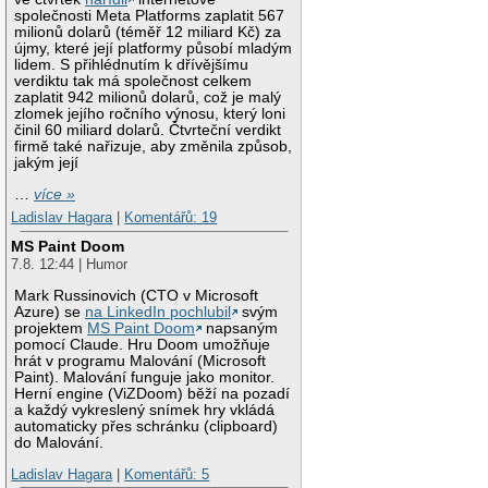
společnosti Meta Platforms zaplatit 567
milionů dolarů (téměř 12 miliard Kč) za
újmy, které její platformy působí mladým
lidem. S přihlédnutím k dřívějšímu
verdiktu tak má společnost celkem
zaplatit 942 milionů dolarů, což je malý
zlomek jejího ročního výnosu, který loni
činil 60 miliard dolarů. Čtvrteční verdikt
firmě také nařizuje, aby změnila způsob,
jakým její
…
více »
Ladislav Hagara
|
Komentářů: 19
MS Paint Doom
7.8. 12:44 | Humor
Mark Russinovich (CTO v Microsoft
Azure) se
na LinkedIn pochlubil
svým
projektem
MS Paint Doom
napsaným
pomocí Claude. Hru Doom umožňuje
hrát v programu Malování (Microsoft
Paint). Malování funguje jako monitor.
Herní engine (ViZDoom) běží na pozadí
a každý vykreslený snímek hry vkládá
automaticky přes schránku (clipboard)
do Malování.
Ladislav Hagara
|
Komentářů: 5