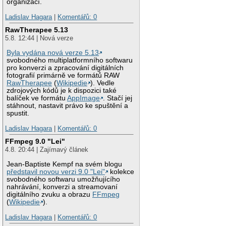
organizací.
Ladislav Hagara
|
Komentářů: 0
RawTherapee 5.13
5.8. 12:44 | Nová verze
Byla vydána nová verze 5.13
svobodného multiplatformního softwaru
pro konverzi a zpracování digitálních
fotografií primárně ve formátů RAW
RawTherapee
(
Wikipedie
). Vedle
zdrojových kódů je k dispozici také
balíček ve formátu
AppImage
. Stačí jej
stáhnout, nastavit právo ke spuštění a
spustit.
Ladislav Hagara
|
Komentářů: 0
FFmpeg 9.0 "Lei"
4.8. 20:44 | Zajímavý článek
Jean-Baptiste Kempf na svém blogu
představil novou verzi 9.0 "Lei"
kolekce
svobodného softwaru umožňujícího
nahrávání, konverzi a streamovaní
digitálního zvuku a obrazu
FFmpeg
(
Wikipedie
).
Ladislav Hagara
|
Komentářů: 0