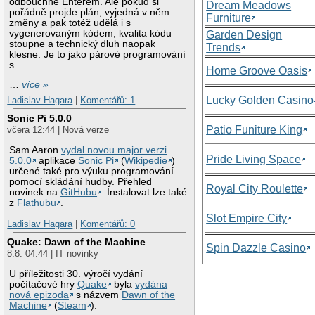
odbouchne Enterem. Ale pokud si
Dream Meadows
pořádně projde plán, vyjedná v něm
Furniture
změny a pak totéž udělá i s
vygenerovaným kódem, kvalita kódu
Garden Design
stoupne a technický dluh naopak
Trends
klesne. Je to jako párové programování
s
Home Groove Oasis
…
více »
Lucky Golden Casino
Ladislav Hagara
|
Komentářů: 1
Sonic Pi 5.0.0
Patio Funiture King
včera 12:44 | Nová verze
Sam Aaron
vydal novou major verzi
Pride Living Space
5.0.0
aplikace
Sonic Pi
(
Wikipedie
)
určené také pro výuku programování
pomocí skládání hudby. Přehled
Royal City Roulette
novinek na
GitHubu
. Instalovat lze také
z
Flathubu
.
Slot Empire City
Ladislav Hagara
|
Komentářů: 0
Quake: Dawn of the Machine
Spin Dazzle Casino
8.8. 04:44 | IT novinky
U příležitosti 30. výročí vydání
počítačové hry
Quake
byla
vydána
nová epizoda
s názvem
Dawn of the
Machine
(
Steam
).