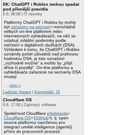
EK: ChatGPT i Roblox mohou spadat
pod přísnější pravidla
6.8. 08:00 | IT novinky
Platformy ChatGPT i Roblox by mohly
být
zařazeny na seznam
mimořádně
velkých on-line platforem nebo
internetových vyhledávačů, na něž se
vztahují zvláštní podmínky podle
nařízení o digitálních službách (DSA).
Vzhledem k tomu, že ChatGPT i Roblox
oznámily počet uživatelů nad prahovou
hodnotou DSA, je toto označení
„rozhodně možné“ a mohlo by „přijít
dříve či později“. On-line platformy a
vyhledávače zařazené na seznamy DSA
musejí
…
více »
Ladislav Hagara
|
Komentářů: 15
Cloudflare OS
5.8. 17:00 | Zajímavý software
Společnost Cloudflare
představila
Cloudflare OS
(
GitHub
), tj. open
source platformu navrženou pro
integraci umělé inteligence (agentů)
přímo do pracovních procesů