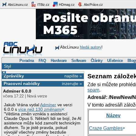
AbcLinuxu.cz
ITBiz.cz
HDmag.cz
AbcPráce.cz
AbcLinuxu
hledá autory
!
Poradna
FAQ
Hardware
Software
Články
Učebnice
Blog
Styl
×
Seznam zálože
Zprávičky
napište »
Pracovní nabídky
inzerujte »
Zde si můžete prohléd
spam
.
Adminer 6.0.0
včera 17:22 | Nová verze
Adresář: /New/New/N
V tomto adresáři zálož
Jakub Vrána vydal
Adminer
ve verzi
6.0.0 s
více než 130 změnami
:
"Většina změn vznikla s asistencí
Název
Claude Opus 5. Někteří lidi se bojí, že AI
asistence může kód zamořit technickým
dluhem. To je jistě pravda, pokud
Craze Gambles
vývojář všechny změny bezduše