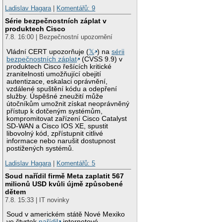
Ladislav Hagara
|
Komentářů: 9
Série bezpečnostních záplat v
produktech Cisco
7.8. 16:00 | Bezpečnostní upozornění
Vládní CERT upozorňuje (
𝕏
) na
sérii
bezpečnostních záplat
(CVSS 9.9) v
produktech Cisco řešících kritické
zranitelnosti umožňující obejití
autentizace, eskalaci oprávnění,
vzdálené spuštění kódu a odepření
služby. Úspěšné zneužití může
útočníkům umožnit získat neoprávněný
přístup k dotčeným systémům,
kompromitovat zařízení Cisco Catalyst
SD-WAN a Cisco IOS XE, spustit
libovolný kód, zpřístupnit citlivé
informace nebo narušit dostupnost
postižených systémů.
Ladislav Hagara
|
Komentářů: 5
Soud nařídil firmě Meta zaplatit 567
milionů USD kvůli újmě způsobené
dětem
7.8. 15:33 | IT novinky
Soud v americkém státě Nové Mexiko
ve čtvrtek
nařídil
internetové