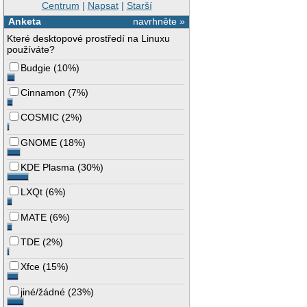
Centrum
|
Napsat
|
Starší
Anketa
navrhněte »
Které desktopové prostředí na Linuxu
používáte?
Budgie
(
10%
)
Cinnamon
(
7%
)
COSMIC
(
2%
)
GNOME
(
18%
)
KDE Plasma
(
30%
)
LXQt
(
6%
)
MATE
(
6%
)
TDE
(
2%
)
Xfce
(
15%
)
jiné/žádné
(
23%
)