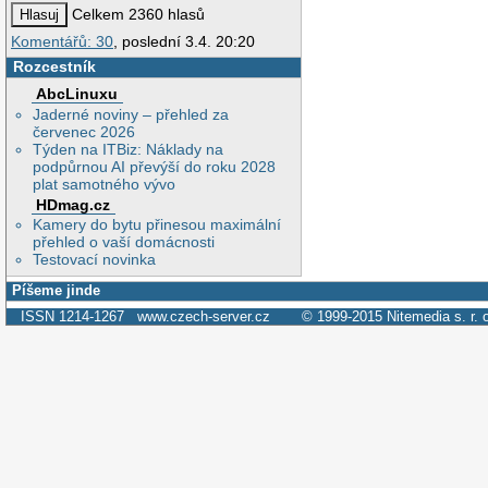
Celkem 2360 hlasů
Komentářů: 30
, poslední 3.4. 20:20
Rozcestník
AbcLinuxu
Jaderné noviny – přehled za
červenec 2026
Týden na ITBiz: Náklady na
podpůrnou AI převýší do roku 2028
plat samotného vývo
HDmag.cz
Kamery do bytu přinesou maximální
přehled o vaší domácnosti
Testovací novinka
Píšeme jinde
ISSN 1214-1267
www.czech-server.cz
© 1999-2015
Nitemedia s. r. 