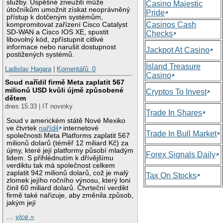
služby. Úspěšné zneužití může
Casino Majestic
útočníkům umožnit získat neoprávněný
Pride
přístup k dotčeným systémům,
Casinos Cash
kompromitovat zařízení Cisco Catalyst
SD-WAN a Cisco IOS XE, spustit
Checks
libovolný kód, zpřístupnit citlivé
informace nebo narušit dostupnost
Jackpot At Casino
postižených systémů.
Island Treasure
Ladislav Hagara
|
Komentářů: 0
Casino
Soud nařídil firmě Meta zaplatit 567
milionů USD kvůli újmě způsobené
Cryptos To Invest
dětem
dnes 15:33 | IT novinky
Trade In Shares
Soud v americkém státě Nové Mexiko
ve čtvrtek
nařídil
internetové
Trade In Bull Market
společnosti Meta Platforms zaplatit 567
milionů dolarů (téměř 12 miliard Kč) za
újmy, které její platformy působí mladým
Forex Signals Daily
lidem. S přihlédnutím k dřívějšímu
verdiktu tak má společnost celkem
zaplatit 942 milionů dolarů, což je malý
Tax On Stocks
zlomek jejího ročního výnosu, který loni
činil 60 miliard dolarů. Čtvrteční verdikt
firmě také nařizuje, aby změnila způsob,
jakým její
…
více »