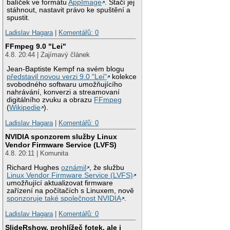
balíček ve formátu
AppImage
. Stačí jej
stáhnout, nastavit právo ke spuštění a
spustit.
Ladislav Hagara
|
Komentářů: 0
FFmpeg 9.0 "Lei"
4.8. 20:44 | Zajímavý článek
Jean-Baptiste Kempf na svém blogu
představil novou verzi 9.0 "Lei"
kolekce
svobodného softwaru umožňujícího
nahrávání, konverzi a streamovaní
digitálního zvuku a obrazu
FFmpeg
(
Wikipedie
).
Ladislav Hagara
|
Komentářů: 0
NVIDIA sponzorem služby Linux
Vendor Firmware Service (LVFS)
4.8. 20:11 | Komunita
Richard Hughes
oznámil
, že službu
Linux Vendor Firmware Service (LVFS)
umožňující aktualizovat firmware
zařízení na počítačích s Linuxem, nově
sponzoruje také společnost NVIDIA
.
Ladislav Hagara
|
Komentářů: 0
SlideRshow, prohlížeč fotek, ale i