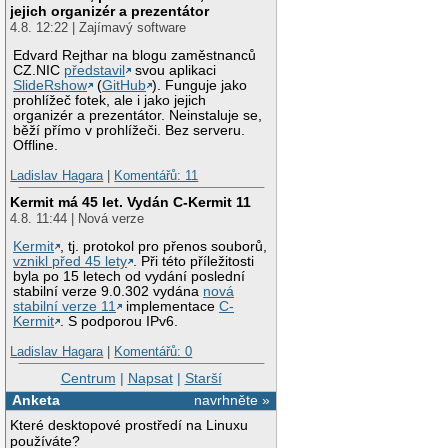
jejich organizér a prezentátor
4.8. 12:22 | Zajímavý software
Edvard Rejthar na blogu zaměstnanců
CZ.NIC
představil
svou aplikaci
SlideRshow
(
GitHub
). Funguje jako
prohlížeč fotek, ale i jako jejich
organizér a prezentátor. Neinstaluje se,
běží přímo v prohlížeči. Bez serveru.
Offline.
Ladislav Hagara
|
Komentářů: 11
Kermit má 45 let. Vydán C-Kermit 11
4.8. 11:44 | Nová verze
Kermit
, tj. protokol pro přenos souborů,
vznikl před 45 lety
. Při této příležitosti
byla po 15 letech od vydání poslední
stabilní verze 9.0.302 vydána
nová
stabilní verze 11
implementace
C-
Kermit
. S podporou IPv6.
Ladislav Hagara
|
Komentářů: 0
Centrum
|
Napsat
|
Starší
Anketa
navrhněte »
Které desktopové prostředí na Linuxu
používáte?