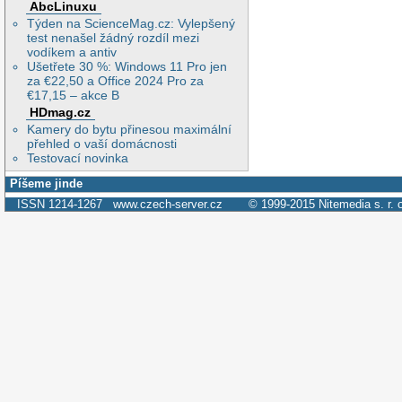
AbcLinuxu
Týden na ScienceMag.cz: Vylepšený
test nenašel žádný rozdíl mezi
vodíkem a antiv
Ušetřete 30 %: Windows 11 Pro jen
za €22,50 a Office 2024 Pro za
€17,15 – akce B
HDmag.cz
Kamery do bytu přinesou maximální
přehled o vaší domácnosti
Testovací novinka
Píšeme jinde
ISSN 1214-1267
www.czech-server.cz
© 1999-2015
Nitemedia s. r. 