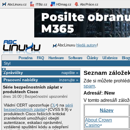
AbcLinuxu.cz
ITBiz.cz
HDmag.cz
AbcPráce.cz
AbcLinuxu
hledá autory
!
Poradna
FAQ
Hardware
Software
Články
Učebnice
Blog
Styl
×
Seznam zálože
Zprávičky
napište »
Pracovní nabídky
inzerujte »
Zde si můžete prohléd
spam
.
Série bezpečnostních záplat v
produktech Cisco
Adresář: /New
dnes 16:00 | Bezpečnostní upozornění
V tomto adresáři zálož
Vládní CERT upozorňuje (
𝕏
) na
sérii
bezpečnostních záplat
(CVSS 9.9) v
Název
produktech Cisco řešících kritické
zranitelnosti umožňující obejití
About Crown
autentizace, eskalaci oprávnění,
Casino
vzdálené spuštění kódu a odepření