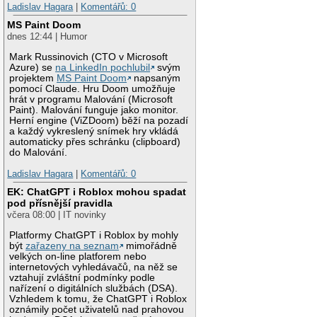
Ladislav Hagara
|
Komentářů: 0
MS Paint Doom
dnes 12:44 | Humor
Mark Russinovich (CTO v Microsoft
Azure) se
na LinkedIn pochlubil
svým
projektem
MS Paint Doom
napsaným
pomocí Claude. Hru Doom umožňuje
hrát v programu Malování (Microsoft
Paint). Malování funguje jako monitor.
Herní engine (ViZDoom) běží na pozadí
a každý vykreslený snímek hry vkládá
automaticky přes schránku (clipboard)
do Malování.
Ladislav Hagara
|
Komentářů: 0
EK: ChatGPT i Roblox mohou spadat
pod přísnější pravidla
včera 08:00 | IT novinky
Platformy ChatGPT i Roblox by mohly
být
zařazeny na seznam
mimořádně
velkých on-line platforem nebo
internetových vyhledávačů, na něž se
vztahují zvláštní podmínky podle
nařízení o digitálních službách (DSA).
Vzhledem k tomu, že ChatGPT i Roblox
oznámily počet uživatelů nad prahovou