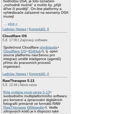
hodnotou DSA, je toto označení
„rozhodně možné“ a mohlo by „přijít
dříve či později“. On-line platformy a
vyhledávače zařazené na seznamy DSA
musejí
…
více »
Ladislav Hagara
|
Komentářů: 9
Cloudflare OS
5.8. 17:00 | Zajímavý software
Společnost Cloudflare
představila
Cloudflare OS
(
GitHub
), tj. open
source platformu navrženou pro
integraci umělé inteligence (agentů)
přímo do pracovních procesů
organizací.
Ladislav Hagara
|
Komentářů: 0
RawTherapee 5.13
5.8. 12:44 | Nová verze
Byla vydána nová verze 5.13
svobodného multiplatformního softwaru
pro konverzi a zpracování digitálních
fotografií primárně ve formátů RAW
RawTherapee
(
Wikipedie
). Vedle
zdrojových kódů je k dispozici také