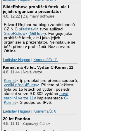
SlideRshow, prohlížeč fotek, ale i
jejich organizér a prezentátor
4.8. 12:22 | Zajímavý software
Edvard Rejthar na blogu zaměstnanců
CZ.NIC
představil
svou aplikaci
SlideRshow
(
GitHub
). Funguje jako
prohlížeč fotek, ale i jako jejich
organizér a prezentátor. Neinstaluje se,
běží přímo v prohlížeči. Bez serveru.
Offline.
Ladislav Hagara
|
Komentářů: 11
Kermit má 45 let. Vydán C-Kermit 11
4.8. 11:44 | Nová verze
Kermit
, tj. protokol pro přenos souborů,
vznikl před 45 lety
. Při této příležitosti
byla po 15 letech od vydání poslední
stabilní verze 9.0.302 vydána
nová
stabilní verze 11
implementace
C-
Kermit
. S podporou IPv6.
Ladislav Hagara
|
Komentářů: 0
20 let Pandoc
4.8. 11:11 | Zajímavý článek