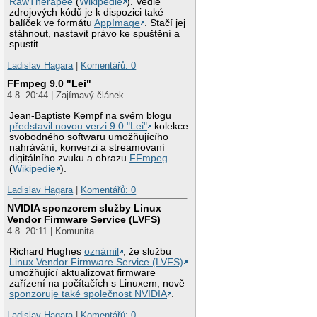
RawTherapee
(
Wikipedie
). Vedle
zdrojových kódů je k dispozici také
balíček ve formátu
AppImage
. Stačí jej
stáhnout, nastavit právo ke spuštění a
spustit.
Ladislav Hagara
|
Komentářů: 0
FFmpeg 9.0 "Lei"
4.8. 20:44 | Zajímavý článek
Jean-Baptiste Kempf na svém blogu
představil novou verzi 9.0 "Lei"
kolekce
svobodného softwaru umožňujícího
nahrávání, konverzi a streamovaní
digitálního zvuku a obrazu
FFmpeg
(
Wikipedie
).
Ladislav Hagara
|
Komentářů: 0
NVIDIA sponzorem služby Linux
Vendor Firmware Service (LVFS)
4.8. 20:11 | Komunita
Richard Hughes
oznámil
, že službu
Linux Vendor Firmware Service (LVFS)
umožňující aktualizovat firmware
zařízení na počítačích s Linuxem, nově
sponzoruje také společnost NVIDIA
.
Ladislav Hagara
|
Komentářů: 0