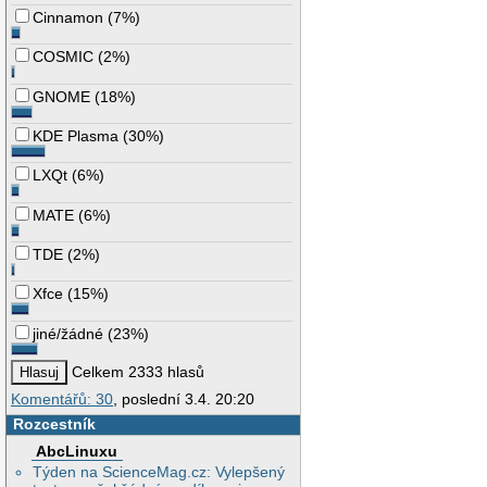
Cinnamon
(
7%
)
COSMIC
(
2%
)
GNOME
(
18%
)
KDE Plasma
(
30%
)
LXQt
(
6%
)
MATE
(
6%
)
TDE
(
2%
)
Xfce
(
15%
)
jiné/žádné
(
23%
)
Celkem 2333 hlasů
Komentářů: 30
, poslední 3.4. 20:20
Rozcestník
AbcLinuxu
Týden na ScienceMag.cz: Vylepšený