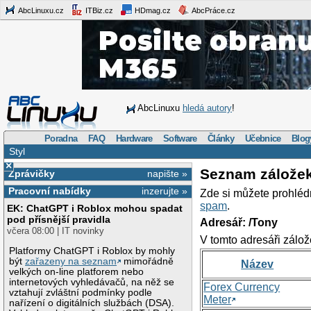
AbcLinuxu.cz
ITBiz.cz
HDmag.cz
AbcPráce.cz
AbcLinuxu
hledá autory
!
Poradna
FAQ
Hardware
Software
Články
Učebnice
Blog
Styl
×
Seznam zálože
Zprávičky
napište »
Pracovní nabídky
inzerujte »
Zde si můžete prohléd
spam
.
EK: ChatGPT i Roblox mohou spadat
pod přísnější pravidla
Adresář: /Tony
včera 08:00 | IT novinky
V tomto adresáři zálož
Platformy ChatGPT i Roblox by mohly
být
zařazeny na seznam
mimořádně
Název
velkých on-line platforem nebo
internetových vyhledávačů, na něž se
Forex Currency
vztahují zvláštní podmínky podle
Meter
nařízení o digitálních službách (DSA).