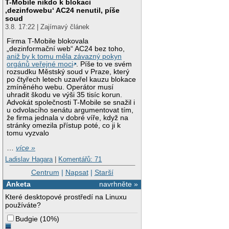
T-Mobile nikdo k blokaci
‚dezinfowebu‘ AC24 nenutil, píše
soud
3.8. 17:22 | Zajímavý článek
Firma T-Mobile blokovala
„dezinformační web“ AC24 bez toho,
aniž by k tomu měla závazný pokyn
orgánů veřejné moci
. Píše to ve svém
rozsudku Městský soud v Praze, který
po čtyřech letech uzavřel kauzu blokace
zmíněného webu. Operátor musí
uhradit škodu ve výši 35 tisíc korun.
Advokát společnosti T-Mobile se snažil i
u odvolacího senátu argumentovat tím,
že firma jednala v dobré víře, když na
stránky omezila přístup poté, co ji k
tomu vyzvalo
…
více »
Ladislav Hagara
|
Komentářů: 71
Centrum
|
Napsat
|
Starší
Anketa
navrhněte »
Které desktopové prostředí na Linuxu
používáte?
Budgie
(
10%
)