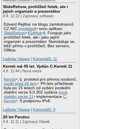
SlideRshow, prohlížeč fotek, ale i
jejich organizér a prezentátor
4.8. 12:22 | Zajímavý software
Edvard Rejthar na blogu zaměstnanců
CZ.NIC
představil
svou aplikaci
SlideRshow
(
GitHub
). Funguje jako
prohlížeč fotek, ale i jako jejich
organizér a prezentátor. Neinstaluje se,
běží přímo v prohlížeči. Bez serveru.
Offline.
Ladislav Hagara
|
Komentářů: 11
Kermit má 45 let. Vydán C-Kermit 11
4.8. 11:44 | Nová verze
Kermit
, tj. protokol pro přenos souborů,
vznikl před 45 lety
. Při této příležitosti
byla po 15 letech od vydání poslední
stabilní verze 9.0.302 vydána
nová
stabilní verze 11
implementace
C-
Kermit
. S podporou IPv6.
Ladislav Hagara
|
Komentářů: 0
20 let Pandoc
4.8. 11:11 | Zajímavý článek