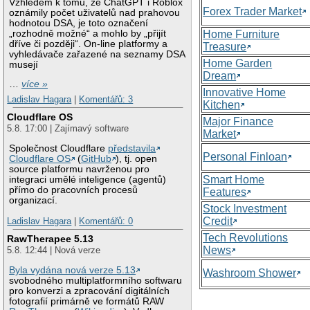
Vzhledem k tomu, že ChatGPT i Roblox
Forex Trader Market
oznámily počet uživatelů nad prahovou
hodnotou DSA, je toto označení
„rozhodně možné“ a mohlo by „přijít
Home Furniture
dříve či později“. On-line platformy a
Treasure
vyhledávače zařazené na seznamy DSA
Home Garden
musejí
Dream
…
více »
Innovative Home
Ladislav Hagara
|
Komentářů: 3
Kitchen
Cloudflare OS
Major Finance
5.8. 17:00 | Zajímavý software
Market
Společnost Cloudflare
představila
Personal Finloan
Cloudflare OS
(
GitHub
), tj. open
source platformu navrženou pro
Smart Home
integraci umělé inteligence (agentů)
přímo do pracovních procesů
Features
organizací.
Stock Investment
Credit
Ladislav Hagara
|
Komentářů: 0
Tech Revolutions
RawTherapee 5.13
News
5.8. 12:44 | Nová verze
Byla vydána nová verze 5.13
Washroom Shower
svobodného multiplatformního softwaru
pro konverzi a zpracování digitálních
fotografií primárně ve formátů RAW