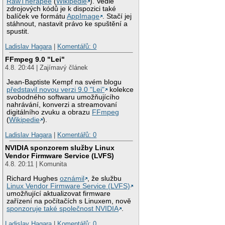
RawTherapee
(
Wikipedie
). Vedle
zdrojových kódů je k dispozici také
balíček ve formátu
AppImage
. Stačí jej
stáhnout, nastavit právo ke spuštění a
spustit.
Ladislav Hagara
|
Komentářů: 0
FFmpeg 9.0 "Lei"
4.8. 20:44 | Zajímavý článek
Jean-Baptiste Kempf na svém blogu
představil novou verzi 9.0 "Lei"
kolekce
svobodného softwaru umožňujícího
nahrávání, konverzi a streamovaní
digitálního zvuku a obrazu
FFmpeg
(
Wikipedie
).
Ladislav Hagara
|
Komentářů: 0
NVIDIA sponzorem služby Linux
Vendor Firmware Service (LVFS)
4.8. 20:11 | Komunita
Richard Hughes
oznámil
, že službu
Linux Vendor Firmware Service (LVFS)
umožňující aktualizovat firmware
zařízení na počítačích s Linuxem, nově
sponzoruje také společnost NVIDIA
.
Ladislav Hagara
|
Komentářů: 0