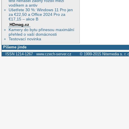
test nenašel žádný rozdíl mezi
vodíkem a antiv
Ušetřete 30 %: Windows 11 Pro jen
za €22,50 a Office 2024 Pro za
€17,15 – akce B
HDmag.cz
Kamery do bytu přinesou maximální
přehled o vaší domácnosti
Testovací novinka
Píšeme jinde
ISSN 1214-1267
www.czech-server.cz
© 1999-2015
Nitemedia s. r. 