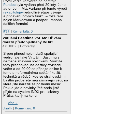
První verze konverzního nástroje
Pandoc
byla vydána před 20 lety. Jeho
autor John MacFarlane při tomto výročí
rekapituluje
jednotlivé etapy vývoje
a přidávání nových funkcí – rozšíření
nejen Markdownu a podporu mnoha
dalších formátů.
|🇵🇸
|
Komentářů: 0
Virtuální Bastlírna vol. 65: Už vám
dorazil předobjednaný INDX?
4.8. 00:55 | Pozvánky
Srpen přinesl nejen další spalující
vedro, ale také Virtuální Bastlírnu s
neméně žhavými novinkami. Využijte
tedy předpovědi na deštivý čtvrteční
večer a od 20:00 se připojte online k
tomuto neformálnímu setkání kutilů,
techniků a vědců, kde se strahovskými
bastlíři proberete nejzajímavější věci, na
které jste narazili za poslední měsíc.
Pokud jde o novinky, řeč zcela jistě
přijde na systém INDX pro tiskárny
Průša, který na konci
…
více »
bkralik
|
Komentářů: 0