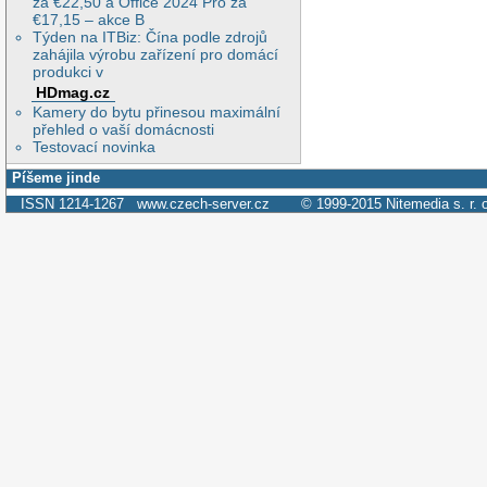
za €22,50 a Office 2024 Pro za
€17,15 – akce B
Týden na ITBiz: Čína podle zdrojů
zahájila výrobu zařízení pro domácí
produkci v
HDmag.cz
Kamery do bytu přinesou maximální
přehled o vaší domácnosti
Testovací novinka
Píšeme jinde
ISSN 1214-1267
www.czech-server.cz
© 1999-2015
Nitemedia s. r. 