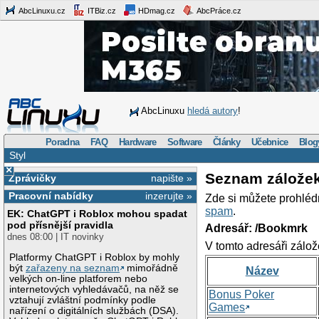
AbcLinuxu.cz
ITBiz.cz
HDmag.cz
AbcPráce.cz
AbcLinuxu
hledá autory
!
Poradna
FAQ
Hardware
Software
Články
Učebnice
Blog
Styl
×
Seznam zálože
Zprávičky
napište »
Pracovní nabídky
inzerujte »
Zde si můžete prohléd
spam
.
EK: ChatGPT i Roblox mohou spadat
pod přísnější pravidla
Adresář: /Bookmrk
dnes 08:00 | IT novinky
V tomto adresáři zálož
Platformy ChatGPT i Roblox by mohly
být
zařazeny na seznam
mimořádně
Název
velkých on-line platforem nebo
internetových vyhledávačů, na něž se
Bonus Poker
vztahují zvláštní podmínky podle
Games
nařízení o digitálních službách (DSA).