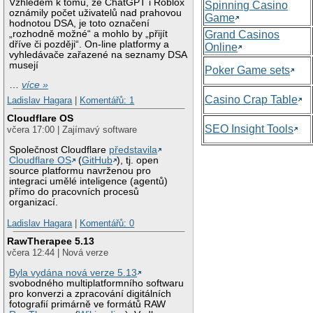
Vzhledem k tomu, že ChatGPT i Roblox
Spinning Casino
oznámily počet uživatelů nad prahovou
Game
hodnotou DSA, je toto označení
„rozhodně možné“ a mohlo by „přijít
Grand Casinos
dříve či později“. On-line platformy a
Online
vyhledávače zařazené na seznamy DSA
musejí
Poker Game sets
…
více »
Casino Crap Table
Ladislav Hagara
|
Komentářů: 1
Cloudflare OS
SEO Insight Tools
včera 17:00 | Zajímavý software
Společnost Cloudflare
představila
Cloudflare OS
(
GitHub
), tj. open
source platformu navrženou pro
integraci umělé inteligence (agentů)
přímo do pracovních procesů
organizací.
Ladislav Hagara
|
Komentářů: 0
RawTherapee 5.13
včera 12:44 | Nová verze
Byla vydána nová verze 5.13
svobodného multiplatformního softwaru
pro konverzi a zpracování digitálních
fotografií primárně ve formátů RAW