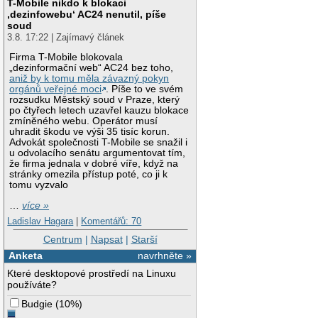
T-Mobile nikdo k blokaci
‚dezinfowebu‘ AC24 nenutil, píše
soud
3.8. 17:22 | Zajímavý článek
Firma T-Mobile blokovala
„dezinformační web“ AC24 bez toho,
aniž by k tomu měla závazný pokyn
orgánů veřejné moci
. Píše to ve svém
rozsudku Městský soud v Praze, který
po čtyřech letech uzavřel kauzu blokace
zmíněného webu. Operátor musí
uhradit škodu ve výši 35 tisíc korun.
Advokát společnosti T-Mobile se snažil i
u odvolacího senátu argumentovat tím,
že firma jednala v dobré víře, když na
stránky omezila přístup poté, co ji k
tomu vyzvalo
…
více »
Ladislav Hagara
|
Komentářů: 70
Centrum
|
Napsat
|
Starší
Anketa
navrhněte »
Které desktopové prostředí na Linuxu
používáte?
Budgie
(
10%
)