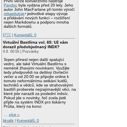
První verze konverzního nástroje
Pandoc
byla vydána před 20 lety. Jeho
autor John MacFarlane při tomto výročí
rekapituluje
jednotlivé etapy vývoje
a přidávání nových funkcí – rozšíření
nejen Markdownu a podporu mnoha
dalších formátů.
|🇵🇸
|
Komentářů: 0
Virtuální Bastlírna vol. 65: Už vám
dorazil předobjednaný INDX?
4.8. 00:55 | Pozvánky
Srpen přinesl nejen další spalující
vedro, ale také Virtuální Bastlírnu s
neméně žhavými novinkami. Využijte
tedy předpovědi na deštivý čtvrteční
večer a od 20:00 se připojte online k
tomuto neformálnímu setkání kutilů,
techniků a vědců, kde se strahovskými
bastlíři proberete nejzajímavější věci, na
které jste narazili za poslední měsíc.
Pokud jde o novinky, řeč zcela jistě
přijde na systém INDX pro tiskárny
Průša, který na konci
…
více »
bkralik
|
Komentářů: 0