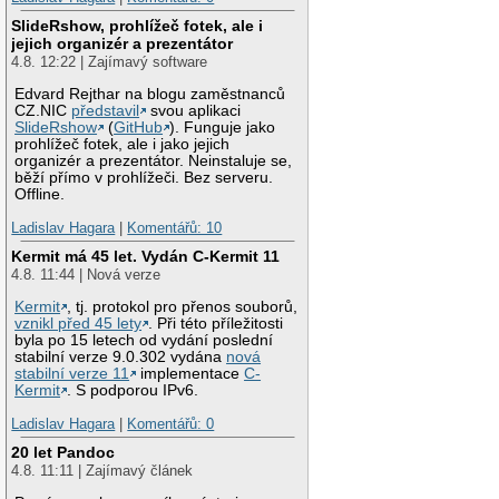
SlideRshow, prohlížeč fotek, ale i
jejich organizér a prezentátor
4.8. 12:22 | Zajímavý software
Edvard Rejthar na blogu zaměstnanců
CZ.NIC
představil
svou aplikaci
SlideRshow
(
GitHub
). Funguje jako
prohlížeč fotek, ale i jako jejich
organizér a prezentátor. Neinstaluje se,
běží přímo v prohlížeči. Bez serveru.
Offline.
Ladislav Hagara
|
Komentářů: 10
Kermit má 45 let. Vydán C-Kermit 11
4.8. 11:44 | Nová verze
Kermit
, tj. protokol pro přenos souborů,
vznikl před 45 lety
. Při této příležitosti
byla po 15 letech od vydání poslední
stabilní verze 9.0.302 vydána
nová
stabilní verze 11
implementace
C-
Kermit
. S podporou IPv6.
Ladislav Hagara
|
Komentářů: 0
20 let Pandoc
4.8. 11:11 | Zajímavý článek