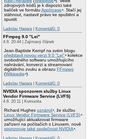
RawTherapee
(
Wikipedie
). Vedle
zdrojových kódů je k dispozici také
balíček ve formátu
AppImage
. Stačí jej
stáhnout, nastavit právo ke spuštění a
spustit.
Ladislav Hagara
|
Komentářů: 0
FFmpeg 9.0 "Lei"
4.8. 20:44 | Zajímavý článek
Jean-Baptiste Kempf na svém blogu
představil novou verzi 9.0 "Lei"
kolekce
svobodného softwaru umožňujícího
nahrávání, konverzi a streamovaní
digitálního zvuku a obrazu
FFmpeg
(
Wikipedie
).
Ladislav Hagara
|
Komentářů: 0
NVIDIA sponzorem služby Linux
Vendor Firmware Service (LVFS)
4.8. 20:11 | Komunita
Richard Hughes
oznámil
, že službu
Linux Vendor Firmware Service (LVFS)
umožňující aktualizovat firmware
zařízení na počítačích s Linuxem, nově
sponzoruje také společnost NVIDIA
.
Ladislav Hagara
|
Komentářů: 0