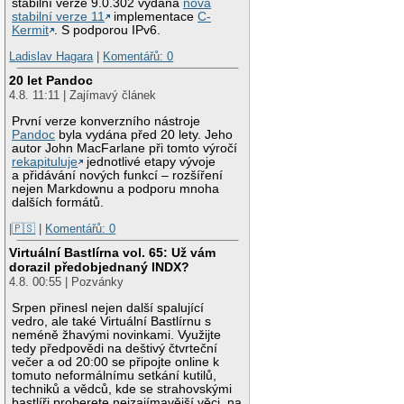
stabilní verze 9.0.302 vydána
nová
stabilní verze 11
implementace
C-
Kermit
. S podporou IPv6.
Ladislav Hagara
|
Komentářů: 0
20 let Pandoc
4.8. 11:11 | Zajímavý článek
První verze konverzního nástroje
Pandoc
byla vydána před 20 lety. Jeho
autor John MacFarlane při tomto výročí
rekapituluje
jednotlivé etapy vývoje
a přidávání nových funkcí – rozšíření
nejen Markdownu a podporu mnoha
dalších formátů.
|🇵🇸
|
Komentářů: 0
Virtuální Bastlírna vol. 65: Už vám
dorazil předobjednaný INDX?
4.8. 00:55 | Pozvánky
Srpen přinesl nejen další spalující
vedro, ale také Virtuální Bastlírnu s
neméně žhavými novinkami. Využijte
tedy předpovědi na deštivý čtvrteční
večer a od 20:00 se připojte online k
tomuto neformálnímu setkání kutilů,
techniků a vědců, kde se strahovskými
bastlíři proberete nejzajímavější věci, na