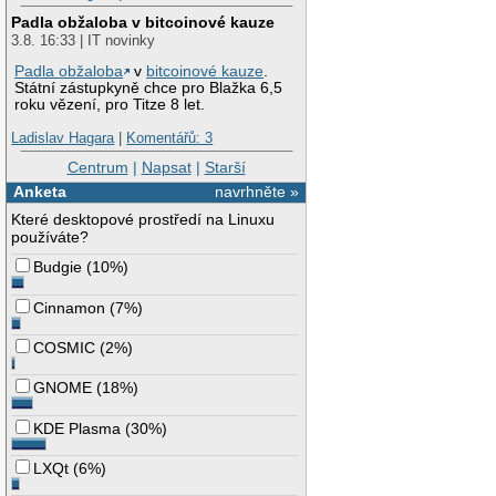
Padla obžaloba v bitcoinové kauze
3.8. 16:33 | IT novinky
Padla obžaloba
v
bitcoinové kauze
.
Státní zástupkyně chce pro Blažka 6,5
roku vězení, pro Titze 8 let.
Ladislav Hagara
|
Komentářů: 3
Centrum
|
Napsat
|
Starší
Anketa
navrhněte »
Které desktopové prostředí na Linuxu
používáte?
Budgie
(
10%
)
Cinnamon
(
7%
)
COSMIC
(
2%
)
GNOME
(
18%
)
KDE Plasma
(
30%
)
LXQt
(
6%
)