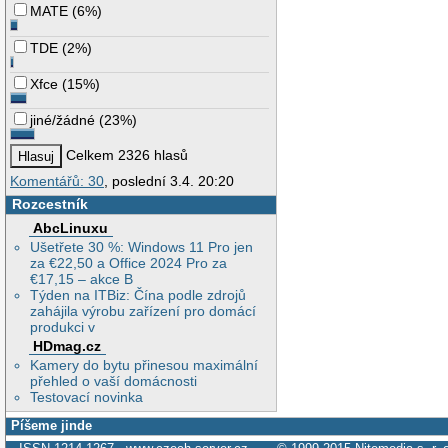
MATE
(
6%
)
TDE
(
2%
)
Xfce
(
15%
)
jiné/žádné
(
23%
)
Celkem 2326 hlasů
Komentářů: 30
, poslední 3.4. 20:20
Rozcestník
AbcLinuxu
Ušetřete 30 %: Windows 11 Pro jen
za €22,50 a Office 2024 Pro za
€17,15 – akce B
Týden na ITBiz: Čína podle zdrojů
zahájila výrobu zařízení pro domácí
produkci v
HDmag.cz
Kamery do bytu přinesou maximální
přehled o vaší domácnosti
Testovací novinka
Píšeme jinde