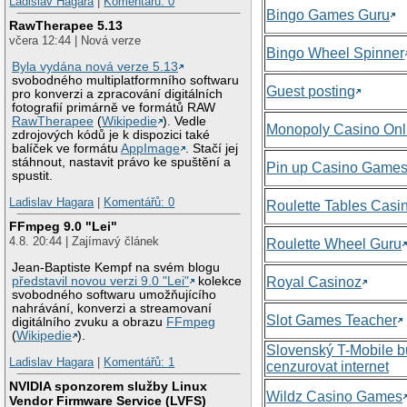
Ladislav Hagara
|
Komentářů: 0
Bingo Games Guru
RawTherapee 5.13
včera 12:44 | Nová verze
Bingo Wheel Spinner
Byla vydána nová verze 5.13
svobodného multiplatformního softwaru
Guest posting
pro konverzi a zpracování digitálních
fotografií primárně ve formátů RAW
RawTherapee
(
Wikipedie
). Vedle
Monopoly Casino Onl
zdrojových kódů je k dispozici také
balíček ve formátu
AppImage
. Stačí jej
stáhnout, nastavit právo ke spuštění a
Pin up Casino Game
spustit.
Ladislav Hagara
|
Komentářů: 0
Roulette Tables Casi
FFmpeg 9.0 "Lei"
4.8. 20:44 | Zajímavý článek
Roulette Wheel Guru
Jean-Baptiste Kempf na svém blogu
představil novou verzi 9.0 "Lei"
kolekce
Royal Casinoz
svobodného softwaru umožňujícího
nahrávání, konverzi a streamovaní
Slot Games Teacher
digitálního zvuku a obrazu
FFmpeg
(
Wikipedie
).
Slovenský T-Mobile 
Ladislav Hagara
|
Komentářů: 1
cenzurovat internet
NVIDIA sponzorem služby Linux
Wildz Casino Games
Vendor Firmware Service (LVFS)