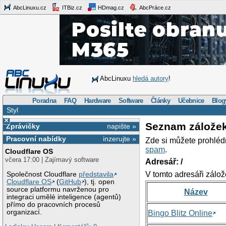
AbcLinuxu.cz
ITBiz.cz
HDmag.cz
AbcPráce.cz
AbcLinuxu
hledá autory
!
Poradna
FAQ
Hardware
Software
Články
Učebnice
Blog
Styl
×
Seznam zálože
Zprávičky
napište »
Pracovní nabídky
inzerujte »
Zde si můžete prohléd
spam
.
Cloudflare OS
včera 17:00 | Zajímavý software
Adresář: /
V tomto adresáři zálož
Společnost Cloudflare
představila
Cloudflare OS
(
GitHub
), tj. open
source platformu navrženou pro
Název
integraci umělé inteligence (agentů)
přímo do pracovních procesů
organizací.
Bingo Blitz Online