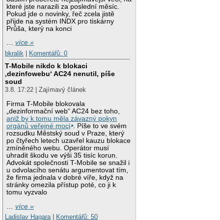
které jste narazili za poslední měsíc.
Pokud jde o novinky, řeč zcela jistě
přijde na systém INDX pro tiskárny
Průša, který na konci
…
více »
bkralik
|
Komentářů: 0
T-Mobile nikdo k blokaci
‚dezinfowebu‘ AC24 nenutil, píše
soud
3.8. 17:22 | Zajímavý článek
Firma T-Mobile blokovala
„dezinformační web“ AC24 bez toho,
aniž by k tomu měla závazný pokyn
orgánů veřejné moci
. Píše to ve svém
rozsudku Městský soud v Praze, který
po čtyřech letech uzavřel kauzu blokace
zmíněného webu. Operátor musí
uhradit škodu ve výši 35 tisíc korun.
Advokát společnosti T-Mobile se snažil i
u odvolacího senátu argumentovat tím,
že firma jednala v dobré víře, když na
stránky omezila přístup poté, co ji k
tomu vyzvalo
…
více »
Ladislav Hagara
|
Komentářů: 50