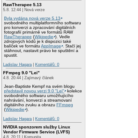
RawTherapee 5.13
5.8. 12:44 | Nová verze
Byla vydána nová verze 5.13
svobodného multiplatformního softwaru
pro konverzi a zpracování digitálních
fotografií primárně ve formátů RAW
RawTherapee
(
Wikipedie
). Vedle
zdrojových kódů je k dispozici také
balíček ve formátu
AppImage
. Stačí jej
stáhnout, nastavit právo ke spuštění a
spustit.
Ladislav Hagara
|
Komentářů: 0
FFmpeg 9.0 "Lei"
4.8. 20:44 | Zajímavý článek
Jean-Baptiste Kempf na svém blogu
představil novou verzi 9.0 "Lei"
kolekce
svobodného softwaru umožňujícího
nahrávání, konverzi a streamovaní
digitálního zvuku a obrazu
FFmpeg
(
Wikipedie
).
Ladislav Hagara
|
Komentářů: 0
NVIDIA sponzorem služby Linux
Vendor Firmware Service (LVFS)
4.8. 20:11 | Komunita