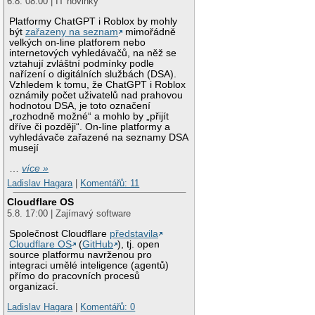
6.8. 08:00 | IT novinky
Platformy ChatGPT i Roblox by mohly
být
zařazeny na seznam
mimořádně
velkých on-line platforem nebo
internetových vyhledávačů, na něž se
vztahují zvláštní podmínky podle
nařízení o digitálních službách (DSA).
Vzhledem k tomu, že ChatGPT i Roblox
oznámily počet uživatelů nad prahovou
hodnotou DSA, je toto označení
„rozhodně možné“ a mohlo by „přijít
dříve či později“. On-line platformy a
vyhledávače zařazené na seznamy DSA
musejí
…
více »
Ladislav Hagara
|
Komentářů: 11
Cloudflare OS
5.8. 17:00 | Zajímavý software
Společnost Cloudflare
představila
Cloudflare OS
(
GitHub
), tj. open
source platformu navrženou pro
integraci umělé inteligence (agentů)
přímo do pracovních procesů
organizací.
Ladislav Hagara
|
Komentářů: 0