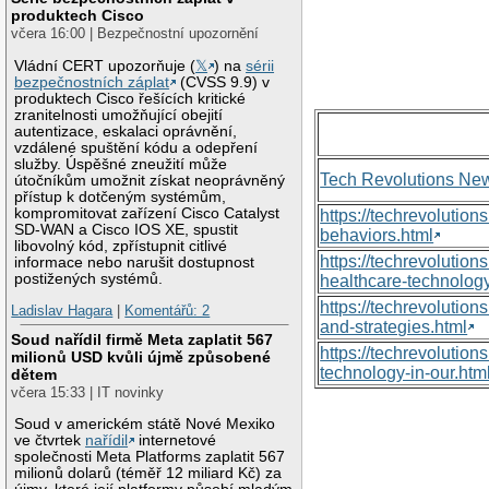
produktech Cisco
včera 16:00 | Bezpečnostní upozornění
Vládní CERT upozorňuje (
𝕏
) na
sérii
bezpečnostních záplat
(CVSS 9.9) v
produktech Cisco řešících kritické
zranitelnosti umožňující obejití
autentizace, eskalaci oprávnění,
vzdálené spuštění kódu a odepření
služby. Úspěšné zneužití může
Tech Revolutions Ne
útočníkům umožnit získat neoprávněný
přístup k dotčeným systémům,
kompromitovat zařízení Cisco Catalyst
https://techrevolutio
SD-WAN a Cisco IOS XE, spustit
behaviors.html
libovolný kód, zpřístupnit citlivé
https://techrevoluti
informace nebo narušit dostupnost
postižených systémů.
healthcare-technology
https://techrevolutio
Ladislav Hagara
|
Komentářů: 2
and-strategies.html
Soud nařídil firmě Meta zaplatit 567
https://techrevolutio
milionů USD kvůli újmě způsobené
technology-in-our.htm
dětem
včera 15:33 | IT novinky
Soud v americkém státě Nové Mexiko
ve čtvrtek
nařídil
internetové
společnosti Meta Platforms zaplatit 567
milionů dolarů (téměř 12 miliard Kč) za