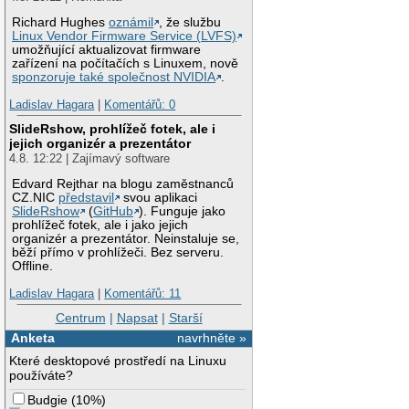
Richard Hughes
oznámil
, že službu
Linux Vendor Firmware Service (LVFS)
umožňující aktualizovat firmware
zařízení na počítačích s Linuxem, nově
sponzoruje také společnost NVIDIA
.
Ladislav Hagara
|
Komentářů: 0
SlideRshow, prohlížeč fotek, ale i
jejich organizér a prezentátor
4.8. 12:22 | Zajímavý software
Edvard Rejthar na blogu zaměstnanců
CZ.NIC
představil
svou aplikaci
SlideRshow
(
GitHub
). Funguje jako
prohlížeč fotek, ale i jako jejich
organizér a prezentátor. Neinstaluje se,
běží přímo v prohlížeči. Bez serveru.
Offline.
Ladislav Hagara
|
Komentářů: 11
Centrum
|
Napsat
|
Starší
Anketa
navrhněte »
Které desktopové prostředí na Linuxu
používáte?
Budgie
(
10%
)