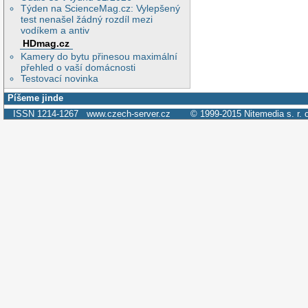
Týden na ScienceMag.cz: Vylepšený
test nenašel žádný rozdíl mezi
vodíkem a antiv
HDmag.cz
Kamery do bytu přinesou maximální
přehled o vaší domácnosti
Testovací novinka
Píšeme jinde
ISSN 1214-1267
www.czech-server.cz
© 1999-2015
Nitemedia s. r. 