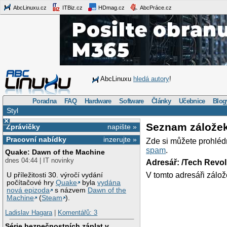
AbcLinuxu.cz
ITBiz.cz
HDmag.cz
AbcPráce.cz
AbcLinuxu
hledá autory
!
Poradna
FAQ
Hardware
Software
Články
Učebnice
Blog
Styl
×
Seznam zálože
Zprávičky
napište »
Pracovní nabídky
inzerujte »
Zde si můžete prohléd
spam
.
Quake: Dawn of the Machine
dnes 04:44 | IT novinky
Adresář: /Tech Revo
V tomto adresáři zálož
U příležitosti 30. výročí vydání
počítačové hry
Quake
byla
vydána
nová epizoda
s názvem
Dawn of the
Machine
(
Steam
).
Ladislav Hagara
|
Komentářů: 3
Série bezpečnostních záplat v