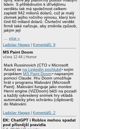
újmy, které její platformy působí mladým
lidem. S přihlédnutím k dřívějšímu
verdiktu tak má společnost celkem
zaplatit 942 milionů dolarů, což je malý
zlomek jejího ročního výnosu, který loni
činil 60 miliard dolarů. Čtvrteční verdikt
firmě také nařizuje, aby změnila způsob,
jakým její
…
více »
Ladislav Hagara
|
Komentářů: 9
MS Paint Doom
včera 12:44 | Humor
Mark Russinovich (CTO v Microsoft
Azure) se
na LinkedIn pochlubil
svým
projektem
MS Paint Doom
napsaným
pomocí Claude. Hru Doom umožňuje
hrát v programu Malování (Microsoft
Paint). Malování funguje jako monitor.
Herní engine (ViZDoom) běží na pozadí
a každý vykreslený snímek hry vkládá
automaticky přes schránku (clipboard)
do Malování.
Ladislav Hagara
|
Komentářů: 2
EK: ChatGPT i Roblox mohou spadat
pod přísnější pravidla