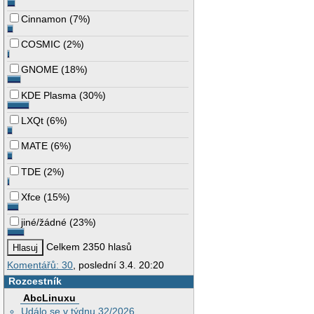
Cinnamon
(
7%
)
COSMIC
(
2%
)
GNOME
(
18%
)
KDE Plasma
(
30%
)
LXQt
(
6%
)
MATE
(
6%
)
TDE
(
2%
)
Xfce
(
15%
)
jiné/žádné
(
23%
)
Celkem 2350 hlasů
Komentářů: 30
, poslední 3.4. 20:20
Rozcestník
AbcLinuxu
Událo se v týdnu 32/2026