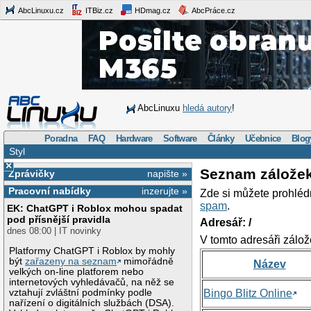
AbcLinuxu.cz
ITBiz.cz
HDmag.cz
AbcPráce.cz
AbcLinuxu
hledá autory
!
Poradna
FAQ
Hardware
Software
Články
Učebnice
Blog
Styl
×
Seznam zálože
Zprávičky
napište »
Pracovní nabídky
inzerujte »
Zde si můžete prohléd
spam
.
EK: ChatGPT i Roblox mohou spadat
pod přísnější pravidla
Adresář: /
dnes 08:00 | IT novinky
V tomto adresáři zálož
Platformy ChatGPT i Roblox by mohly
být
zařazeny na seznam
mimořádně
Název
velkých on-line platforem nebo
internetových vyhledávačů, na něž se
vztahují zvláštní podmínky podle
Bingo Blitz Online
nařízení o digitálních službách (DSA).