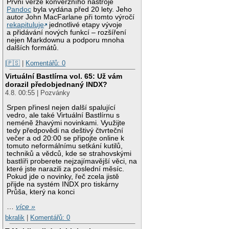
První verze konverzního nástroje
Pandoc
byla vydána před 20 lety. Jeho
autor John MacFarlane při tomto výročí
rekapituluje
jednotlivé etapy vývoje
a přidávání nových funkcí – rozšíření
nejen Markdownu a podporu mnoha
dalších formátů.
|🇵🇸
|
Komentářů: 0
Virtuální Bastlírna vol. 65: Už vám
dorazil předobjednaný INDX?
4.8. 00:55 | Pozvánky
Srpen přinesl nejen další spalující
vedro, ale také Virtuální Bastlírnu s
neméně žhavými novinkami. Využijte
tedy předpovědi na deštivý čtvrteční
večer a od 20:00 se připojte online k
tomuto neformálnímu setkání kutilů,
techniků a vědců, kde se strahovskými
bastlíři proberete nejzajímavější věci, na
které jste narazili za poslední měsíc.
Pokud jde o novinky, řeč zcela jistě
přijde na systém INDX pro tiskárny
Průša, který na konci
…
více »
bkralik
|
Komentářů: 0