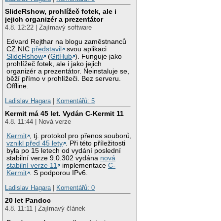
SlideRshow, prohlížeč fotek, ale i
jejich organizér a prezentátor
4.8. 12:22 | Zajímavý software
Edvard Rejthar na blogu zaměstnanců
CZ.NIC
představil
svou aplikaci
SlideRshow
(
GitHub
). Funguje jako
prohlížeč fotek, ale i jako jejich
organizér a prezentátor. Neinstaluje se,
běží přímo v prohlížeči. Bez serveru.
Offline.
Ladislav Hagara
|
Komentářů: 5
Kermit má 45 let. Vydán C-Kermit 11
4.8. 11:44 | Nová verze
Kermit
, tj. protokol pro přenos souborů,
vznikl před 45 lety
. Při této příležitosti
byla po 15 letech od vydání poslední
stabilní verze 9.0.302 vydána
nová
stabilní verze 11
implementace
C-
Kermit
. S podporou IPv6.
Ladislav Hagara
|
Komentářů: 0
20 let Pandoc
4.8. 11:11 | Zajímavý článek