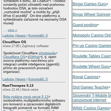
Vzhledem k tomu, že ChatGPT i Roblox
Bingo Games Guru
oznámily počet uživatelů nad prahovou
hodnotou DSA, je toto označení
„rozhodně možné“ a mohlo by „přijít
Bingo Wheel Spinner
dříve či později“. On-line platformy a
vyhledávače zařazené na seznamy DSA
musejí
Guest posting
…
více »
Monopoly Casino Onl
Ladislav Hagara
|
Komentářů: 0
Cloudflare OS
Pin up Casino Game
včera 17:00 | Zajímavý software
Společnost Cloudflare
představila
Roulette Tables Casi
Cloudflare OS
(
GitHub
), tj. open
source platformu navrženou pro
integraci umělé inteligence (agentů)
Roulette Wheel Guru
přímo do pracovních procesů
organizací.
Royal Casinoz
Ladislav Hagara
|
Komentářů: 0
RawTherapee 5.13
Slot Games Teacher
včera 12:44 | Nová verze
Slovenský T-Mobile 
Byla vydána nová verze 5.13
cenzurovat internet
svobodného multiplatformního softwaru
pro konverzi a zpracování digitálních
Wildz Casino Games
fotografií primárně ve formátů RAW