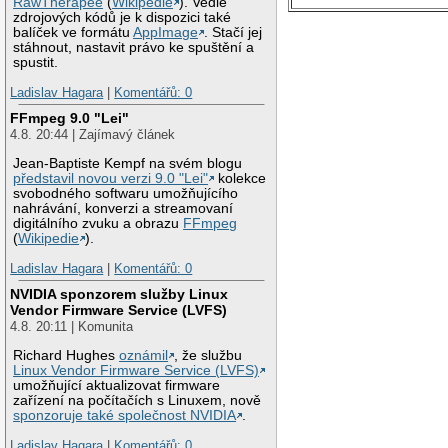
RawTherapee
(
Wikipedie
). Vedle
zdrojových kódů je k dispozici také
balíček ve formátu
AppImage
. Stačí jej
stáhnout, nastavit právo ke spuštění a
spustit.
Ladislav Hagara
|
Komentářů: 0
FFmpeg 9.0 "Lei"
4.8. 20:44 | Zajímavý článek
Jean-Baptiste Kempf na svém blogu
představil novou verzi 9.0 "Lei"
kolekce
svobodného softwaru umožňujícího
nahrávání, konverzi a streamovaní
digitálního zvuku a obrazu
FFmpeg
(
Wikipedie
).
Ladislav Hagara
|
Komentářů: 0
NVIDIA sponzorem služby Linux
Vendor Firmware Service (LVFS)
4.8. 20:11 | Komunita
Richard Hughes
oznámil
, že službu
Linux Vendor Firmware Service (LVFS)
umožňující aktualizovat firmware
zařízení na počítačích s Linuxem, nově
sponzoruje také společnost NVIDIA
.
Ladislav Hagara
|
Komentářů: 0