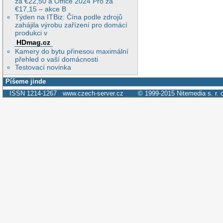
za €22,50 a Office 2024 Pro za
€17,15 – akce B
Týden na ITBiz: Čína podle zdrojů
zahájila výrobu zařízení pro domácí
produkci v
HDmag.cz
Kamery do bytu přinesou maximální
přehled o vaší domácnosti
Testovací novinka
Píšeme jinde
ISSN 1214-1267
www.czech-server.cz
© 1999-2015
Nitemedia s. r. 