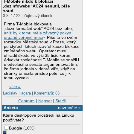
T-Mobile nikdo k blokaci
‚dezinfowebu‘ AC24 nenutil, píše
soud
3.8. 17:22 | Zajímavý článek
Firma T-Mobile blokovala
„dezinformační web“ AC24 bez toho,
aniž by k tomu měla závazný pokyn
orgánů veřejné moci
. Píše to ve svém
rozsudku Městský soud v Praze, který
po čtyřech letech uzavřel kauzu blokace
zmíněného webu. Operátor musí
uhradit škodu ve výši 35 tisíc korun.
Advokát společnosti T-Mobile se snažil i
u odvolacího senátu argumentovat tím,
že firma jednala v dobré víře, když na
stránky omezila přístup poté, co ji k
tomu vyzvalo
…
více »
Ladislav Hagara
|
Komentářů: 63
Centrum
|
Napsat
|
Starší
Anketa
navrhněte »
Které desktopové prostředí na Linuxu
používáte?
Budgie
(
10%
)