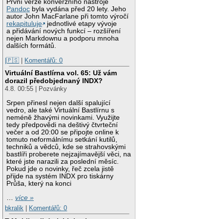
První verze konverzního nástroje
Pandoc
byla vydána před 20 lety. Jeho
autor John MacFarlane při tomto výročí
rekapituluje
jednotlivé etapy vývoje
a přidávání nových funkcí – rozšíření
nejen Markdownu a podporu mnoha
dalších formátů.
|🇵🇸
|
Komentářů: 0
Virtuální Bastlírna vol. 65: Už vám
dorazil předobjednaný INDX?
4.8. 00:55 | Pozvánky
Srpen přinesl nejen další spalující
vedro, ale také Virtuální Bastlírnu s
neméně žhavými novinkami. Využijte
tedy předpovědi na deštivý čtvrteční
večer a od 20:00 se připojte online k
tomuto neformálnímu setkání kutilů,
techniků a vědců, kde se strahovskými
bastlíři proberete nejzajímavější věci, na
které jste narazili za poslední měsíc.
Pokud jde o novinky, řeč zcela jistě
přijde na systém INDX pro tiskárny
Průša, který na konci
…
více »
bkralik
|
Komentářů: 0