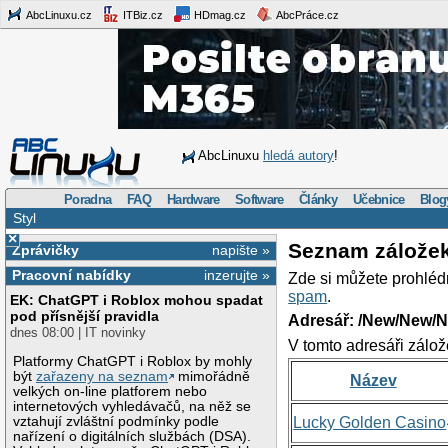
AbcLinuxu.cz
ITBiz.cz
HDmag.cz
AbcPráce.cz
AbcLinuxu
hledá autory
!
Poradna
FAQ
Hardware
Software
Články
Učebnice
Blog
Styl
×
Seznam zálože
Zprávičky
napište »
Pracovní nabídky
inzerujte »
Zde si můžete prohléd
spam
.
EK: ChatGPT i Roblox mohou spadat
pod přísnější pravidla
Adresář: /New/New/N
dnes 08:00 | IT novinky
V tomto adresáři zálož
Platformy ChatGPT i Roblox by mohly
být
zařazeny na seznam
mimořádně
Název
velkých on-line platforem nebo
internetových vyhledávačů, na něž se
vztahují zvláštní podmínky podle
Lucky Golden Casino
nařízení o digitálních službách (DSA).