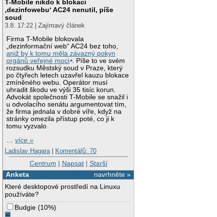
T-Mobile nikdo k blokaci
‚dezinfowebu‘ AC24 nenutil, píše
soud
3.8. 17:22 | Zajímavý článek
Firma T-Mobile blokovala
„dezinformační web“ AC24 bez toho,
aniž by k tomu měla závazný pokyn
orgánů veřejné moci
. Píše to ve svém
rozsudku Městský soud v Praze, který
po čtyřech letech uzavřel kauzu blokace
zmíněného webu. Operátor musí
uhradit škodu ve výši 35 tisíc korun.
Advokát společnosti T-Mobile se snažil i
u odvolacího senátu argumentovat tím,
že firma jednala v dobré víře, když na
stránky omezila přístup poté, co ji k
tomu vyzvalo
…
více »
Ladislav Hagara
|
Komentářů: 70
Centrum
|
Napsat
|
Starší
Anketa
navrhněte »
Které desktopové prostředí na Linuxu
používáte?
Budgie
(
10%
)