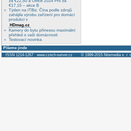
za €22,50 a Office 2024 Pro za
€17,15 – akce B
Týden na ITBiz: Čína podle zdrojů
zahájila výrobu zařízení pro domácí
produkci v
HDmag.cz
Kamery do bytu přinesou maximální
přehled o vaší domácnosti
Testovací novinka
Píšeme jinde
ISSN 1214-1267
www.czech-server.cz
© 1999-2015
Nitemedia s. r. 