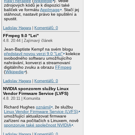
RawTherapee
(
Wikipedie
). Vedle
zdrojových kódů je k dispozici také
balíček ve formátu
AppImage
. Stačí jej
stáhnout, nastavit právo ke spuštění a
spustit.
Ladislav Hagara
|
Komentářů: 0
FFmpeg 9.0 "Lei"
4.8. 20:44 | Zajímavý článek
Jean-Baptiste Kempf na svém blogu
představil novou verzi 9.0 "Lei"
kolekce
svobodného softwaru umožňujícího
nahrávání, konverzi a streamovaní
digitálního zvuku a obrazu
FFmpeg
(
Wikipedie
).
Ladislav Hagara
|
Komentářů: 0
NVIDIA sponzorem služby Linux
Vendor Firmware Service (LVFS)
4.8. 20:11 | Komunita
Richard Hughes
oznámil
, že službu
Linux Vendor Firmware Service (LVFS)
umožňující aktualizovat firmware
zařízení na počítačích s Linuxem, nově
sponzoruje také společnost NVIDIA
.
Ladislav Hagara
|
Komentářů: 0