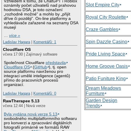
Vzhledem k tomu, že ChatGPT i Roblox
Slot Empire City
oznámily počet uživatelů nad prahovou
hodnotou DSA, je toto označení
„rozhodně možné“ a mohlo by „přijít
Royal City Roulette
dříve či později“. On-line platformy a
vyhledávače zařazené na seznamy DSA
musejí
Craze Gambles
…
více »
Spin Dazzle Casino
Ladislav Hagara
|
Komentářů: 1
Cloudflare OS
Pride Living Space
včera 17:00 | Zajímavý software
Společnost Cloudflare
představila
Home Groove Oasis
Cloudflare OS
(
GitHub
), tj. open
source platformu navrženou pro
integraci umělé inteligence (agentů)
Patio Funiture King
přímo do pracovních procesů
organizací.
Dream Meadows
Furniture
Ladislav Hagara
|
Komentářů: 0
Garden Design
RawTherapee 5.13
Trends
včera 12:44 | Nová verze
Byla vydána nová verze 5.13
svobodného multiplatformního softwaru
pro konverzi a zpracování digitálních
fotografií primárně ve formátů RAW