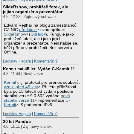
SlideRshow, prohlížeč fotek, ale i
jejich organizér a prezentátor
4.8. 12:22 | Zajímavý software
Edvard Rejthar na blogu zaměstnanců
CZ.NIC
představil
svou aplikaci
SlideRshow
(
GitHub
). Funguje jako
prohlížeč fotek, ale i jako jejich
organizér a prezentátor. Neinstaluje se,
běží přímo v prohlížeči. Bez serveru.
Offline.
Ladislav Hagara
|
Komentářů: 9
Kermit má 45 let. Vydán C-Kermit 11
4.8. 11:44 | Nová verze
Kermit
, tj. protokol pro přenos souborů,
vznikl před 45 lety
. Při této příležitosti
byla po 15 letech od vydání poslední
stabilní verze 9.0.302 vydána
nová
stabilní verze 11
implementace
C-
Kermit
. S podporou IPv6.
Ladislav Hagara
|
Komentářů: 0
20 let Pandoc
4.8. 11:11 | Zajímavý článek