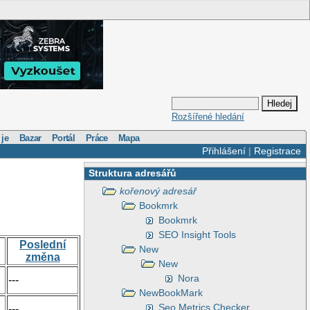
Rozšířené hledání
 je
Bazar
Portál
Práce
Mapa
Přihlášení
|
Registrace
Struktura adresářů
kořenový adresář
Bookmrk
Bookmrk
SEO Insight Tools
Poslední
New
změna
New
Nora
---
NewBookMark
Seo Metrics Checker
---