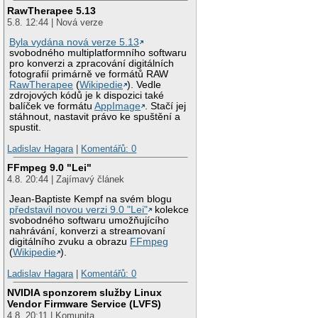
RawTherapee 5.13
5.8. 12:44 | Nová verze
Byla vydána nová verze 5.13
svobodného multiplatformního softwaru
pro konverzi a zpracování digitálních
fotografií primárně ve formátů RAW
RawTherapee
(
Wikipedie
). Vedle
zdrojových kódů je k dispozici také
balíček ve formátu
AppImage
. Stačí jej
stáhnout, nastavit právo ke spuštění a
spustit.
Ladislav Hagara
|
Komentářů: 0
FFmpeg 9.0 "Lei"
4.8. 20:44 | Zajímavý článek
Jean-Baptiste Kempf na svém blogu
představil novou verzi 9.0 "Lei"
kolekce
svobodného softwaru umožňujícího
nahrávání, konverzi a streamovaní
digitálního zvuku a obrazu
FFmpeg
(
Wikipedie
).
Ladislav Hagara
|
Komentářů: 0
NVIDIA sponzorem služby Linux
Vendor Firmware Service (LVFS)
4.8. 20:11 | Komunita