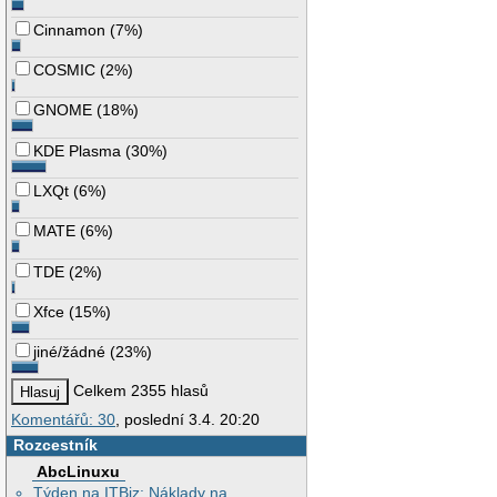
Cinnamon
(
7%
)
COSMIC
(
2%
)
GNOME
(
18%
)
KDE Plasma
(
30%
)
LXQt
(
6%
)
MATE
(
6%
)
TDE
(
2%
)
Xfce
(
15%
)
jiné/žádné
(
23%
)
Celkem 2355 hlasů
Komentářů: 30
, poslední 3.4. 20:20
Rozcestník
AbcLinuxu
Týden na ITBiz: Náklady na