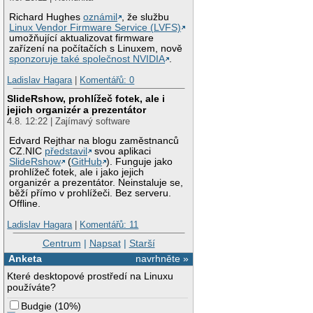
Richard Hughes
oznámil
, že službu
Linux Vendor Firmware Service (LVFS)
umožňující aktualizovat firmware
zařízení na počítačích s Linuxem, nově
sponzoruje také společnost NVIDIA
.
Ladislav Hagara
|
Komentářů: 0
SlideRshow, prohlížeč fotek, ale i
jejich organizér a prezentátor
4.8. 12:22 | Zajímavý software
Edvard Rejthar na blogu zaměstnanců
CZ.NIC
představil
svou aplikaci
SlideRshow
(
GitHub
). Funguje jako
prohlížeč fotek, ale i jako jejich
organizér a prezentátor. Neinstaluje se,
běží přímo v prohlížeči. Bez serveru.
Offline.
Ladislav Hagara
|
Komentářů: 11
Centrum
|
Napsat
|
Starší
Anketa
navrhněte »
Které desktopové prostředí na Linuxu
používáte?
Budgie
(
10%
)