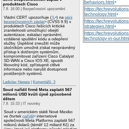
behaviors.html
produktech Cisco
https://techrevoluti
7.8. 16:00 | Bezpečnostní upozornění
technology.html
Vládní CERT upozorňuje (
𝕏
) na
sérii
https://techrevolutio
bezpečnostních záplat
(CVSS 9.9) v
produktech Cisco řešících kritické
strategies.html
zranitelnosti umožňující obejití
https://techrevolutio
autentizace, eskalaci oprávnění,
technology-in-our.htm
vzdálené spuštění kódu a odepření
služby. Úspěšné zneužití může
útočníkům umožnit získat neoprávněný
přístup k dotčeným systémům,
kompromitovat zařízení Cisco Catalyst
SD-WAN a Cisco IOS XE, spustit
libovolný kód, zpřístupnit citlivé
informace nebo narušit dostupnost
postižených systémů.
Ladislav Hagara
|
Komentářů: 3
Soud nařídil firmě Meta zaplatit 567
milionů USD kvůli újmě způsobené
dětem
7.8. 15:33 | IT novinky
Soud v americkém státě Nové Mexiko
ve čtvrtek
nařídil
internetové
společnosti Meta Platforms zaplatit 567
milionů dolarů (téměř 12 miliard Kč) za