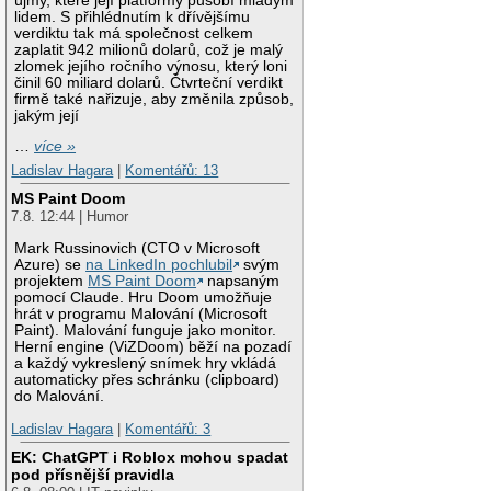
újmy, které její platformy působí mladým
lidem. S přihlédnutím k dřívějšímu
verdiktu tak má společnost celkem
zaplatit 942 milionů dolarů, což je malý
zlomek jejího ročního výnosu, který loni
činil 60 miliard dolarů. Čtvrteční verdikt
firmě také nařizuje, aby změnila způsob,
jakým její
…
více »
Ladislav Hagara
|
Komentářů: 13
MS Paint Doom
7.8. 12:44 | Humor
Mark Russinovich (CTO v Microsoft
Azure) se
na LinkedIn pochlubil
svým
projektem
MS Paint Doom
napsaným
pomocí Claude. Hru Doom umožňuje
hrát v programu Malování (Microsoft
Paint). Malování funguje jako monitor.
Herní engine (ViZDoom) běží na pozadí
a každý vykreslený snímek hry vkládá
automaticky přes schránku (clipboard)
do Malování.
Ladislav Hagara
|
Komentářů: 3
EK: ChatGPT i Roblox mohou spadat
pod přísnější pravidla