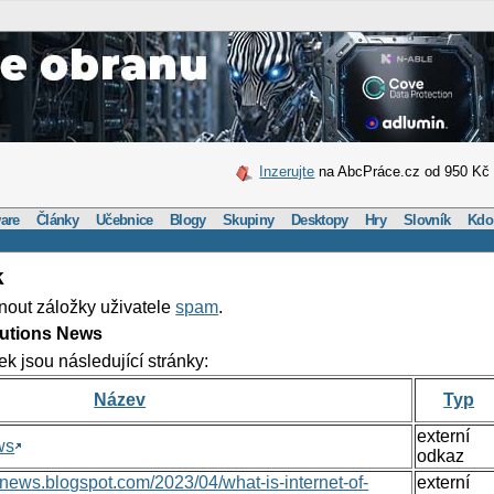
Inzerujte
na AbcPráce.cz od 950 Kč
are
Články
Učebnice
Blogy
Skupiny
Desktopy
Hry
Slovník
Kdo
k
nout záložky uživatele
spam
.
lutions News
ek jsou následující stránky:
Název
Typ
externí
ws
odkaz
nsnews.blogspot.com/2023/04/what-is-internet-of-
externí