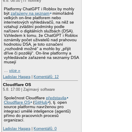
6.8. 08:00 | IT novinky
Platformy ChatGPT i Roblox by mohly
být
zařazeny na seznam
mimořádně
velkých on-line platforem nebo
internetových vyhledávačů, na něž se
vztahují zvláštní podmínky podle
nařízení o digitálních službách (DSA).
Vzhledem k tomu, že ChatGPT i Roblox
oznámily počet uživatelů nad prahovou
hodnotou DSA, je toto označení
„rozhodně možné“ a mohlo by „přijít
dříve či později“. On-line platformy a
vyhledávače zařazené na seznamy DSA
musejí
…
více »
Ladislav Hagara
|
Komentářů: 12
Cloudflare OS
5.8. 17:00 | Zajímavý software
Společnost Cloudflare
představila
Cloudflare OS
(
GitHub
), tj. open
source platformu navrženou pro
integraci umělé inteligence (agentů)
přímo do pracovních procesů
organizací.
Ladislav Hagara
|
Komentářů: 0