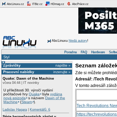
AbcLinuxu.cz
ITBiz.cz
HDmag.cz
AbcPráce.cz
AbcLinuxu
hledá autory
!
Poradna
FAQ
Hardware
Softw
Styl
×
Seznam zálože
Zprávičky
napište »
Pracovní nabídky
inzerujte »
Zde si můžete prohléd
Quake: Dawn of the Machine
Adresář: /Tech Revo
včera 04:44 | IT novinky
V tomto adresáři zálož
U příležitosti 30. výročí vydání
počítačové hry
Quake
byla
vydána
nová epizoda
s názvem
Dawn of the
Machine
(
Steam
).
Tech Revolutions Ne
Ladislav Hagara
|
Komentářů: 6
https://techrevolutio
Série bezpečnostních záplat v