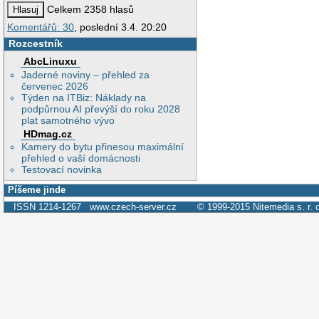
Celkem 2358 hlasů
Komentářů: 30
, poslední 3.4. 20:20
Rozcestník
AbcLinuxu
Jaderné noviny – přehled za
červenec 2026
Týden na ITBiz: Náklady na
podpůrnou AI převýší do roku 2028
plat samotného vývo
HDmag.cz
Kamery do bytu přinesou maximální
přehled o vaší domácnosti
Testovací novinka
Píšeme jinde
ISSN 1214-1267
www.czech-server.cz
© 1999-2015
Nitemedia s. r. 