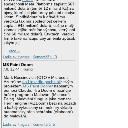
společnosti Meta Platforms zaplatit 567
milionů dolarů (téměř 12 miliard Kč) za
újmy, které její platformy působí mladým
lidem. S přihlédnutím k dřívějšímu
verdiktu tak má společnost celkem
zaplatit 942 milionů dolarů, což je malý
zlomek jejího ročního výnosu, který loni
činil 60 miliard dolarů. Čtvrteční verdikt
firmě také nařizuje, aby změnila způsob,
jakým její
…
více »
Ladislav Hagara
|
Komentářů: 13
MS Paint Doom
7.8. 12:44 | Humor
Mark Russinovich (CTO v Microsoft
Azure) se
na LinkedIn pochlubil
svým
projektem
MS Paint Doom
napsaným
pomocí Claude. Hru Doom umožňuje
hrát v programu Malování (Microsoft
Paint). Malování funguje jako monitor.
Herní engine (ViZDoom) běží na pozadí
a každý vykreslený snímek hry vkládá
automaticky přes schránku (clipboard)
do Malování.
Ladislav Hagara
|
Komentářů: 5