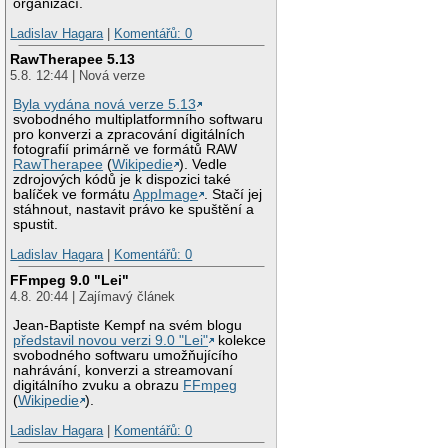
organizací.
Ladislav Hagara
|
Komentářů: 0
RawTherapee 5.13
5.8. 12:44 | Nová verze
Byla vydána nová verze 5.13
svobodného multiplatformního softwaru
pro konverzi a zpracování digitálních
fotografií primárně ve formátů RAW
RawTherapee
(
Wikipedie
). Vedle
zdrojových kódů je k dispozici také
balíček ve formátu
AppImage
. Stačí jej
stáhnout, nastavit právo ke spuštění a
spustit.
Ladislav Hagara
|
Komentářů: 0
FFmpeg 9.0 "Lei"
4.8. 20:44 | Zajímavý článek
Jean-Baptiste Kempf na svém blogu
představil novou verzi 9.0 "Lei"
kolekce
svobodného softwaru umožňujícího
nahrávání, konverzi a streamovaní
digitálního zvuku a obrazu
FFmpeg
(
Wikipedie
).
Ladislav Hagara
|
Komentářů: 0