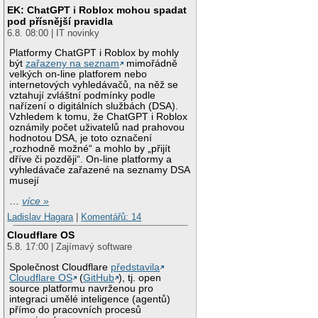
EK: ChatGPT i Roblox mohou spadat
pod přísnější pravidla
6.8. 08:00 | IT novinky
Platformy ChatGPT i Roblox by mohly
být
zařazeny na seznam
mimořádně
velkých on-line platforem nebo
internetových vyhledávačů, na něž se
vztahují zvláštní podmínky podle
nařízení o digitálních službách (DSA).
Vzhledem k tomu, že ChatGPT i Roblox
oznámily počet uživatelů nad prahovou
hodnotou DSA, je toto označení
„rozhodně možné“ a mohlo by „přijít
dříve či později“. On-line platformy a
vyhledávače zařazené na seznamy DSA
musejí
…
více »
Ladislav Hagara
|
Komentářů: 14
Cloudflare OS
5.8. 17:00 | Zajímavý software
Společnost Cloudflare
představila
Cloudflare OS
(
GitHub
), tj. open
source platformu navrženou pro
integraci umělé inteligence (agentů)
přímo do pracovních procesů