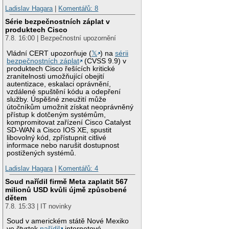
Ladislav Hagara
|
Komentářů: 8
Série bezpečnostních záplat v
produktech Cisco
7.8. 16:00 | Bezpečnostní upozornění
Vládní CERT upozorňuje (
𝕏
) na
sérii
bezpečnostních záplat
(CVSS 9.9) v
produktech Cisco řešících kritické
zranitelnosti umožňující obejití
autentizace, eskalaci oprávnění,
vzdálené spuštění kódu a odepření
služby. Úspěšné zneužití může
útočníkům umožnit získat neoprávněný
přístup k dotčeným systémům,
kompromitovat zařízení Cisco Catalyst
SD-WAN a Cisco IOS XE, spustit
libovolný kód, zpřístupnit citlivé
informace nebo narušit dostupnost
postižených systémů.
Ladislav Hagara
|
Komentářů: 4
Soud nařídil firmě Meta zaplatit 567
milionů USD kvůli újmě způsobené
dětem
7.8. 15:33 | IT novinky
Soud v americkém státě Nové Mexiko
ve čtvrtek
nařídil
internetové