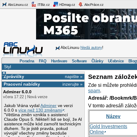
AbcLinuxu.cz
ITBiz.cz
HDmag.cz
AbcPráce.cz
AbcLinuxu
hledá autory
!
Poradna
FAQ
Hardware
Software
Články
Učebnice
Blog
Styl
×
Seznam zálože
Zprávičky
napište »
Pracovní nabídky
inzerujte »
Zde si můžete prohléd
spam
.
Adminer 6.0.0
včera 17:22 | Nová verze
Adresář: /Bookmrk/
V tomto adresáři zálož
Jakub Vrána vydal
Adminer
ve verzi
6.0.0 s
více než 130 změnami
:
"Většina změn vznikla s asistencí
Název
Claude Opus 5. Někteří lidi se bojí, že AI
asistence může kód zamořit technickým
Gold Investments
dluhem. To je jistě pravda, pokud
Online
vývojář všechny změny bezduše