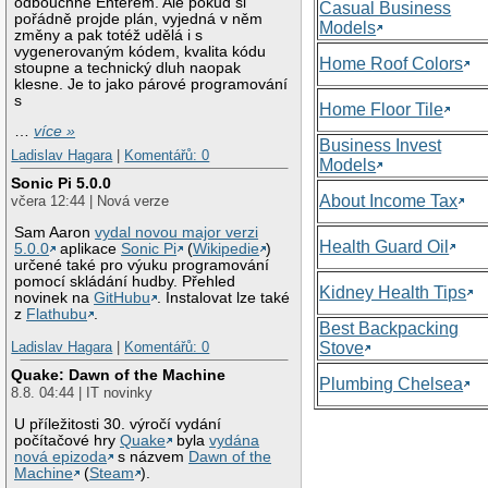
odbouchne Enterem. Ale pokud si
Casual Business
pořádně projde plán, vyjedná v něm
Models
změny a pak totéž udělá i s
vygenerovaným kódem, kvalita kódu
Home Roof Colors
stoupne a technický dluh naopak
klesne. Je to jako párové programování
s
Home Floor Tile
…
více »
Business Invest
Ladislav Hagara
|
Komentářů: 0
Models
Sonic Pi 5.0.0
About Income Tax
včera 12:44 | Nová verze
Sam Aaron
vydal novou major verzi
Health Guard Oil
5.0.0
aplikace
Sonic Pi
(
Wikipedie
)
určené také pro výuku programování
pomocí skládání hudby. Přehled
Kidney Health Tips
novinek na
GitHubu
. Instalovat lze také
z
Flathubu
.
Best Backpacking
Stove
Ladislav Hagara
|
Komentářů: 0
Quake: Dawn of the Machine
Plumbing Chelsea
8.8. 04:44 | IT novinky
U příležitosti 30. výročí vydání
počítačové hry
Quake
byla
vydána
nová epizoda
s názvem
Dawn of the
Machine
(
Steam
).