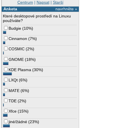
Centrum
|
Napsat
|
Starší
Anketa
navrhněte »
Které desktopové prostředí na Linuxu
používáte?
Budgie
(
10%
)
Cinnamon
(
7%
)
COSMIC
(
2%
)
GNOME
(
18%
)
KDE Plasma
(
30%
)
LXQt
(
6%
)
MATE
(
6%
)
TDE
(
2%
)
Xfce
(
15%
)
jiné/žádné
(
23%
)