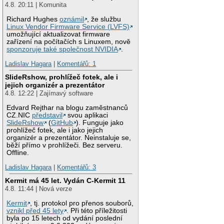
4.8. 20:11 | Komunita
Richard Hughes
oznámil
, že službu
Linux Vendor Firmware Service (LVFS)
umožňující aktualizovat firmware
zařízení na počítačích s Linuxem, nově
sponzoruje také společnost NVIDIA
.
Ladislav Hagara
|
Komentářů: 1
SlideRshow, prohlížeč fotek, ale i
jejich organizér a prezentátor
4.8. 12:22 | Zajímavý software
Edvard Rejthar na blogu zaměstnanců
CZ.NIC
představil
svou aplikaci
SlideRshow
(
GitHub
). Funguje jako
prohlížeč fotek, ale i jako jejich
organizér a prezentátor. Neinstaluje se,
běží přímo v prohlížeči. Bez serveru.
Offline.
Ladislav Hagara
|
Komentářů: 3
Kermit má 45 let. Vydán C-Kermit 11
4.8. 11:44 | Nová verze
Kermit
, tj. protokol pro přenos souborů,
vznikl před 45 lety
. Při této příležitosti
byla po 15 letech od vydání poslední