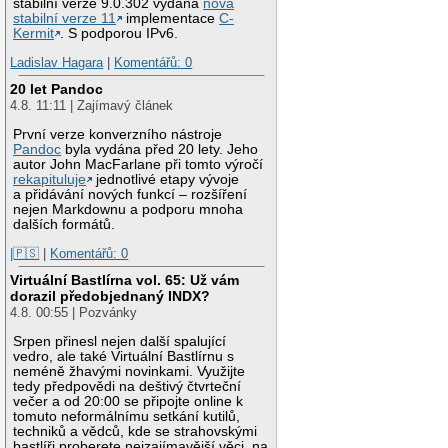
stabilní verze 9.0.302 vydána
nová
stabilní verze 11
implementace
C-
Kermit
. S podporou IPv6.
Ladislav Hagara
|
Komentářů: 0
20 let Pandoc
4.8. 11:11 | Zajímavý článek
První verze konverzního nástroje
Pandoc
byla vydána před 20 lety. Jeho
autor John MacFarlane při tomto výročí
rekapituluje
jednotlivé etapy vývoje
a přidávání nových funkcí – rozšíření
nejen Markdownu a podporu mnoha
dalších formátů.
|🇵🇸
|
Komentářů: 0
Virtuální Bastlírna vol. 65: Už vám
dorazil předobjednaný INDX?
4.8. 00:55 | Pozvánky
Srpen přinesl nejen další spalující
vedro, ale také Virtuální Bastlírnu s
neméně žhavými novinkami. Využijte
tedy předpovědi na deštivý čtvrteční
večer a od 20:00 se připojte online k
tomuto neformálnímu setkání kutilů,
techniků a vědců, kde se strahovskými
bastlíři proberete nejzajímavější věci, na