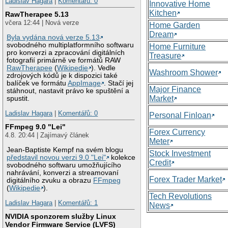
Ladislav Hagara
|
Komentářů: 0
Innovative Home
Kitchen
RawTherapee 5.13
včera 12:44 | Nová verze
Home Garden
Dream
Byla vydána nová verze 5.13
svobodného multiplatformního softwaru
Home Furniture
pro konverzi a zpracování digitálních
Treasure
fotografií primárně ve formátů RAW
RawTherapee
(
Wikipedie
). Vedle
Washroom Shower
zdrojových kódů je k dispozici také
balíček ve formátu
AppImage
. Stačí jej
Major Finance
stáhnout, nastavit právo ke spuštění a
Market
spustit.
Ladislav Hagara
|
Komentářů: 0
Personal Finloan
FFmpeg 9.0 "Lei"
Forex Currency
4.8. 20:44 | Zajímavý článek
Meter
Jean-Baptiste Kempf na svém blogu
Stock Investment
představil novou verzi 9.0 "Lei"
kolekce
Credit
svobodného softwaru umožňujícího
nahrávání, konverzi a streamovaní
Forex Trader Market
digitálního zvuku a obrazu
FFmpeg
(
Wikipedie
).
Tech Revolutions
Ladislav Hagara
|
Komentářů: 1
News
NVIDIA sponzorem služby Linux
Vendor Firmware Service (LVFS)