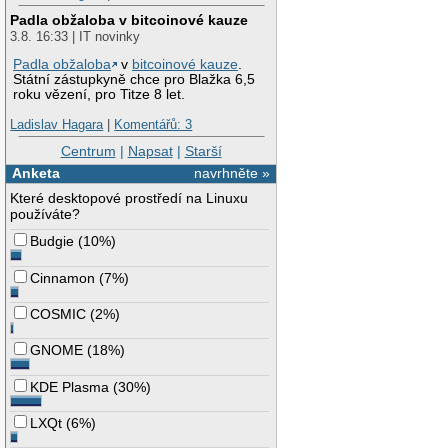
Padla obžaloba v bitcoinové kauze
3.8. 16:33 | IT novinky
Padla obžaloba
v
bitcoinové kauze
.
Státní zástupkyně chce pro Blažka 6,5
roku vězení, pro Titze 8 let.
Ladislav Hagara
|
Komentářů: 3
Centrum
|
Napsat
|
Starší
Anketa
navrhněte »
Které desktopové prostředí na Linuxu
používáte?
Budgie
(
10%
)
Cinnamon
(
7%
)
COSMIC
(
2%
)
GNOME
(
18%
)
KDE Plasma
(
30%
)
LXQt
(
6%
)