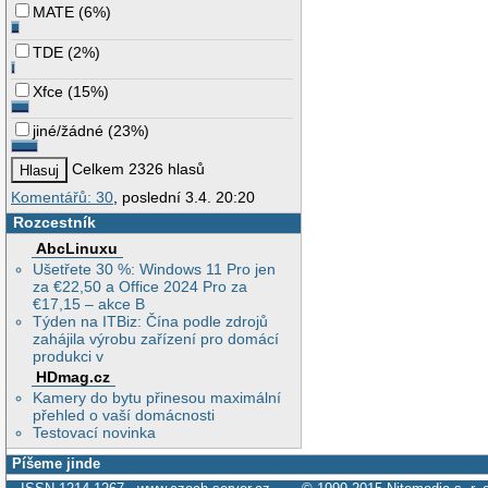
MATE
(
6%
)
TDE
(
2%
)
Xfce
(
15%
)
jiné/žádné
(
23%
)
Celkem 2326 hlasů
Komentářů: 30
, poslední 3.4. 20:20
Rozcestník
AbcLinuxu
Ušetřete 30 %: Windows 11 Pro jen
za €22,50 a Office 2024 Pro za
€17,15 – akce B
Týden na ITBiz: Čína podle zdrojů
zahájila výrobu zařízení pro domácí
produkci v
HDmag.cz
Kamery do bytu přinesou maximální
přehled o vaší domácnosti
Testovací novinka
Píšeme jinde