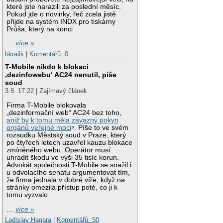
které jste narazili za poslední měsíc.
Pokud jde o novinky, řeč zcela jistě
přijde na systém INDX pro tiskárny
Průša, který na konci
…
více »
bkralik
|
Komentářů: 0
T-Mobile nikdo k blokaci
‚dezinfowebu‘ AC24 nenutil, píše
soud
3.8. 17:22 | Zajímavý článek
Firma T-Mobile blokovala
„dezinformační web“ AC24 bez toho,
aniž by k tomu měla závazný pokyn
orgánů veřejné moci
. Píše to ve svém
rozsudku Městský soud v Praze, který
po čtyřech letech uzavřel kauzu blokace
zmíněného webu. Operátor musí
uhradit škodu ve výši 35 tisíc korun.
Advokát společnosti T-Mobile se snažil i
u odvolacího senátu argumentovat tím,
že firma jednala v dobré víře, když na
stránky omezila přístup poté, co ji k
tomu vyzvalo
…
více »
Ladislav Hagara
|
Komentářů: 50