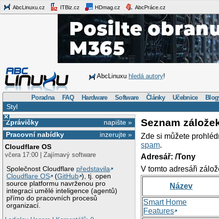
AbcLinuxu.cz
ITBiz.cz
HDmag.cz
AbcPráce.cz
AbcLinuxu
hledá autory
!
Poradna
FAQ
Hardware
Software
Články
Učebnice
Blog
Styl
×
Seznam zálože
Zprávičky
napište »
Pracovní nabídky
inzerujte »
Zde si můžete prohléd
spam
.
Cloudflare OS
včera 17:00 | Zajímavý software
Adresář: /Tony
V tomto adresáři zálož
Společnost Cloudflare
představila
Cloudflare OS
(
GitHub
), tj. open
source platformu navrženou pro
Název
integraci umělé inteligence (agentů)
přímo do pracovních procesů
Smart Home
organizací.
Features