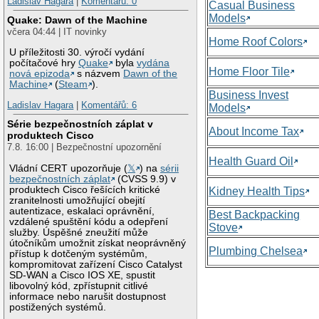
Ladislav Hagara
|
Komentářů: 0
Casual Business
Models
Quake: Dawn of the Machine
včera 04:44 | IT novinky
Home Roof Colors
U příležitosti 30. výročí vydání
počítačové hry
Quake
byla
vydána
Home Floor Tile
nová epizoda
s názvem
Dawn of the
Machine
(
Steam
).
Business Invest
Ladislav Hagara
|
Komentářů: 6
Models
Série bezpečnostních záplat v
About Income Tax
produktech Cisco
7.8. 16:00 | Bezpečnostní upozornění
Health Guard Oil
Vládní CERT upozorňuje (
𝕏
) na
sérii
bezpečnostních záplat
(CVSS 9.9) v
produktech Cisco řešících kritické
Kidney Health Tips
zranitelnosti umožňující obejití
autentizace, eskalaci oprávnění,
Best Backpacking
vzdálené spuštění kódu a odepření
Stove
služby. Úspěšné zneužití může
útočníkům umožnit získat neoprávněný
Plumbing Chelsea
přístup k dotčeným systémům,
kompromitovat zařízení Cisco Catalyst
SD-WAN a Cisco IOS XE, spustit
libovolný kód, zpřístupnit citlivé
informace nebo narušit dostupnost
postižených systémů.