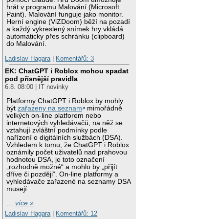
hrát v programu Malování (Microsoft
Paint). Malování funguje jako monitor.
Herní engine (ViZDoom) běží na pozadí
a každý vykreslený snímek hry vkládá
automaticky přes schránku (clipboard)
do Malování.
Ladislav Hagara
|
Komentářů: 3
EK: ChatGPT i Roblox mohou spadat
pod přísnější pravidla
6.8. 08:00 | IT novinky
Platformy ChatGPT i Roblox by mohly
být
zařazeny na seznam
mimořádně
velkých on-line platforem nebo
internetových vyhledávačů, na něž se
vztahují zvláštní podmínky podle
nařízení o digitálních službách (DSA).
Vzhledem k tomu, že ChatGPT i Roblox
oznámily počet uživatelů nad prahovou
hodnotou DSA, je toto označení
„rozhodně možné“ a mohlo by „přijít
dříve či později“. On-line platformy a
vyhledávače zařazené na seznamy DSA
musejí
…
více »
Ladislav Hagara
|
Komentářů: 12