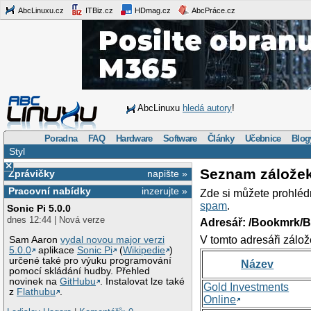
AbcLinuxu.cz
ITBiz.cz
HDmag.cz
AbcPráce.cz
AbcLinuxu
hledá autory
!
Poradna
FAQ
Hardware
Software
Články
Učebnice
Blog
Styl
×
Seznam zálože
Zprávičky
napište »
Pracovní nabídky
inzerujte »
Zde si můžete prohléd
spam
.
Sonic Pi 5.0.0
dnes 12:44 | Nová verze
Adresář: /Bookmrk/
V tomto adresáři zálož
Sam Aaron
vydal novou major verzi
5.0.0
aplikace
Sonic Pi
(
Wikipedie
)
určené také pro výuku programování
Název
pomocí skládání hudby. Přehled
novinek na
GitHubu
. Instalovat lze také
Gold Investments
z
Flathubu
.
Online