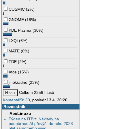
COSMIC
(
2%
)
GNOME
(
18%
)
KDE Plasma
(
30%
)
LXQt
(
6%
)
MATE
(
6%
)
TDE
(
2%
)
Xfce
(
15%
)
jiné/žádné
(
23%
)
Celkem 2356 hlasů
Komentářů: 30
, poslední 3.4. 20:20
Rozcestník
AbcLinuxu
Týden na ITBiz: Náklady na
podpůrnou AI převýší do roku 2028
plat samotného vývo