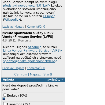
Jean-Baptiste Kempf na svém blogu
představil novou verzi 9.0 "Lei"
kolekce
svobodného softwaru umožňujícího
nahrávání, konverzi a streamovaní
digitálního zvuku a obrazu
FFmpeg
(
Wikipedie
).
Ladislav Hagara
|
Komentářů: 0
NVIDIA sponzorem služby Linux
Vendor Firmware Service (LVFS)
4.8. 20:11 | Komunita
Richard Hughes
oznámil
, že službu
Linux Vendor Firmware Service (LVFS)
umožňující aktualizovat firmware
zařízení na počítačích s Linuxem, nově
sponzoruje také společnost NVIDIA
.
Ladislav Hagara
|
Komentářů: 0
Centrum
|
Napsat
|
Starší
Anketa
navrhněte »
Které desktopové prostředí na Linuxu
používáte?
Budgie
(
10%
)
Cinnamon
(
7%
)