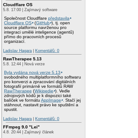
Cloudflare OS
5.8. 17:00 | Zajímavý software
Společnost Cloudflare
představila
Cloudflare OS
(
GitHub
), tj. open
source platformu navrženou pro
integraci umělé inteligence (agentů)
přímo do pracovních procesů
organizací.
Ladislav Hagara
|
Komentářů: 0
RawTherapee 5.13
5.8. 12:44 | Nová verze
Byla vydána nová verze 5.13
svobodného multiplatformního softwaru
pro konverzi a zpracování digitálních
fotografií primárně ve formátů RAW
RawTherapee
(
Wikipedie
). Vedle
zdrojových kódů je k dispozici také
balíček ve formátu
AppImage
. Stačí jej
stáhnout, nastavit právo ke spuštění a
spustit.
Ladislav Hagara
|
Komentářů: 0
FFmpeg 9.0 "Lei"
4.8. 20:44 | Zajímavý článek