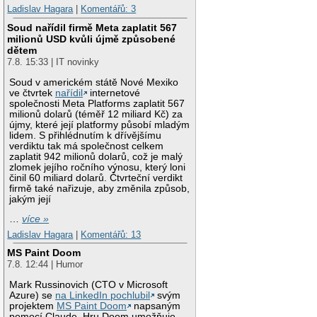
Ladislav Hagara
|
Komentářů: 3
Soud nařídil firmě Meta zaplatit 567
milionů USD kvůli újmě způsobené
dětem
7.8. 15:33 | IT novinky
Soud v americkém státě Nové Mexiko
ve čtvrtek
nařídil
internetové
společnosti Meta Platforms zaplatit 567
milionů dolarů (téměř 12 miliard Kč) za
újmy, které její platformy působí mladým
lidem. S přihlédnutím k dřívějšímu
verdiktu tak má společnost celkem
zaplatit 942 milionů dolarů, což je malý
zlomek jejího ročního výnosu, který loni
činil 60 miliard dolarů. Čtvrteční verdikt
firmě také nařizuje, aby změnila způsob,
jakým její
…
více »
Ladislav Hagara
|
Komentářů: 13
MS Paint Doom
7.8. 12:44 | Humor
Mark Russinovich (CTO v Microsoft
Azure) se
na LinkedIn pochlubil
svým
projektem
MS Paint Doom
napsaným
pomocí Claude. Hru Doom umožňuje