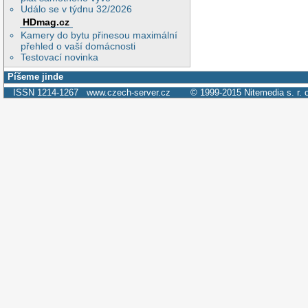
Událo se v týdnu 32/2026
HDmag.cz
Kamery do bytu přinesou maximální
přehled o vaší domácnosti
Testovací novinka
Píšeme jinde
ISSN 1214-1267
www.czech-server.cz
© 1999-2015
Nitemedia s. r. 