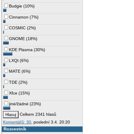
Budgie
(
10%
)
Cinnamon
(
7%
)
COSMIC
(
2%
)
GNOME
(
18%
)
KDE Plasma
(
30%
)
LXQt
(
6%
)
MATE
(
6%
)
TDE
(
2%
)
Xfce
(
15%
)
jiné/žádné
(
23%
)
Celkem 2341 hlasů
Komentářů: 30
, poslední 3.4. 20:20
Rozcestník