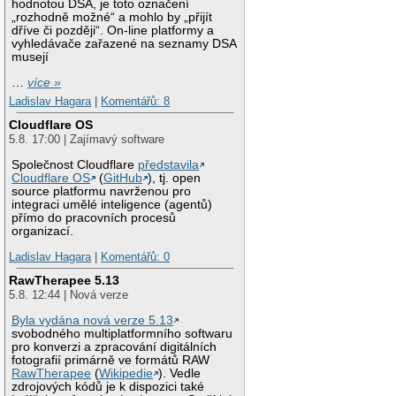
hodnotou DSA, je toto označení
„rozhodně možné“ a mohlo by „přijít
dříve či později“. On-line platformy a
vyhledávače zařazené na seznamy DSA
musejí
…
více »
Ladislav Hagara
|
Komentářů: 8
Cloudflare OS
5.8. 17:00 | Zajímavý software
Společnost Cloudflare
představila
Cloudflare OS
(
GitHub
), tj. open
source platformu navrženou pro
integraci umělé inteligence (agentů)
přímo do pracovních procesů
organizací.
Ladislav Hagara
|
Komentářů: 0
RawTherapee 5.13
5.8. 12:44 | Nová verze
Byla vydána nová verze 5.13
svobodného multiplatformního softwaru
pro konverzi a zpracování digitálních
fotografií primárně ve formátů RAW
RawTherapee
(
Wikipedie
). Vedle
zdrojových kódů je k dispozici také