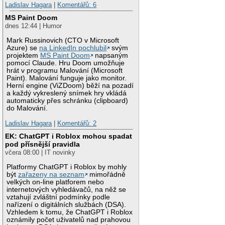
Ladislav Hagara
|
Komentářů: 6
MS Paint Doom
dnes 12:44 | Humor
Mark Russinovich (CTO v Microsoft
Azure) se
na LinkedIn pochlubil
svým
projektem
MS Paint Doom
napsaným
pomocí Claude. Hru Doom umožňuje
hrát v programu Malování (Microsoft
Paint). Malování funguje jako monitor.
Herní engine (ViZDoom) běží na pozadí
a každý vykreslený snímek hry vkládá
automaticky přes schránku (clipboard)
do Malování.
Ladislav Hagara
|
Komentářů: 2
EK: ChatGPT i Roblox mohou spadat
pod přísnější pravidla
včera 08:00 | IT novinky
Platformy ChatGPT i Roblox by mohly
být
zařazeny na seznam
mimořádně
velkých on-line platforem nebo
internetových vyhledávačů, na něž se
vztahují zvláštní podmínky podle
nařízení o digitálních službách (DSA).
Vzhledem k tomu, že ChatGPT i Roblox
oznámily počet uživatelů nad prahovou