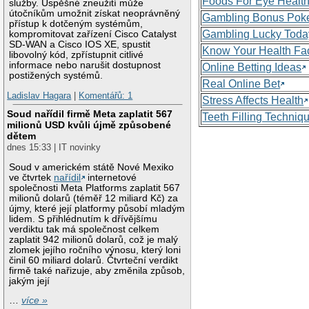
Foods For Eye Healt
služby. Úspěšné zneužití může
útočníkům umožnit získat neoprávněný
Gambling Bonus Pok
přístup k dotčeným systémům,
Gambling Lucky Toda
kompromitovat zařízení Cisco Catalyst
SD-WAN a Cisco IOS XE, spustit
Know Your Health Fa
libovolný kód, zpřístupnit citlivé
informace nebo narušit dostupnost
Online Betting Ideas
postižených systémů.
Real Online Bet
Ladislav Hagara
|
Komentářů: 1
Stress Affects Health
Soud nařídil firmě Meta zaplatit 567
Teeth Filling Techniq
milionů USD kvůli újmě způsobené
dětem
dnes 15:33 | IT novinky
Soud v americkém státě Nové Mexiko
ve čtvrtek
nařídil
internetové
společnosti Meta Platforms zaplatit 567
milionů dolarů (téměř 12 miliard Kč) za
újmy, které její platformy působí mladým
lidem. S přihlédnutím k dřívějšímu
verdiktu tak má společnost celkem
zaplatit 942 milionů dolarů, což je malý
zlomek jejího ročního výnosu, který loni
činil 60 miliard dolarů. Čtvrteční verdikt
firmě také nařizuje, aby změnila způsob,
jakým její
…
více »