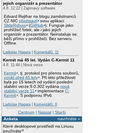
jejich organizér a prezentátor
4.8. 12:22 | Zajímavý software
Edvard Rejthar na blogu zaměstnanců
CZ.NIC
představil
svou aplikaci
SlideRshow
(
GitHub
). Funguje jako
prohlížeč fotek, ale i jako jejich
organizér a prezentátor. Neinstaluje se,
běží přímo v prohlížeči. Bez serveru.
Offline.
Ladislav Hagara
|
Komentářů: 11
Kermit má 45 let. Vydán C-Kermit 11
4.8. 11:44 | Nová verze
Kermit
, tj. protokol pro přenos souborů,
vznikl před 45 lety
. Při této příležitosti
byla po 15 letech od vydání poslední
stabilní verze 9.0.302 vydána
nová
stabilní verze 11
implementace
C-
Kermit
. S podporou IPv6.
Ladislav Hagara
|
Komentářů: 0
Centrum
|
Napsat
|
Starší
Anketa
navrhněte »
Které desktopové prostředí na Linuxu
používáte?