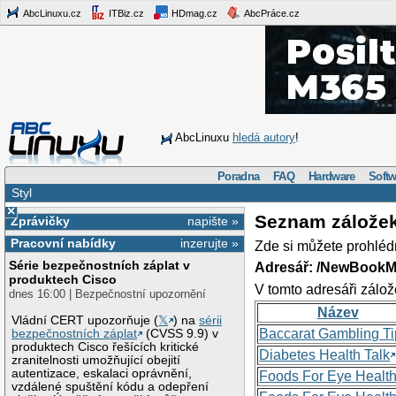
AbcLinuxu.cz
ITBiz.cz
HDmag.cz
AbcPráce.cz
AbcLinuxu
hledá autory
!
Poradna
FAQ
Hardware
Softw
Styl
×
Seznam zálože
Zprávičky
napište »
Pracovní nabídky
inzerujte »
Zde si můžete prohléd
Série bezpečnostních záplat v
Adresář: /NewBookM
produktech Cisco
V tomto adresáři zálož
dnes 16:00 | Bezpečnostní upozornění
Název
Vládní CERT upozorňuje (
𝕏
) na
sérii
Baccarat Gambling Ti
bezpečnostních záplat
(CVSS 9.9) v
produktech Cisco řešících kritické
Diabetes Health Talk
zranitelnosti umožňující obejití
autentizace, eskalaci oprávnění,
Foods For Eye Healt
vzdálené spuštění kódu a odepření