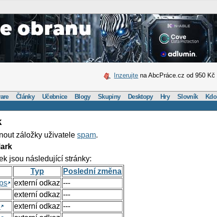
Inzerujte
na AbcPráce.cz od 950 Kč
are
Články
Učebnice
Blogy
Skupiny
Desktopy
Hry
Slovník
Kdo
k
nout záložky uživatele
spam
.
ark
ek jsou následující stránky:
Typ
Poslední změna
ps
externí odkaz
---
externí odkaz
---
h
externí odkaz
---