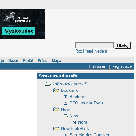
Rozšířené hledání
 je
Bazar
Portál
Práce
Mapa
Přihlášení
|
Registrace
Struktura adresářů
kořenový adresář
Bookmrk
Bookmrk
SEO Insight Tools
New
New
Nora
NewBookMark
Seo Metrics Checker