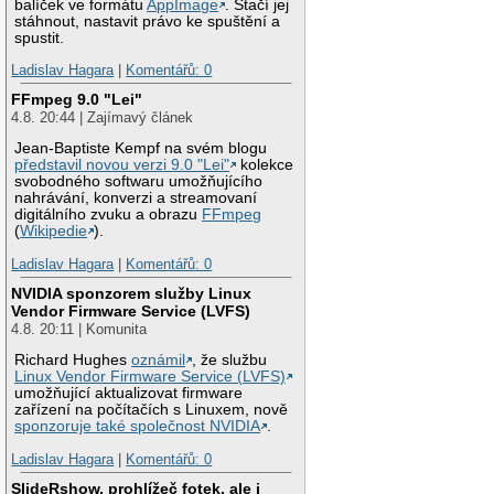
balíček ve formátu
AppImage
. Stačí jej
stáhnout, nastavit právo ke spuštění a
spustit.
Ladislav Hagara
|
Komentářů: 0
FFmpeg 9.0 "Lei"
4.8. 20:44 | Zajímavý článek
Jean-Baptiste Kempf na svém blogu
představil novou verzi 9.0 "Lei"
kolekce
svobodného softwaru umožňujícího
nahrávání, konverzi a streamovaní
digitálního zvuku a obrazu
FFmpeg
(
Wikipedie
).
Ladislav Hagara
|
Komentářů: 0
NVIDIA sponzorem služby Linux
Vendor Firmware Service (LVFS)
4.8. 20:11 | Komunita
Richard Hughes
oznámil
, že službu
Linux Vendor Firmware Service (LVFS)
umožňující aktualizovat firmware
zařízení na počítačích s Linuxem, nově
sponzoruje také společnost NVIDIA
.
Ladislav Hagara
|
Komentářů: 0
SlideRshow, prohlížeč fotek, ale i