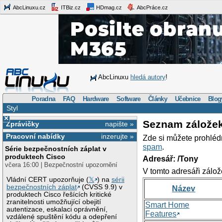
AbcLinuxu.cz
ITBiz.cz
HDmag.cz
AbcPráce.cz
AbcLinuxu
hledá autory
!
Poradna
FAQ
Hardware
Software
Články
Učebnice
Blog
Styl
×
Seznam zálože
Zprávičky
napište »
Pracovní nabídky
inzerujte »
Zde si můžete prohléd
spam
.
Série bezpečnostních záplat v
produktech Cisco
Adresář: /Tony
včera 16:00 | Bezpečnostní upozornění
V tomto adresáři zálož
Vládní CERT upozorňuje (
𝕏
) na
sérii
bezpečnostních záplat
(CVSS 9.9) v
Název
produktech Cisco řešících kritické
zranitelnosti umožňující obejití
Smart Home
autentizace, eskalaci oprávnění,
Features
vzdálené spuštění kódu a odepření