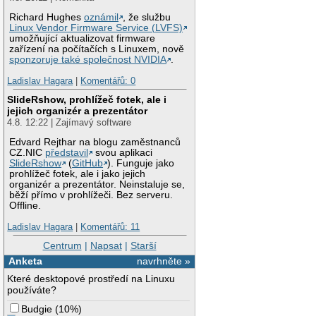
Richard Hughes
oznámil
, že službu
Linux Vendor Firmware Service (LVFS)
umožňující aktualizovat firmware
zařízení na počítačích s Linuxem, nově
sponzoruje také společnost NVIDIA
.
Ladislav Hagara
|
Komentářů: 0
SlideRshow, prohlížeč fotek, ale i
jejich organizér a prezentátor
4.8. 12:22 | Zajímavý software
Edvard Rejthar na blogu zaměstnanců
CZ.NIC
představil
svou aplikaci
SlideRshow
(
GitHub
). Funguje jako
prohlížeč fotek, ale i jako jejich
organizér a prezentátor. Neinstaluje se,
běží přímo v prohlížeči. Bez serveru.
Offline.
Ladislav Hagara
|
Komentářů: 11
Centrum
|
Napsat
|
Starší
Anketa
navrhněte »
Které desktopové prostředí na Linuxu
používáte?
Budgie
(
10%
)