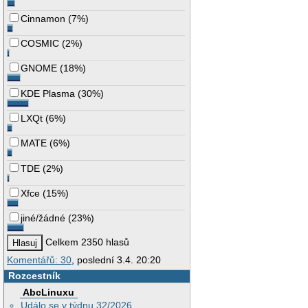
Cinnamon
(
7%
)
COSMIC
(
2%
)
GNOME
(
18%
)
KDE Plasma
(
30%
)
LXQt
(
6%
)
MATE
(
6%
)
TDE
(
2%
)
Xfce
(
15%
)
jiné/žádné
(
23%
)
Celkem 2350 hlasů
Komentářů: 30
, poslední 3.4. 20:20
Rozcestník
AbcLinuxu
Událo se v týdnu 32/2026