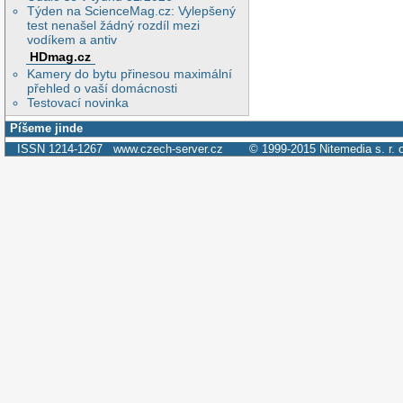
Týden na ScienceMag.cz: Vylepšený
test nenašel žádný rozdíl mezi
vodíkem a antiv
HDmag.cz
Kamery do bytu přinesou maximální
přehled o vaší domácnosti
Testovací novinka
Píšeme jinde
ISSN 1214-1267
www.czech-server.cz
© 1999-2015
Nitemedia s. r. 