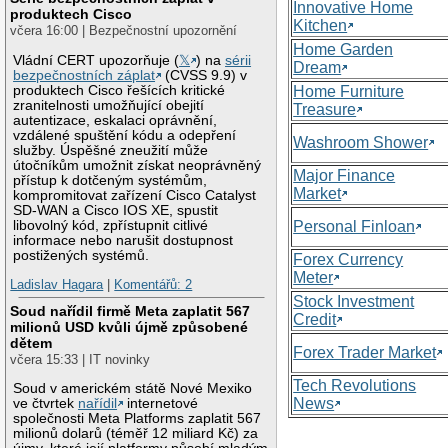
Innovative Home
produktech Cisco
Kitchen
včera 16:00 | Bezpečnostní upozornění
Home Garden
Vládní CERT upozorňuje (
𝕏
) na
sérii
Dream
bezpečnostních záplat
(CVSS 9.9) v
produktech Cisco řešících kritické
Home Furniture
zranitelnosti umožňující obejití
Treasure
autentizace, eskalaci oprávnění,
vzdálené spuštění kódu a odepření
Washroom Shower
služby. Úspěšné zneužití může
útočníkům umožnit získat neoprávněný
Major Finance
přístup k dotčeným systémům,
Market
kompromitovat zařízení Cisco Catalyst
SD-WAN a Cisco IOS XE, spustit
libovolný kód, zpřístupnit citlivé
Personal Finloan
informace nebo narušit dostupnost
postižených systémů.
Forex Currency
Meter
Ladislav Hagara
|
Komentářů: 2
Stock Investment
Soud nařídil firmě Meta zaplatit 567
Credit
milionů USD kvůli újmě způsobené
dětem
Forex Trader Market
včera 15:33 | IT novinky
Tech Revolutions
Soud v americkém státě Nové Mexiko
News
ve čtvrtek
nařídil
internetové
společnosti Meta Platforms zaplatit 567
milionů dolarů (téměř 12 miliard Kč) za