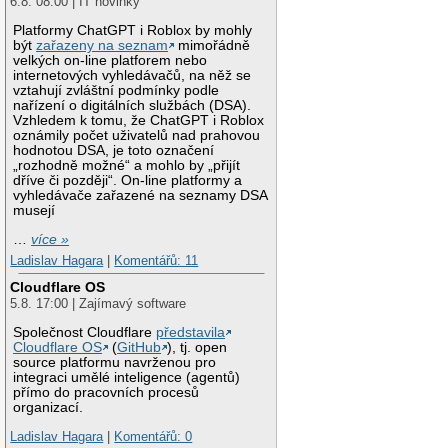
6.8. 08:00 | IT novinky
Platformy ChatGPT i Roblox by mohly
být
zařazeny na seznam
mimořádně
velkých on-line platforem nebo
internetových vyhledávačů, na něž se
vztahují zvláštní podmínky podle
nařízení o digitálních službách (DSA).
Vzhledem k tomu, že ChatGPT i Roblox
oznámily počet uživatelů nad prahovou
hodnotou DSA, je toto označení
„rozhodně možné“ a mohlo by „přijít
dříve či později“. On-line platformy a
vyhledávače zařazené na seznamy DSA
musejí
…
více »
Ladislav Hagara
|
Komentářů: 11
Cloudflare OS
5.8. 17:00 | Zajímavý software
Společnost Cloudflare
představila
Cloudflare OS
(
GitHub
), tj. open
source platformu navrženou pro
integraci umělé inteligence (agentů)
přímo do pracovních procesů
organizací.
Ladislav Hagara
|
Komentářů: 0