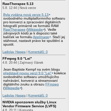
RawTherapee 5.13
5.8. 12:44 | Nová verze
Byla vydána nová verze 5.13
svobodného multiplatformního softwaru
pro konverzi a zpracování digitálních
fotografií primárně ve formátů RAW
RawTherapee
(
Wikipedie
). Vedle
zdrojových kódů je k dispozici také
balíček ve formátu
AppImage
. Stačí jej
stáhnout, nastavit právo ke spuštění a
spustit.
Ladislav Hagara
|
Komentářů: 0
FFmpeg 9.0 "Lei"
4.8. 20:44 | Zajímavý článek
Jean-Baptiste Kempf na svém blogu
představil novou verzi 9.0 "Lei"
kolekce
svobodného softwaru umožňujícího
nahrávání, konverzi a streamovaní
digitálního zvuku a obrazu
FFmpeg
(
Wikipedie
).
Ladislav Hagara
|
Komentářů: 0
NVIDIA sponzorem služby Linux
Vendor Firmware Service (LVFS)
4.8. 20:11 | Komunita