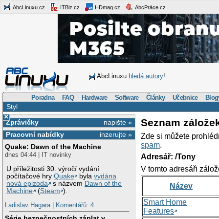
AbcLinuxu.cz
ITBiz.cz
HDmag.cz
AbcPráce.cz
AbcLinuxu
hledá autory
!
Poradna
FAQ
Hardware
Software
Články
Učebnice
Blog
Styl
×
Seznam zálože
Zprávičky
napište »
Pracovní nabídky
inzerujte »
Zde si můžete prohléd
spam
.
Quake: Dawn of the Machine
dnes 04:44 | IT novinky
Adresář: /Tony
V tomto adresáři zálož
U příležitosti 30. výročí vydání
počítačové hry
Quake
byla
vydána
nová epizoda
s názvem
Dawn of the
Název
Machine
(
Steam
).
Smart Home
Ladislav Hagara
|
Komentářů: 4
Features
Série bezpečnostních záplat v