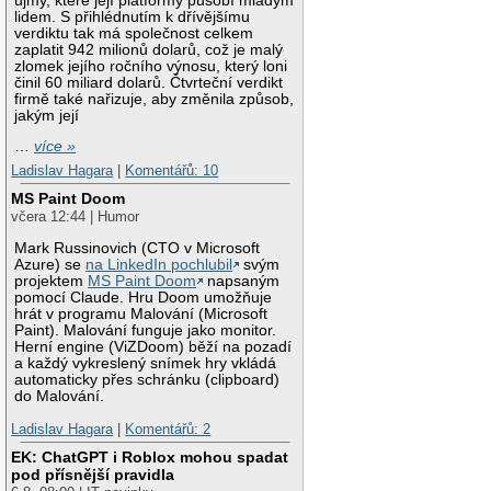
újmy, které její platformy působí mladým
lidem. S přihlédnutím k dřívějšímu
verdiktu tak má společnost celkem
zaplatit 942 milionů dolarů, což je malý
zlomek jejího ročního výnosu, který loni
činil 60 miliard dolarů. Čtvrteční verdikt
firmě také nařizuje, aby změnila způsob,
jakým její
…
více »
Ladislav Hagara
|
Komentářů: 10
MS Paint Doom
včera 12:44 | Humor
Mark Russinovich (CTO v Microsoft
Azure) se
na LinkedIn pochlubil
svým
projektem
MS Paint Doom
napsaným
pomocí Claude. Hru Doom umožňuje
hrát v programu Malování (Microsoft
Paint). Malování funguje jako monitor.
Herní engine (ViZDoom) běží na pozadí
a každý vykreslený snímek hry vkládá
automaticky přes schránku (clipboard)
do Malování.
Ladislav Hagara
|
Komentářů: 2
EK: ChatGPT i Roblox mohou spadat
pod přísnější pravidla