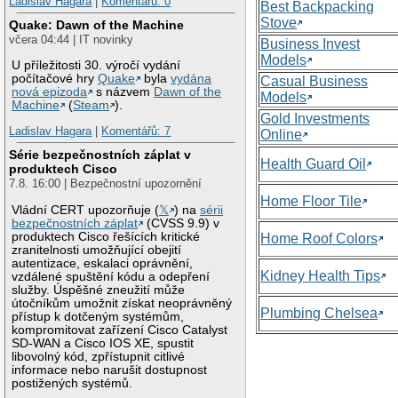
Ladislav Hagara
|
Komentářů: 0
Best Backpacking
Stove
Quake: Dawn of the Machine
včera 04:44 | IT novinky
Business Invest
Models
U příležitosti 30. výročí vydání
počítačové hry
Quake
byla
vydána
Casual Business
nová epizoda
s názvem
Dawn of the
Models
Machine
(
Steam
).
Gold Investments
Ladislav Hagara
|
Komentářů: 7
Online
Série bezpečnostních záplat v
Health Guard Oil
produktech Cisco
7.8. 16:00 | Bezpečnostní upozornění
Home Floor Tile
Vládní CERT upozorňuje (
𝕏
) na
sérii
bezpečnostních záplat
(CVSS 9.9) v
produktech Cisco řešících kritické
Home Roof Colors
zranitelnosti umožňující obejití
autentizace, eskalaci oprávnění,
Kidney Health Tips
vzdálené spuštění kódu a odepření
služby. Úspěšné zneužití může
útočníkům umožnit získat neoprávněný
Plumbing Chelsea
přístup k dotčeným systémům,
kompromitovat zařízení Cisco Catalyst
SD-WAN a Cisco IOS XE, spustit
libovolný kód, zpřístupnit citlivé
informace nebo narušit dostupnost
postižených systémů.