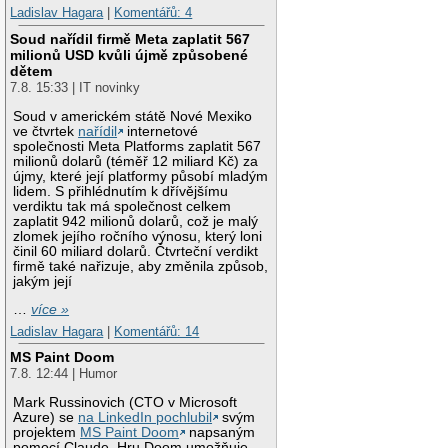
Ladislav Hagara
|
Komentářů: 4
Soud nařídil firmě Meta zaplatit 567
milionů USD kvůli újmě způsobené
dětem
7.8. 15:33 | IT novinky
Soud v americkém státě Nové Mexiko
ve čtvrtek
nařídil
internetové
společnosti Meta Platforms zaplatit 567
milionů dolarů (téměř 12 miliard Kč) za
újmy, které její platformy působí mladým
lidem. S přihlédnutím k dřívějšímu
verdiktu tak má společnost celkem
zaplatit 942 milionů dolarů, což je malý
zlomek jejího ročního výnosu, který loni
činil 60 miliard dolarů. Čtvrteční verdikt
firmě také nařizuje, aby změnila způsob,
jakým její
…
více »
Ladislav Hagara
|
Komentářů: 14
MS Paint Doom
7.8. 12:44 | Humor
Mark Russinovich (CTO v Microsoft
Azure) se
na LinkedIn pochlubil
svým
projektem
MS Paint Doom
napsaným
pomocí Claude. Hru Doom umožňuje