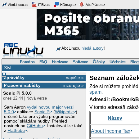
AbcLinuxu.cz
ITBiz.cz
HDmag.cz
AbcPráce.cz
AbcLinuxu
hledá autory
!
Poradna
FAQ
Hardware
Software
Články
Učebnice
Blog
Styl
×
Seznam zálože
Zprávičky
napište »
Pracovní nabídky
inzerujte »
Zde si můžete prohléd
spam
.
Sonic Pi 5.0.0
dnes 12:44 | Nová verze
Adresář: /Bookmrk/
V tomto adresáři zálož
Sam Aaron
vydal novou major verzi
5.0.0
aplikace
Sonic Pi
(
Wikipedie
)
určené také pro výuku programování
Název
pomocí skládání hudby. Přehled
novinek na
GitHubu
. Instalovat lze také
z
Flathubu
.
About Income Tax