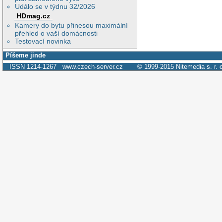
Událo se v týdnu 32/2026
HDmag.cz
Kamery do bytu přinesou maximální
přehled o vaší domácnosti
Testovací novinka
Píšeme jinde
ISSN 1214-1267
www.czech-server.cz
© 1999-2015
Nitemedia s. r. 