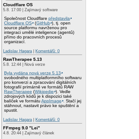
Cloudflare OS
5.8. 17:00 | Zajímavý software
Společnost Cloudflare
představila
Cloudflare OS
(
GitHub
), tj. open
source platformu navrženou pro
integraci umělé inteligence (agentů)
přímo do pracovních procesů
organizací.
Ladislav Hagara
|
Komentářů: 0
RawTherapee 5.13
5.8. 12:44 | Nová verze
Byla vydána nová verze 5.13
svobodného multiplatformního softwaru
pro konverzi a zpracování digitálních
fotografií primárně ve formátů RAW
RawTherapee
(
Wikipedie
). Vedle
zdrojových kódů je k dispozici také
balíček ve formátu
AppImage
. Stačí jej
stáhnout, nastavit právo ke spuštění a
spustit.
Ladislav Hagara
|
Komentářů: 0
FFmpeg 9.0 "Lei"
4.8. 20:44 | Zajímavý článek