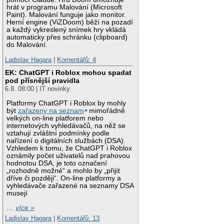
hrát v programu Malování (Microsoft
Paint). Malování funguje jako monitor.
Herní engine (ViZDoom) běží na pozadí
a každý vykreslený snímek hry vkládá
automaticky přes schránku (clipboard)
do Malování.
Ladislav Hagara
|
Komentářů: 4
EK: ChatGPT i Roblox mohou spadat
pod přísnější pravidla
6.8. 08:00 | IT novinky
Platformy ChatGPT i Roblox by mohly
být
zařazeny na seznam
mimořádně
velkých on-line platforem nebo
internetových vyhledávačů, na něž se
vztahují zvláštní podmínky podle
nařízení o digitálních službách (DSA).
Vzhledem k tomu, že ChatGPT i Roblox
oznámily počet uživatelů nad prahovou
hodnotou DSA, je toto označení
„rozhodně možné“ a mohlo by „přijít
dříve či později“. On-line platformy a
vyhledávače zařazené na seznamy DSA
musejí
…
více »
Ladislav Hagara
|
Komentářů: 13