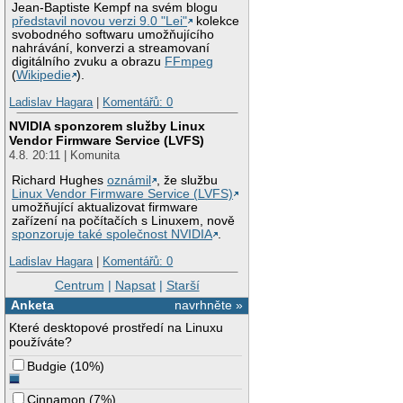
Jean-Baptiste Kempf na svém blogu
představil novou verzi 9.0 "Lei"
kolekce
svobodného softwaru umožňujícího
nahrávání, konverzi a streamovaní
digitálního zvuku a obrazu
FFmpeg
(
Wikipedie
).
Ladislav Hagara
|
Komentářů: 0
NVIDIA sponzorem služby Linux
Vendor Firmware Service (LVFS)
4.8. 20:11 | Komunita
Richard Hughes
oznámil
, že službu
Linux Vendor Firmware Service (LVFS)
umožňující aktualizovat firmware
zařízení na počítačích s Linuxem, nově
sponzoruje také společnost NVIDIA
.
Ladislav Hagara
|
Komentářů: 0
Centrum
|
Napsat
|
Starší
Anketa
navrhněte »
Které desktopové prostředí na Linuxu
používáte?
Budgie
(
10%
)
Cinnamon
(
7%
)