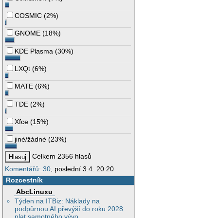
COSMIC
(
2%
)
GNOME
(
18%
)
KDE Plasma
(
30%
)
LXQt
(
6%
)
MATE
(
6%
)
TDE
(
2%
)
Xfce
(
15%
)
jiné/žádné
(
23%
)
Celkem 2356 hlasů
Komentářů: 30
, poslední 3.4. 20:20
Rozcestník
AbcLinuxu
Týden na ITBiz: Náklady na
podpůrnou AI převýší do roku 2028
plat samotného vývo