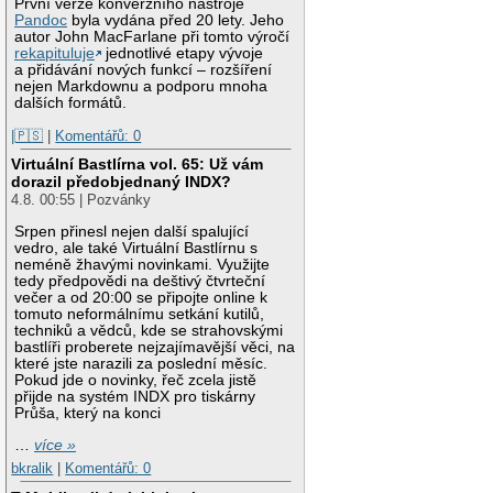
První verze konverzního nástroje
Pandoc
byla vydána před 20 lety. Jeho
autor John MacFarlane při tomto výročí
rekapituluje
jednotlivé etapy vývoje
a přidávání nových funkcí – rozšíření
nejen Markdownu a podporu mnoha
dalších formátů.
|🇵🇸
|
Komentářů: 0
Virtuální Bastlírna vol. 65: Už vám
dorazil předobjednaný INDX?
4.8. 00:55 | Pozvánky
Srpen přinesl nejen další spalující
vedro, ale také Virtuální Bastlírnu s
neméně žhavými novinkami. Využijte
tedy předpovědi na deštivý čtvrteční
večer a od 20:00 se připojte online k
tomuto neformálnímu setkání kutilů,
techniků a vědců, kde se strahovskými
bastlíři proberete nejzajímavější věci, na
které jste narazili za poslední měsíc.
Pokud jde o novinky, řeč zcela jistě
přijde na systém INDX pro tiskárny
Průša, který na konci
…
více »
bkralik
|
Komentářů: 0