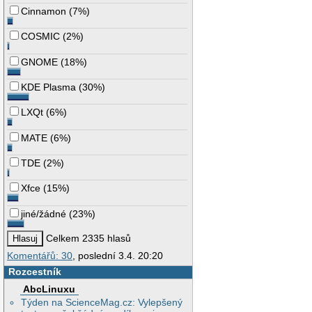
Cinnamon
(
7%
)
COSMIC
(
2%
)
GNOME
(
18%
)
KDE Plasma
(
30%
)
LXQt
(
6%
)
MATE
(
6%
)
TDE
(
2%
)
Xfce
(
15%
)
jiné/žádné
(
23%
)
Celkem 2335 hlasů
Komentářů: 30
, poslední 3.4. 20:20
Rozcestník
AbcLinuxu
Týden na ScienceMag.cz: Vylepšený