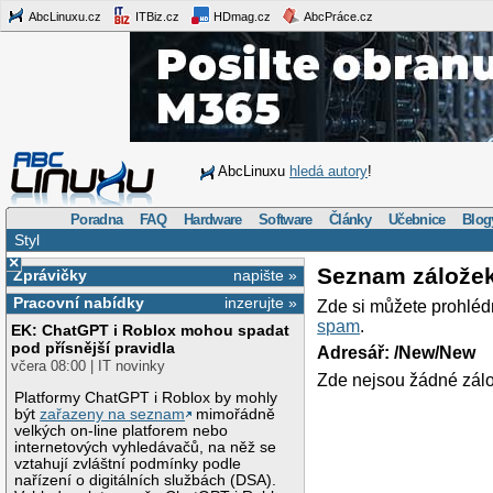
AbcLinuxu.cz
ITBiz.cz
HDmag.cz
AbcPráce.cz
AbcLinuxu
hledá autory
!
Poradna
FAQ
Hardware
Software
Články
Učebnice
Blog
Styl
×
Seznam zálože
Zprávičky
napište »
Pracovní nabídky
inzerujte »
Zde si můžete prohléd
spam
.
EK: ChatGPT i Roblox mohou spadat
pod přísnější pravidla
Adresář: /New/New
včera 08:00 | IT novinky
Zde nejsou žádné zálo
Platformy ChatGPT i Roblox by mohly
být
zařazeny na seznam
mimořádně
velkých on-line platforem nebo
internetových vyhledávačů, na něž se
vztahují zvláštní podmínky podle
nařízení o digitálních službách (DSA).