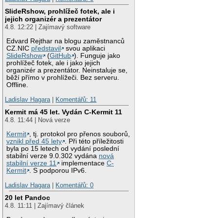
SlideRshow, prohlížeč fotek, ale i
jejich organizér a prezentátor
4.8. 12:22 | Zajímavý software
Edvard Rejthar na blogu zaměstnanců
CZ.NIC
představil
svou aplikaci
SlideRshow
(
GitHub
). Funguje jako
prohlížeč fotek, ale i jako jejich
organizér a prezentátor. Neinstaluje se,
běží přímo v prohlížeči. Bez serveru.
Offline.
Ladislav Hagara
|
Komentářů: 11
Kermit má 45 let. Vydán C-Kermit 11
4.8. 11:44 | Nová verze
Kermit
, tj. protokol pro přenos souborů,
vznikl před 45 lety
. Při této příležitosti
byla po 15 letech od vydání poslední
stabilní verze 9.0.302 vydána
nová
stabilní verze 11
implementace
C-
Kermit
. S podporou IPv6.
Ladislav Hagara
|
Komentářů: 0
20 let Pandoc
4.8. 11:11 | Zajímavý článek