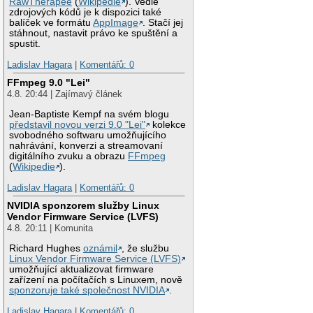
RawTherapee
(
Wikipedie
). Vedle
zdrojových kódů je k dispozici také
balíček ve formátu
AppImage
. Stačí jej
stáhnout, nastavit právo ke spuštění a
spustit.
Ladislav Hagara
|
Komentářů: 0
FFmpeg 9.0 "Lei"
4.8. 20:44 | Zajímavý článek
Jean-Baptiste Kempf na svém blogu
představil novou verzi 9.0 "Lei"
kolekce
svobodného softwaru umožňujícího
nahrávání, konverzi a streamovaní
digitálního zvuku a obrazu
FFmpeg
(
Wikipedie
).
Ladislav Hagara
|
Komentářů: 0
NVIDIA sponzorem služby Linux
Vendor Firmware Service (LVFS)
4.8. 20:11 | Komunita
Richard Hughes
oznámil
, že službu
Linux Vendor Firmware Service (LVFS)
umožňující aktualizovat firmware
zařízení na počítačích s Linuxem, nově
sponzoruje také společnost NVIDIA
.
Ladislav Hagara
|
Komentářů: 0