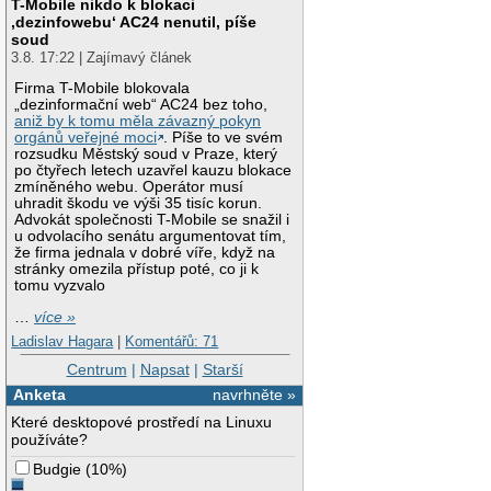
T-Mobile nikdo k blokaci
‚dezinfowebu‘ AC24 nenutil, píše
soud
3.8. 17:22 | Zajímavý článek
Firma T-Mobile blokovala
„dezinformační web“ AC24 bez toho,
aniž by k tomu měla závazný pokyn
orgánů veřejné moci
. Píše to ve svém
rozsudku Městský soud v Praze, který
po čtyřech letech uzavřel kauzu blokace
zmíněného webu. Operátor musí
uhradit škodu ve výši 35 tisíc korun.
Advokát společnosti T-Mobile se snažil i
u odvolacího senátu argumentovat tím,
že firma jednala v dobré víře, když na
stránky omezila přístup poté, co ji k
tomu vyzvalo
…
více »
Ladislav Hagara
|
Komentářů: 71
Centrum
|
Napsat
|
Starší
Anketa
navrhněte »
Které desktopové prostředí na Linuxu
používáte?
Budgie
(
10%
)