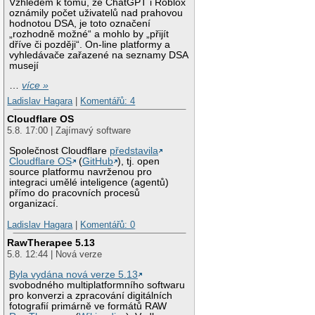
Vzhledem k tomu, že ChatGPT i Roblox
oznámily počet uživatelů nad prahovou
hodnotou DSA, je toto označení
„rozhodně možné“ a mohlo by „přijít
dříve či později“. On-line platformy a
vyhledávače zařazené na seznamy DSA
musejí
…
více »
Ladislav Hagara
|
Komentářů: 4
Cloudflare OS
5.8. 17:00 | Zajímavý software
Společnost Cloudflare
představila
Cloudflare OS
(
GitHub
), tj. open
source platformu navrženou pro
integraci umělé inteligence (agentů)
přímo do pracovních procesů
organizací.
Ladislav Hagara
|
Komentářů: 0
RawTherapee 5.13
5.8. 12:44 | Nová verze
Byla vydána nová verze 5.13
svobodného multiplatformního softwaru
pro konverzi a zpracování digitálních
fotografií primárně ve formátů RAW