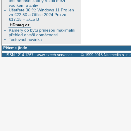
test nenašel žádný rozdíl mezi
vodíkem a antiv
Ušetřete 30 %: Windows 11 Pro jen
za €22,50 a Office 2024 Pro za
€17,15 – akce B
HDmag.cz
Kamery do bytu přinesou maximální
přehled o vaší domácnosti
Testovací novinka
Píšeme jinde
ISSN 1214-1267
www.czech-server.cz
© 1999-2015
Nitemedia s. r. 