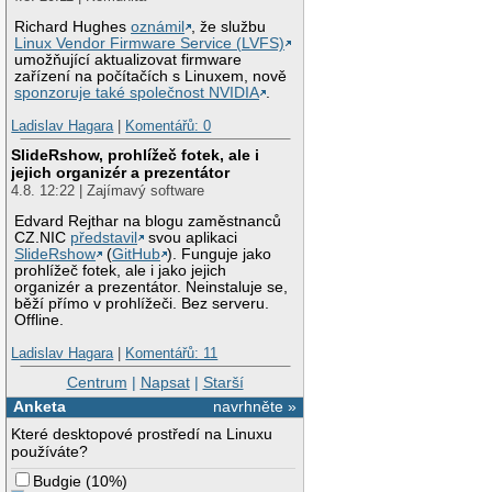
Richard Hughes
oznámil
, že službu
Linux Vendor Firmware Service (LVFS)
umožňující aktualizovat firmware
zařízení na počítačích s Linuxem, nově
sponzoruje také společnost NVIDIA
.
Ladislav Hagara
|
Komentářů: 0
SlideRshow, prohlížeč fotek, ale i
jejich organizér a prezentátor
4.8. 12:22 | Zajímavý software
Edvard Rejthar na blogu zaměstnanců
CZ.NIC
představil
svou aplikaci
SlideRshow
(
GitHub
). Funguje jako
prohlížeč fotek, ale i jako jejich
organizér a prezentátor. Neinstaluje se,
běží přímo v prohlížeči. Bez serveru.
Offline.
Ladislav Hagara
|
Komentářů: 11
Centrum
|
Napsat
|
Starší
Anketa
navrhněte »
Které desktopové prostředí na Linuxu
používáte?
Budgie
(
10%
)