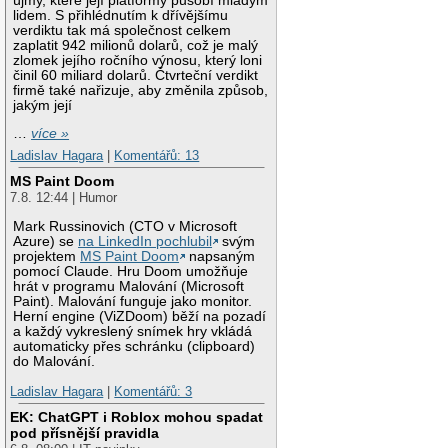
újmy, které její platformy působí mladým
lidem. S přihlédnutím k dřívějšímu
verdiktu tak má společnost celkem
zaplatit 942 milionů dolarů, což je malý
zlomek jejího ročního výnosu, který loni
činil 60 miliard dolarů. Čtvrteční verdikt
firmě také nařizuje, aby změnila způsob,
jakým její
…
více »
Ladislav Hagara
|
Komentářů: 13
MS Paint Doom
7.8. 12:44 | Humor
Mark Russinovich (CTO v Microsoft
Azure) se
na LinkedIn pochlubil
svým
projektem
MS Paint Doom
napsaným
pomocí Claude. Hru Doom umožňuje
hrát v programu Malování (Microsoft
Paint). Malování funguje jako monitor.
Herní engine (ViZDoom) běží na pozadí
a každý vykreslený snímek hry vkládá
automaticky přes schránku (clipboard)
do Malování.
Ladislav Hagara
|
Komentářů: 3
EK: ChatGPT i Roblox mohou spadat
pod přísnější pravidla