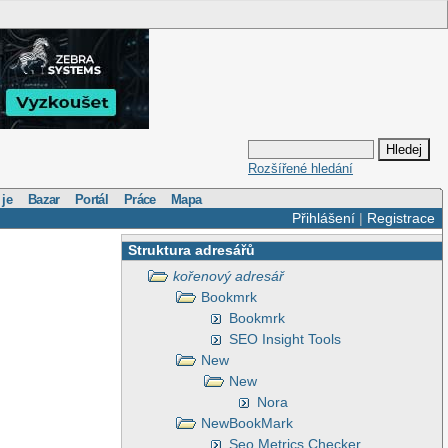
Rozšířené hledání
 je
Bazar
Portál
Práce
Mapa
Přihlášení
|
Registrace
Struktura adresářů
kořenový adresář
Bookmrk
Bookmrk
SEO Insight Tools
New
New
Nora
NewBookMark
Seo Metrics Checker