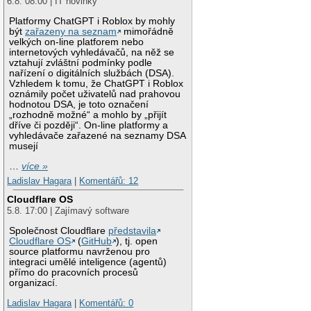
6.8. 08:00 | IT novinky
Platformy ChatGPT i Roblox by mohly
být
zařazeny na seznam
mimořádně
velkých on-line platforem nebo
internetových vyhledávačů, na něž se
vztahují zvláštní podmínky podle
nařízení o digitálních službách (DSA).
Vzhledem k tomu, že ChatGPT i Roblox
oznámily počet uživatelů nad prahovou
hodnotou DSA, je toto označení
„rozhodně možné“ a mohlo by „přijít
dříve či později“. On-line platformy a
vyhledávače zařazené na seznamy DSA
musejí
…
více »
Ladislav Hagara
|
Komentářů: 12
Cloudflare OS
5.8. 17:00 | Zajímavý software
Společnost Cloudflare
představila
Cloudflare OS
(
GitHub
), tj. open
source platformu navrženou pro
integraci umělé inteligence (agentů)
přímo do pracovních procesů
organizací.
Ladislav Hagara
|
Komentářů: 0