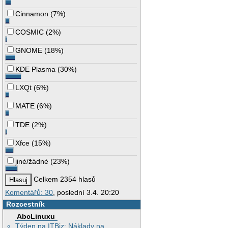
Cinnamon
(
7%
)
COSMIC
(
2%
)
GNOME
(
18%
)
KDE Plasma
(
30%
)
LXQt
(
6%
)
MATE
(
6%
)
TDE
(
2%
)
Xfce
(
15%
)
jiné/žádné
(
23%
)
Celkem 2354 hlasů
Komentářů: 30
, poslední 3.4. 20:20
Rozcestník
AbcLinuxu
Týden na ITBiz: Náklady na