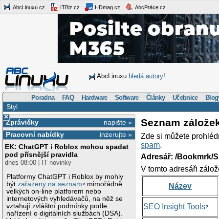
AbcLinuxu.cz
ITBiz.cz
HDmag.cz
AbcPráce.cz
AbcLinuxu
hledá autory
!
Poradna
FAQ
Hardware
Software
Články
Učebnice
Blog
Styl
×
Seznam zálože
Zprávičky
napište »
Pracovní nabídky
inzerujte »
Zde si můžete prohléd
spam
.
EK: ChatGPT i Roblox mohou spadat
pod přísnější pravidla
Adresář: /Bookmrk/S
dnes 08:00 | IT novinky
V tomto adresáři zálož
Platformy ChatGPT i Roblox by mohly
být
zařazeny na seznam
mimořádně
Název
velkých on-line platforem nebo
internetových vyhledávačů, na něž se
vztahují zvláštní podmínky podle
SEO Insight Tools
nařízení o digitálních službách (DSA).