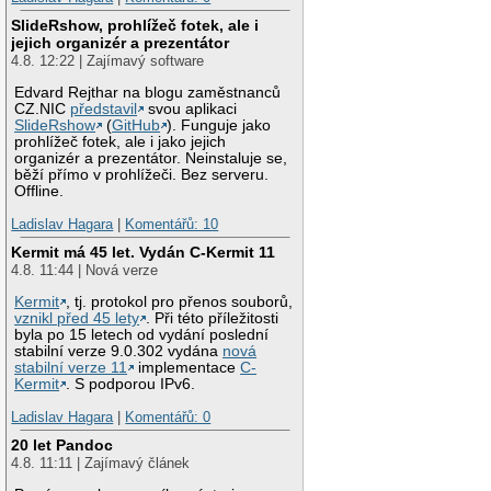
SlideRshow, prohlížeč fotek, ale i
jejich organizér a prezentátor
4.8. 12:22 | Zajímavý software
Edvard Rejthar na blogu zaměstnanců
CZ.NIC
představil
svou aplikaci
SlideRshow
(
GitHub
). Funguje jako
prohlížeč fotek, ale i jako jejich
organizér a prezentátor. Neinstaluje se,
běží přímo v prohlížeči. Bez serveru.
Offline.
Ladislav Hagara
|
Komentářů: 10
Kermit má 45 let. Vydán C-Kermit 11
4.8. 11:44 | Nová verze
Kermit
, tj. protokol pro přenos souborů,
vznikl před 45 lety
. Při této příležitosti
byla po 15 letech od vydání poslední
stabilní verze 9.0.302 vydána
nová
stabilní verze 11
implementace
C-
Kermit
. S podporou IPv6.
Ladislav Hagara
|
Komentářů: 0
20 let Pandoc
4.8. 11:11 | Zajímavý článek