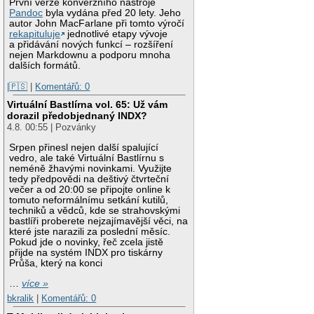
První verze konverzního nástroje
Pandoc
byla vydána před 20 lety. Jeho
autor John MacFarlane při tomto výročí
rekapituluje
jednotlivé etapy vývoje
a přidávání nových funkcí – rozšíření
nejen Markdownu a podporu mnoha
dalších formátů.
|🇵🇸
|
Komentářů: 0
Virtuální Bastlírna vol. 65: Už vám
dorazil předobjednaný INDX?
4.8. 00:55 | Pozvánky
Srpen přinesl nejen další spalující
vedro, ale také Virtuální Bastlírnu s
neméně žhavými novinkami. Využijte
tedy předpovědi na deštivý čtvrteční
večer a od 20:00 se připojte online k
tomuto neformálnímu setkání kutilů,
techniků a vědců, kde se strahovskými
bastlíři proberete nejzajímavější věci, na
které jste narazili za poslední měsíc.
Pokud jde o novinky, řeč zcela jistě
přijde na systém INDX pro tiskárny
Průša, který na konci
…
více »
bkralik
|
Komentářů: 0