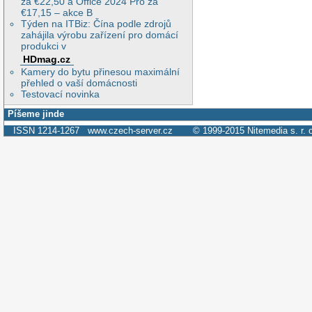
za €22,50 a Office 2024 Pro za
€17,15 – akce B
Týden na ITBiz: Čína podle zdrojů
zahájila výrobu zařízení pro domácí
produkci v
HDmag.cz
Kamery do bytu přinesou maximální
přehled o vaší domácnosti
Testovací novinka
Píšeme jinde
ISSN 1214-1267
www.czech-server.cz
© 1999-2015
Nitemedia s. r. 