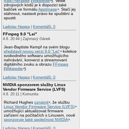
RawTherapee
(
Wikipedie
). Vedle
zdrojových kódů je k dispozici také
balíček ve formátu
AppImage
. Stačí jej
stáhnout, nastavit právo ke spuštění a
spustit.
Ladislav Hagara
|
Komentářů: 0
FFmpeg 9.0 "Lei"
4.8. 20:44 | Zajímavý článek
Jean-Baptiste Kempf na svém blogu
představil novou verzi 9.0 "Lei"
kolekce
svobodného softwaru umožňujícího
nahrávání, konverzi a streamovaní
digitálního zvuku a obrazu
FFmpeg
(
Wikipedie
).
Ladislav Hagara
|
Komentářů: 0
NVIDIA sponzorem služby Linux
Vendor Firmware Service (LVFS)
4.8. 20:11 | Komunita
Richard Hughes
oznámil
, že službu
Linux Vendor Firmware Service (LVFS)
umožňující aktualizovat firmware
zařízení na počítačích s Linuxem, nově
sponzoruje také společnost NVIDIA
.
Ladislav Hagara
|
Komentářů: 0