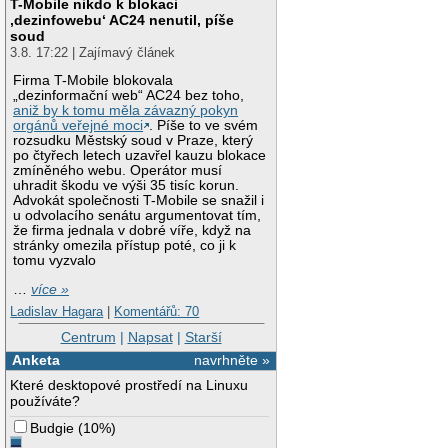
T-Mobile nikdo k blokaci
‚dezinfowebu‘ AC24 nenutil, píše
soud
3.8. 17:22 | Zajímavý článek
Firma T-Mobile blokovala
„dezinformační web“ AC24 bez toho,
aniž by k tomu měla závazný pokyn
orgánů veřejné moci
. Píše to ve svém
rozsudku Městský soud v Praze, který
po čtyřech letech uzavřel kauzu blokace
zmíněného webu. Operátor musí
uhradit škodu ve výši 35 tisíc korun.
Advokát společnosti T-Mobile se snažil i
u odvolacího senátu argumentovat tím,
že firma jednala v dobré víře, když na
stránky omezila přístup poté, co ji k
tomu vyzvalo
…
více »
Ladislav Hagara
|
Komentářů: 70
Centrum
|
Napsat
|
Starší
Anketa
navrhněte »
Které desktopové prostředí na Linuxu
používáte?
Budgie
(
10%
)