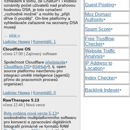
Vzhledem k tomu, že ChatGPT i Roblox
Guest Posting
oznámily počet uživatelů nad prahovou
hodnotou DSA, je toto označení
„rozhodně možné“ a mohlo by „přijít
Moz Domain
dříve či později“. On-line platformy a
Authority
vyhledávače zařazené na seznamy DSA
musejí
Spam Score
…
více »
Free Trustflow
Ladislav Hagara
|
Komentářů: 1
Checker
Cloudflare OS
Website Traffic
včera 17:00 | Zajímavý software
Analysis
Společnost Cloudflare
představila
IP Address to
Cloudflare OS
(
GitHub
), tj. open
Location
source platformu navrženou pro
integraci umělé inteligence (agentů)
Index Checker
přímo do pracovních procesů
organizací.
Backlink Indexer
Ladislav Hagara
|
Komentářů: 0
RawTherapee 5.13
včera 12:44 | Nová verze
Byla vydána nová verze 5.13
svobodného multiplatformního softwaru
pro konverzi a zpracování digitálních
fotografií primárně ve formátů RAW