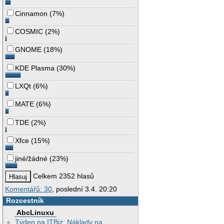
Cinnamon
(
7%
)
COSMIC
(
2%
)
GNOME
(
18%
)
KDE Plasma
(
30%
)
LXQt
(
6%
)
MATE
(
6%
)
TDE
(
2%
)
Xfce
(
15%
)
jiné/žádné
(
23%
)
Celkem 2352 hlasů
Komentářů: 30
, poslední 3.4. 20:20
Rozcestník
AbcLinuxu
Týden na ITBiz: Náklady na