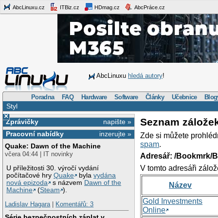
AbcLinuxu.cz
ITBiz.cz
HDmag.cz
AbcPráce.cz
AbcLinuxu
hledá autory
!
Poradna
FAQ
Hardware
Software
Články
Učebnice
Blog
Styl
×
Seznam zálože
Zprávičky
napište »
Pracovní nabídky
inzerujte »
Zde si můžete prohléd
spam
.
Quake: Dawn of the Machine
včera 04:44 | IT novinky
Adresář: /Bookmrk/
V tomto adresáři zálož
U příležitosti 30. výročí vydání
počítačové hry
Quake
byla
vydána
nová epizoda
s názvem
Dawn of the
Název
Machine
(
Steam
).
Gold Investments
Ladislav Hagara
|
Komentářů: 3
Online
Série bezpečnostních záplat v