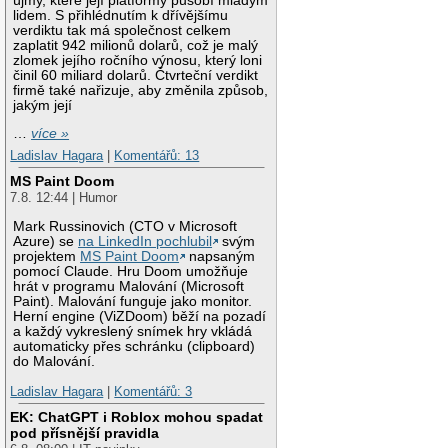
újmy, které její platformy působí mladým
lidem. S přihlédnutím k dřívějšímu
verdiktu tak má společnost celkem
zaplatit 942 milionů dolarů, což je malý
zlomek jejího ročního výnosu, který loni
činil 60 miliard dolarů. Čtvrteční verdikt
firmě také nařizuje, aby změnila způsob,
jakým její
…
více »
Ladislav Hagara
|
Komentářů: 13
MS Paint Doom
7.8. 12:44 | Humor
Mark Russinovich (CTO v Microsoft
Azure) se
na LinkedIn pochlubil
svým
projektem
MS Paint Doom
napsaným
pomocí Claude. Hru Doom umožňuje
hrát v programu Malování (Microsoft
Paint). Malování funguje jako monitor.
Herní engine (ViZDoom) běží na pozadí
a každý vykreslený snímek hry vkládá
automaticky přes schránku (clipboard)
do Malování.
Ladislav Hagara
|
Komentářů: 3
EK: ChatGPT i Roblox mohou spadat
pod přísnější pravidla