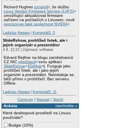
Richard Hughes
oznámil
, že službu
Linux Vendor Firmware Service (LVFS)
umožňující aktualizovat firmware
zařízení na počítačích s Linuxem, nově
sponzoruje také společnost NVIDIA
.
Ladislav Hagara
|
Komentářů: 0
SlideRshow, prohlížeč fotek, ale i
jejich organizér a prezentátor
4.8. 12:22 | Zajímavý software
Edvard Rejthar na blogu zaměstnanců
CZ.NIC
představil
svou aplikaci
SlideRshow
(
GitHub
). Funguje jako
prohlížeč fotek, ale i jako jejich
organizér a prezentátor. Neinstaluje se,
běží přímo v prohlížeči. Bez serveru.
Offline.
Ladislav Hagara
|
Komentářů: 11
Centrum
|
Napsat
|
Starší
Anketa
navrhněte »
Které desktopové prostředí na Linuxu
používáte?
Budgie
(
10%
)