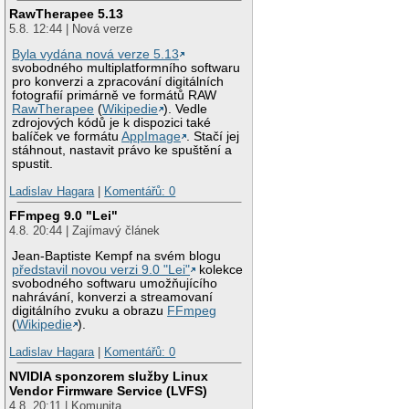
RawTherapee 5.13
5.8. 12:44 | Nová verze
Byla vydána nová verze 5.13
svobodného multiplatformního softwaru
pro konverzi a zpracování digitálních
fotografií primárně ve formátů RAW
RawTherapee
(
Wikipedie
). Vedle
zdrojových kódů je k dispozici také
balíček ve formátu
AppImage
. Stačí jej
stáhnout, nastavit právo ke spuštění a
spustit.
Ladislav Hagara
|
Komentářů: 0
FFmpeg 9.0 "Lei"
4.8. 20:44 | Zajímavý článek
Jean-Baptiste Kempf na svém blogu
představil novou verzi 9.0 "Lei"
kolekce
svobodného softwaru umožňujícího
nahrávání, konverzi a streamovaní
digitálního zvuku a obrazu
FFmpeg
(
Wikipedie
).
Ladislav Hagara
|
Komentářů: 0
NVIDIA sponzorem služby Linux
Vendor Firmware Service (LVFS)
4.8. 20:11 | Komunita