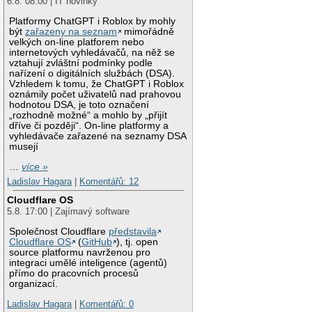
6.8. 08:00 | IT novinky
Platformy ChatGPT i Roblox by mohly
být
zařazeny na seznam
mimořádně
velkých on-line platforem nebo
internetových vyhledávačů, na něž se
vztahují zvláštní podmínky podle
nařízení o digitálních službách (DSA).
Vzhledem k tomu, že ChatGPT i Roblox
oznámily počet uživatelů nad prahovou
hodnotou DSA, je toto označení
„rozhodně možné“ a mohlo by „přijít
dříve či později“. On-line platformy a
vyhledávače zařazené na seznamy DSA
musejí
…
více »
Ladislav Hagara
|
Komentářů: 12
Cloudflare OS
5.8. 17:00 | Zajímavý software
Společnost Cloudflare
představila
Cloudflare OS
(
GitHub
), tj. open
source platformu navrženou pro
integraci umělé inteligence (agentů)
přímo do pracovních procesů
organizací.
Ladislav Hagara
|
Komentářů: 0