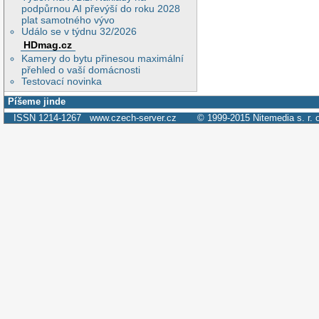
podpůrnou AI převýší do roku 2028
plat samotného vývo
Událo se v týdnu 32/2026
HDmag.cz
Kamery do bytu přinesou maximální
přehled o vaší domácnosti
Testovací novinka
Píšeme jinde
ISSN 1214-1267
www.czech-server.cz
© 1999-2015
Nitemedia s. r. 