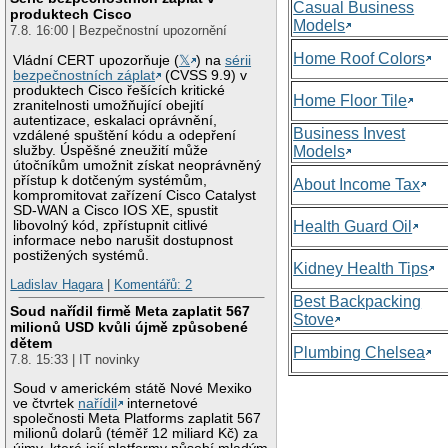
Casual Business
produktech Cisco
Models
7.8. 16:00 | Bezpečnostní upozornění
Home Roof Colors
Vládní CERT upozorňuje (
𝕏
) na
sérii
bezpečnostních záplat
(CVSS 9.9) v
produktech Cisco řešících kritické
Home Floor Tile
zranitelnosti umožňující obejití
autentizace, eskalaci oprávnění,
Business Invest
vzdálené spuštění kódu a odepření
služby. Úspěšné zneužití může
Models
útočníkům umožnit získat neoprávněný
přístup k dotčeným systémům,
About Income Tax
kompromitovat zařízení Cisco Catalyst
SD-WAN a Cisco IOS XE, spustit
libovolný kód, zpřístupnit citlivé
Health Guard Oil
informace nebo narušit dostupnost
postižených systémů.
Kidney Health Tips
Ladislav Hagara
|
Komentářů: 2
Best Backpacking
Soud nařídil firmě Meta zaplatit 567
Stove
milionů USD kvůli újmě způsobené
dětem
Plumbing Chelsea
7.8. 15:33 | IT novinky
Soud v americkém státě Nové Mexiko
ve čtvrtek
nařídil
internetové
společnosti Meta Platforms zaplatit 567
milionů dolarů (téměř 12 miliard Kč) za