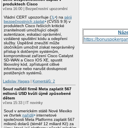
produktech Cisco
včera 16:00 | Bezpečnostní upozornění
Vládní CERT upozorňuje (
𝕏
) na
sérii
bezpečnostních záplat
(CVSS 9.9) v
produktech Cisco řešících kritické
zranitelnosti umožňující obejití
Náz
autentizace, eskalaci oprávnění,
vzdálené spuštění kódu a odepření
https://bonuspokerga
služby. Úspěšné zneužití může
útočníkům umožnit získat neoprávněný
přístup k dotčeným systémům,
kompromitovat zařízení Cisco Catalyst
SD-WAN a Cisco IOS XE, spustit
libovolný kód, zpřístupnit citlivé
informace nebo narušit dostupnost
postižených systémů.
Ladislav Hagara
|
Komentářů: 2
Soud nařídil firmě Meta zaplatit 567
milionů USD kvůli újmě způsobené
dětem
včera 15:33 | IT novinky
Soud v americkém státě Nové Mexiko
ve čtvrtek
nařídil
internetové
společnosti Meta Platforms zaplatit 567
milionů dolarů (téměř 12 miliard Kč) za