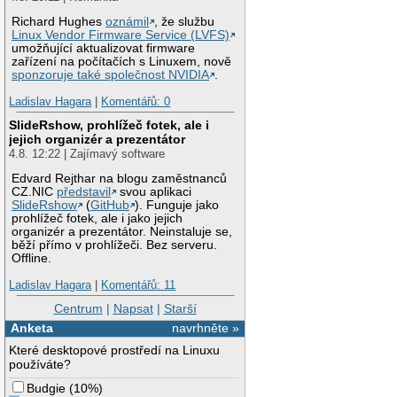
Richard Hughes
oznámil
, že službu
Linux Vendor Firmware Service (LVFS)
umožňující aktualizovat firmware
zařízení na počítačích s Linuxem, nově
sponzoruje také společnost NVIDIA
.
Ladislav Hagara
|
Komentářů: 0
SlideRshow, prohlížeč fotek, ale i
jejich organizér a prezentátor
4.8. 12:22 | Zajímavý software
Edvard Rejthar na blogu zaměstnanců
CZ.NIC
představil
svou aplikaci
SlideRshow
(
GitHub
). Funguje jako
prohlížeč fotek, ale i jako jejich
organizér a prezentátor. Neinstaluje se,
běží přímo v prohlížeči. Bez serveru.
Offline.
Ladislav Hagara
|
Komentářů: 11
Centrum
|
Napsat
|
Starší
Anketa
navrhněte »
Které desktopové prostředí na Linuxu
používáte?
Budgie
(
10%
)