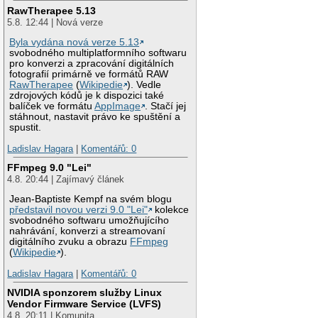
RawTherapee 5.13
5.8. 12:44 | Nová verze
Byla vydána nová verze 5.13
svobodného multiplatformního softwaru
pro konverzi a zpracování digitálních
fotografií primárně ve formátů RAW
RawTherapee
(
Wikipedie
). Vedle
zdrojových kódů je k dispozici také
balíček ve formátu
AppImage
. Stačí jej
stáhnout, nastavit právo ke spuštění a
spustit.
Ladislav Hagara
|
Komentářů: 0
FFmpeg 9.0 "Lei"
4.8. 20:44 | Zajímavý článek
Jean-Baptiste Kempf na svém blogu
představil novou verzi 9.0 "Lei"
kolekce
svobodného softwaru umožňujícího
nahrávání, konverzi a streamovaní
digitálního zvuku a obrazu
FFmpeg
(
Wikipedie
).
Ladislav Hagara
|
Komentářů: 0
NVIDIA sponzorem služby Linux
Vendor Firmware Service (LVFS)
4.8. 20:11 | Komunita