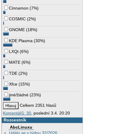
Cinnamon
(
7%
)
COSMIC
(
2%
)
GNOME
(
18%
)
KDE Plasma
(
30%
)
LXQt
(
6%
)
MATE
(
6%
)
TDE
(
2%
)
Xfce
(
15%
)
jiné/žádné
(
23%
)
Celkem 2351 hlasů
Komentářů: 30
, poslední 3.4. 20:20
Rozcestník
AbcLinuxu
Událo se v týdnu 32/2026