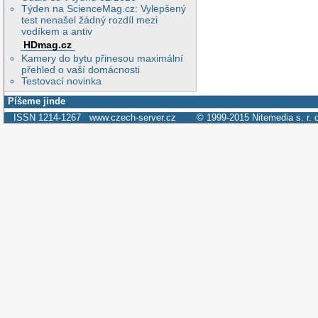
Týden na ScienceMag.cz: Vylepšený
test nenašel žádný rozdíl mezi
vodíkem a antiv
HDmag.cz
Kamery do bytu přinesou maximální
přehled o vaší domácnosti
Testovací novinka
Píšeme jinde
ISSN 1214-1267
www.czech-server.cz
© 1999-2015
Nitemedia s. r. 