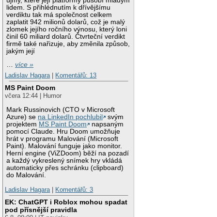
újmy, které její platformy působí mladým
lidem. S přihlédnutím k dřívějšímu
verdiktu tak má společnost celkem
zaplatit 942 milionů dolarů, což je malý
zlomek jejího ročního výnosu, který loni
činil 60 miliard dolarů. Čtvrteční verdikt
firmě také nařizuje, aby změnila způsob,
jakým její
…
více »
Ladislav Hagara
|
Komentářů: 13
MS Paint Doom
včera 12:44 | Humor
Mark Russinovich (CTO v Microsoft
Azure) se
na LinkedIn pochlubil
svým
projektem
MS Paint Doom
napsaným
pomocí Claude. Hru Doom umožňuje
hrát v programu Malování (Microsoft
Paint). Malování funguje jako monitor.
Herní engine (ViZDoom) běží na pozadí
a každý vykreslený snímek hry vkládá
automaticky přes schránku (clipboard)
do Malování.
Ladislav Hagara
|
Komentářů: 3
EK: ChatGPT i Roblox mohou spadat
pod přísnější pravidla