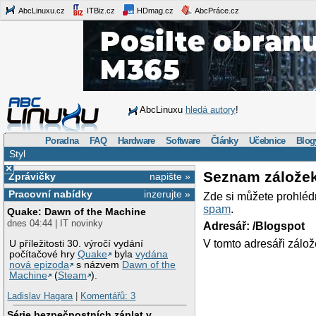
AbcLinuxu.cz
ITBiz.cz
HDmag.cz
AbcPráce.cz
AbcLinuxu
hledá autory
!
Poradna
FAQ
Hardware
Software
Články
Učebnice
Blog
Styl
×
Seznam zálože
Zprávičky
napište »
Pracovní nabídky
inzerujte »
Zde si můžete prohléd
spam
.
Quake: Dawn of the Machine
dnes 04:44 | IT novinky
Adresář: /Blogspot
V tomto adresáři zálož
U příležitosti 30. výročí vydání
počítačové hry
Quake
byla
vydána
nová epizoda
s názvem
Dawn of the
Machine
(
Steam
).
Ladislav Hagara
|
Komentářů: 3
Série bezpečnostních záplat v