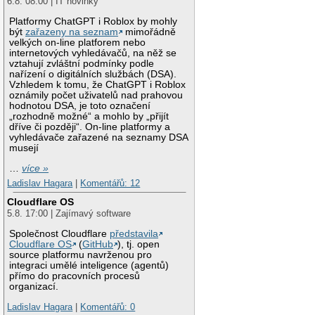
6.8. 08:00 | IT novinky
Platformy ChatGPT i Roblox by mohly
být
zařazeny na seznam
mimořádně
velkých on-line platforem nebo
internetových vyhledávačů, na něž se
vztahují zvláštní podmínky podle
nařízení o digitálních službách (DSA).
Vzhledem k tomu, že ChatGPT i Roblox
oznámily počet uživatelů nad prahovou
hodnotou DSA, je toto označení
„rozhodně možné“ a mohlo by „přijít
dříve či později“. On-line platformy a
vyhledávače zařazené na seznamy DSA
musejí
…
více »
Ladislav Hagara
|
Komentářů: 12
Cloudflare OS
5.8. 17:00 | Zajímavý software
Společnost Cloudflare
představila
Cloudflare OS
(
GitHub
), tj. open
source platformu navrženou pro
integraci umělé inteligence (agentů)
přímo do pracovních procesů
organizací.
Ladislav Hagara
|
Komentářů: 0